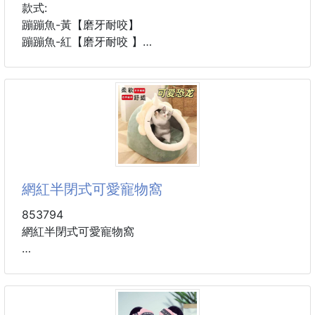
款式:
蹦蹦魚-黃【磨牙耐咬】
蹦蹦魚-紅【磨牙耐咬 】
蹦蹦魚-綠【磨牙耐咬】
網紅半閉式可愛寵物窩
853794
網紅半閉式可愛寵物窩
尺寸：M-35*35*30cm、L-40*44*34cm（手工測量
存在1-2cm誤差，具體以實物為準）
材質：水晶超柔短毛絨面料、高回彈雲朵棉填充