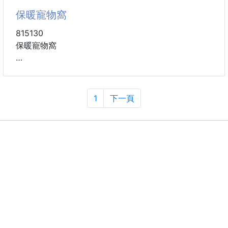
不是短效、不是瑕疵品！
保暖寵物窩
💖 款式
只因商品即將換新包裝，原包裝限量出清，才有這次超
甜價格！
815130
💥原價499元
保暖寵物窩
👍全系列使用專利水解燕麥粉，採獨家酵素水解技
材質：布類
術，保留燕麥膳食纖維β-聚葡萄糖；粉質細緻、溫熱水
尺寸：小號53*45*25（15斤左右）
即可沖泡，好溶解、入口更順口。
顏色：藍招財，灰兔子，咖招財，頑皮兔
1
下一頁
1️⃣紅罐｜順暢高纖配方
內部為飽絨毛材質，為寵物提供深度睡眠的舒適體驗。
🔴愛之味純濃燕麥專利水解燕麥粉
體營造出一種“飽滿舒適享受慵懶時光”的溫馨、放鬆氛
✔ 3合1膳食纖維
圍，適合室內搭配。
β-聚葡萄糖＋難消化性麥芽糊精＋菊苣纖維
橢圓形設計，外部為深藍色帶猫咪圖案的布料，同樣裝
✔
潢有白色蕾絲邊。
絨面材質，觸感柔軟，注重保暖。