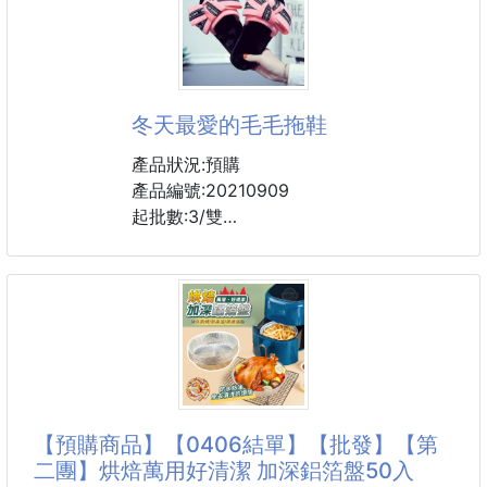
包裝：單獨袋裝
顏色：可愛喜洋洋、可愛恐龍、可愛兔子、粉色喜洋洋
網紅半閉式可愛寵物窩，水晶超柔短毛絨面料親膚保
暖，高回彈雲朵棉填充持久承托。
冬天最愛的毛毛拖鞋
M/L雙尺寸設計可選，半封閉結構給予寵物安全感。防
滑底部穩固耐用，頂部趣味吊球增添互動樂趣。
產品狀況:預購
雙面可翻轉墊子，喜洋洋/恐龍等多款萌趣造型，為愛
產品編號:20210909
寵打造四季舒適的休息空間。
起批數:3/雙
10個一箱
尺寸：版型偏小一瑪
⚠️2碼一個尺寸喔
❶36/37（只有粉色）
❷38/39（黑色，粉色都有）
❸40/41 （黑色，粉色都有）
#拖鞋
【預購商品】【0406結單】【批發】【第
二團】烘焙萬用好清潔 加深鋁箔盤50入