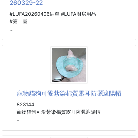
260329-22
#LUFA20260406結單 #LUFA廚房用品
#第二團
🐴 26GD04700301
☘️烘焙萬用好清潔
加深鋁箔盤50入 260329-22
烘烤、烘焙、烤肉、備菜
怎能少得了萬用鋁箔盤！
寵物貓狗可愛紮染棉質露耳防曬遮陽帽
可盛裝備菜，還能直接放入
機器裡烘烤也能放在鐵網上燒烤食物
823144
寵物貓狗可愛紮染棉質露耳防曬遮陽帽
耐高溫，不焦不黏不易傾倒
可放入氣炸鍋裡防油脂噴濺弄髒
萌趣可愛|輕若無感|透氣舒適
環保材質，遮陽防曬，吸汗散熱，輕薄透氣