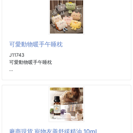
鋁箔盤邊緣加高設計
輕薄材質 愛寵戴不悶熱
不怕氣炸噴的油膩膩
材質：聚酯纖維
隔油防污，用完即丟
顏色：藍色,粉紅色,綠色
讓你免去清潔鍋具的煩惱
尺寸：S碼,M碼,L碼
可愛動物暖手午睡枕
優質鋁箔材質 衛生無異味
加厚耐用，可接觸食材
J11743
安心烘焙氣炸美食喔！
可愛動物暖手午睡枕
炸出美味！無需清洗、懶人福音～
烘烤、烘焙、蒸煮
平常想要小憩一會 但是找不到適合的枕頭嗎
那挑這款暖手午睡枕就對了 保證超級好用
置手空間設計 避免手部壓迫造成的不適
可愛造型讓您輕鬆趴睡不悶熱
午睡枕的高度能有效避免不良睡姿
打造恰到好處的睡眠深度
不論何時都能舒適休息 享受片刻寧靜
廠商現貨 寵物友善舒緩精油 10ml