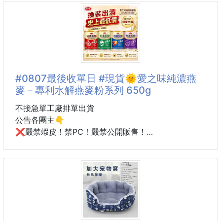
🎉 好評不斷～～應客人要求再次開團啦！！趕快把握
機會下單囉～～
看到這個粉紅色真的會失心瘋😍
少女心直接大爆發💗💗💗
#0807最後收單日 #現貨🌞愛之味純濃燕
麥－專利水解燕麥粉系列 650g
衣櫥每天打開都像精品展示櫃✨
美到讓人忍不住想把家裡所有衣架全部換掉！
不接急單工廠排單出貨
公告各團主👇
✅ 夢幻粉色設計，衣櫃質感瞬間升級
❌嚴禁蝦皮！禁PC！嚴禁公開販售！
✅ 不鏽鋼掛勾設計，超強承重不易變形
商家圖文僅授權《封閉社團》銷售，任何公開販售皆視
✅ 防鏽材質，不怕潮濕環境使用
為侵權。商家發現一律直接斷貨，並追究相關法律責
✅ 超薄工藝設計，節省更多收納空間
任！
✅ 人體工學弧度設計，有效保護衣物版型
✅ 防滑植絨表面，衣服不易滑落
✅ 避免衣領變鬆變大
🔥換裝出清限定價｜錯過不一定再有！
✅ 肩部不起包、不長角，維持漂亮輪廓