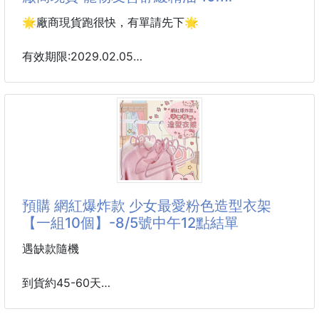
材質：仿兔毛
🌟廠商現貨跑很快，有單請先下🌟
款式:1綠色恐龍 2棕色小熊 3粉色小豬 4白色小羊 5黃
色小鴨 6灰色小狗 7波浪吐司 ( 遇缺隨機 )
有效期限:2029.02.05
尺寸:20*28cm(身體部分)
🌿 Pure 寵物友善舒緩精油｜給毛孩的溫柔擁抱
—— 專為「有毛孩的家庭」量身打造的植萃空間 ——
「牠不會說話，但你一定看得出牠的不安。」
🐾 你是否發現過，毛孩也會「壓力大」？ 面對環境的
陌生感、窗外突如其來的雷聲、或是家裡剛來的新客
人⋯⋯ 這些對我們來說的小事，都可能讓敏感的毛孩
變得緊繃、靜不下來。 牠們需要的不是改變，而是一
預購 網紅爆炸款 少女最愛粉色造型衣架
個能讓心跳緩下來的安心空間。
【一組10個】-8/5號中午12點結單
💜 給毛孩一個「剛剛好」的溫柔
遇缺款隨機
這不是一瓶強勢奪人的香水，而是一種 「陪伴在空氣
裡」 的氣息。 我們想做的很簡單：讓毛孩的日常，多
到貨約45-60天
網紅爆炸款💖 少女最愛粉色造型衣架