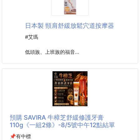
全首爾醫美診所醫院最多客人瘋搶的好貨！🤩
打造肌膚屏障，煥回美肌😍
日本製 頸肩舒緩放鬆穴道按摩器
🌟每片添加積雪草萃取精華、玻尿酸及多胜肽，滿滿
30ml安瓶精華液
#艾瑪
🌟足量的精華液為肌膚舒緩壓力，溫和不刺激，修復
肌膚
低頭族、上班族的福音
日本安心研發，點點戳中你的穴道
長時間戴口罩，皮膚狀況不穩定，就靠這片👉積雪草
精華 舒緩修護面膜👈
遠紅外線，天然礦石的完美組合
指壓球壓下去時可放鬆頸部和肩部的僵硬
⭐ 添加四種積雪草
它也可以在洗澡時使用，睡前使用~
→積雪草提取物－舒緩敏感肌膚
→積雪草苷－油水平衡、呵護肌膚屏障
商品尺寸：約 18.3 x 8 x 寬 7.9 cm
→積雪草酸－強化保濕、提供肌膚營養
預購 SAVIRA 牛樟芝舒緩修護牙膏
110g《一組2條》-8/5號中午12點結單
📌有中標