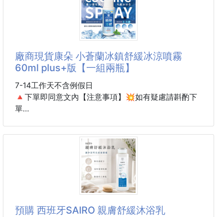
🌱 牛樟芝舒緩修護概念
夏日豔陽~拯救曬後肌膚的不適☀☀☀☀
溫和呵護口腔環境，提
小資女孩們的愛用小物💟
抹上後的冰冰涼涼觸感瞬間滋潤刺癢的肌膚
就像讓肌膚喝飽了水份~保濕度滿分!
廠商現貨康朵 小蒼蘭冰鎮舒緩冰涼噴霧
CP值超高的保養品💯
60ml plus+版【一組兩瓶】
所有膚質都可以用唷!
抗菌/抗發炎 一罐抵多瓶🎊
7-14工作天不含例假日
🔺下單即同意文內【注意事項】💥如有疑慮請斟酌下
👉多功能☑保濕☑修護☑曬後☑刮鬍後舒緩☑敷面
單
膜☑眼膜
康朵小蒼蘭冰鎮舒緩冰涼噴霧 60ml plus+版
✨✨✨真的俗擱大碗~小編大推薦!一定要購入
✨✨✨
許願升級版體感溫度瞬降！
#台灣製造 🔥
🔎使用方法：正常塗抹於肌膚
人體也能噴的降溫噴霧❤️
用於人體的
商品規格： 300g
外面一罐至少都要三四百！
預購 西班牙SAIRO 親膚舒緩沐浴乳
商品說明：請置於陰涼處，避免陽光直射，以免變質。