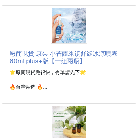
洗澡不只是清潔，而是一種「每天的肌膚修護儀式」
250810-04
✨
一瓶讓全家都會愛上的「零負擔洗感」
誰懂穿高跟鞋、硬底鞋腳跟疼到哭的苦！！
🧪歐洲皮膚科測試｜科學驗證
挖到這 Q 彈緩震腳跟鞋墊，直接開啟 “踩雲” 模式☁️
軟彈矽膠材質，貼腳跟超穩，走路像被穩穩托住，高彈
廠商現貨 康朵 小蒼蘭冰鎮舒緩冰涼噴霧
緩震把衝擊力全吃掉～久站、暴走一天，腳跟居然不！
60ml plus+版【一組兩瓶】
酸！痛！
🌟廠商現貨跑很快，有單請先下🌟
關鍵能反復清洗，適配各種鞋👠 高跟鞋、運動鞋、單
鞋…
🔥台灣製造 🔥
塞進鞋裏隱形又好用，從此和腳跟痛說拜拜👋
許願升級版體感溫度瞬降！！
被足底筋膜炎、腳跟疼困擾的姐妹，速沖！這玩意兒簡
康朵 小蒼蘭冰鎮舒緩冰涼噴霧60ml plus+版【一組兩
直是 “腳部救星”✨
瓶】
📌材質：GEL
人體也能噴的降溫噴霧❤️
📌款式/顏色/尺寸