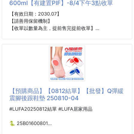
600ml【有建置PIF】-8/4下午3點收單
戶外活動，高溫嚇人
#韓國ekeL #保濕補水 #蘆薈凝膠
小朋友最耐熱不住
【有效日期：2030.07】
媽咪一定要隨身攜帶一罐
【請善用保留機制】
隨時幫小朋友
【收單以數量為主，提前售完提前收單】
【有建置PIF】
✨✨高質感西班牙保養級沐浴！🎯專為敏感肌、乾燥
肌與日常壓力肌設計 💙西班牙SAIRO 親膚舒緩沐浴乳
600ml【有建置PIF】
【市價】600ml $500
【產地】西班牙
【預購商品】【0812結單】【批發】Q彈緩
【效期】2030/07
震腳後跟鞋墊 250810-04
【商品介紹】
▪️ 高質感西班牙保養級沐浴乳🇪🇸
#LUFA20250812結單 #LUFA居家用品
▪️ 專為敏感肌、乾燥肌與日常壓力肌設計
▪️ 「不是只有洗乾淨，而是洗完肌膚更舒服。」
🐍 25B01600801
Q彈緩震腳後跟鞋墊