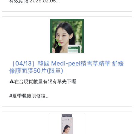
有效期限:2029.02.05
🌿 Pure 寵物友善舒緩精油｜給毛孩的溫柔擁抱
—— 專為「有毛孩的家庭」量身打造的植萃空間 ——
「牠不會說話，但你一定看得出牠的不安。」
🐾 你是否發現過，毛孩也會「壓力大」？ 面對環境的
陌生感、窗外突如其來的雷聲、或是家裡剛來的新客
人⋯⋯ 這些對我們來說的小事，都可能讓敏感的毛孩
變得緊繃、靜不下來。 牠們需要的不是改變，而是一
［04/13］韓國 Medi-peel積雪草精華 舒緩
個能讓心跳緩下來的安心空間。
修護面膜50片(限量)
💜 給毛孩一個「剛剛好」的溫柔
⚠️在台現貨數量有限有單先下喔
這不是一瓶強勢奪人的香水，而是一種 「陪伴在空氣
裡」 的氣息。 我們想做的很簡單：讓毛孩的日常，多
#夏季曬後肌修復
#瘋搶好貨
#口罩肌拯救
韓國最當紅的超強面膜💪
網評六顆星推薦🌟🌟🌟🌟🌟🌟