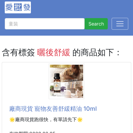
Search
含有標簽
曬後舒緩
的商品如下：
廠商現貨 寵物友善舒緩精油 10ml
🌟廠商現貨跑很快，有單請先下🌟