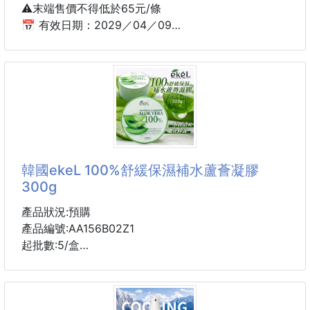
⚠️末端售價不得低於65元/條
📅 有效日期：2029／04／09
到貨約45-60天
✨ SAVIRA 牛樟芝舒緩修護牙膏 ✨
溫和潔淨 × 舒緩修護 × 清新呵護
每天刷牙，給口腔更細緻的照顧 🦷🌿
口腔容易敏感、不適，想找更溫和的日常清潔？
韓國ekeL 100%舒緩保濕補水蘆薈凝膠
**SAVIRA 牛樟芝舒緩修護牙膏（無氟）**結合牛樟芝
300g
植萃概念與溫和潔淨配方，幫助清潔牙齒同時維持口腔
舒適感，減少刺激，讓刷牙變得更輕鬆安心✨
產品狀況:預購
產品編號:AA156B02Z1
細緻綿密泡沫溫柔包覆齒面與口腔，刷後清爽不乾澀，
起批數:5/盒
讓口氣自然清新，適合日常長期使用。
5盒為一個單位
🌿 產品特色亮點
【一箱45罐 箱出免運】