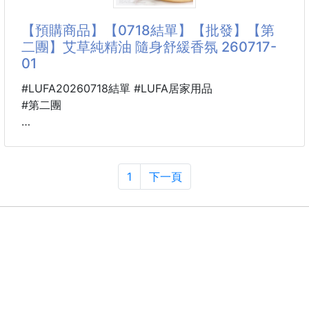
用於人體的，外面一罐至少都要三四百！
戶外活動，高溫嚇人
【預購商品】【0718結單】【批發】【第
小朋友最耐熱不住
二團】艾草純精油 隨身舒緩香氛 260717-
媽咪一定要隨身攜帶一罐
01
隨時幫小朋友降溫
讓自己補水
#LUFA20260718結單 #LUFA居家用品
男人們夏日易流汗
#第二團
體味重，這時後隨身一噴，恢復紳士該有的氣質啦！
還有，這天氣，車子溫度高到嚇人，連打開車門，手都
🐴 26B07500701
要燙傷了，隨手一噴，立馬降溫！
艾草純精油 隨身舒緩香氛
騎機車也用的上，這麼熱，要戴安全帽實在痛苦啊！
260717-01
1
下一頁
來，隨手一噴，戴上頭頂不悶熱。
超級實用！隨身攜帶好方便！
🌿一瓶隨身帶著走，享受艾草的自然香氣
草本酷涼
忙碌了一整天，給自己一點放鬆的儀式感。
嚴選天然艾草精油萃取，搭配方便好用的滾珠設計，隨
時都能輕鬆塗抹於太陽穴、肩頸、手腕等部位，感受植
物香氛帶來的舒適與放鬆。