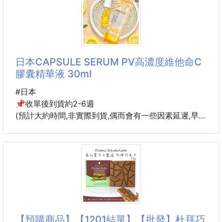
⬇️⬇️⬇️⬇️⬇️⬇️⬇️⬇️⬇️⬇️⬇️⬇️⬇️
🔥新包裝、濃度升級為30%🔥
德國知名老品牌
日本CAPSULE SERUM PV高濃度維他命C
膠囊精華液 30ml
喝過之前的可可粉，這次最新包裝濃度由27％提升⬆️
為30%，
#日本
📌收單後到貨約2-6週
泡起來的可可喝起來更加香濃👍
(預計大約時間,非實際到貨,偶而會有一些因素延遲,早到
早發,預購商品能等在下單)
有人說他是濃巧克力中的天王
📌每週收單
更何況這次巧克力濃度升級⬆️，
⬇️⬇️⬇️⬇️⬇️⬇️⬇️⬇️⬇️⬇️⬇️⬇️⬇️
喝起來更加濃郁、更加香醇💯💯
🔥日本樂天護膚品銷售第一名🔥
㊙️也可以把巧克力粉混在麵糰中，可製作成美味的巧
克力餅乾
👩‍⚕️日本原創微膠囊封存技術
【預購商品】【1201結單】【批發】杜拜巧
當