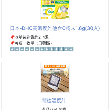
✅ 採用國際認證頂級深海小型魚來源，無重金屬污
染，安全有保障
✅ 分子蒸餾技術
✅ 成人:每日2粒 ; 毛小孩用量:請依體重試算 (建議
日本-DHC高濃度維他命C粉末1.6g(30入)
5KG以上可一周一顆)
📌收單後到貨約2-4週
更多商品介紹>
📌每週一收單（日藥區）
https://www.shop2000.com.tw/%E8%B6%A3%E5%
⬇️⬇️⬇️⬇️⬇️⬇️⬇️⬇️⬇️⬇️⬇️⬇️⬇️
93%81%E9%A4%A8%E7%94%9F%E6%B4%BB%E5
%B8%82%E9%9B%86/product/p56085209
--
💗美容和元氣的必備元素
💗愛美女孩必吃的養顏聖品
一天一包就可以補充滿滿維他命C活力🍋
搭配維他命C更可促進膠原蛋白增生唷!
鬧鐘溫度計
目前台灣沒有進的”高濃度維他命C粉”
酸酸甜甜的粉末~好吃又美顏💗
產品狀況:預購