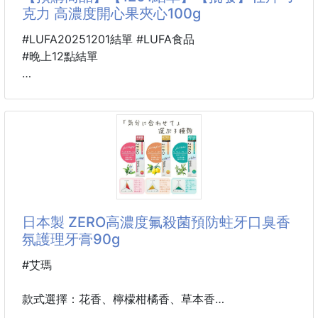
只需輕輕一抹💧即可感受膠囊爆破的瞬效滲透
克力 高濃度開心果夾心100g
全面修復，打造淨透水光肌✨✨
#LUFA20251201結單 #LUFA食品
👉裡面的膠囊顆粒很容易化開，吸收快速❗❗讓肌膚
#晚上12點結單
水潤滋潤~
🐍 25GN30001101
✅一瓶改善毛孔、膚質、暗沉等問題
Dubai Schokolade杜拜
✅活性維生素C➕嚴選4種誘導體
巧克力 高濃度開心果夾心
✅添加11種護膚成分，強效修護💪
100g 251129-14
💛將多種有效美容成分濃縮於「微膠囊」
💛含有活性維生素C、高濃度蝦紅素、穀胱
😋 IG最紅的巧克力 ❗❗❗ 令人難忘的味覺體驗
連K-POP偶像們都在吃 - 超滿夾餡，爆漿甜蜜滋味，有
日本製 ZERO高濃度氟殺菌預防蛀牙口臭香
夠罪惡！🤣
氛護理牙膏90g
👉 沒吃過你就落伍啦~~~ 快來體驗杜拜風味巧克力的
獨特口味，上等巧克力與奢華的開心果餡料以及酥脆的
#艾瑪
卡黛菲完美融合。
款式選擇：花香、檸檬柑橘香、草本香
⭐ 牛奶巧克力 + 絲滑的開心果奶油 (35%) + 酥脆的