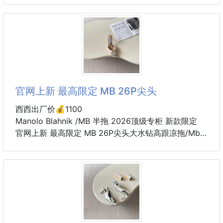
卡黛菲 Kadaifi (5%)
刷牙也可以刷出清新迷人口氣！
💁‍♀️
是一款可以刷出濃密泡沫的香氛牙膏，
濃密又細緻的泡沫分子小，
可以滲透到牙齒的每個角落，快速去除牙垢。
泡沫中含有的甲磷酸鈉可讓牙垢浮出可以更輕鬆去除牙
垢。
官网上新 最高限定 MB 26P尖头
LSS（殺菌成分）徹底殺滅引起口臭的細菌，防止口臭
西西出厂价💰1100
的發生。
Manolo Blahnik /MB 半拖 2026顶级专柜 新款限定
官网上新 最高限定 MB 26P尖头大水钻高跟凉拖/Mb
CPC和IPMP（殺菌成分）可殺滅引起牙齦炎的細菌。
新款/MB高跟/Mb/Manolo Blahnik
β-甘草次酸（抗炎成分）抑制牙齦腫脹，預防牙周病。
小红书初夏推荐 凉拖新品
千金气质新款 Get
1450ppm高濃度氟強化牙齒。不含研磨劑，對牙齒和
牙齦溫和
➤ 原版开模 代购版本
➤ 定制绸缎
➤ 垫脚羊皮