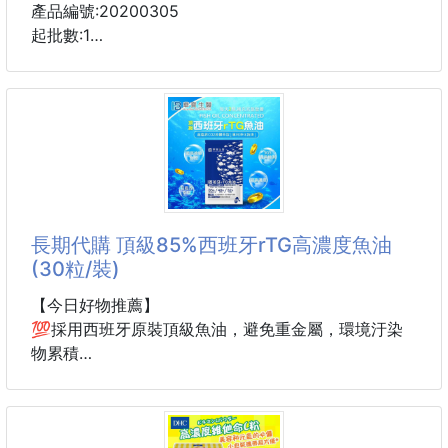
產品編號:20200305
起批數:1
有PRINCESS Yang玻尿酸精華液🤩
高濃度小分子玻尿酸精華液高調上市囉！👍
提取法國布列塔尼深海泉💧，調和日本🇯🇵高濃度玻尿
酸配合維他命B5,維他命B3等。。。
可以舒緩乾燥肌膚及淡化細紋😍，提昇緊緻拉提感，
使肌膚亮白光滑！
不黏不油是PRINCESS Yang帶給大家的滋潤不油膩😘
長期代購 頂級85%西班牙rTG高濃度魚油
(30粒/裝)
主成份：海洋泉水，玻尿酸，維他命Ｂ５，維他命Ｂ
３，洋甘菊萃取
【今日好物推薦】
💯採用西班牙原裝頂級魚油，避免重金屬，環境汙染
使用方式：臉部清潔後，化妝水後取適量按摩肌膚至吸
物累積
收
🥇rTG，超臨界萃取，高吸收率
⚠️保濕是保養最基本的，肌膚底層吸飽了滿滿的水，表
面自然就不會出現小細紋😉
✅ 高濃度85%Omega-3（48%EPA & 32%DHA）