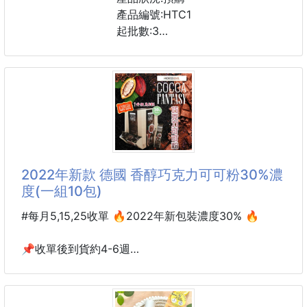
而且可幫助美白喔👸
產品編號:HTC1
起批數:3
✔隨時想到就喝，補充維他命
✔直接泡開水喝，簡單又方便 (也可直接吃喔)
#鬧鐘 #溫度計
✔時時補充維他命C，強化身體免疫力
規格：
DHC維他命C粉高單位1500mg
一包1.6g，一天一包
2022年新款 德國 香醇巧克力可可粉30%濃
度(一組10包)
#每月5,15,25收單 🔥2022年新包裝濃度30% 🔥
📌收單後到貨約4-6週
(預計大約時間,非實際到貨,偶而會有一些因素延遲,早到
早發,預購商品能等在下單)
📌每月5,15,25收單