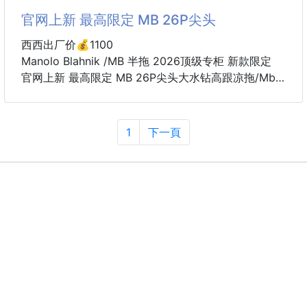
➤ 跟高6.0 8.0 10.0CM
官网上新 最高限定 MB 26P尖头
➤ 原版花式水钻
➤ 全套专柜包装
西西出厂价💰1100
Size：34-41（34 40 41订做）
Manolo Blahnik /MB 半拖 2026顶级专柜 新款限定
官网上新 最高限定 MB 26P尖头大水钻高跟凉拖/Mb
新款/MB高跟/Mb/Manolo Blahnik
小红书初夏推荐 凉拖新品
千金气质新款 Get
1
下一頁
➤ 原版开模 代购版本
➤ 定制绸缎
➤ 垫脚羊皮
➤ 跟高6.0 8.0 10.0CM
➤ 原版花式水钻
➤ 全套专柜包装
Size：34-41（34 40 41订做）