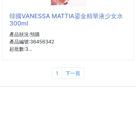
熱銷10萬組的升級版
粉絲都期待入手
🔥沒有話術，而是台日首度合作🔥
韓國VANESSA MATTIA鎏金精華液少女水
🔥團購界一夜爆紅 工廠直接大爆單
300ml
💡6
🉐上架三天，境內狂銷10萬瓶
產品狀況:預購
【 團購界銷售神話，至今還無人能及 】
產品編號:36456342
起批數:3
👏我們保證 就算你有錢也買不到！
「 銀座ヘアサロン限定販売 」
這一款真的是可以說是青春少女水
💞💞 敷少女水，回歸少女臉
1
下一頁
❤️日本美髮教父 耗時十年研究
❤️❤️ 光看這顏值很高耶～液體是透明的淡橘色
⭐️各種「掉」都有救 打造髮量蓬鬆感
😍 裡面有很多懸浮的小金箔！！！奢華感激增！
😲😲 質地是比較濃稠的那種，但流動性挺強， 上臉股
🔝2026下半年 討論度爆棚 話題沸騰
溜股溜的全包覆肌膚，真的很舒服呢～
®️Horse Placent™ （日本馬胎盤）
👍️ 迅速深層滲透肌膚基底
⏰ 補充肌膚所需水份
✅強健
💦💦 ➡️修復 ➡️滋養 ➡️淡化 讓肌膚重現光澤、重煥
青春光彩✨✨