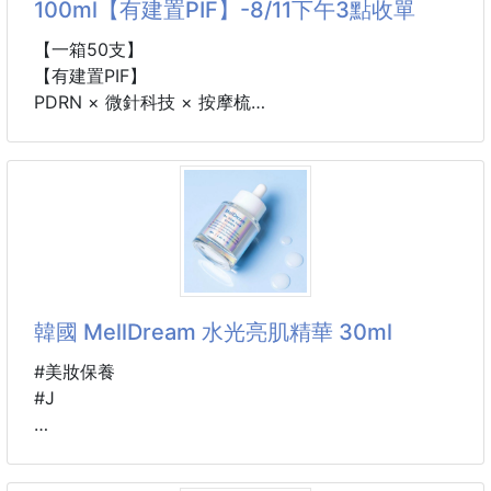
100ml【有建置PIF】-8/11下午3點收單
🔷黃金賦活：促進血液、組織中的離子流動
【一箱50支】
產生新能量，進而改善血液循環，加快新陳代謝
【有建置PIF】
🔷促進吸收：活性金本身的傳導力非常強，其獨特的
PDRN × 微針科技 × 按摩梳
導入作用
一支完成頭皮保養、按摩、舒緩與豐盈護理💯
可促進纖維細胞和表皮細胞的新陳代謝，加速營養成份
滲入真皮層
😯 還在擔心頭皮出油、頭髮扁塌、頭皮乾癢或老廢角
🔷抗氧化、抗衰老： 眾多權威研究表明，負離子能夠
質堆積嗎？
消減自由基
減緩人體衰老，增強人體免疫力
✨ VT 全新推出 PDRN 微針護髮精華梳 ✨
🔷緊緻除皺：皮膚中的膠原蛋白及彈性蛋白會活性增
結合品牌明星 Reedle Shot 微針科技、Vegan
加
PDRN、咖啡因與按摩梳頭設計
韓國 MellDream 水光亮肌精華 30ml
增加
塗抹同時按摩頭皮，幫助打造健康清爽的頭皮環境
讓秀髮看起來更加豐盈、有活力💪🏻
#美妝保養
#J
✨ Reedle Shot 微針導入科技
採用 VT 招牌微針（Spicule）科技，溫和協助帶走老
➖️➖️➖️產品說明➖️➖️➖️
廢角質