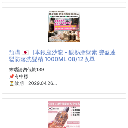
⚠️保濕是保養最基本的，肌膚底層吸飽了滿滿的水，表
髮油組 251011-07
面自然就不會出現小細紋😉
🔥熱銷升級版，強勢回歸
升級二代 幹細胞修護!
大牌香水味，讓人回味
頭髮毛躁、乾枯、分岔😫
預購 🇯🇵日本銀座沙龍 - 酸熱胎盤素 豐盈蓬
不論是熬夜、壓力大還是長期染燙
鬆防落洗髮精 1000ML 08/12收單
都讓秀髮失去光澤💔
是時候用這瓶✨摩洛哥修護精華油✨讓髮絲重生！
末端請勿低於139
📌有中標
別小看這瓶小小的精華
⏳效期：2029.04.26
👉集合【摩洛哥堅果油＋魚子精華＋積雪草】三大護
產地:台灣
髮能量
深層修護，讓頭髮滑順到會發光
🇯🇵日本銀座沙龍 - 酸熱胎盤素 豐盈蓬鬆防落洗髮精
1000ML
買大贈小，強勢組合
🉐🉐🉐團購價一套$xxx
✔️超大容量1000ml