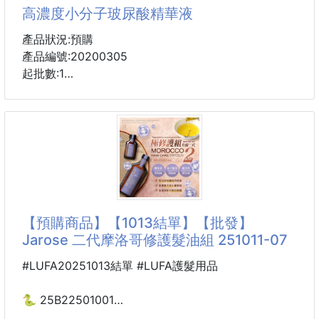
母親節禮物還沒想好？
高濃度小分子玻尿酸精華液
怎麼可以錯過這組奢華感爆棚的禮盒
送禮超有面子、收禮直接尖叫💖
產品狀況:預購
產品編號:20200305
連專業理髮廳都愛用到固定批貨的經典髮油
起批數:1
你就知道有多！好！用！
買來當母親節禮物真的會被誇到爆！！！
有PRINCESS Yang玻尿酸精華液🤩
高濃度小分子玻尿酸精華液高調上市囉！👍
連附贈的吹風機都擁有三大值得入手的點
提取法國布列塔尼深海泉💧，調和日本🇯🇵高濃度玻尿
✔️日本最新技術，一吹就順不卡髮
酸配合維他命B5,維他命B3等。。。
✔️抗毛躁、抗靜電、速乾超省時
可以舒緩乾燥肌膚及淡化細紋😍，提昇緊緻拉提感，
✔️摺疊好收納，高顏值外觀美
使肌膚亮白光滑！
不黏不油是PRINCESS Yang帶給大家的滋潤不油膩😘
【預購商品】【1013結單】【批發】
Jarose 二代摩洛哥修護髮油組 251011-07
主成份：海洋泉水，玻尿酸，維他命Ｂ５，維他命Ｂ
３，洋甘菊萃取
#LUFA20251013結單 #LUFA護髮用品
使用方式：臉部清潔後，化妝水後取適量按摩肌膚至吸
🐍 25B22501001
收
❤️Jarose 二代摩洛哥修護