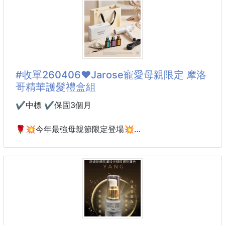
使精華更均勻接觸頭皮，打造舒適健康的頭皮環境
韓幣官方售價：₩58,000（約 NT$1,350）
公司超特價!!!!!賣完就沒了
💚 Vega
來自韓國 MellDream 的水光亮肌精華
被韓妞稱為「蘋果光水潤安瓶」的精華液，
主打讓肌膚從內到外亮、潤、發光💡
#收單260406❤️Jarose寵愛母親限定 摩洛
哥精華護髮禮盒組
韓國皮膚科學研究所實測 —
✔️中標 ✔️保固3個月
連續使用 4 週後，肌膚亮度改善高達 13.45%↑！
🌹💥今年最強母親節限定登場💥
🍎 蘋果果皮萃取 × 熊果酸（Ursolic Acid）
累積銷售超過20萬瓶的超驚人髮油
用完以後跟水煮蛋肌一樣光 滑 透 亮，修護肌膚屏障、
讓肌膚Q彈柔嫩。
這波優惠真的有夠誇張‼️‼️
買髮油送吹風機！真的送！不是折價！
🌼 三重高保濕亮膚配方 Glow Skin Solution
還是送日本最近最新款的摺疊吹風機😱
Glyceri
額外還送贈送限定版的提袋跟束口袋✨