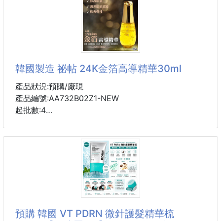
#韓國一上市就立即完售
#台灣還沒上市但預購就破千以上
原價980元
🉐️🉐️🉐️團購獨享價1組$xxx
這罐護髮油能帶給秀髮無比滋潤
1瓶大瓶100ML+1瓶
使髮絲呈現柔順豐盈健康風采
韓國製造 祕帖 24K金箔高導精華30ml
搭配8種頂級植萃精油
💝包含摩洛哥堅果油、橄欖油、椰子油、玫瑰果油、
產品狀況:預購/廠現
甜杏仁油、澳洲堅果油、葵花籽油、白芒花籽油
產品編號:AA732B02Z1-NEW
起批數:4
還富含維他命E➕維生素A➕不飽和脂肪酸
再加上韓國養髮黑三素🌹🌹🌹
4瓶為一個單位
黑豆、黑玄米、黑芝麻！
深層修護滋養，形成天然鎖水保護膜💦
祕帖 24K金箔高導精華，亮白功能性化妝品
賦予髮絲多重頂SPA滋養
有助於保持油脂平衡和皮膚水分積聚。
滲透性快⭕️馬上顯現天使光圈
使用方法清潔後取適量並均勻塗抹，然後將其包裹在手
❤️Dcard&IG部落客熱推
掌中，
預購 韓國 VT PDRN 微針護髮精華梳
以幫助吸收到皮膚中。