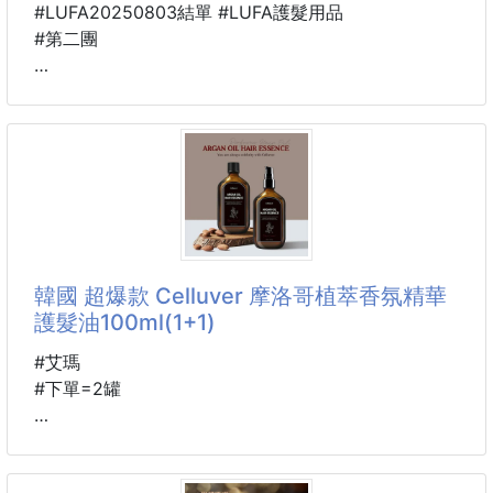
#LUFA20250803結單 #LUFA護髮用品
#第二團
🐍 25B20000801
🔥Jarose 新年限定
摩洛哥護髮精華油
(100ml+30ml) 250801-03
👉誰說賠錢的生意沒人做
廠商把廣告經費直接挪來給大家
👉賣一組賠一百元！
韓國 超爆款 Celluver 摩洛哥植萃香氛精華
為了就是打開市場
護髮油100ml(1+1)
讓大家用到最頂級的東西！🥰
摩洛哥髮油界的天花板來了！
#艾瑪
台灣最強的團隊開發💯
#下單=2罐
萬人試用好評💯
✅工廠說要免費多送一瓶30ML試用給大家
韓國超爆款！今年台灣社群討論度最高的超強髮油！
過年出遊方便攜帶！
✅加贈手提袋，方便送禮