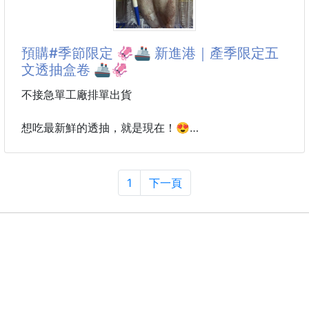
每天衣服都有洗，但襯衫的領口和袖口，還是常常一圈
每
黃黃黑黑的超難看…😩
預購#季節限定 🦑🚢 新進港｜產季限定五
普通洗衣精根本救不了，真的需要一款專門對付局部頑
文透抽盒卷 🚢🦑
垢的清潔神器
不接急單工廠排單出貨
好加在~這款清潔皂正是為這種皮脂汗垢、是日常累積
髒污量身打造的喔❗❗
想吃最新鮮的透抽，就是現在！😍
來自自家漁船現撈，新鮮直送，產季限定，錯過真的要
滑蓋式盒裝設計，只要從底部輕推，皂體就會一格一格
再等一年！
滑出~
1
下一頁
職人新鮮處理、急速冷凍鎖住鮮甜，每一尾都肉質Q
強力對抗皮脂油垢、汗漬、粉底印、襪子泥巴等頑垢~
彈、厚實飽滿，越嚼越香、越吃越甜，讓你在家也能輕
鬆享受海港現撈的美味。💙
不沾手、不黏膩，用完乾淨收納不滴水💧
使用完直接洗衣機旁，隨取隨用
✨ 簡單料理就超好吃
✅ 川燙鮮甜Q彈
✅ 乾煎香氣十足