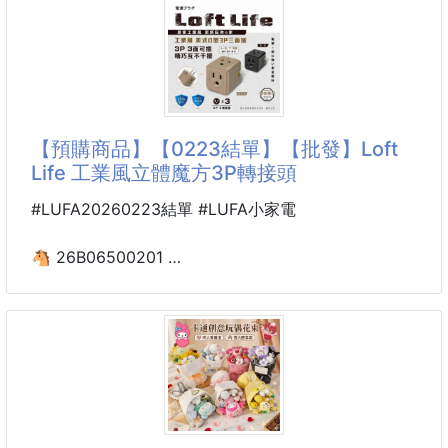
洗起來不只舒服，還比直接拿肥皂洗更省、更乾淨💦
考慮買貴桑桑破千元的磨刀器嗎？美國電視購物的創意
磨刀機解決你這些煩惱！
加寬加厚設計
特色：
輕鬆搓出
1.特殊雙三角形磨刀材料，幾秒即可將刀鋒磨得鋒利
2.適用於菜刀、主廚刀等不同刀種，用途廣泛
3.輕巧尺寸，無需電池，放在廚房不佔空間，使用方便
【預購商品】【0223結單】【批發】Loft
4.讓您的煮食刀輕鬆切割蔬果、生果、肉類等餸菜，生
Life 工業風立體魔方3P轉接頭
活更便利
5.吸盤的體貼設計防滑不容易割傷
#LUFA20260223結單 #LUFA小家電
6.保質保量 新料塑料配件無毒無味
🐴 26B06500201
#廚房用品 #創意磨刀器 #磨刀棒 #磨刀 #磨刀石 #磨
Loft Life 工業風立體
刀工具 #廚房刀具
魔方3P轉接頭 260213-07
【商品說明】-
🔌插座不夠？太擠？一次解決你的所有困擾！
每天都在為插座位置打架嗎？
手機、平板、充電器、吹風機、電腦…