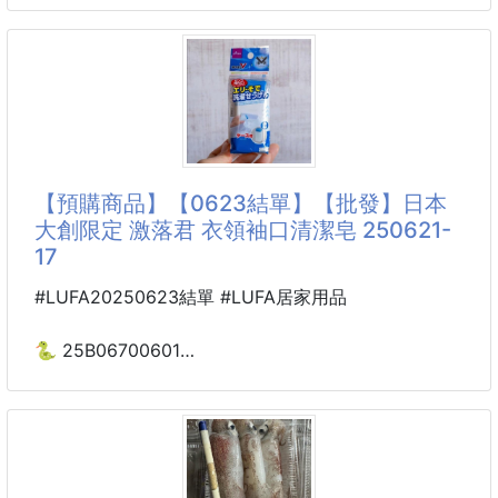
🧸 玩偶公仔造型
251226-13
🧸 可愛療癒設計
🧸 收到超驚喜
🧸 留作紀念更有意義
小馬款是“馬馬福福”（滿滿福福），毛絨小馬軟乎乎能
捏
🌸 花束包裝設計
🌸 儀式感滿滿
福字款是“大大桔利”（大吉大利），毛絨福球摸著手感
【預購商品】【0623結單】【批發】日本
🌸 拍照超好看
巨好
大創限定 激落君 衣領袖口清潔皂 250621-
🌸 氛圍感直接拉滿
17
醒獅款是“獅來運轉”（時來運轉），立體獅頭自帶年味
💐 創意送禮首選
buff
#LUFA20250623結單 #LUFA居家用品
💐 生日、情人節
💐 畢業、紀念日
掏出來的瞬間，不管是小孩還是長輩，眼睛都黏在毛絨
🐍 25B06700601
💐
裝飾上，發紅包直接變成“送福氣小禮物”🎁！
日本大創限定
激落君 衣領袖口清潔皂
紅包是加厚卡紙，裝千元現金也不會破；毛絨裝飾是短
250621-17
絨材質，不會掉毛沾灰，揣兜裏也不占地方；配色適配
新年，擺桌上像堆了小福袋，比普通紅包吸睛10倍！