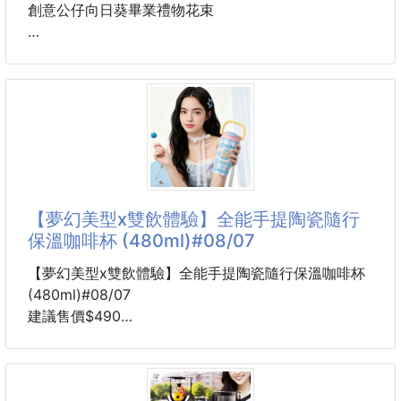
創意公仔向日葵畢業禮物花束
規格：太陽花+公仔+盒子+燈帶一套
顏色：紫色，藍色，粉紅色，紅色
箱數：48束
PS : 包裝外盒子、不是包裝好出貨，需要自己包裝
採用透明的PVC方盒包裝，能够全方位清晰地展示內部
【夢幻美型x雙飲體驗】全能手提陶瓷隨行
精美的公仔花束。 同時也起到了良好的防塵作用，保
保溫咖啡杯 (480ml)#08/07
護內部的裝飾物不易變髒。
小巧可愛的毛絨玩具搭配花束，將玩偶的可愛與花束的
【夢幻美型x雙飲體驗】全能手提陶瓷隨行保溫咖啡杯
溫馨完美融合。
(480ml)#08/07
盒子內部纏繞著發光的LED燈串，亮起時散發出溫暖的
建議售價$490
光芒，營造出一種浪漫、夢幻的氛圍，大大提升了禮物
5-8周貨到通知
的精緻感和視覺效果。
款式：可可甜心 / 黃油小兔 / 海鹽小熊 / 蜜桃萌熊