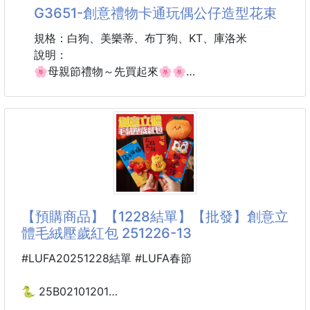
不是插不到，就是插得下但「互相卡住」，超級阿雜！
G3651-創意禮物卡通玩偶公仔造型花束
這顆三面設計的高效能延伸座
規格：白狗、美樂蒂、布丁狗、KT、庫洛米
讓插座從此「各插各的、不再吵架」✨
說明：
打造你夢寐以求的清爽×高效率用電環境！
🌸母親節禮物～先買起來🌸🌸
🦊 可愛爆表🦁大人小孩都愛
✨一顆就能改變整個空間
🧸 滿滿玩偶組成🧸
適用居家｜辦公｜外宿｜租屋
💐 不怕凋謝的花束💐
真正做到「插座擴充不佔位」！
🔥 一束花包含大大小小玩偶
📌材質：銅與高級PC塑
🔥 大人小孩都愛不釋手
🔥 成品可愛到想收藏
🔥看了心情都變好了
【預購商品】【1228結單】【批發】創意立
體毛絨壓歲紅包 251226-13
✨ 創意設計吸睛滿分
💖 送禮驚喜感爆棚
#LUFA20251228結單 #LUFA春節
💖 特別到想保存
💖 玩偶花束讓心意具象化
🐍 25B02101201
創意立體毛絨壓歲紅包