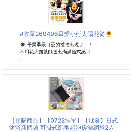
你也在找一款好看又好用、裝咖啡奶茶不留味的完美隨
行杯嗎？
這款超高顏值的「手提陶瓷保溫杯」，完全就是為了質
感生活量身打造！❤
#收單260406畢業小熊太陽花筒🌻
不論是早晨的冰美式、午後的大熱拿，還是夏日冰涼的
🎓 畢業季最可愛的禮物出現了！！
手搖飲，一杯隨行，美味帶著走～
不用花大錢就能送出滿滿儀式感✨
戴著學士帽的小熊
頂級陶瓷內膽｜不挑飲品、不留異味
搭配象徵希望與未來的太陽花
採用陶瓷塗層內膽，不管裝咖啡、拿鐵、酸性果汁或牛
不只是花禮
奶都不易殘留味道，好清洗又不留污漬！
更是一份 會被珍藏很久的畢業紀念。
雙層真空保溫保冷｜四季皆適用
不管是送
冷飲長效保冰，夏日享用冰涼手
👩‍🎓同學
👨‍🎓朋友
【預購商品】【0722結單】【批發】日式
👧孩子畢業
沐浴新體驗 可掛式肥皂起泡搓澡網袋2入
都超可愛又有意義！