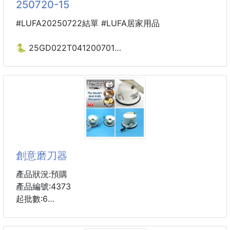
250720-15
📏尺寸
#LUFA20250722結單 #LUFA居家用品
長 18cm
高 45cm
🐍 25GD022T041200701
六角透明筒設計
☘️日式沐浴新體驗
每邊約 5cm
可掛式肥皂起泡搓澡網袋
2入 250720-15
✔ 畢業學士帽造型
✔ 小熊＋太陽花寓意祝福
🛁 日式沐浴新體驗｜可掛式肥皂起泡搓澡網袋
✔ 精緻透明禮筒
給肌膚一場溫柔又潔淨的泡泡SPA ✨
✔ 畢業拍照超好看
日本人氣沐浴小物，用一點點肥皂就能搓出綿密細緻泡
創意磨刀器
今年畢業季
泡，輕鬆洗去一身疲憊！
就送一份 會被珍藏很久的禮物 🌻
✔ 可吊掛設計，乾爽收納更衛生
產品狀況:預購
✔ 細緻網布，溫和清潔不傷膚
產品編號:4373
🎁 畢業季限定款🧸
✔ 搭配肥皂使用，泡泡綿密超療癒
起批數:6
只要把肥皂放進去，輕輕搓揉就能搓出超綿密泡泡～
還在使用傳統的磨刀石嗎？磨刀危險又容易割傷手