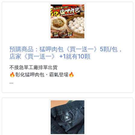
🔸款式：栗色/巧克力
🔸尺寸:EU 35/36/37/38/39
去年中秋開賣當天，開賣沒多久就被搶購一空，
🔥清倉價🔥
🦶EVERAU 稱之為“鞋界的天花板”🦶
預購商品：猛呷肉包《買一送一》5顆/包，
✨經典款的魅力💕
店家《買一送一》 +1就有10顆
不張揚卻讓人穿搭的時候總能第一時間想起
-魔鬼粘穿脱搭扣二字带
不接急單工廠排單出貨
-勃肯軟木橡膠脚床
🔥彰化猛呷肉包・霸氣登場🔥
-3CM組合小厚底，自然修飾比例
一包在手，重量有感！
✔️鞋面：鞋面牛皮/內里牛二層/底EVA
這不是普通肉包，是一顆讓人驚呼「也太好吃！」的猛
呷級肉包😎
🔺公司貨附原廠鞋盒🔺
🥟 老麵發酵外皮
⚠️ 因拍攝光線及螢幕顯示不同，商品顏色可能略有差
蓬鬆柔軟、微Q不乾口，越嚼越香！
異，請以實品為準。