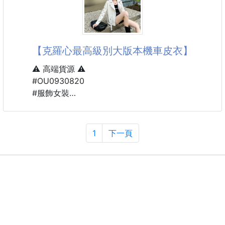
★這個中秋，送禮就要送一點驚喜＋萌度爆表的！
6入裝，一顆一包，乾淨衛生、攜帶方便～
▶獨門蜂蜜奶油酥皮
【克羅心最高級別大版本機車皮衣】
用天然蜂蜜烘出來的香氣，讓每一口酥皮都不單調，咬
下去就是「香濃＋滿餡」的雙重享受！
⚠️ 高端貨源 ⚠️
#OU0930820
▶三款萌翻口味一次收：
#服飾女裝
◼熊熊。芝麻流沙 — 香濃黑芝麻＋金黃流心，濃郁不
膩
碼數SML
◼貓掌。紅豆流沙 — 綿密紅豆泥遇上鹹香流沙，甜鹹
1
下一頁
交織
◼水豚。芋泥流沙 — 香滑芋泥＋流沙內餡，口感超柔
和
▶送禮自用都超療癒
造型可愛到讓人捨不得吃，中秋送出去保證