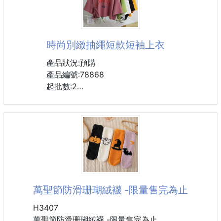
干爽舒适，毫无黏腻之感。其面料丝滑而又富有弹性，
完美贴合你的身体曲线，让你的每一个动作都流畅自
如，毫无束缚。一上身凉意瞬间袭来，仿佛给双腿敷上
了冰膜 ，触感丝滑，像牛奶般滋润肌肤。速干能力更
時尚別緻抽繩短款短袖上衣
是一绝，跑步、健身时大汗淋漓，几分钟裤子就干爽如
初，完全没有黏腻感 。而且透气性能超强，时刻排出
產品狀況:預購
热气，即使在闷热的三伏天，双腿也
產品編號:78868
起批數:2
尺碼：M、L、XL、2XL
顏色：黑、綠、粉、白、橘
材質：化纖類混紡
M 胸圍100 袖長19 衣長44 肩寬48
L 胸圍104 袖長20 衣長46 肩寬50
XL 胸圍108 袖長21 衣長48 肩寬52
萬聖節防滑珊瑚絨襪 -限量售完為止
2XL 胸圍112 袖長22 衣長50 肩寬54
H3407
萬聖節防滑珊瑚絨襪 -限量售完為止