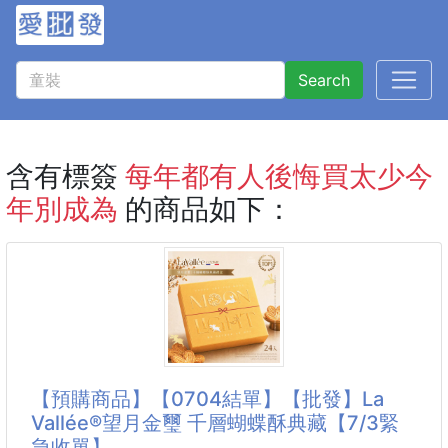
Search
含有標簽
每年都有人後悔買太少今
年別成為
的商品如下：
【預購商品】【0704結單】【批發】La
Vallée®望月金璽 千層蝴蝶酥典藏【7/3緊
急收單】