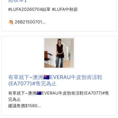
#LUFA20260704結單 #LUFA中秋節
🐴 26B21500701
La Vallée®望月金璽
千層蝴蝶酥典藏禮盒24入
260702-05
※廠商控價…零售價不可低於$259
送禮的差距，從打開禮盒那一刻開始💖
當大家都在送月餅，這盒早已悄悄成為送禮圈新寵💯
有單就下~澳洲🇦🇺EVERAU牛皮勃肯涼鞋
(EA7077)#售完為止
#一年只等這一次#中秋限定生產#每年都有人後悔買太
少今年別成為其中之一
有單就下~澳洲🇦🇺EVERAU牛皮勃肯涼鞋(EA7077)#售
完為止
這盒你不搶真的會哭‼️今年中秋誰要是再送那種黏糊糊
建議售價$1580
的傳統月餅或是油到爆的蛋黃酥🥮
6周貨到通知
真的會被大家直接堆到公司最陰暗的角落去😵