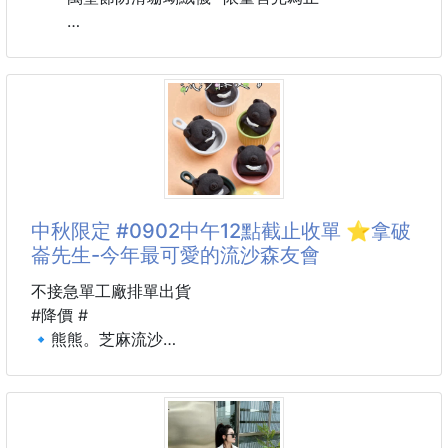
材質: 珊瑚絨
款式 : 黑色 / 紫色 / 白色 / 橘色
中秋限定 #0902中午12點截止收單 ⭐拿破
崙先生-今年最可愛的流沙森友會
不接急單工廠排單出貨
#降價 #
🔹熊熊。芝麻流沙
🔹貓掌。紅豆流沙
🔹水豚。芋泥流沙
💰建議售價💲480/盒