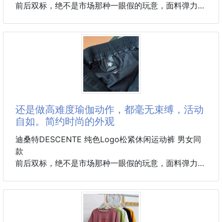
前后双标，绝不是市场那种一眼假的玩意，面料弹力很
▪ 規
大，使你穿上更舒服
这款速干裤采用78%的高端锦纶和22%的氨纶，绝不是
市场上通用的聚酯纤维，拥有超强的吸湿排汗功能，能
在你挥洒汗水的瞬间，迅速将汗水导出，让你时刻保持
干爽舒适，毫无黏腻之感。其面料丝滑而又富有弹性，
完美贴合你的身体曲线，让你的每一个动作都流畅自
如，毫无束缚。一上身凉意瞬间袭来，仿佛给双腿敷上
了冰膜 ，触感丝滑，像牛奶般滋润肌肤。速干能力更
还是做高难度瑜伽动作，都毫无束缚，活动
是一绝，跑步、健身时大汗淋漓，几分钟裤子就干爽如
自如。简约时尚的外观
初，完全没有黏腻感 。而且透气性能超强，时刻排出
热气，即使在闷热的三伏天，双腿也
迪桑特DESCENTE 纯色Logo松紧休闲运动裤 男女同
款
前后双标，绝不是市场那种一眼假的玩意，面料弹力很
大，使你穿上更舒服
这款速干裤采用78%的高端锦纶和22%的氨纶，绝不是
市场上通用的聚酯纤维，拥有超强的吸湿排汗功能，能
在你挥洒汗水的瞬间，迅速将汗水导出，让你时刻保持