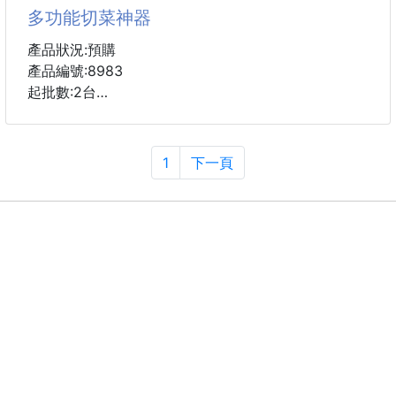
四大偕同機制
多功能切菜神器
產品狀況:預購
產品編號:8983
起批數:2台
料理煮菜不麻煩，最討厭的就是備料了...最新六合一廚
房切菜神器，6款刀片替換，可切出厚片、薄片、花
1
下一頁
片、粗絲、細絲、磨泥，各種食材輕輕鬆鬆搞定，配備
專用護手器，也無須擔心切到手指頭受傷，是非常完美
的廚房利器喔！
★ 多功能切菜器
◎ 附有六大功能的刀，2種粗細絲、2種厚薄片、1種花
片、1種磨蓉。
◎ 多種功能，讓你下廚切菜超輕鬆。
◎ 還有護手器，不用再怕切到手。
◎ 304不鏽鋼的刀片組，高品質經久耐用。
◎ PC收納盒，大容量設計，使用更方便。
◎ 隱藏式的收納刀片組，不佔空間。