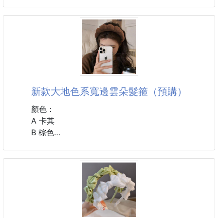
☘️告別扁塌 頂部自然蓬鬆
神器髮根夾4入 260113-10
一秒固定碎髮，寬版設計，輕鬆將瀏海、鬢角碎髮全部
收乾淨，視線瞬間清爽！
材質溫和不傷髮，優質面料，柔軟親膚，不拉扯頭髮、
💇這款專為解決髮根扁塌問題而生！
不留下痕跡。
無需複雜造型技巧，就能從根源撐起髮根，輕鬆打造自
然高顱頂，讓你随手一拍都是氛圍感大片📸
新款大地色系寬邊雲朵髮箍（預購）
🙌扁塌救星：
透過夾力撐起髮根，告別細軟髮質「貼頭皮」尷尬，打
顏色：
造自然高顱頂，視覺顯髮量+100%！
A 卡其
B 棕色
☁️自然蓬鬆：
C 米色
弧形夾面贴合頭皮曲線，蓬鬆效果從髮根自然延伸，宛
D 黑色
若原生蓬鬆髮感。
#配件 #髮箍
⏰便捷高效：
夾好後可疊加吹乾或等待自然定型，幾分鐘搞定持久蓬
鬆造型，懶星人福音！