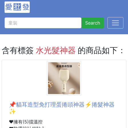
Search
含有標簽
水光髮神器
的商品如下：
📌貓耳造型免打理蛋捲頭神器⚡️捲髮神器
✨
❤️擁有(5)擋溫控