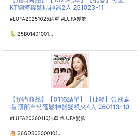
史努比陪妳坐得舒適又可愛！數量有限，手刀開搶！
KT劉海碎髮貼神器2入 251023-11
買《日系VC 水光肌刷毛光腿神器》
#LUFA20251025結單 #LUFA髮飾
再加贈🎁《日本PEANUTS家族史努比美臀坐墊*1 (顏
色隨機)》
🐍 25B01401001
可愛KT劉海碎髮貼神器
日系VC 水光肌刷毛光腿神器
2入 251023-11
冬天想露腿，沒問題！
這款 VC光腿神器，就是為了想要光腿，但又想要保
【Hello Kitty粉絲必收！碎髮救星來啦～洗臉敷臉再也
不吃頭髮！】
KT控看過來！妳的專屬【碎髮固定神器】降臨～
【預購商品】【0116結單】【批發】告別扁
可愛KT瀏海碎髮貼神器，一秒固定煩人秀髮，KT陪伴
塌 頂部自然蓬鬆神器髮根夾4入 260113-10
妳變美每一刻！
#LUFA20260116結單 #LUFA髮飾
無敵可愛造型：
經典KT蝴蝶結造型，粉嫩色系，光是看到心情就變
🐴 26GDB02000101
好！