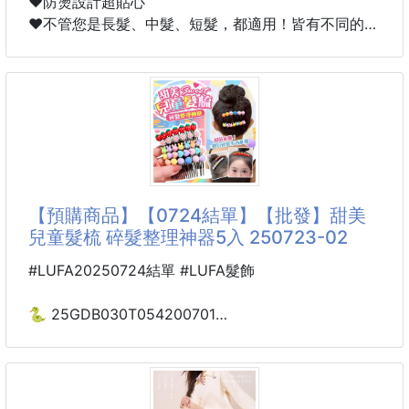
❤️防燙設計超貼心
❤️不管您是長髮、中髮、短髮，都適用！皆有不同的造
型和風格～～不買可惜啦～
▪️捲髮直徑：32mm
▪️額定電壓：220V
▪️額定功率：40W
▪️額定頻率：50Hz
▪️機身尺寸：約22cm左右
【預購商品】【0724結單】【批發】甜美
兒童髮梳 碎髮整理神器5入 250723-02
#LUFA20250724結單 #LUFA髮飾
🐍 25GDB030T054200701
☘️甜美兒童髮梳碎髮整理
神器5入 250723-02