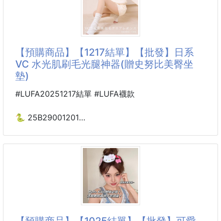
🌈 超萌來襲！寶貝碎髮不再亂飛 ✨
🎀 多種可愛款式 髮插固定神器🎀
— 專為小公主設計的甜美髮飾 💖
【預購商品】【1217結單】【批發】日系
👧 前額、後腦勺、瀏海碎髮？一梳搞定！
VC 水光肌刷毛光腿神器(贈史努比美臀坐
💫 不只整理碎髮，還能瞬間提升可愛指數～
墊)
✔ 多種超Q款式，每天換造型都不膩 😍
#LUFA20251217結單 #LUFA襪款
✔ 柔軟好戴，溫柔呵護孩子細緻髮絲 👼
✔ 可當髮插、髮夾，也能當頭飾小亮點 🌸
🐍 25B29001201
日系VC 水光肌刷毛光腿
✨ 不只是整理髮絲，更是萌翻全場的小魔法！
神器(贈日本PEANUTS
快讓寶
家族史努比美臀坐墊)
251215-10
※廠商控價…零售價不可低於$399
暖心加碼🔥 送日本超人氣史奴比周邊坐墊!!!
【預購商品】【1025結單】【批發】可愛