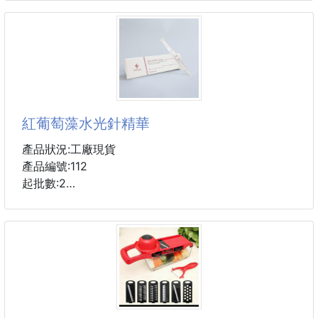
D 藍色
規格：一組2入 （顏色可挑）
#配件 #髮飾 #髮圈
#蕾絲 #珍珠
紅葡萄藻水光針精華
產品狀況:工廠現貨
產品編號:112
起批數:2
產地:台灣
用途：保濕、亮白、緊緻、修護
產品主要成分:紅葡萄藻萃取、海藻多醣體、紅葡萄藻
活性胜肽、水解膠原蛋白、紅葡萄藻多酚萃取
複合保濕萃取成分:七種極地沙漠植物萃取
複合抗敏成份