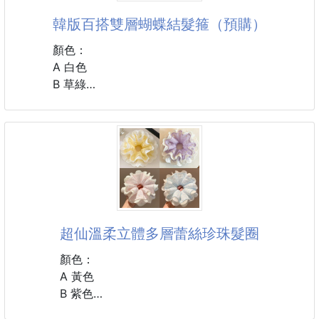
韓版百搭雙層蝴蝶結髮箍（預購）
❤️安
顏色：
A 白色
B 草綠
C 豆沙粉
D 天藍
#配件 #髮飾 #髮箍
#韓版
超仙溫柔立體多層蕾絲珍珠髮圈
顏色：
A 黃色
B 紫色
C 粉色