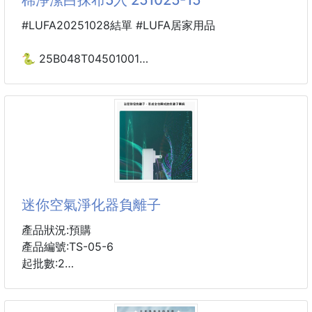
容量：800g
適用範圍：一般衣物、洗衣槽、寵物用品、保溫瓶、茶
#LUFA20251028結單 #LUFA居家用品
壺、咖啡杯、抹布、玻璃、不鏽鋼製品、抽油煙機等。
保存方法：保持密封,避免受潮結塊。請置於陰涼處避
🐍 25B048T04501001
免陽光直射，並遠離孩童。
嫘縈棉淨潔白抹布5入
※本產品不具腐蝕性，但皮膚容易過敏者建議帶手套使
251025-15
用
⚠️注意事項：
【商品說明】-
1.本產品不適用於鐵、鋁、鉛製的冰鏟等材質之
🇹🇼紡織製作🇹🇼～超吸油～超吸水🧽嫘縈棉淨潔白抹布/
一組(5)入裝
迷你空氣淨化器負離子
🌈台灣製造💯，工廠直營,暢銷成廚界中最佳用途
🌈天然嫘縈棉織造，質地輕柔吸濕快乾，下水柔軟透
產品狀況:預購
氣親膚🥰
產品編號:TS-05-6
🌈高密度棉紗織造，經久耐用，密實不易破損💪
起批數:2
🌈吸水力強，油漬污垢輕鬆擦拭不費力，不卡油漬，
易沖洗💧
家用除甲醛 除二手菸 除異味 除臭 負離子 PM2.5 小型
🌈無添加螢光劑，天然棉紗成分友善環境，地球謝謝