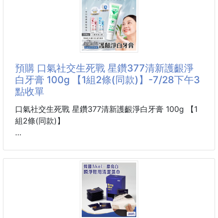
淨化器 芳香劑 插電式清淨機
您~🌱
☀商品名稱：迷你負離子空氣淨化器
☀商品材質：ABS/A1全新阻燃塑料
📣使用方法：
☀使用電壓：110V
🌸請先下水搓揉,乾擦濕用都好用!
☀負離子釋放量：≤2000萬
🌸可搭配洗碗精
☀商品重量：莫約48g
預購 口氣社交生死戰 星鑽377清新護齦淨
☀使用方式：插入電源，按下開關即可
白牙膏 100g 【1組2條(同款)】-7/28下午3
點收單
∴∵超迷你機身，不占空間
口氣社交生死戰 星鑽377清新護齦淨白牙膏 100g 【1
∴∵一鍵開啟除去居家異味，空氣清新宜人
組2條(同款)】
∴∵即插即用、消除甲醛
🌿【薄荷款】
爆涼覺醒！早上刷它像嘴裡開冷氣💨
∴∵客廳、廁所、廚房異味多的地方均適合使用
誰還在用那種“假清新”牙膏？！
這條薄荷口味的星鑽377，涼！到！爆！
∴∵超靜音，適合在房間使用，生態淨化，安全放心
一刷醒腦，嘴裡瞬間清空昨晚燒烤火鍋的味道🔥
就連男友都說：「妳早上講話都香的」😳
#空氣淨化器 #負離子
✔ 超涼口氣 ✔ 提神醒腦 ✔ 抗菌清潔