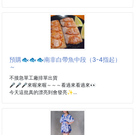
🧼 輕鬆擦拭 → 立刻乾淨
經典遊戲
含有高效清潔配方＋微磨顆粒布面，連鞋底邊緣頑垢都
能快速帶走，不需水洗！
✅ 3秒深層清潔｜一擦立刻溶解灰塵、油垢、鞋面髒
污！
✅ 亮白修護配方｜天然植物萃取，一邊清潔一邊
預購🐟🐟🐟南非白帶魚中段（3-4指起）
～
不接急單工廠排單出貨
🎤🎤🎤來喔來喔～～～看過來看過來👀
今天這批真的漂亮到會發亮✨
魚身厚～肉質嫩～香氣一級棒啊‼
這不是隨便的貨喔！是厚～切～中～段💪
煎起來金黃洽洽香噴噴🤤
紅燒、清蒸、油炸都超級好吃👏👏👏