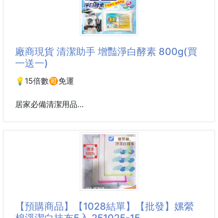
暗沉、蠟黃、膚色不均，總是讓肌膚看起來疲憊無神
💎 改善膚
❓❔
💗MEDITHERAPY 白極光透亮乳霜
結合 5% 菸鹼醯胺 (Niacinamide) 與 3% 傳明酸
廠商現貨 清潔助手 增豔淨白酵素 800g(買
(Tranexamic Acid) 雙重亮白配方
一送一)
從日常保養開始改善暗沉、均勻膚色，同時補水保濕
💧，打造由內而外的自然透亮光澤✨
💡15倍數🉑️免運
持續使用，讓肌膚宛如披上一層白極光，散發乾淨細緻
居家必備清潔用品
的水潤光感🤩
國內外好評熱銷👍👍👍
✅無毒、無臭、無污染、環保安全💯
💎 雙重亮白配方
✅去漬、漂白、除臭、防霉、抑菌一次完成❤️
5% 菸鹼醯胺
✅輕鬆潔淨不殘留👟
3
清潔助手❤️增豔淨白酵素 800g(買一送一)
成分：過氧碳酸鈉、碳酸鈉，小蘇打
【預購商品】【1028結單】【批發】嫘縈
保存期限：3年
棉淨潔白抹布5入 251025-15