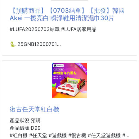
嘴裡有事？刷它準沒錯！
【預購商品】【0703結單】【批發】韓國
Akei 一擦亮白 瞬淨鞋用清潔濕巾30片
嘴巴像開冷氣 爆涼控必收 早晨救命牙膏
#LUFA20250703結單 #LUFA居家用品
🧂【小蘇打款】
刷完像做了牙齒去角質！亮白不靠美白貼
🐍 25GNB12000701
有在喝咖啡、茶或抽菸的姐妹👀
韓國Akei 一擦亮白
這款小蘇打口味的星鑽377你一定要試試！
瞬淨鞋用清潔濕巾30片
不是漂白感的假白，而是那種「亮得自然、乾淨有質感
250701-17
鞋子髒了不想刷？一張搞定✨
韓國熱銷好評👍 Akei瞬淨鞋用濕巾，專為各種運動
復古任天堂紅白機
鞋、帆布鞋、皮鞋設計，一擦就亮白，髒污立刻掰掰！
產品狀況:預購
🧼免水洗 × 快速去污 × 超溫和材質
產品編號:D99
#紅白機 #任天堂 #遊戲機 #復古機 #任天堂遊戲機 #