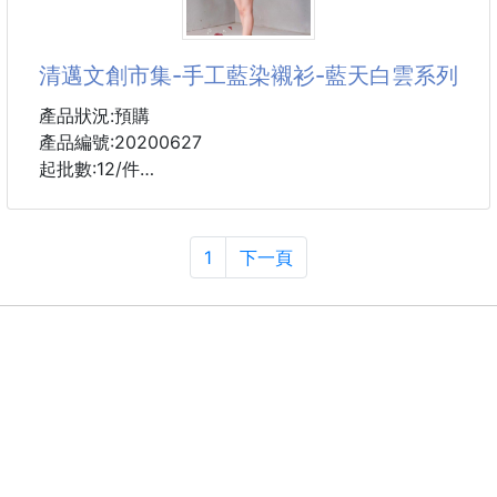
📣整條都幫你去頭去尾，留下最精華那一段👌
皮亮、肉厚、油脂豐富～
清邁文創市集-手工藍染襯衫-藍天白雲系列
煎一下香到全家人都衝出廚房喊：
「這是誰在煎魚這麼香啦～～～！」🤣
產品狀況:預購
產品編號:20200627
💰今天老闆發瘋價‼
起批數:12/件
外面行情一斤要三百，我今天只收你——
🔥🔥🔥**一包(one)(three)(five)元！**🔥🔥🔥
這種藍天白雲配色最能吸引目光了!
一包幫你分段切好大概3、4塊
青春的感覺!!
1
下一頁
由清邁的文青設計師手染的喔
💡真空包裝、急速冷凍、開袋就能煮！
撞衫率超低，又有自由的風格。
要送人、要自己
Size :胸圍83cm.
前面長83cm.
後面長56cm.
#泰國 #藍天白雲 #清邁