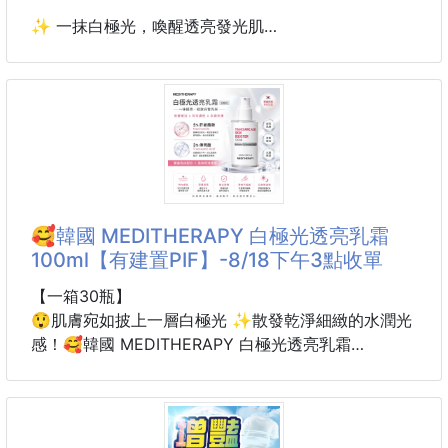
✨ 一抹白極光，喚醒透亮發光肌
暗沉、蠟黃、膚色不均，總是讓肌膚看起來疲憊無神？
MEDITHERAPY 白極光透亮乳霜 結合 5% 菸鹼醯胺
(Niacinamide) 與 3% 傳明酸 (Tranexamic Acid) 雙
重亮白配方，從日常保養開始改善暗沉、均勻膚色，同
時補水保濕，打造由內而外的自然透亮光澤。
持續使用，讓肌膚宛如披上一層白極光，散發乾淨細緻
🥰韓國 MEDITHERAPY 白極光透亮乳霜
的水潤光感。
100ml【有建置PIF】-8/18下午3點收單
🌟 商品特色
【一箱30瓶】
😲肌膚宛如披上一層白極光 ✨散發乾淨細緻的水潤光
💎 雙重亮白配方
感！🥰韓國 MEDITHERAPY 白極光透亮乳霜
100ml【有建置PIF】
5% 菸鹼醯胺
3% 傳明酸
✨ 一抹白極光，喚醒透亮發光肌
幫助改善暗沉、提亮膚色，打造均勻透亮肌。