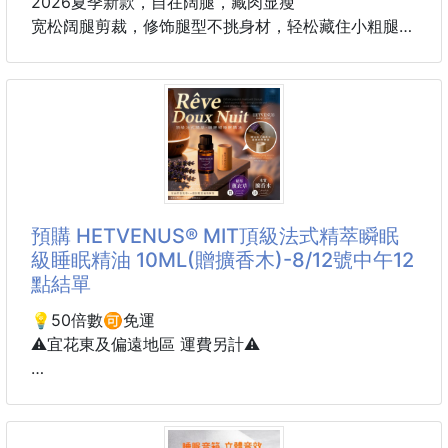
2026夏季新款，自在阔腿，藏肉显瘦
宽松阔腿剪裁，修饰腿型不挑身材，轻松藏住小粗腿和
假胯宽，走路带风，自在无束缚。
复古水洗蓝，自带氛围感
精选优质牛仔面料，经过深度水洗工艺，呈现复古做旧
的柔和蓝调，自带韩剧女主滤镜，温柔又高级。
彩色刺绣，细节点睛
裤身与后袋处的彩色刺绣图案，是藏在布料里的小惊
預購 HETVENUS® MIT頂級法式精萃瞬眠
喜，打破牛仔的沉闷，让基础款也变得与众不同。
級睡眠精油 10ML(贈擴香木)-8/12號中午12
點結單
舒适透气，
面料柔软有筋骨，透气不闷汗，春秋单穿，冬季内搭，
💡50倍數🉑免運
承包你一整个衣柜的搭配需求。
⚠️宜花東及偏遠地區 運費另計⚠️
颜色 黑色 蓝色 黄泥色
尺码M-3Xl
到貨約45-60天
M腰围68臀围102裤长90
L腰围70臀围106裤长91
💎HETVENUS® MIT頂級法式精萃瞬眠級睡眠精油