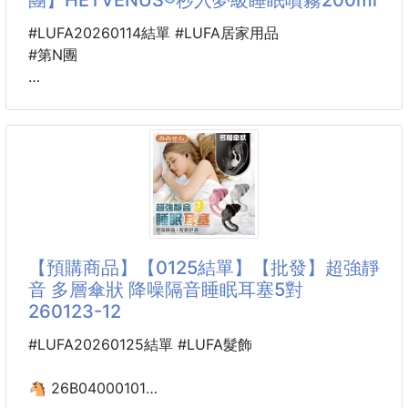
不管多悶熱的夜晚
手伸不到的地
也能給你一個不黏膩的甜夢
#LUFA20260114結單 #LUFA居家用品
#第N團
📌材質：鳥眼布+冰絲
(四面彈力針織)
🐴 26B09700101
📌顏色/款式：隨機出貨
💎HETVÉNUS®日本社群
📌尺寸：約22*9.5公分
爆款 秒入夢級睡眠噴霧
📌包裝：袋裝
200ml 260112-13
----------------------------------------------
※廠商控價…零售價不可低於$120
🌀預購商品🌀
🚧需等待時間🚧
🔥這瓶在日本被封為「睡覺界的麻藥」
【預購商品】【0125結單】【批發】超強靜
❌不接
一補貨就掃光！連香氛店員都偷偷囤私藏！
音 多層傘狀 降噪隔音睡眠耳塞5對
Threads上網友也紛紛大讚 竟然比比平常更快進入睡眠
260123-12
模式，醒來也超有精神」
#LUFA20260125結單 #LUFA髮飾
📢睡前你需要的不是酒，也不是晚安錠
你需要的是——能讓腦袋自動切飛航模式的香氣開關
🐴 26B04000101
🉐