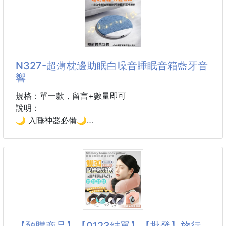
Xl腰围74臀围110裤长92
10ML(贈擴香木)💎
2Xl腰围7
團購優惠價$85/件
#用了才知道原來香味真的可以讓我睡著
N327-超薄枕邊助眠白噪音睡眠音箱藍牙音
滴兩滴就睏意襲來🌙這精油也太神了吧‼️
響
👉爆賣萬瓶的一夜秒睡香氛儀式✨ #你真的別錯過
規格：單一款，留言+數量即可
不是廉價合成精油，而是專業調香師級的植萃調香💎
說明：
獨家贈送高質感擴香木，吸香→鎖香→緩釋三步到位，
🌙 入睡神器必備🌙
香到天亮🤩
🚨注意看影片🚨
🚨注意看影片🚨
百貨專櫃售價一盒將近:$899 💸💸
✨ 超薄貼枕設計不壓耳
🎉🎉我們獨家取得品牌授權開團一盒只要:$85
✨ 內建『白噪音』，老人家都會用
✨ 藍芽功能💥播放手機音樂、小說
🚫別再用陸製來源不明的廉價精油了🚫
💖 立體音效沉浸助眠
👉打開滿滿刺鼻人
❌外面一台399\499元❌
【預購商品】【0123結單】【批發】旅行