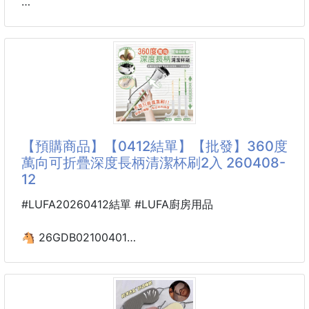
✅仰睡側睡都貼合
➖️➖️➖️產品說明➖️➖️➖️
✅自然維持頸椎生理曲線
怎麼靠都不歪、不空、不塌😌
✅一組2雙
❌終於不用再怕被子太短....❌
🧠高密度記憶棉｜回彈剛剛好
🔥雙面德絨🔥
☁️柔軟卻不塌陷
🚫不凍腳🧊🚫
☁️壓力瞬間釋放
🧦 一穿立刻聚溫
☁️久靠也不悶、不痠
🧦 超像暖氣貼身開啟
【預購商品】【0412結單】【批發】360度
🧦 保暖力翻倍不開玩笑
萬向可折疊深度長柄清潔杯刷2入 260408-
🎈人體工學細節控必收
12
☑️雙弧支撐承
🔥 雙面德絨超柔暖膚感
🔥 聚溫加厚保暖力更升級
#LUFA20260412結單 #LUFA廚房用品
🔥 睡覺穿不緊繃超舒服
🔥 彈性佳不勒腳不滑落
🐴 26GDB02100401
☘️ 360度萬向可折疊深度
🌙 冬天到了越來越冷
長柄清潔杯刷2入 260408-12
🌙 睡覺必備暖暖神器
🌙 穿上睡眠襪入睡超溫暖