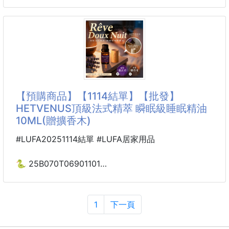
超強靜音 多層傘狀
降噪隔音睡眠耳塞5對
🧠為什麼現在越晚越睡不著？
260123-12
不是你壓力大、也不是你愛滑手機
【商品說明】-
📌是
還在忍受那些讓你崩潰的環境噪音嗎？想睡個好覺難道
這麼難？😭
【預購商品】【1114結單】【批發】
拯救淺眠星人的救星來了！這款【超強靜音多層傘狀降
HETVENUS頂級法式精萃 瞬眠級睡眠精油
噪隔音睡眠耳塞】
10ML(贈擴香木)
不僅能幫你擋掉煩人噪音，更要給你「戴了像沒戴」的
極致舒適感！
#LUFA20251114結單 #LUFA居家用品
讓每一晚都成為靜謐的修護時光。😴💤
🐍 25B070T06901101
🛡️3層隔音黑科技，噪音通通「拒絕往來」！
💎 HETVENUS®MIT 頂級
採用獨特的3層傘狀結構設計，層層過濾、步步隔音
法式精萃 瞬眠級睡眠精油
比起一般耳塞，它能更精準地阻隔中高頻噪音
10ML(贈擴香木) 251111-03
1
下一頁
不管是規律的呼
※廠商控價…零售價不可低於$85