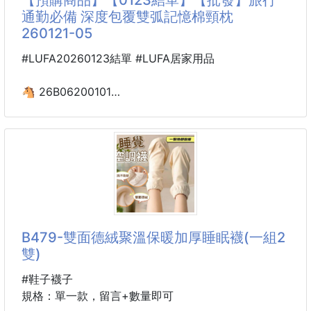
⁉️ 戴耳機睡覺壓耳朵不舒服？
通勤必備 深度包覆雙弧記憶棉頸枕
⁉️ 翻身時耳機卡線超困擾？
260121-05
⁉️ 睡前需要白噪音放鬆？
⁉️ 想聽音樂助眠卻怕吵到別人？
#LUFA20260123結單 #LUFA居家用品
🎧 超薄貼枕設計
🐴 26B06200101
🎧 放在枕頭下不壓耳
旅行通勤必備
🎧 側睡也舒適
深度包覆雙弧記憶棉頸枕
🎧 無需入耳更自在
260121-05
📣 立體環繞音效
📣 聲音清晰柔和
【商品說明】-
📣 沉浸式放鬆體驗
🌙✨一戴上就不想拿下來的那種舒服💤
📣 助眠音樂更療癒
B479-雙面德絨聚溫保暖加厚睡眠襪(一組2
💭長途搭車、飛機補眠、辦公室午睡
雙)
🔌 簡易操作設計
有它👉脖子真的有被照顧到💆‍♀️💖
🔌 連接快
#鞋子襪子
💗雙弧設計・穩穩撐住每一寸頸部
規格：單一款，留言+數量即可
✅雙弧等高曲線✨