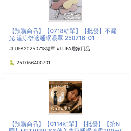
🫗有些杯子…真的洗不到底😩
💗月子媽媽保暖必備
手伸不進去刷子卡在外面，底部永遠洗不到💥
💗長輩超愛冬天送禮超實用
💗穿上睡眠襪
尤其是👇
【預購商品】【0718結單】【批發】不漏
💗不再擔心冷冰冰的地板
🥤保溫杯🫙窄口瓶🍶高筒杯
光 溫涼舒適睡眠眼罩 250716-01
怎麼刷都覺得不乾淨😮💨
✅一雙裝，顏色隨機
#LUFA20250718結單 #LUFA居家用品
🧼360°萬向可折疊長柄杯刷✨
第一次用真的會愣住😳
🐍 25T056400701
原來杯子可以這樣洗👇
不漏光 溫涼舒適睡眠眼罩
✅刷得到底✅沒死角✅一次就乾淨
250716-01
🔄360°萬向刷頭｜轉一圈就搞定
不是只能直直刷
一側涼感面料，觸膚即涼
✨刷頭可轉動
仿佛森林清風輕拂眼皮
✨貼合杯內弧度
夏日燥熱瞬間降溫
✨邊角也刷得到
另一側溫柔親膚，吸濕透氣
【預購商品】【0114結單】【批發】【第N
保持恒溫舒適
團】HETVÉNUS®秒入夢級睡眠噴霧200ml
📏可伸縮長柄｜深處也不怕