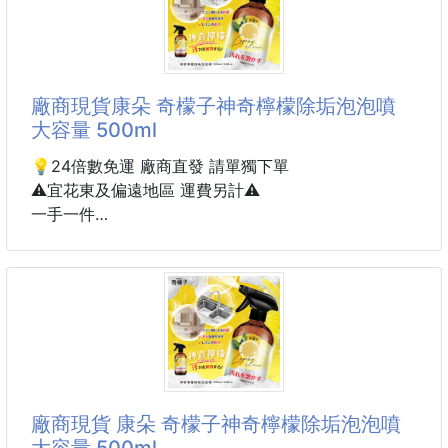
第一口：檸檬的酸直接醒腦
第二口：果茶香回甘炸開
光聽名字就知道 是爽口酸甜的蜂蜜檸檬味
第三口：直接
懶人終於可以一邊吃好吃的 一邊變漂亮
廠商現貨康朵 奇檬子神奇檸檬除垢泡泡噴
原料到製作完完全全皆韓國產，1小包就含有1300mg!
大容量 500ml
#韓國 #蜂蜜檸檬 #原蛋白粉 #食品
💡24倍數免運 廠商直發 請單獨下單
⚠️宜花東及偏遠地區 運費另計⚠️
一手一件
到貨約25-35天
奇檬子神奇檸檬除垢泡泡噴 大容量
把『汙垢吃掉』😱的神奇檸檬🍋
多年佳評如潮✅環保無毒♻️天然の尚好💚💚
✅天然來源成分👍植物力量超凡潔淨！ 🍋✨
運用🇯🇵日本技術X結合台灣製造的用心❤️
廠商現貨 康朵 奇檬子神奇檸檬除垢泡泡噴
✅成分單純✅天然清潔✅安心除垢
大容量 500ml