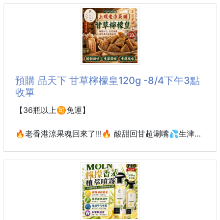
600g 250907-13
✅散發淡淡檸檬香🍋超清新超環保♻️
更棒的是❇️使用它不需要費力刷洗❇️
【商品說明】-
🉑噴一噴就能輕鬆解決頑固水
#食品級檸檬酸 #SGS認證
不管是廚房、浴室還是日常清潔，檸檬酸一出手，油垢
異味全 say goodbye～
預購 品天下 甘草檸檬皇120g -8/4下午3點
✨居家清潔神隊友，檸檬酸登場！✨
收單
你知道嗎？只要一罐【食品級｜超好用檸檬酸600g】
就能輕鬆搞定日常惱人小問題：
【36瓶以上🉑免運】
🍋 去水垢｜水壺、馬克杯亮晶晶
🍋 清異味｜冰箱、排水口清爽無味
🔥老香港涼果魂回來了!!!🔥 酸甜回甘超涮嘴💦生津潤
🍋 洗蔬果｜天然安心，替家人把關
喉一吃就停不下來🍋品天下 甘草檸檬皇120g
🍋 居家清潔｜馬桶、洗衣機都能用
🍋酸甜回甘・一吃就涮嘴😍
✔️ 大容量
飯前開胃、飯後解膩必備小點心來啦！
人氣熱賣的甘草檸檬皇
嚴選檸檬搭配甘草粉，香氣濃郁又順口✨