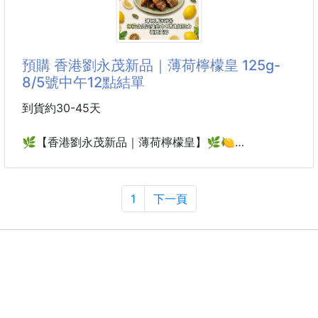
⚠️一包有🔟片，共2️⃣包
🔥居家清潔必備款🔥
預購 香港劉永茂新品｜薄荷檸檬皇 125g-
8/5號中午12點結單
家裡的洗手台、水龍頭總是覺得擦不乾淨嗎❓
讓這款添加檸檬酸的去水垢百潔擦來幫助你吧💪
到貨約30-45天
🌟百潔擦中添加檸檬酸因子 不含化學活性劑
🌿【香港劉永茂新品｜薄荷檸檬皇】🌿🍋
輕輕一擦就能煥然一新 安全去除污垢不怕殘留‼️
不管是水槽、水龍頭、玻璃都能輕鬆清潔哦👍
香港人氣新品登場！ 酸甜檸檬結合清新薄荷，入口先
感受檸檬的甘醇果香，隨後散發沁涼薄荷香氣，酸、
1
下一頁
💥有效分解頑固水垢、污垢 恢復表面的潔淨光澤！
甜、涼三重層次一次滿足，越吃越涮嘴！
🌟柔韌柔軟的高密度海綿材質 強效去除頑固污漬
✨嚴選檸檬製作，酸甜回甘，果香濃郁
去污力佳不易掉屑 遇水後就會釋放檸檬酸
沾濕就能用 無需添加清潔劑 減少使用化學清潔劑更安
🌿 添加薄荷，帶來清新涼感，口氣更清爽
心💯
🍋檸檬與薄荷完美搭配，酸甜不膩、清新爽口