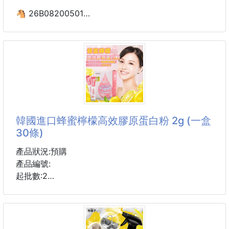
🐴 26B08200501
🍋正宗港式🇭🇰爆打檸檬
鴨屎香20入 260516-29
#正宗港式爆打檸檬茶
#單叢茶底_香到像花＋果蜜
#檸檬為輔_清爽到爆擊味蕾
一聽到名字馬上退步三舍
韓國進口蜂蜜檸檬高效膠原蛋白粉 2g (一盒
但內行人都知道
30條)
㊙️鴨屎香其實是鳳凰單叢烏龍茶，非但沒有鴨屎味，
反而因香氣極致迷人被譽為茶中香水❣️又稱銀花香
產品狀況:預購
因為種植農民怕被偷採摘，故用醜名來保護它
產品編號:
起批數:2
🌿茶湯橙黃明亮，香氣高亢，回甘迅速且極耐沖泡
一口馬上讓人淪陷
🔥🔥🔥 膠原蛋白粉真的是乖乖吃就有感! 🔥🔥🔥
光用聞就知道它的香🔥
《 就是懶癌大爆發 可以不動手就不動手 》
《 既然懶得保養 懶得化妝 》