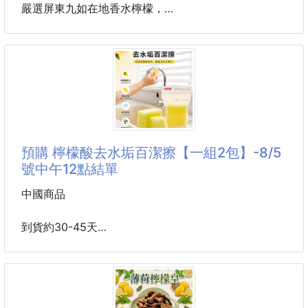
✔ 香茅植萃氣息自然柔和
嚴選屏東九如在地香水檸檬，
✔ 隨時補充空間清香氛圍
經過糖漬工法與低溫乾燥製作，
完整保留檸檬天然果香與迷人清甜，
💨 細緻噴霧設計
酸甜比例剛剛好，一吃就停不下來！
均勻噴灑，使用方便，居家、辦公或外出皆適合，為日
常增添一份清新質感。
✨ 果香濃郁，清甜不嗆酸
✨ 低溫乾燥，保留自然風味
✨ 每片都是真材實料，看得到果肉果皮
📌 商品資訊
✨ 獨立包裝，隨手享受無負擔
預購 檸檬酸去水垢百潔擦【一組2包】-8/5
📏 規格：500ml／瓶
號中午12點結單
🌍 產地：日本
不只可以直接吃，
還能泡熱茶、冷泡水、搭配氣泡飲，
中國商品
🍋 MOLN 檸檬香茅植萃噴霧
甚至加入甜點、優格，讓每一口都多一點清新滋味。
一噴清
到貨約30-45天
下午嘴饞時來一片，
酸甜回甘的香氣在嘴裡慢慢散開，
檸檬酸去水垢百潔擦 一組2包
真的會讓人忍不住一片接一片🤍🍋
💲團購價$95
#美食