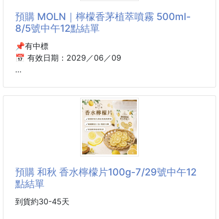
預購 MOLN｜檸檬香茅植萃噴霧 500ml-
入口先是檸檬的清香酸甜
8/5號中午12點結單
接著慢慢回甘，越吃越想吃😋
📌有中標
沒有惱人的苦澀感
📅 有效日期：2029／06／09
酸、甜、香比例剛剛好！
到貨約30-45天
追劇、辦公、下午茶、飯後來一片
都超適合～💛
🍋🌿 MOLN｜檸檬香茅植萃噴霧 🌿🍋
小小一罐方便攜帶
✨ 清新植萃香氣・打造自然舒適空間 ✨
放包包、辦公室、車上都很實用👍
嚴選日本製造，結合檸檬清新香氣與香茅植萃調性，輕
尤其吃完大餐、火鍋、油膩料理後
輕一噴，散發自然明亮的香氛氣息，讓生活空間充滿清
預購 和秋 香水檸檬片100g-7/29號中午12
來一片真的清爽又解膩！
爽舒適感。
點結單
天然食材製作
🍃 天然系香氛感受
到貨約30-45天
✔ 檸檬香氣清新怡人