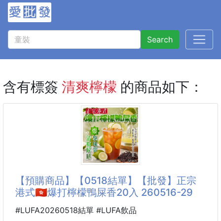
Search
含有標簽
清爽檸檬
的商品如下：
【預購商品】【0518結單】【批發】正宗
港式🇭🇰爆打檸檬鴨屎香20入 260516-29
#LUFA20260518結單 #LUFA飲品