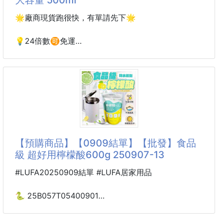
帶來一款真正食品等級的潔淨產品‼️‼️
趁著大掃除檔期+1 🤩
🌟廠商現貨跑很快，有單請先下🌟
只要$110😱
讓清潔變得輕鬆✨✨又好安心
💡24倍數🉑️免運
⚠️宜花東及偏遠地區 運費另計⚠️
✅鹽選天然植物萃取 泡泡豐富細膩
✅散發淡淡檸檬香🍋超清新超環保♻️
奇檬子神奇檸檬除垢泡泡噴 大容量
更棒的是❇️使用它不需要費力刷洗❇️
把『汙垢吃掉』😱的神奇檸檬🍋
🉑噴一噴就能
多年佳評如潮✅環保無毒♻️天然の尚好💚💚
✅天然來源成分👍植物力量超凡潔淨！ 🍋✨
運用🇯🇵日本技術X結合台灣製造的用心❤️
【預購商品】【0909結單】【批發】食品
✅成分單純✅天然清潔✅安心除垢
級 超好用檸檬酸600g 250907-13
帶來一款真正食品等級的潔淨產品‼️‼️
趁著大掃除檔期+1 🤩
#LUFA20250909結單 #LUFA居家用品
只要$110😱
讓清潔變得輕鬆✨✨又好安心
🐍 25B057T05400901
食品級 超好用檸檬酸
✅鹽選天然植物萃取 泡泡豐富細膩