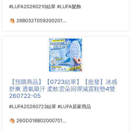
⚠️由於光線角度拍攝問題，顏色因螢幕顯示不同，可能
#LUFA20260210結單 #LUFA髮飾
略有色差，實
🐴 26B032T059200201
氣質盤髮質感大蝴蝶結髮夾
2入 260208-08
【商品說明】-
時尚實用髮夾
完美地固定髮型
造型更氣質美麗
【預購商品】【0723結單】【批發】冰感
舒爽 透氣吸汗 柔軟雲朵回彈減震鞋墊4雙
顯臉小😍蓬鬆感😍夾得緊
260722-05
方便的使用方式輕輕一夾
讓整體造型看起來精緻又不費力
#LUFA20260723結單 #LUFA居家用品
多樣顏色
🐴 26GD018B02000701
都能展現不同的風格
冰感舒爽 透氣吸汗