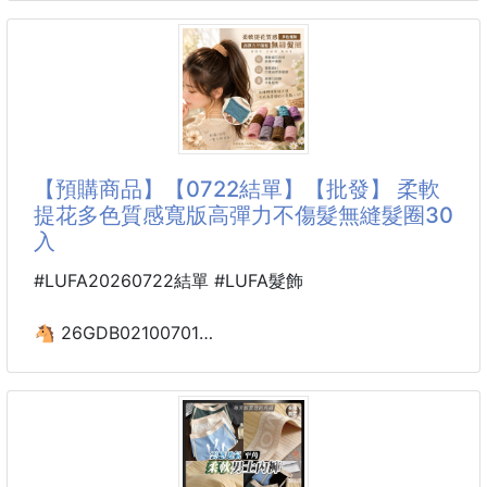
輕鬆搭配服裝妝容
柔軟雲朵回彈減震鞋墊4雙
260722-05
避免頭髮散落
同時又不會讓你感到壓迫或不適
【商品說明】-
可以搭配日常穿搭
🩵冰感舒爽透氣吸汗柔軟雲朵回彈減震鞋墊🩵
讓你在每個瞬間都散發出自信與魅力
👣一踩就愛上！讓雙腳享受雲朵般的舒適感☁️
【預購商品】【0722結單】【批發】 柔軟
大蝴蝶結優雅的設計
不管是上班久站、外出逛街、跑步運動
提花多色質感寬版高彈力不傷髮無縫髮圈30
簡約又有浪漫感
還是日常通勤，一雙舒適的鞋墊就是雙腳最貼心的守護
入
讓你的造型更加出眾
者！
#LUFA20260722結單 #LUFA髮飾
📌材質：布+ABS
✨冰感舒爽透氣吸汗柔軟雲朵回彈減震鞋墊
📌款
打造全天候舒適腳感，讓每一步都像踩在雲朵上一樣輕
🐴 26GDB02100701
盈自在💙
柔軟提花多色質感寬版
高彈力不傷髮無縫髮圈30入
🌬️冰感涼爽｜夏天穿鞋不悶熱
260720-14
【商品說明】-