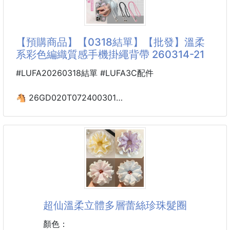
【預購商品】【0318結單】【批發】溫柔
系彩色編織質感手機掛繩背帶 260314-21
#LUFA20260318結單 #LUFA3C配件
🐴 26GD020T072400301
☘️溫柔系彩色編織質感手機
掛繩背帶 260314-21
📱✨把手機掛在身上，不怕弄丟更安心
溫柔系彩色編織質感手機掛繩背帶
🌿解放雙手．隨走隨拿
拿手機不再手忙腳亂
超仙溫柔立體多層蕾絲珍珠髮圈
出門買咖啡、帶小孩、搭捷運、逛夜市
解放雙手，手機隨拿隨拍
顏色：