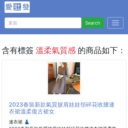
Search
含有標簽
溫柔氣質感
的商品如下：
2023春裝新款氣質披肩娃娃領碎花收腰連
衣裙溫柔復古裙女
連衣裙 👗