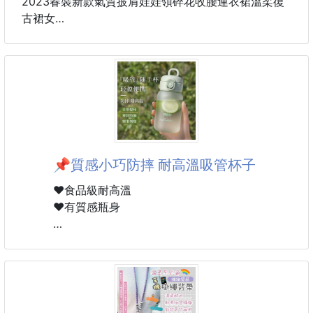
2023春裝新款氣質披肩娃娃領碎花收腰連衣裙溫柔復
古裙女
顏色：黑色、咖啡色
尺碼：S、M、L、XL、2XL
📌質感小巧防摔 耐高溫吸管杯子
❤️食品級耐高溫
❤️有質感瓶身
▪️容量：420ml
▪️材質：PP、PC硅橡膠
▪️顏色：透明白、透明黑、透明粉、透明綠