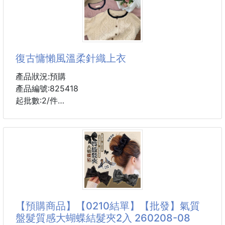
其實套上一件就能漂亮出門～
早上多睡10分鐘💤，也不怕穿得太隨便😆
🥰V領剪裁悄悄修飾臉型
腰間抽繩自然修飾身形
復古慵懶風溫柔針織上衣
輕輕一綁，視覺比例更俐落✨
產品狀況:預購
下半身也不用想太久🤔
產品編號:825418
隨手搭件寬褲就很有氣質～
起批數:2/件
一件搞定穿搭煩惱🆗
品質好穿著也舒服，上身效果顯氣質，性價高，看著如
今天的氣質不用太努力就有啦🌿
高檔次的服飾一樣，可穿搭褲子裙子都適宜，值得購
買！樣式很都市麗人，面料非常柔，設計非常高級，多
【顏色】黑色、紫粉、藍色
久都不會過時
【尺寸】XL、2XL
顏色:粉色/米白色
【材質】滌綸
尺寸:S/M/L/XL
【產地】中國
材質:聚酯纖維（滌綸）
【預購商品】【0210結單】【批發】氣質
盤髮質感大蝴蝶結髮夾2入 260208-08
📌注意事項📌