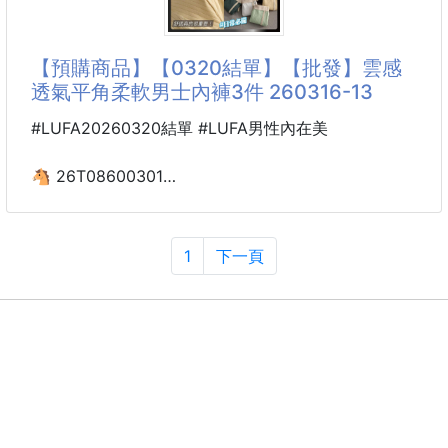
👱‍♀️一綁就有澎鬆高馬尾✨
【柔軟提花多色質感寬版高彈力不傷髮無縫髮圈】
【預購商品】【0320結單】【批發】雲感
每天出門最怕頭髮綁不緊、髮圈一下就鬆掉
透氣平角柔軟男士內褲3件 260316-13
或是拆下來時拉扯頭髮、留下明顯髮痕嗎？🥺
#LUFA20260320結單 #LUFA男性內在美
這款柔軟提花寬版無縫髮圈，兼具高彈力、舒適度與高
顏值
🐴 26T08600301
不管是高馬尾、公主頭、低馬尾還是丸子頭，都能輕鬆
雲感透氣平角柔軟男士
駕馭💕
內褲3件 260316-13
1
下一頁
🌸高彈力回彈，不易鬆垮
採用高品質彈力內芯，拉伸力佳、回彈快速
每天都要穿的內褲，舒適真的很重要！
長時間使用依然維持彈性
採用柔軟親膚面料，輕盈透氣不悶熱，讓整天都保持清
爽自在
高彈柔軟面料
貼合身形不緊勒，活動更自在