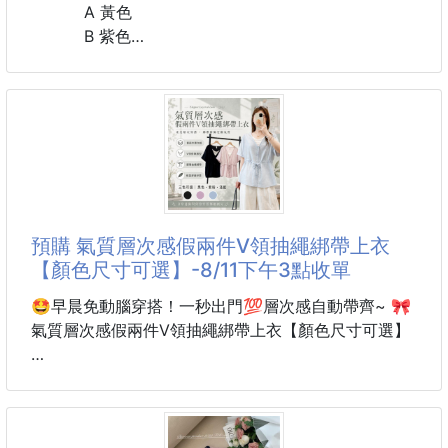
不用再翻包包找半天
A 黃色
B 紫色
🌿柔軟耐用編織
C 粉色
觸感柔軟不刺癢，同時具備耐用結構設計
D 藍色
不易鬆散變形，長時間使用依然穩固有型
規格：一組2入 （顏色可挑）
🌿金屬扣環+手機殼固定墊片
穩固耐用，牢牢扣住手機殼
不易鬆脫，安心隨行
#配件 #髮飾 #髮圈
#蕾絲 #珍珠
預購 氣質層次感假兩件V領抽繩綁帶上衣
🌿肩背、斜背兩用
【顏色尺寸可選】-8/11下午3點收單
肩背、
🤩早晨免動腦穿搭！一秒出門💯層次感自動帶齊~ 🎀
氣質層次感假兩件V領抽繩綁帶上衣【顏色尺寸可選】
#一件穿出兩件的層次感
看起來像精心疊穿兩件💖