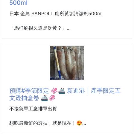
500ml
搭配Q
是真的！只要用這款—幹細胞護髮
吹頭髮同時就能 深層熱修護🔥
日本 金鳥 SANPOLL 廁所黃垢清潔劑500ml
🌸 爆紅話題成分
⭐️酸熱護髮配方
「馬桶刷很久還是泛黃？」
→ 日本妹子集體瘋狂
「邊邊角角的尿垢、水垢，怎麼刷都卡在那？」
⭐️Silk Protein 蠶絲蛋白
廁所看起來乾不乾淨，馬桶真的一眼就知道！
→ 髮絲閃耀光澤
⭐️角蛋白
來自日本百年品牌 金鳥 KINCHO 的 SANPOLL 馬桶清
→ 柔順光滑 填補毛鱗片空洞
潔劑，
⭐️人蔘根
專為馬桶黃垢、尿垢、頑固髒污設計，
→ 髮絲蓬鬆柔軟，增強視覺髮量
酸性配方深入分解卡在馬桶內壁、邊緣縫隙的髒污，
⭐️蘋果幹細胞
讓清潔不再刷到懷疑人生！
預購#季節限定 🦑🚢 新進港｜產季限定五
→ 滲透毛鱗片，撫平毛燥
文透抽盒卷 🚢🦑
❤️髮質最新奇蹟
彎嘴設計可以深入馬桶邊緣，
💇‍♀️ 燙
平常刷不到、噴不到的地方，也能更精準清潔。
不接急單工廠排單出貨
清潔、除菌、去垢一次完成，讓廁所恢復清爽乾淨感
✨
想吃最新鮮的透抽，就是現在！😍
來自自家漁船現撈，新鮮直送，產季限定，錯過真的要