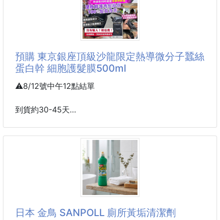
600g超大份量，甜蜜一次滿足！🍑
招牌香蘋黃金泡菜
黃金玉米筍
台灣水果聖地——拉拉山，嚴選當季新鮮水蜜桃，
榨取原汁製成果凍，果香自然濃郁，清爽不膩！💧✨
原價大罐500g $280/小罐300g $220
清爽又多汁！💧✨
預購 東京銀座頂級沙龍限定熱導微分子蠶絲
建議售價 大罐500g $250/小罐300g $200
蛋白幹 細胞護髮膜500ml
（黃金玉米筍 大
🌈確確實實添加水蜜桃果汁的果凍😋
口感Q彈、清新爽口，夏日放冰箱真的解膩又消暑🧊
⚠️8/12號中午12點結單
🍃
一口接一口，甜蜜感爆棚，分享也超方便！👨‍👩‍👧‍👦💕
到貨約30-45天
價格調降
🎯旅客必搶手款😍拉拉山限定水蜜桃果凍銷售第一名
🏅
有效期限:2029.03.20
💎東京銀座頂級沙龍限定熱導微分子蠶絲蛋白幹細胞
❌觀光景點市價：$210/包❌
護髮膜500ml
🩷每包約21~22顆🩷
沒有騙人！相信我！
日本 金鳥 SANPOLL 廁所黃垢清潔劑
🥭選用拉拉山當季現採水蜜桃，新鮮榨取果汁
這個價格，買回家做夢都會笑💕