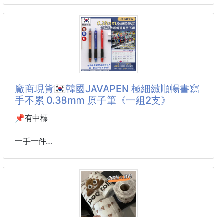
👍🏻懶人更需要
57.2*45.5*7.8cm（手工測量存在1-2cm誤差，具體以
✨清潔同時，表面還產生保護膜✨
實物為準）
✨活氧清潔，去異味、淨化空氣
材質：PP
➡️迅速起泡，立馬見效✨💯
包裝：單獨盒裝
➡️輕鬆除臭、去污
配件：立柱*1
顏色：圖片色
🚽清新不刺鼻🌸
廠商現貨🇰🇷韓國JAVAPEN 極細緻順暢書寫
🚽保持廁所乾淨，無尿垢
創新全可拆設計（立柱/網格/圍欄/尿槽），清潔無死
手不累 0.38mm 原子筆《一組2支》
🚽抑菌殺菌，保持衛生
角。
🚽清空管道，也防止管道惡臭反味道
網格加高，尿液速滲不粘腳，底部大容量儲尿槽減少傾
📌有中標
倒頻率。
PP材質耐用易洗，大小雙尺寸可選，適配各種體型種
一手一件
類寵物，搭配防濺圍欄，居家養寵更省心
到貨約35-45天
✍️🇰🇷韓國JAVAPEN 極細緻順暢書寫手不累 0.38mm
原子筆
你是不是也在找一支