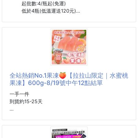
起批數:4/瓶起(免運)
低於4瓶(低溫運送120元)
新鮮現作‼️
不含防腐劑及任何化學添加物‼️
老宅苑品質管理要求🙋‍♀️🙋🙋‍♂️
👍對食品的菌種檢驗 更是嚴謹
👍食品責任險3000萬作保障
👍升級3.0的老宅苑只會是更好
用蜂蜜做的 泡菜~~
全站熱銷No.1果凍🍑【拉拉山限定｜水蜜桃
爽脆度大進擊
果凍】600g-8/19號中午12點結單
富士蘋果打底
風味更優質
一手一件
到貨約15-25天
六種口味
黃金海帶絲
拉拉山限定水蜜桃果凍
黃金雙菇(杏鮑菇/金針菇)
韓式泡菜
🏆全站熱銷No.1果凍🍑【拉拉山限定｜水蜜桃果凍】
柚香蘿蔔