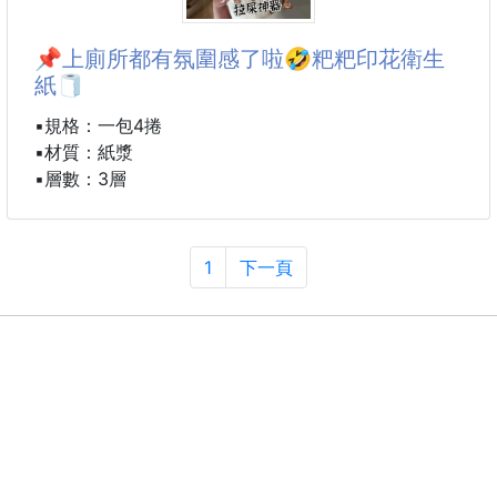
👉 寫起來順、線條細、寫久手不痠的原子筆？
那這支真的要收起來😆
📌上廁所都有氛圍感了啦🤣粑粑印花衛生
紙🧻
來自 韓國文具店回購率 NO.1 的人氣品牌 — JAVAPEN
在韓國學生、上班族之間超常見，就是那種
▪️規格：一包4捲
「用過就默默一直補貨」的日常愛筆✍️
▪️材質：紙漿
▪️層數：3層
✨ 0.38mm 極細緻筆感
寫小字、做筆記、畫重點都很清楚
線條乾淨不糊字，看了就是舒服📘
1
下一頁
✨ 低黏度油性墨水，書寫超滑順
筆尖在紙上跑起來很順，不用出力壓
長時間寫字，手比較不容易痠💙
不管是上課抄