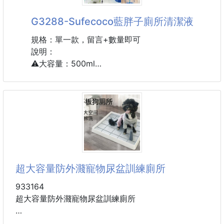
大號5.4
中號3.24
G3288-Sufecoco藍胖子廁所清潔液
小號1.9
⚠️ 自家漁船產季限定，數量有限，售完就要
規格：單一款，留言+數量即可
說明：
⚠️大容量：500ml
🚨注意看影片🚨
✔️去污✔️99%細菌✔️不刺鼻✔️不腐蝕
🎉馬桶污垢、尿垢、臭味的剋星🎉
💥尖嘴設計💥
🧽除臭率99%
🧽強力去垢
🧽除垢留香
超大容量防外濺寵物尿盆訓練廁所
✔️臉盆✔️地板✔️磁磚
🌸溫和配方、不腐蝕磁磚
933164
超大容量防外濺寵物尿盆訓練廁所
🎉家庭必備🎉極推～
🎉婆婆媽媽們！一定要➕️
尺寸：小號38.3*30.9*6.1cm，大號