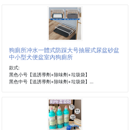
✅ 強效酸性配方
再等一年！
針對馬桶常見的黃垢、尿垢、水垢等頑固髒污，幫助分
解附著污垢，清潔更省力。
職人新鮮處理、急速冷凍鎖住鮮甜，每一尾都肉質Q
彈、厚實飽滿，越嚼越香、越吃越甜，讓你在家也能輕
鬆享受海港現撈的美味。💙
✨ 簡單料理就超好吃
狗廁所冲水一體式防踩大号抽屉式尿盆砂盆
✅ 川燙鮮甜Q彈
中小型犬便盆室內狗廁所
✅ 乾煎香氣十足
✅ 三杯超級下飯
款式:
✅ 清炒鮮嫩爽口
黑色小号【送誘導劑+除味劑+垃圾袋】
✅ 火鍋、燒烤都超搭
黑色中号【送誘導劑+除味劑+垃圾袋】
黑色大号【送誘導劑+除味劑+垃圾袋】
不用繁複調味，只要稍微退冰，就能品嚐最天然的海
白色小号【送誘導劑+除味劑+垃圾袋】
味，每一口都是滿滿鮮甜！😋
白色中号【送誘導劑+除味劑+垃圾袋】
白色大号【送誘導劑+除味劑+垃圾袋】
📍產地：台灣
📍重量：300公克±5%（3-5隻）
重量:
📍保存方式：冷凍保存一年