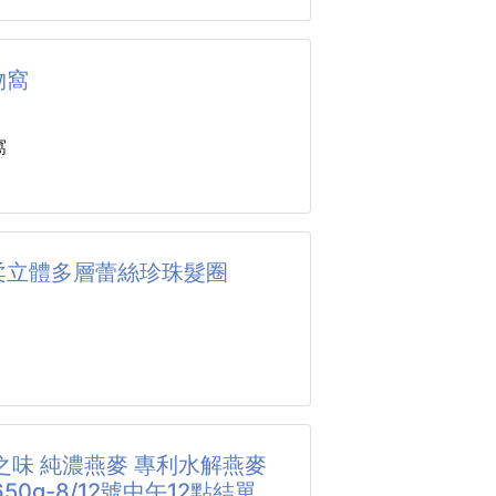
 網美爆款
第一次知道要推出#奇亞籽覆盆子燕麥
果燕麥飲100g
02
物窩
個反應其實不是期待，而是懷疑🤔
隊友讓你拒絕罪惡感!!!
的奇亞籽莓果飲真的已經太好喝了很
纖穀物莓果燕麥飲」讓你飽足又輕盈
窩
一次買五六包在囤🛒
人直接說，家裡早餐已經離不開它了
網美一起喝出健康好體態！
類
53*45*25（15斤左右）
100g±4.5%
招財，灰兔子，咖招財，頑皮兔
柔立體多層蕾絲珍珠髮圈
限：一年(未開封)
方式：本產品含有
絨毛材質，為寵物提供深度睡眠的舒
成分，請置於
處，並避免陽光
一種“飽滿舒適享受慵懶時光”的溫
濕；開封後請
氛圍，適合室內搭配。
完畢或置於冰箱
計，外部為深藍色帶猫咪圖案的布
，以確保最佳
裝潢有白色蕾絲邊。
之味 純濃燕麥 專利水解燕麥
，觸感柔軟，注重保暖。
2入 （顏色可挑）
50g-8/12號中午12點結單