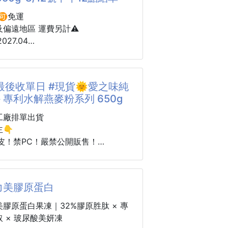
🉑免運
髮飾 #髮圈
及偏遠地區 運費另計⚠️
珍珠
27.04
味純濃燕麥－專利水解燕麥粉系列
7最後收單日 #現貨🌞愛之味純
專利水解燕麥粉系列 650g
出清限定價｜錯過不一定再有！
工廠排單出貨
、不是瑕疵品！
👇
即將換新包裝，原包裝限量出清，才
皮！禁PC！嚴禁公開販售！
甜價格！
僅授權《封閉社團》銷售，任何公開
9元
為侵權。商家發現一律直接斷貨，並
清價只要 349元／罐
法律責任！
力美膠原蛋白
省150元！
膠原蛋白果凍｜32%膠原胜肽 × 專
列使用專利水解燕麥粉，採獨家酵素水
出清限定價｜錯過不一定再有！
 × 玻尿酸美妍凍
保留燕麥膳食纖維β-聚葡萄糖；粉質