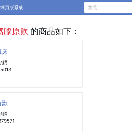
網頁版系統
窩膠原飲
的商品如下：
軍床
預購
5013
：
8*13cm
角獸
5*13cm
cm
預購
kg內小
79571