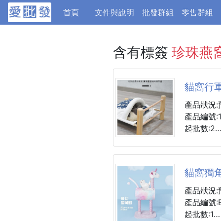
(current)
首頁
文件與說明
批發群組
零售群組
含有標簽
珍珠燕
貓窩行
產品狀況:
產品編號:1
起批數:2
產品尺寸
外框 53*4
貓窩獨
內框 50*4
靠背 26 
產品狀況:
帆布離地面 10cm 重約700g 適用於17
產品編號:B
型貓和犬
起批數:1