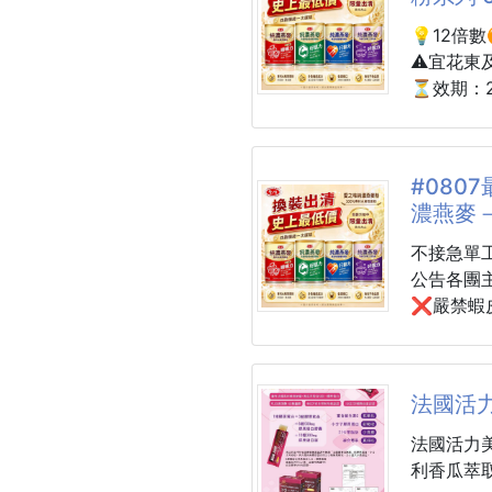
💡12倍數
#配件 #
⚠️宜花東
#蕾絲 #
⏳效期：20
🌞愛之
650g
#080
濃燕麥－
🔥換裝
不接急單
不是短效
公告各團主
只因商品
❌嚴禁蝦
有這次超
商家圖文
💥原價49
販售皆視
💥換裝出
追究相關
法國活
👉一罐現
法國活力美
👍全系
🔥換裝
利香瓜萃取
解技術，