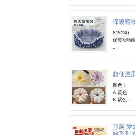
風靡歐美
老實說，
高纖穀物莓
飲的時候
260623-
保暖寵
我的第一
體態管理神
815130
因為原本
這杯「高
保暖寵物
多人都是
🍓
甚至還有
跟著歐美
材質：布
尺寸：小號
📌重量：約
顏色：藍
超仙溫
📌保存期
📌保存
內部為飽
顏色：
天然穀物
適體驗。
A 黃色
陰涼乾燥
體營造出
B 紫色
直射與潮
馨、放鬆
C 粉色
盡快食用
橢圓形設
D 藍色
冷藏保存
料，同樣
風味與避
預購 愛
絨面材質
規格：一組
粉系列 6