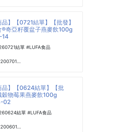
5*150cm
/蓬鬆透氣/柔軟回彈
色,充滿童話色彩
品】【0721結單】【批發】
北極絨+法蘭絨/防潮防滑底
浪漫的氣息
®奇亞籽覆盆子燕麥飲100g
的弧面
-14
行軍床
和洞口經過長毛絨包邊,
玩耍安全
0260721結單 #LUFA食品
劍麻
9芯劍麻
8200701
傷抓;使用壽命長。
®奇亞籽覆盆子
 260719-14
度板
品】【0624結單】【批
均經過SGS國際檢測
…零售價不可低於$99
穀物莓果燕麥飲100g
質呵護貓咪健康。
-02
破十萬包的傳奇‼️日禾糧食莓果飲全新
寵物用品
場🔥
0260624結單 #LUFA食品
來就是日禾糧食奇亞籽莓果飲的老
8200601
看到這篇一定會跟我一樣興奮💘