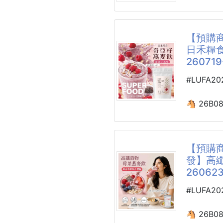
產品特點
尺寸:50*3
PP棉填充
夢幻漸變
【預購商
柔軟絨面/
輕鬆營造
日禾糧食
細滑柔軟
260719
#貓窩 #
隧道內部
呵護貓咪
#LUFA2
優質天然
嚴選6毫米
🐴 26B0
耐抓且不
日禾糧食
燕麥飲100g
E1級高密
【預購商
所有板材
※廠商控價
發】高纖
0甲醛,品
260623
上市狂銷
#貓窩 #
口味暴動登
#LUFA2
如果你本
🐴 26B0
粉，那你