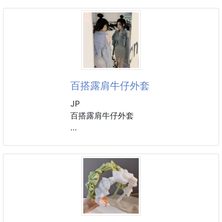
這時候你就需要它了
很精美的小披肩
輕薄，簡單，時尚，而且非常百搭
不管是T、背心、連衣裙、吊帶都能配得上,讓你的春天
更美!
溫馨提示：新衣服新東西難免都會有一點點新的味道，
百搭露肩牛仔外套
沒關係，親們只要用白醋或洗衣液浸泡一下，沖淨晾乾
後即可使衣衣變的柔軟、清香
JP
清洗方式：需要手洗，不能機洗。晾乾就可以直接披戴
百搭露肩牛仔外套
短版設計讓比例超好😘
穿什麼都好看百搭
尺碼：S-2XL