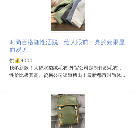
进口降落伞布料➕毛绒材质
正面三角搪瓷徽标➕金色金属配件
抽绳内袋搭配外部拉链口袋
附带小零钱包
更是满足收纳精致需求
size：25*20.5*11.5cm。
时尚百搭随性洒脱，给人眼前一亮的效果显
而易见
供💰9000
秋冬新款！大鹅水貂绒毛衣 外贸公司定制针织毛衣，
性价比极其高。贸易公司渠道稀出！最新都市时尚休闲
系列 时尚百搭随性洒脱，给人眼前一亮的效果显而易
见，这种高奢单品非常稀缺，喜欢的千万不要错过！面
料表面立体绗缝纹理 满身时尚的凹凸感方格造型给人
相当亮眼吸睛的视觉冲击力，柔软细腻的触感更能给你
带来极致亲肤的穿着体验
颜色：黑色 灰色 咖啡色 卡其色
尺码：M-3XL