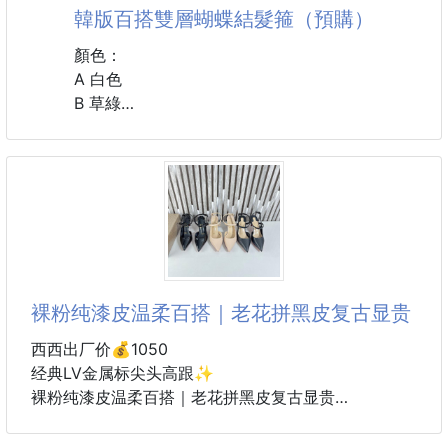
韓版百搭雙層蝴蝶結髮箍（預購）
顏色：
A 白色
B 草綠
C 豆沙粉
D 天藍
#配件 #髮飾 #髮箍
#韓版
裸粉纯漆皮温柔百搭｜老花拼黑皮复古显贵
西西出厂价💰1050
经典LV金属标尖头高跟✨
裸粉纯漆皮温柔百搭｜老花拼黑皮复古显贵
细跟显瘦显腿长，上脚自带精致气场，职场日常一双搞
定👍