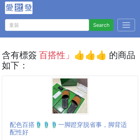
Search
含有標簽
百搭性」👍👍👍
的商品
如下：
配色百搭🩴🩴🩴一脚蹬穿脱省事，脚背适
配性好