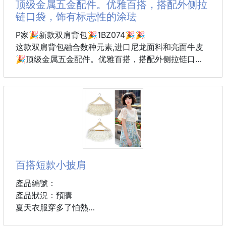
顶级金属五金配件。优雅百搭，搭配外侧拉
链口袋，饰有标志性的涂珐
P家🎉新款双肩背包🎉1BZ074🎉🎉
这款双肩背包融合数种元素,进口尼龙面料和亮面牛皮
🎉顶级金属五金配件。优雅百搭，搭配外侧拉链口
袋，饰有标志性的涂珐琅三角形金属徽标。又是一款永
久不过时双肩背包。美女们。赶紧入手吧🎉🎉
长20.5x高25x底11.5cm
百搭短款小披肩
產品編號：
產品狀況：預購
夏天衣服穿多了怕熱
穿少了又怕冷怕不小心走光,怎麼辦呢？