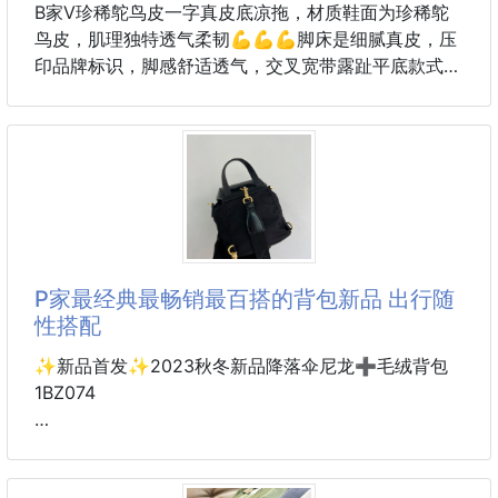
B家V珍稀鸵鸟皮一字真皮底凉拖，材质鞋面为珍稀鸵
鸟皮，肌理独特透气柔韧💪💪💪脚床是细腻真皮，压
印品牌标识，脚感舒适透气，交叉宽带露趾平底款式，
配色百搭🩴🩴🩴一脚蹬穿脱省事，脚背适配性好，原
配品牌高端绿礼盒、防尘袋与配套卡纸，适配日常出
行、度假穿搭
Size:39-44(38.45.46定制）
3000
P家最经典最畅销最百搭的背包新品 出行随
性搭配
✨新品首发✨2023秋冬新品降落伞尼龙➕毛绒背包
1BZ074
P家最经典最畅销最百搭的背包新品
出行随性搭配