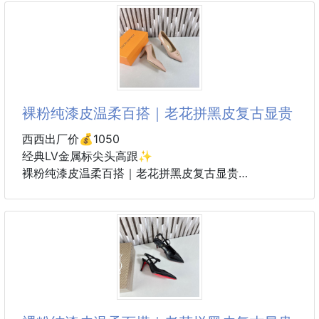
码数:34-42
跟高:8cm
裸粉纯漆皮温柔百搭｜老花拼黑皮复古显贵
西西出厂价💰1050
经典LV金属标尖头高跟✨
裸粉纯漆皮温柔百搭｜老花拼黑皮复古显贵
细跟显瘦显腿长，上脚自带精致气场，职场日常一双搞
定👍
码数:34-42
跟高:8cm