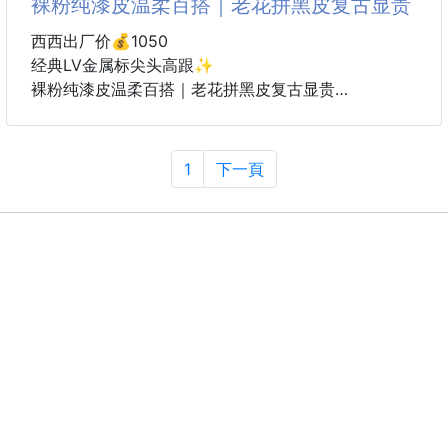
裸粉纯漆皮温柔百搭｜老花拼黑皮复古显贵
西西出厂价💰1050
经典LV金属标尖头高跟✨
裸粉纯漆皮温柔百搭｜老花拼黑皮复古显贵
细跟显瘦显腿长，上脚自带精致气场，职场日常一双搞
定👍
码数:34-42
1
下一頁
跟高:8cm