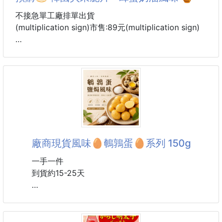
93%81%E9%A4%A8%E7%94%9F%E6%B4%BB%E5
%B8%82%E9%9B%86/product/p61134392
不接急單工廠排單出貨
-------------------------------------------------
(multiplication sign)市售:89元(multiplication sign)
★韓國超人氣的低卡辦公室零食！
一口咬下，酥脆到停不下來~
★脆度滿分、金黃酥脆、層次豐富
完美保留貝果本身的麥香與烘焙脆度。
★輕盈低卡、非油炸、低溫烘烤製作，熱量比一般洋芋
片更低、少負擔。
廠商現貨風味🥚鵪鶉蛋🥚系列 150g
★香甜蜂蜜 × 濃郁奶油
一手一件
經典黃金比例完美融合交織，呈現甜鹹適中的美妙滋味
到貨約15-25天
~
風味🥚鵪鶉蛋🥚系列 150g
★入口先是淡淡蜂蜜香甜，接著散發濃郁奶油與麥香
市售價：150元
甜而不膩、鹹香順口，層層堆疊的美味讓人越吃越上癮