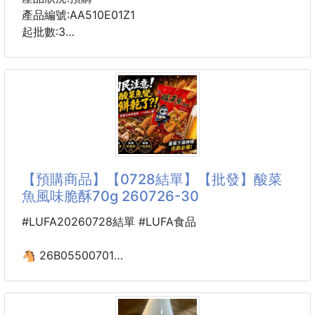
✨讚不絕口的天然原味
產品編號:AA510E01Z1
起批數:3
💥純手工製作，工序繁雜，要吃還不一定有
👍帶點微辣👍味道不死鹹👍香味撲鼻
一箱24入
👍買過都讚不絕口👍回購率百分百
箱出免運
💲💲#古法手傳承價 : 7 9 元/包
請勿低於賣價 違者不出貨！
相信大家對於胡椒鹽都不陌生吧
團購價：170
但來自於先人幾千年中華傳承古早味手法
➽開團性質：長期團商品
#整粒新鮮蒜頭製作，相信大家有沒有試過呢🤭
【預購商品】【0728結單】【批發】酸菜
香氣風味獨特㊙才是真正的 嘿！手作黑金糖
魚風味脆酥70g 260726-30
🉐#手炒蒜味胡椒鹽
#嚴選飽滿上等蒜
一試成主顧！口味就是不一樣！回購率１００％😍
#LUFA20260728結單 #LUFA食品
真心想讓你嘗嘗頂級黑糖的味道👍
🐴 26B05500701
🏆️辦公室瘋搶人氣零食
來自日本的師傅一代代傳承下來古法製作，嚴格要求品
限時大特價
質、慢工細活熬製、不省略任何繁瑣工序
📣酸菜魚風味脆酥70g 260726-30