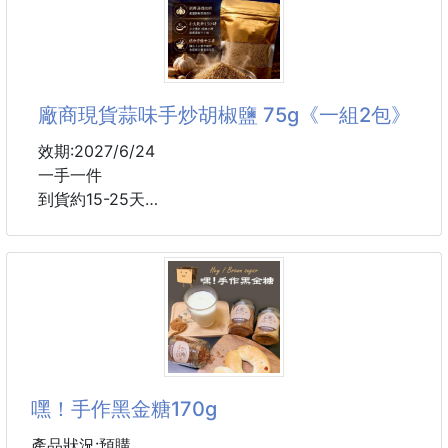
常溫可放一個月
產地：臺灣
開封後需冷藏保存60天
保存：-18°c冷凍18個月
公開平台請勿低於170元!!!
口味:奶酥/黑糖/椒麻/伯爵奶酥
廠商現貨蒜味手炒胡椒鹽 75g《一組2包》
----------------
25組倍數免運 未滿補運220元
手作黃金奶酥=銷魂的好滋味240g
效期:2027/6/24
🚚配送船運.偏
團購價：170元
一手一件
到貨約15-25天
嘿！～又出了新的手作系列拉～這次推出的是超多人愛
的奶酥唷🍞
🔥🔥#胡椒鹽的愛X仕🔥🔥
我們的配方㊙吃起來香酥不油，甜度低不膩口，鹹甜
🏆懿香手炒蒜味中藥胡椒鹽
的好滋味😋
💥全新包裝，配方再升級
如果您是奶酥迷，一定要試試看，讓您一試成主顧👍
💥#客人強力許願開團
厚厚的抹上去，加熱後產生的氣味讓人難以抵擋，讓您
一口接一口🤗
#蒜味手炒胡椒鹽 75g
咬一口酥脆香，讓您有滿滿的幸福感，天啊！以後吃不
嘿！手作黑金糖170g
到怎麼辦😜
✨新鮮蒜頭小火炒乾
不管是全
✨原汁都鎖在鹽巴裡面
產品狀況:預購