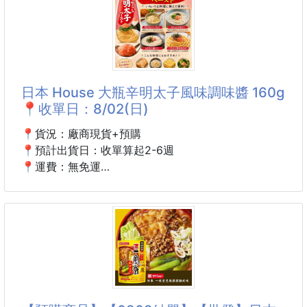
!!
精選優質鵪鶉蛋🥚
古老工法製作的特調滷汁💯
▶嚴選貝果烘烤製成
蛋白Q彈，蛋黃鬆軟綿密😍
保留貝果獨有的紮實口感，經過烘烤後更
滷汁香醇濃郁不會死鹹
吃完嘴巴完全不會乾😋
日本 House 大瓶辛明太子風味調味醬 160g
健康又營養!!有兩種口味🤩
📍收單日：8/02(日)
每顆蛋都是獨立包裝!
📍貨況：廠商現貨+預購
撕開就可以直接吃!完全不沾手👍
📍預計出貨日：收單算起2-6週
小小一顆攜帶超方便❤️
📍運費：無免運
隨時隨地補充蛋白質
🚨預購商品早到早發
⚠️若遇缺貨另行告知
口味：
賞 味 期 限 2 0 2 7 /4/30
A.鹽焗風味🧂
B.香辣風味🌶️
💥💥 搶手爆款現貨 💥💥
🇯🇵 日本 House 大瓶辛明太子風味調味醬 160g
重量:150g
4902402926536
產地:台灣