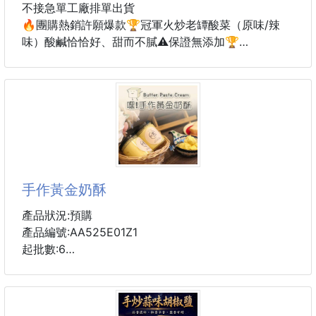
不接急單工廠排單出貨
🔥團購熱銷許願爆款🏆冠軍火炒老罈酸菜（原味/辣
味）酸鹹恰恰好、甜而不膩⚠️保證無添加🏆
⏰限量1200包
🏆經典雙口味｜原味／辣味｜百搭料理首選👍無任何
添加。
「原味-酸香香甜回甘」
「辣味-辣而不嗆不死鹹」
手作黃金奶酥
🏆嚴選台灣在地食材，傳承老罈發酵工藝，每一口都
是濃郁酸香
產品狀況:預購
產品編號:AA525E01Z1
料理方式：炒麵、夾饅頭、煮湯、蒸魚、拌飯，5分鐘
起批數:6
變出餐廳級美味！
1個地址24瓶直發免運
箱規：25組/1件
接單後現做
規格：350g±10g/包，一組2包