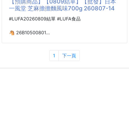
【預購商品】【0809結單】【批發】日本
保存期限:10個月
💰 搶手價 (1)(4)(9)
一風堂 芝麻擔擔麵風味700g 260807-14
#美食
❤️ 濃郁明太子 × 微辣辛香超過癮
#LUFA20260809結單 #LUFA食品
滿滿魚卵鮮味搭配微辣口感，每一口都超涮嘴🤤
🐴 26B10500801
🍝 拌麵一秒變身日式名店料理
日本一風堂 芝麻擔擔麵
義大利麵、烏龍麵、白飯、炒飯，拌一拌就超美味✨
風味700g 260807-14
1
下一頁
🍙 飯糰、玉子燒、沙拉都超百搭
想吃重口味、又不想自己調湯？
還能搭配炸物、烤物、焗烤料理，簡單料理瞬間升級
這一碗就是為「敢吃辣」的人準備的🔥
💯
來自日本一風堂的芝麻擔擔麵風味，把濃郁豚骨×香醇
芝麻×麻辣香料一次融合，湯頭滑順厚實，辣得過癮、
香得很犯規。
✅芝麻擔擔麵風味：
芝麻香氣濃厚，口感滑順不膩