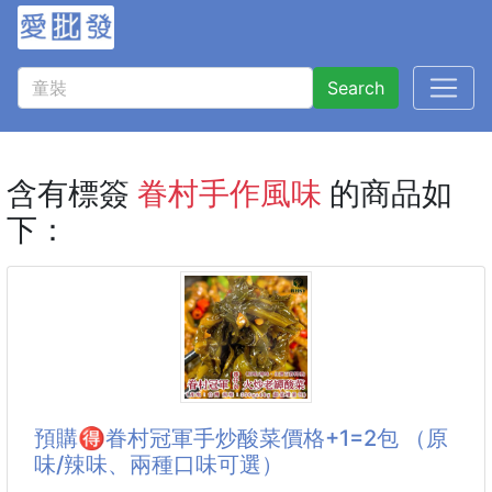
Search
含有標簽
眷村手作風味
的商品如
下：
預購🉐眷村冠軍手炒酸菜價格+1=2包 （原
味/辣味、兩種口味可選）