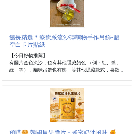
使用龍眼木熬煮煉製，讓黑金糖有著不一樣的龍眼木香
❌電商售價$89
氣😋
🌶️酸菜魚愛好者集合！
不是我在說，如果您沒吃＂嘿！手作黑金糖＂別說你吃
不用出門排隊排到天荒地老
館長精選 * 療癒系流沙磚萌物手作吊飾-贈
過純正的黑糖😎
來！這包台灣製的#酸菜魚風味脆酥幫你解饞！
空白卡片貼紙
一打開那個特製酸菜的香氣直接撲鼻，完全就是現場吃
嘿！真的花了很長的時間，找到了來自南台灣的老糖
酸菜魚的靈魂啊！🤤
【今日好物推薦】
廠，做出這瓶純天
有圖片金色流沙，也有其他隱藏顏色 （例：紅、藍、
⭕️酸香開胃⭕️微微辣提味⭕️花椒回甘
綠⋯等），貓咪吊飾也有熊⋯等其他隱藏款式，喜歡姊
酥酥脆脆的小魚造型，滿滿的特製酸菜酸香，微酸微
妹款不一樣吊飾，歡迎點選其他流沙顏色喔！
辣、帶點麻花椒味，完全是追劇和下酒神物🍺
館長加贈－空白卡貼紙包，若有要送人可自行裝飾！
🐟完美神還原：
前味是酸菜的靈魂酸香，中味帶出輕辣與鮮魚甘甜，後
款式:金沙款 / 其他色款-隨機出貨
味還有淡淡的花椒
更多商品介紹>
https://www.shop2000.com.tw/%E8%B6%A3%E5%
預購🥯 韓國貝果脆片 - 蜂蜜奶油風味 🍯