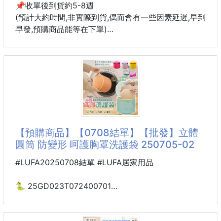
📌收單後到貨約5-8週
(預計大約時間,非實際到貨,偶而會有一些因素延遲,早到
早發,預購商品能等在下單)
⬇️⬇️⬇️⬇️⬇️⬇️⬇️⬇️⬇️⬇️⬇️⬇️⬇️
✔️中文標
✅pH3.8有助於維護私密肌膚、穩定微生物群的平衡
✅清新溫和配方，含有洋甘菊、蘆薈等天然成分🌿
✅舒緩受刺激的皮膚並維持敏感肌膚的水分平衡
✅100%不含肥皂和鹼、溫和不刺激🌼
【預購商品】【0708結單】【批發】立體
圓筒 防變形 呵護胸罩洗護袋 250705-02
✔pH3.8自然溫和清潔
✔100%不含肥皂和鹼
#LUFA20250708結單 #LUFA居家用品
✔洋甘菊萃取-舒緩不適、鎮靜潤澤
✔蘆薈-保濕鎮定、維持肌膚彈性
🐍 25GD023T072400701
✔乳酸-柔嫩保濕，維持清爽舒適
☘️立體圓筒 防變形
✔日常、經期、孕期都可以天天使用
呵護胸罩洗護袋 250705-02