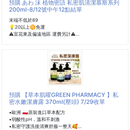
預購 あわ 沫 植物密語 私密肌清潔慕斯系列
懸掛掛帶設計
200ml-8/12號中午12點結單
洗完後可直懸掛晾曬
🌿 GA-IN BICHAEK SOONSU私密潔淨露
省掉拿出
採用柔滑凝膠質地，遇水可搓揉出細緻泡沫，溫和帶走
末端不低於89
外部肌膚的汗水與髒污
💡20以上🉑免運
日常清潔更細緻、更舒服。
⚠️宜花東及偏遠地區 運費另計⚠️
最讓人喜歡的是它淡淡的薄荷醇清香✨
🫧あわ🫧沫💧
洗的時候帶來輕柔微涼感，不是刺激到發冷的冰涼，而
🌸 植物密語 私密肌清潔慕斯系列 200ml🌿
是剛剛好的清新舒適！
悶熱天
一瓶專為「私密之處」打造的香氛美學洗禮💧
從今天起，讓妳的私密肌也享有專屬的高級保養時光
✨
預購 【草本肌曜GREEN PHARMACY 】私
🔬專利級呵護關鍵配方升級
密水嫩潔膚露 370ml(壓頭) 7/29收單
💖 蔓越莓精華｜富含原花青素，天然抗菌防護，形成
健康私密屏障🌺
▪️歐洲 🇵🇱原裝進口草本配方
💧 乳酸｜溫和維持私密肌酸鹼平衡，天天洗也安心不
▪️弱酸性pH，溫和不刺激
刺激🌿
▪️私密守護洗後清爽舒服一整天🥰