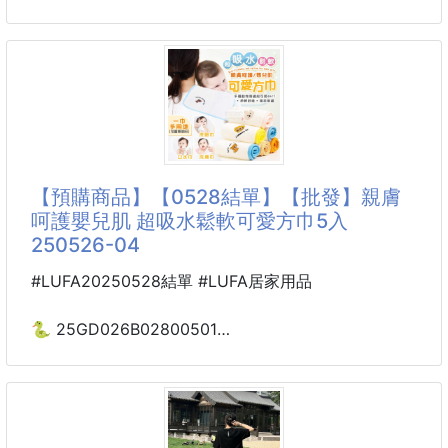
🌊 胺基酸潔淨因子｜親膚不乾澀，洗後柔嫩如新生✨
【草本肌曜GREEN PHARMACY】私密水嫩潔膚露系
❌市價：$199
列370ml(新版包裝)
🉐團購價：💰89/瓶🉐
【品項】A:鼠尾草 B:金盞花&茶樹 C:洋甘菊
【市價】370ml $480
🌸4款人氣香氛，香到讓人想靠近：
A:🌿【草本薄荷】🌬️ 清新舒涼，洗完彷彿被森林風吹
天天用也不刺激、洗完不乾澀的私密清潔
實際使用後，最有感的是泡沫細緻☁️好沖洗，
【預購商品】【0528結單】【批發】親膚
洗完是那種乾淨但不緊繃的舒服感
呵護嬰兒肌 超吸水鬆軟可愛方巾5入
而且味道是淡淡草本香，不會過重，很安心🌿
250526-04
日常使用後，私密處悶感明顯減少
洗後一整天都覺得清爽、舒適
#LUFA20250528結單 #LUFA居家用品
生理期使用也不會有乾癢不適
可依依不同狀況選不同款
🐍 25GD026B02800501
☘️親膚呵護嬰兒肌
💜 鼠尾草👉 日常清爽首選
超吸水鬆軟可愛方巾5入
平日天
250526-04