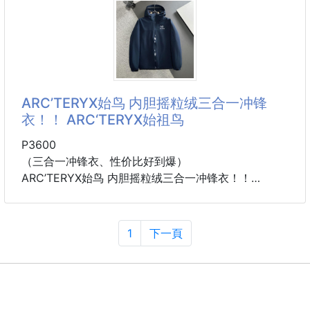
· 260克100% 纯棉双纱汗布面料
· 面部无尘烧毛工艺 底部吸毛 环保活性染
· 同缸定染特种加粗32支双股1×1罗纹
· 手工环保丝网水浆印花工艺
· 双针车线跨缝工艺
· 原版主唛水洗吊牌包装
ARC’TERYX始鸟 内胆摇粒绒三合一冲锋
颜色：黑色/白色
衣！！ ARC‘TERYX始祖鸟
尺码：XS/S/M/L
P3600
（三合一冲锋衣、性价比好到爆）
ARC’TERYX始鸟 内胆摇粒绒三合一冲锋衣！！
ARC‘TERYX始祖鸟 SAWYER HOODY 防风 两件套冲
锋衣品质好到爆！这款不挑年龄段，上身太好看！真正
的防水防风冲锋衣 暴雨级防水 有效阻挡风霜雨雪侵袭
1
下一頁
一件顶5件 任何天气变化都轻松应对 实实在在的好东
西 性价比超高的一款 实在货品自然是没得说 兄弟们有
兴趣的话 此款外层TEXAPORE外层防水透气、内层保
暖内胆！！可单穿、亦可两者搭配着穿，灵活应对多变