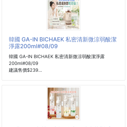
🚫不含對羥基苯甲酸酯，
每次洗內衣是不是都很擔心
走樣、變形，甚至勾到其他衣物？
內衣的最佳守護者
韓國 GA-IN BICHAEK 私密清新微涼弱酸潔
立體圓筒防變形呵護胸罩洗護袋
淨露200ml#08/09
是你洗衣機裡的貼心小幫手！
韓國 GA-IN BICHAEK 私密清新微涼弱酸潔淨露
立體圓筒＋防變形支架結構
200ml#08/09
上下加強支撐圈設計，內層支撐架固定形狀
建議售價$239
即使高速清洗脫水，也能牢牢保護內衣不變形！
交期約5~8週
私密處也想吹冷氣！淡淡薄荷清香＋微涼感，洗完清爽
防纏繞、防變形、防破損
舒服不悶膩🌿❄️
洗不壓壞超安心！
每天洗澡都有洗，但私密肌膚真的有「溫柔洗」嗎？
全開蓋大開口設計
🙈
內衣輕鬆取放輕鬆又簡單！
一般沐浴乳香味太濃、清潔感太強，私密部位更適合使
用專用的溫和清潔產品！