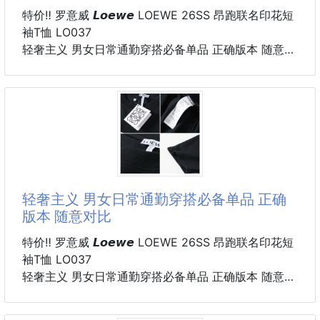
特价‼️ 罗意威 𝙇𝙤𝙚𝙬𝙚 LOEWE 26SS 昂跑联名印花短
袖T恤 LO037
轻奢主义 男女日常通勤穿搭必备单品 正确版本 随意对
比
详细特征
· 260克100% 纯棉双纱汗布面料
· 面部无尘烧毛工艺 底部吸毛 环保活性染
· 同缸定染特种加粗32支双股1×1罗纹
· 手工环保丝网水浆印花工艺
· 双针车线跨缝工艺
· 原版主唛水洗吊牌包装
轻奢主义 男女日常通勤穿搭必备单品 正确
颜色：黑色/白色
版本 随意对比
尺码：XS/S/M/L
特价‼️ 罗意威 𝙇𝙤𝙚𝙬𝙚 LOEWE 26SS 昂跑联名印花短
袖T恤 LO037
轻奢主义 男女日常通勤穿搭必备单品 正确版本 随意对
比
详细特征