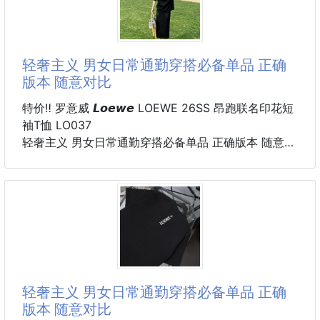
⭕️當寶寶吸奶巾⭕️多種用途 真的棒棒的👍👍👍
▪️柔軟舒適▪️精美刺繡▪️超強吸水
轻奢主义 男女日常通勤穿搭必备单品 正确
版本 随意对比
✨親膚呵護嬰兒肌超吸水鬆軟可愛方巾✨
特价‼️ 罗意威 𝙇𝙤𝙚𝙬𝙚 LOEWE 26SS 昂跑联名印花短
🔼馬卡龍色系🔼
袖T恤 LO037
動物刺繡超讚超好看der!!❤️❤️
轻奢主义 男女日常通勤穿搭必备单品 正确版本 随意对
比
✔️超吸水材質，吸水力強💧
详细特征
吸濕速乾，乾爽無憂💨遠離細菌霉斑
· 260克100% 纯棉双纱汗布面料
· 面部无尘烧毛工艺 底部吸毛 环保活性染
✔️蓬鬆軟綿不掉毛，舒適無刺激👍
· 同缸定染特种加粗32支双股1×1罗纹
親膚面料，手感蓬鬆，綿柔舒適
· 手工环保丝网水浆印花工艺
厚度適中剛剛好
· 双针车线跨缝工艺
· 原版主唛水洗吊牌包装
轻奢主义 男女日常通勤穿搭必备单品 正确
颜色：黑色/白色
版本 随意对比
尺码：XS/S/M/L