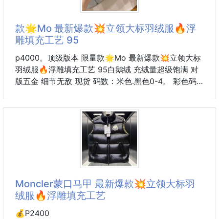
款🌟Mo 最新爆款💥立领大标羽绒服🔥浮
雕填充工艺 95
p4000。顶级版本 限量款🌟Mo 最新爆款💥立领大标
羽绒服🔥浮雕填充工艺 95白鹅绒 充绒量超级饱满 对
版五金 细节无敌 现货 码数：米色.黑色0-4。 彩色码
数0-3
Moncler蒙口马甲 最新爆款💥立领大标羽
绒服🔥浮雕填充工艺
💰P2400