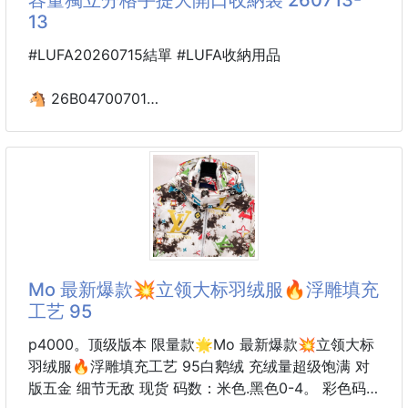
時髦潮流隨意搭配就有層次感
13
受到不少美人的喜愛
#LUFA20260715結單 #LUFA收納用品
✅材質：世博絨＋棉質
✅衣長70cm/胸圍120cm
🐴 26B04700701
旅行大容量獨立分格手提
大開口收納袋 260713-13
【商品說明】-
還在為出行衣物雜物混裝髒亂、內衣襪子無法分開收
納、行李找取物品耗時費力而困擾？別擔心！
多格分區懸掛式旅行收納袋，讓出行衣物分類整理、居
家儲物變得整潔又省心！
Mo 最新爆款💥立领大标羽绒服🔥浮雕填充
工艺 95
✨可折疊兩用設計・一袋多用
既是出遊行李分裝收納袋，也是衣櫃懸掛雜物儲存袋，
p4000。顶级版本 限量款🌟Mo 最新爆款💥立领大标
一袋多用。可完全攤開分區擺放，用完折疊收合體積小
羽绒服🔥浮雕填充工艺 95白鹅绒 充绒量超级饱满 对
巧不佔行李箱空間；多個獨立拉鍊分格搭配大開口主
版五金 细节无敌 现货 码数：米色.黑色0-4。 彩色码
袋，分區收納上衣、內衣、襪子、洗漱用品，透視網袋