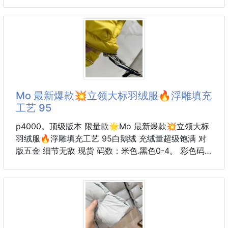
数0-4
一目了然，既能出門旅
Mo 最新爆款💥立领大标羽绒服🔥浮雕填充
工艺 95
p4000。顶级版本 限量款🌟Mo 最新爆款💥立领大标
羽绒服🔥浮雕填充工艺 95白鹅绒 充绒量超级饱满 对
版五金 细节无敌 现货 码数：米色.黑色0-4。 彩色码
数0-3