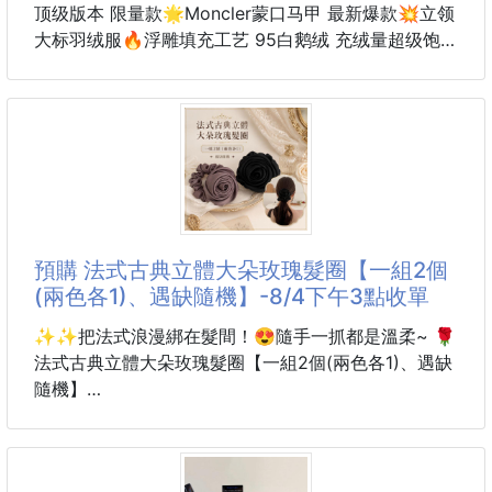
顶级版本 限量款🌟Moncler蒙口马甲 最新爆款💥立领
大标羽绒服🔥浮雕填充工艺 95白鹅绒 充绒量超级饱满
对版五金 细节无敌
#内里填充正品一致进口顶级波兰专用90%灰鹅绒，轻
薄、手感细腻、柔软、不易变形、不会透丝，鹅绒广泛
运用于滑雪衫、防寒服原代加工厂出品电镀五金，全部
原厂定制，非市场各类复刻版本袖子可拆卸变为马甲男
女同款将羽绒美感与功能性实穿发挥到极致！
颜色:黑色
码数:0 1 2 3 4 (M-3XL)/8106
預購 法式古典立體大朵玫瑰髮圈【一組2個
(兩色各1)、遇缺隨機】-8/4下午3點收單
✨✨把法式浪漫綁在髮間！😍隨手一抓都是溫柔~ 🌹
法式古典立體大朵玫瑰髮圈【一組2個(兩色各1)、遇缺
隨機】
✨隨手一綁就是法式高級感！