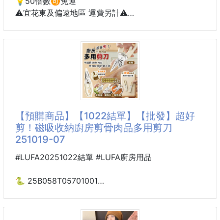
💡50倍數🉑️免運
⚠️宜花東及偏遠地區 運費另計⚠️
知名燒肉品牌🥩
老井 蜜汁豬肉乾 130g
市價:169
團購優惠價:149
老井蜜汁豬肉乾，一口咬下，滋味濃鬱，讓您愛不釋
【預購商品】【1022結單】【批發】超好
手！
剪！磁吸收納廚房剪骨肉品多用剪刀
作為老井品牌的傑出代表，我們以優質的豬肉為原料，
251019-07
堅持不添加任何澱粉，
保證完全原肉的口感，給您帶來最純淨、最美味的享
#LUFA20251022結單 #LUFA廚房用品
受。
🐍 25B058T05701001
在老井，我們對品質的追求從未停止。從選材到製作，
超好剪！磁吸收納廚房
每個步驟都嚴格把關，
剪骨肉品多用剪刀 251019-07
以確保每一片豬肉乾都能保持最佳的口感和味道。我們