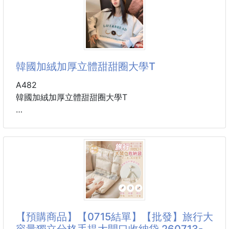
的蜜汁醬料經過精心調配，
香甜濃鬱，與豬肉完美融合，讓您的味蕾在每一口中都
【商品說明】-
得到極致的享受。
每次料理是不是都會遇到這些困擾
🔸菜刀鈍掉，骨頭難剁？
不同於市面上的
🔸雞翅雞腿切半天還切不斷？
韓國加絨加厚立體甜甜圈大學T
🔸剪刀用完還要找地方收，東放西放超麻煩？
A482
👩‍🍳【廚房小幫手登場｜磁吸收納多用剪刀】
韓國加絨加厚立體甜甜圈大學T
剪菜剪肉靠它，廚房工作效率直接翻倍✨
💡 厲害的地方在這裡
顏色：灰色、黑色、白色
✔️ 鋒利刀刃，堅固耐用
優質不鏽鋼打造，剪雞翅、魚骨等「咔嚓」就斷
🇰🇷韓國東大門爆紅款🔥
不必再拿著菜刀敲半天，省時又省力！
超可愛💖
3D立體甜甜圈造型🍩
夠鋒利！才輕鬆！
寬鬆顯瘦無拘束，時尚百搭，配上牛仔褲，簡約又有
可剪蔬
型！
【預購商品】【0715結單】【批發】旅行大
居家日常or出門逛街皆適合
容量獨立分格手提大開口收納袋 260713-