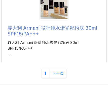
💥告別平淡無奇的大腸圈！
🤩這款真的太美、太有氣場了🔥🔥
大朵綻放的花瓣設計✨✨
簡單綁個低馬尾、半公主頭或隨性包包頭
義大利 Armani 設計師水燦光影粉底 30ml
👸🏻立刻散發優雅的法式復古氣息～
SPF15/PA+++
優雅的莫蘭迪灰紫💜 + 百搭的經典赫本黑🖤
義大利 Armani 設計師水燦光影粉底 30ml
一組兩色一次帶走，隨心搭配日常穿搭！
SPF15/PA+++
【材質】布料
效期將近還有10個月的Armani
【組合】一組2個 (兩色各1) ※遇缺隨機
粉底液 這種價格能買到貴婦級的粉底液 超急香 不要錯
【產地】中國
過嚕
1
下一頁
⚠️購前須知
🦋一擦就知道，原來高級底妝真的有差‼️
▪ 因拍攝光線與螢幕顯示不同，顏色略有差異
▪ 髮圈為消耗性商品，使用久後鬆緊度會自然變化
是不是也想要那種皮膚看起來很好、卻不像擦很多粉底
的妝感？