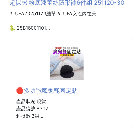
超裸感 粉底液蕾絲隱形褲6件組 251120-30
#LUFA20251123結單 #LUFA女性內在美
🐍 25B16001101
桑蠶絲超裸感 粉底液
蕾絲隱形褲6件組 251120-30
女生懂的那種「貼合又不勒」💞
這款真的像穿「粉底液」一樣滑順！
柔軟親膚、零著感
🛑多功能魔鬼氈固定貼
💤💤讓公主們24小時，連睡覺都在保養
產品狀況:現貨
✨ 桑蠶絲 ｜防螨抗菌、呵護私密肌
產品編號:8397
起批數:2組
🌸 粉底液蕾絲隱形褲 🌸
數量單位:一組/50入
🩰 像粉底液一樣的絲滑觸感，透氣不悶熱