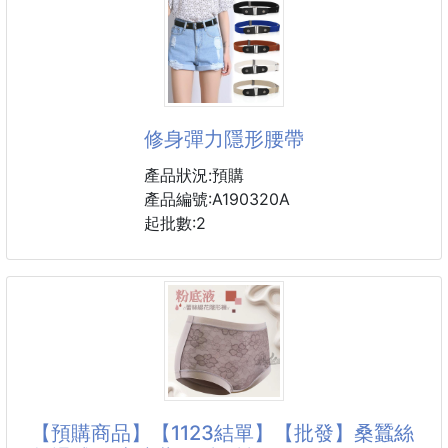
產品描述：
✔輕薄透氣，夏季穿著不悶熱
與我們的隱形掛勾說再見吧！這些掛勾設計成可折疊隱
藏，不使用時讓您的空間看起來整潔有序。由耐用材料
💖杯型設計僅約0.5cm厚度
製成，這些掛勾足夠堅固，可以安全地掛起您的物品。
卻能擁有自然立體效果
非常適合掛鑰匙、包、衣物等。立即購買，輕松整理您
的空間！
修身彈力隱形腰帶
產品狀況:預購
產品編號:A190320A
起批數:2
【預購商品】【1123結單】【批發】桑蠶絲