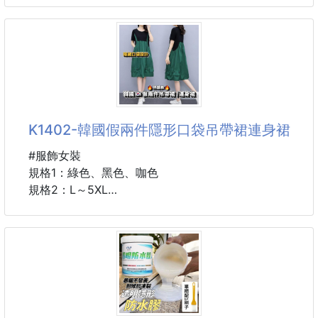
🌀預購商品🌀
顏色:
🚧需等待時間🚧
natural beige(自然米色)
❌不接急單❌
light beige(淺米色)
👉貨到通知👈
🚨下單後，不接受任何原因
製造公司:ETUDE HOUSE
原產地:韓國
容量:30ml
K1402-韓國假兩件隱形口袋吊帶裙連身裙
主要成份:木瓜.香蜂草.橙花
能夠在肌膚表面形成防護膜,不容易脫妝的液體隔離。
#服飾女裝
輕盈無負擔的緊密貼合肌膚,帶來舒服的使用感受。
規格1：綠色、黑色、咖色
含有SKIN PORE CONTROLLER能夠保護肌膚不受外界
規格2：L～5XL
環境侵害,維持健康狀態。
使用方法:
➖️➖️➖️產品說明➖️➖️➖️
使用前先將內容物分搖晃均勻。
❤️韓國🇰🇷東大門熱銷款❤️
#韓國 #隔離霜 #粉底液 #防曬
🔥一件式🔥一件式🔥
📌假兩件設計📌
💥隱藏口袋