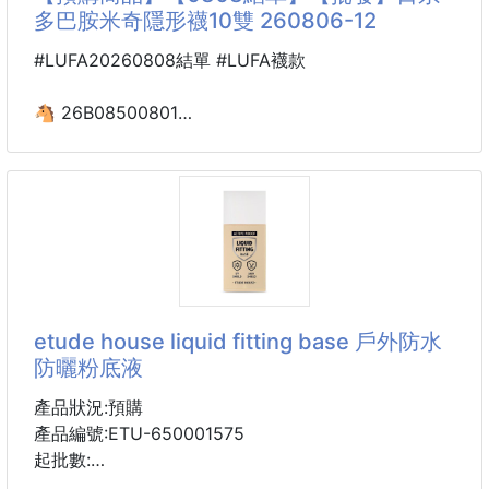
👍這個小夾子真的巨萬能
多巴胺米奇隱形襪10雙 260806-12
👍適合各種風格
#LUFA20260808結單 #LUFA襪款
✔️可以夾公主夾
✔️可以夾馬尾，顯頭小顱頂高
🐴 26B08500801
✔️可以讓倒塌的馬尾，瞬間變成高馬尾
日系多巴胺米奇隱形襪10雙
260806-12
顏色 : 隨機一組5個
新款多巴胺卡通米奇隱形襪
✅舒適透氣時尚休閒好穿！⁫
✅多巴胺撞色卡通圖案設計，每一雙都很日系
✅設計風格現代簡約，搭配任意款鞋子都好看
etude house liquid fitting base 戶外防水
📌款式/顏色：隨機出貨
防曬粉底液
📌規格：10雙/組
📌尺寸：均碼
產品狀況:預購
適合約35~39碼
產品編號:ETU-650001575
起批數:
----------------------------------------------