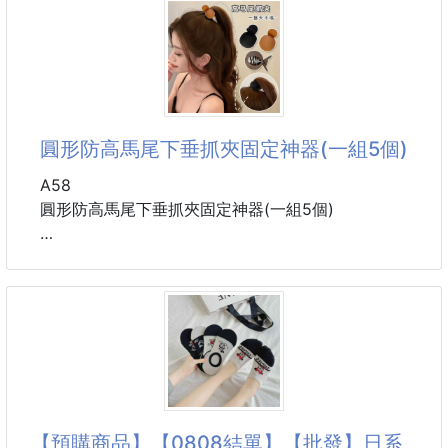
直徑5cm
💞 空氣面膜材質，輕薄無束縛、零著感
椅墊、床單、地毯滑來滑去真麻煩!
🌷 穿上去就懂的溫柔舒適感
有了小巧實用魔鬼氈固定貼
讓從此沙發不再亂糟糟
👙 蕾絲緹花 × 空氣面膜布，細節質感滿分
黏性強、隱形黏貼更美觀
💐 細緻又透氣，穿出輕盈好心情
黏貼牢固不易掉，耐用持久
圓形防高馬尾下垂抓夾固定神器(一組5個)
細密魔鬼氈，緊密貼實不易脫落
從外觀到
強力無痕背膠，撕下無殘留
A58
勾絨雙面、可水洗反覆使用
圓形防高馬尾下垂抓夾固定神器(一組5個)
可固定沙發墊、地毯等...
老人小孩放心踩踏不怕摔跤，操作簡單便利
❤️明星同款，高馬尾小心機
適合布面、桌面、牆面等,無論厚薄都能輕鬆駕馭
更多功能使用等你發掘！
⭕️這款是4cm，大號的
⭕️拿在手上很有份量的存在感
#廠商現貨 #現貨 #魔鬼氈 #固定貼
㊙️高馬尾一整天不塌的秘密㊙️
🔥輕鬆營造高顱頂，顯臉小頭髮蓬鬆🔥
【預購商品】【0808結單】【批發】日系