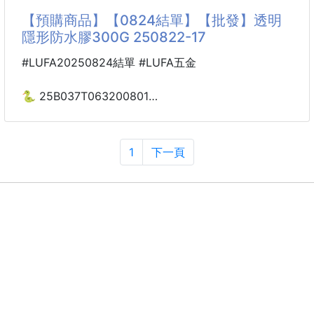
💥長版剪裁 ➤ 修飾腿型、遮肚完美
【預購商品】【0824結單】【批發】透明
👍出門一件搞定，完全不燒腦搭配
隱形防水膠300G 250822-17
👍不怕裙長過短，抱孩子也不會曝光
#LUFA20250824結單 #LUFA五金
🟠透氣不悶熱
🟠寬鬆剪裁，遮肚遮屁股剛剛好
🐍 25B037T063200801
🟠圓領設計，拉長比例
透明隱形防水膠300G
🟠怎麼穿都不黏膩，超適合夏天！
250822-17
1
下一頁
❌👗夏天熱爆、衣服貼身超阿雜？
❌👗肚肚、大腿想遮一下？
以前用防水膠，會留下難看的痕跡… 這個透明防水膠塗
❌👗懶得搭配還想要有型？
完幾乎隱形，像給漏水處蓋了層 “透明保護膜”。 窗戶
縫、陽臺、衛生間、屋頂漏水，塗完不影響美觀，房子
🌟出門就靠它🌟
顏值線上🏡
👗一件式穿搭 ➤ 不用煩惱搭配超省事！
👗搭小白鞋、球鞋＝青春活力UP
暴曬不發黃，耐候抗凍裂！不管是炎熱夏天還是寒冷冬
天，塗完的防水膠都不會開裂、脫落，持久防水。
再也不怕雨水滲透、屋頂漏水，給家全方位的保護，安