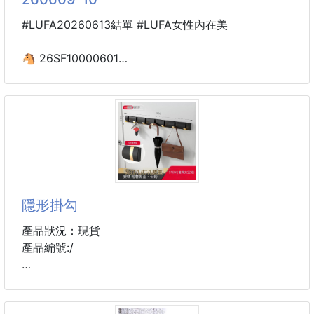
#LUFA20260613結單 #LUFA女性內在美
🐴 26SF10000601
5001#粉底液隱形固定杯
美背內衣 260609-10
舒適無痕×輕盈透氣×穩定支撐
夏天穿搭最怕悶熱與勒痕！
這款美背內衣採用7A抗菌面料，搭配隱形固定杯設計，
穿著更穩定、不易跑杯，讓妳輕鬆享受自在舒適感。
隱形掛勾
✨商品特色✨
產品狀況：現貨
✔7A抗菌面料，穿著更安心
產品編號:/
✔粉底液般親膚觸感，柔軟舒適
✔隱形固定杯設計，不易移位
產品特點：不使用時可折疊隱藏
✔美背剪裁設計，背影更迷人
✔無鋼圈設計，舒適零束縛