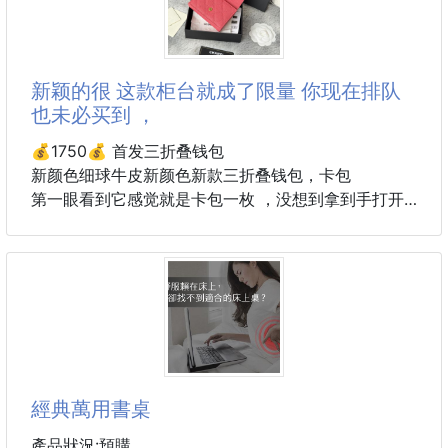
👀日常穿搭的小細節，也能舒服又有型✨
【簡約百搭馬卡龍柔軟網眼透氣短襪】
襪子每天穿，但你真的選對了嗎？
新颖的很 这款柜台就成了限量 你现在排队
也未必买到 ，
這款馬卡龍色系短襪，不只顏值在線
更把「透氣、柔軟、清爽」一次做到位
💰1750💰 首发三折叠钱包
讓雙腳一整天都維持剛剛好的舒適感💛
新颜色细球牛皮新颜色新款三折叠钱包，卡包
第一眼看到它感觉就是卡包一枚 ，没想到拿到手打开
🧦馬卡龍柔和配色，怎麼搭都好看
才知道 正面是卡包的样式 可容纳零钱、银行卡背面却
不管運動風、日常休閒還是居家穿搭
是钱包哈 新颖的很 这款柜台就成了限量 你现在排队也
輕鬆融入，默默提升整體質感✨
未必买到 ， 小包当道 必须自留 超级小巧实用 一定要
买的款[耶] 两种皮质～小颗粒牛皮经典菱格纹 永不会
🌬️網眼透氣設計，悶熱感OUT
过时
加強空氣流通，降低悶熱與濕氣累積
配最新全套包装
size：10.5*7.5*3cm
编号：AP0230（84401）
經典萬用書桌
產品狀況:預購