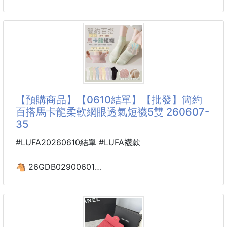
拉直穿、堆著穿，都不會出錯。
才知道 正面是卡包的样式 可容纳零钱、银行卡背面却
是钱包哈 新颖的很 这款柜台就成了限量 你现在排队也
☁️柔軟保暖，腳感超舒適：
未必买到 ， 小包当道 必须自留 超级小巧实用 一定要
觸感柔軟又輕盈，像把溫暖雲朵裹在腳上，秋冬出門再
买的款[耶] 两种皮质～小颗粒牛皮经典菱格纹 永不会
也不怕凍腳。
过时
配最新全套包装
🧦高彈力加厚襪口：
size：10.5*7.5*3cm
貼合腳踝不緊繃，減壓耐穿還不勒腳，久穿也無束縛
编号：AP0230（84401）
【預購商品】【0610結單】【批發】簡約
感。
百搭馬卡龍柔軟網眼透氣短襪5雙 260607-
35
👗多場景搭配：
#LUFA20260610結單 #LUFA襪款
🐴 26GDB02900601
簡約百搭馬卡龍柔軟網眼
透氣短襪5雙 260607-35
【商品說明】-