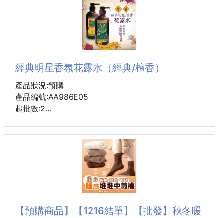
【商品說明】-
🍴【歐式經典簡約筷藝人生不變形合金筷】
餐桌上的細節，體現你的品味💫
筷藝人生 · 優雅上桌 ✨
經典明星香氛花露水（經典/檀香）
這款合金筷，結合 經典歐式簡約設計，質感滿分🙌
產品狀況:預購
讓日常用餐，也能展現不凡格調🥂
產品編號:AA986E05
起批數:2
✅ 耐用不變形：
堅固合金材質，長久使用依舊如新🔒
💥經典明星香氛花露水（經典/檀香）
⭐️夏日限定 500ml⭐️
✅ 磨砂筷尖：
防滑設計，夾菜、夾麵條都輕鬆👌
【記憶中熟悉的味道 - 居家必備品】
✅ 多種用途：
📣越陳越香 蘊含純植物性酒精
日常家用、聚餐宴客皆宜🍲🍜🥢
【預購商品】【1216結單】【批發】秋冬暖
✅防蚊驅蟲良品 絕對是阿嬤年代必用的香水，最經典