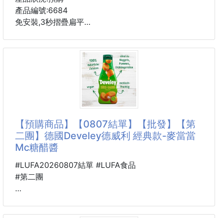
產品編號:6684
免安裝,3秒摺疊扁平
符合大小腿交錯的寬高設計盤腿伸直都能迅速變換不阻
礙
包裝尺寸：64/68*40*5cm
#書桌 #床上書桌
【預購商品】【0807結單】【批發】【第
二團】德國Develey德威利 經典款-麥當當
Mc糖醋醬
#LUFA20260807結單 #LUFA食品
#第二團
🐴 26B11000801
🔥德國Develey德威利 經典款