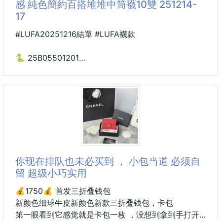
感 純色簡約百搭堆堆中筒襪10雙 251214-
✅ 質感生活：
的復古回味，越陳越香的熟悉香味❗️❗️
17
簡約高雅
📌花露水是一種由香精和酒精調配而成，蘊含各種頂
#LUFA20251216結單 #LUFA襪款
級花種經蒸餾濃縮所得，類似香水，且有驅蚊止癢等功
效。
🐍 25B05501201
秋冬暖感 純色簡約百搭
花露水妙處🔎
堆堆中筒襪10雙 251214-17
💎醒腦 當有昏睡感時擦在太陽穴或人中部位，或在洗
澡時滴在浴缸。
💎祛臭 噴灑在廁所或其它有異味的場所。
【商品說明】-
💎止癢 驅蚊止癢塗抹在被蚊蟲叮咬的部位。
🔥讓你的腳步也成為時尚焦點，秋冬保暖與穿搭氛圍
💎消毒
感全靠它！
你现在排队也未必买到 ， 小包当道 必须自
🎨純色簡約百搭：
留 超级小巧实用
色調簡單又大方，輕鬆拿捏冬日慵懶氛圍感，穿在腳上
就是移動的時尚亮點。
💰1750💰 首发三折叠钱包
新颜色细球牛皮新颜色新款三折叠钱包，卡包
🦵一襪兩穿：
第一眼看到它感觉就是卡包一枚 ，没想到拿到手打开