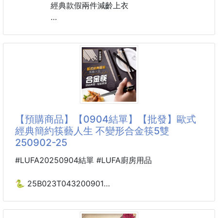
經典款假兩件減齡上衣
用經典的黑白打造極簡風
輕盈的慵懶舒適質感
落肩袖設計削弱肩部的視覺感
圓弧~下擺兩側開叉
造型感十足基礎黑色不挑人
屬於衣櫃必備顯瘦色
搭配做舊顏色的水洗藍破洞牛仔褲
【預購商品】【0904結單】【批發】歐式
簡直太好看囉~
經典簡約筷藝人生 不變形合金筷5雙
250902-25
尺寸:
均碼L 肩寬53 胸圍110 衣長75cm
#LUFA20250904結單 #LUFA廚房用品
大碼2L肩寬57 胸圍118 衣長77cm
加大4L肩寬61胸圍126 衣長79cm
🐍 25B023T043200901
歐式經典簡約筷藝人生
不變形合金筷5雙 250902-25