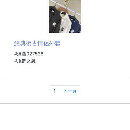
麥當當Mc糖醋醬250ml
260806-02
#每次都爆賣！
#原廠授權合法進口！非一般市售水貨哦~~‼️
經典復古情侶外套
🔘素食(植物五辛素)🔘
#想吃很久的這款來啦！！
#爆蕾027528
#萬物有醬就滿足
#服飾女裝
#指定款糖醋醬
均碼，女建議48-84公斤內，男建議60-96公斤內
❌市售$150以上
▪️ 垂感與版型都一絕
1
下一頁
🇩🇪德國原裝！總代理正品❗❗🇺🇸就是原廠在美國專程
▪️ 輕薄不壓身超舒適
設廠製作供給麥當勞
開春就要來一件這種夾克外套
🇩🇪德國百年醬料公司出品👑巴伐利亞皇家指定供貨
條紋的設計搭配經典logo
商，行銷遍佈全球，大受歡迎的一款！
純黑的再生材質防水運動面料
經典又復古的風格男女都可以駕馭
🍟Develey這款糖醋醬想必大家再