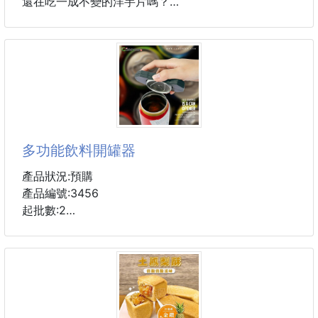
還在吃一成不變的洋芋片嗎？
NO~NO~日本的風味洋芋片部品嚐就落伍啦！
將整隻甜蝦打成粉末並揉成大量的麵糰製成的優質薯
片，一定要品嚐看看！
多功能飲料開罐器
產品狀況:預購
產品編號:3456
起批數:2
享受完整的味道：去掉整個頂部，讓你的鼻子享受飲料
的香氣。增强味道，讓你像玻璃一樣享受它。
給你最喜歡的罐裝飲料加點調料就更容易了....。
小到可以隨身攜帶：只需按一下關閉的把手，以便安全
存放，然後將其滑入口袋，隨身攜帶。