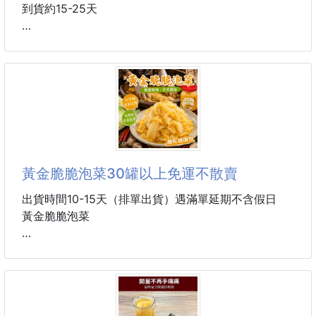
.
到貨約15-25天
細問才知原料不簡單🤭
✔嚴選調製土鳳梨醬
CP值爆表海苔芝麻雞肉鬆
✔當天直送雞蛋、進口奶粉
✔高品質又大手筆
✖️原價每瓶150原✖️😱
每粒都是頭好壯壯，非常超值
.
時下團購最夯美食❤️‍🔥
一大袋裡面有８粒
它牌要400元
CP值滿分的雞肉鬆🐔不會讓您失望的好滋味😁
🉐🉐師傅獨家無名價 ＄１２９🉐🉐
黃金脆脆泡菜30罐以上免運不散賣
產地：台灣
🎉🎉🎉本週銷售冠軍~好評不斷
出貨時間10-15天（排單出貨）遇滿單延期不含假日
#美食
嚴選🇹🇼台灣在地養殖雞隻
黃金脆脆泡菜
獨家調製配方，香味撲鼻
風味獨特，口齒留香
🔥好評不斷、回購率超高
是你餐桌上的好夥伴😋
內行人才知道的古早味脆泡菜！
經典台灣味，送禮自用兩相宜🎁
這款 黃金脆脆泡菜 真的很邪門。
用心製作品質安心😍