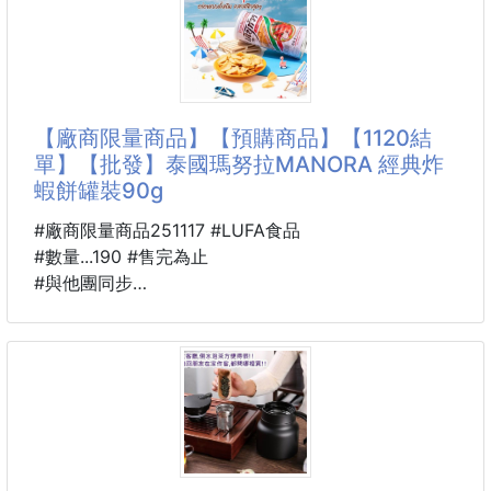
成分：香菇、鹿茸菇、稻米油、麥芽糖漿、羅勒黑松露
風味複合調味料（添加量2%以上）
🎀【韓妞都在用！高質感彈力螺紋髮圈罐裝組】
※菌菇總添加量70%以上
一打開罐子，全是耐看又實用的髮圈神隊友！
淨重：50g
保存期限：8個月
✨美感生活從一條髮圈開始，連收納都療癒！
【廠商限量商品】【預購商品】【1120結
產地：中國
韓系質感＋實用彈性一次擁有！
單】【批發】泰國瑪努拉MANORA 經典炸
蝦餅罐裝90g
📌注意事項：
💫 高彈力不咬髮｜一整天不頭痛
▪ 請存放於陰涼乾燥處，避免陽光直射
加厚螺紋設計，穩穩固定、不易斷裂，扎高馬尾也不
#廠商限量商品251117 #LUFA食品
▪
勒！
#數量...190 #售完為止
#與他團同步
🎨 高顏值色系｜低調質感百搭系
#LUFA20251120結單
奶茶灰、霧感藍、莫蘭迪色系... 每一個顏色都好看到讓
人想蒐集！
🐍 25B06201101
泰國瑪努拉MANORA
🧴 質感罐裝收納｜美觀又方便帶出門
經典炸蝦餅罐裝90g
一瓶在手，
251117-01