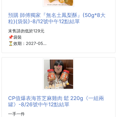
齒輪和卡位設計適用於大小不同的蓋子，常規的330毫
預購 師傅獨家『無名土鳳梨酥』(50g*8大
升的易拉鑵瓶蓋可輕鬆打開不費力
粒)(袋裝)-8/12號中午12點結單
如何使用無上裝開罐器：
末售請勿低於129元
1抓住罐子的上邊緣或底部邊緣。（不要抓住罐子的中
📌袋裝
心！）
⏳效期：2027-05
2打開手柄，將工具放在罐子的頂部。
3擠壓手柄並旋轉。
🔥這邊換算下來只要＄１６元/顆🔥
4將輪輞與把手槽口對齊，慢慢搖動打開頂部
因為沒有名字
所以大家都說要搶那間「無名鳳梨酥」
#開罐器 #開瓶器
久而久之 就變成他的店名😋
.
伴手禮代購指定款🎁
師傅本來都做25克小顆精緻包裝
CP值爆表海苔芝麻雞肉 鬆 220g《一組兩
但老闆跟師父是麻吉～
罐》-8/26號中午12點結單
說好獨家給我們50克的大粒款
🔥直接升級100%，25變50g🔥
一手一件