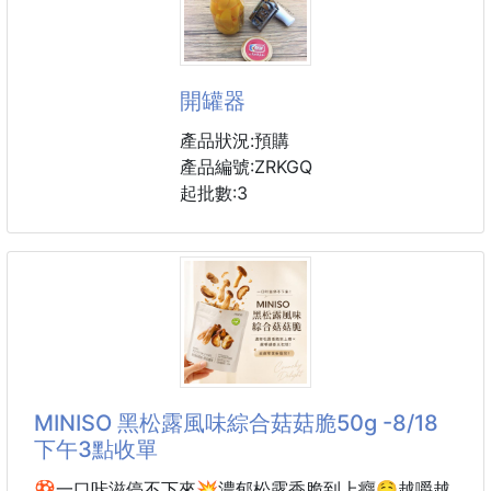
本來只是想夾一點配飯，結果越吃越涮嘴，最後整碗白
細緻口感綿綿密密🤤
飯直接被清空。
剛剛好的調味，當零嘴或配飯都超讚！
美味早餐新選擇❤️
它不是韓式那種重辣泡菜，
開罐器
而是台灣人最愛的 古早味酸甜開胃路線。
#罐裝大容量最划算
產品狀況:預購
#吃過保證愛上
酸得剛好、甜得剛好，微辣感也剛剛好。
產品編號:ZRKGQ
最重要的是那個脆度真的很誇張，一入口就是爽脆清
起批數:3
香酥不油膩、少油不乾澀，是真賀呷雞肉鬆產品品質上
甜，越吃越開胃。
為什麼這款這麼涮嘴？
✅ 黃金色濃郁醬汁
酸甜微辣，甘香濃郁，吃起來很順口。
MINISO 黑松露風味綜合菇菇脆50g -8/18
✅ 爽脆大白菜
下午3點收單
嚴選白菜製作，口感脆嫩清甜，不是軟爛泡菜。
🍄一口咔滋停不下來💥濃郁松露香脆到上癮🤤越嚼越