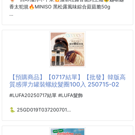
✅ 古早味
香太犯規🔥MINISO 黑松露風味綜合菇菇脆50g
🎬追劇、聊天、下午嘴饞時
來一口香氣立刻爆開！
🍄酥脆菇片咔滋爽口
濃郁松露風味越嚼越迷人
輕盈不油膩💦
讓人忍不住一片接一片👍
【預購商品】【0717結單】【批發】韓版高
質感彈力罐裝螺紋髮圈100入 250715-02
✨獨立袋裝方便攜帶
#LUFA20250717結單 #LUFA髮飾
不論辦公室解饞、出遊分享
或居家小酌都超搭🍻
🐍 25GD019T037200701
☘️韓版高質感彈力罐裝螺紋
隨手開袋就能享受香脆好滋味！😋
髮圈100入 250715-02