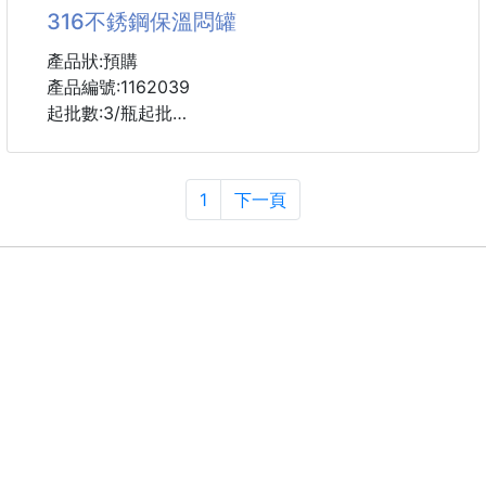
316不銹鋼保溫悶罐
👉下酒菜天花板💯
產品狀:預購
我先說，這罐蝦餅真的太危險了...
產品編號:1162039
不是有點好吃，是一打開就會失去自我控制那種好吃
起批數:3/瓶起批
😭😭
容量:1000ml
他真的是充滿了濃❗厚❗蝦❗香❗
茶葉款:無視窗溫度
1
下一頁
智能款:可看螢幕視窗溫度
重點是，這一款蝦餅還是泰國民級的人氣零嘴~
顏色:象牙白/玫瑰紅/貓眼綠/啞光黑/活力橙
就連小幫手小時候也是吃這個長大的🤣
材質:內層食品級316不銹鋼材質
茶水分離/持久保溫/顏值好物
那個味道真的跟泰國街邊現炸蝦餅一模一樣~
產品結構簡單/可拆卸清洗/360度清洗水垢無處躲藏
香氣超濃、酥脆到咬下去會聽見「咔
層層鎖溫/保溫悶茶實力出眾/居家辦公,暖茶養生
單手操作一鍵按壓出水
V型口出水布易灑落/彈壓設計