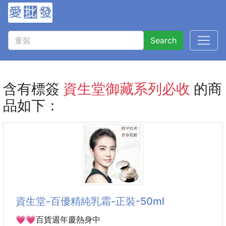
Search
含有標簽
資生堂御藏系列必收
的商
品如下：
資生堂-百優精純乳霜-正裝-50ml
💗💗百貨週年慶熱身中