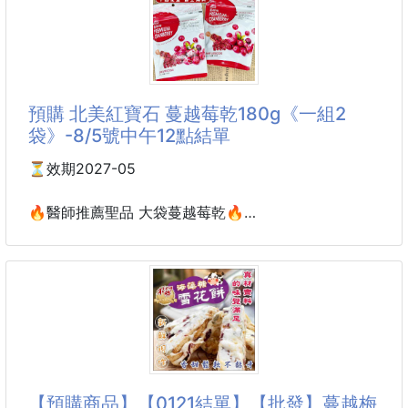
💰建議售價99
絕美氣質款👸
❤️愛心造型❤️
左右不對稱造型💢
預購 北美紅寶石 蔓越莓乾180g《一組2
🔥秒殺款🔥
袋》-8/5號中午12點結單
🌟特別的設計 專屬於妳🌟
⏳效期2027-05
🔘時尚金 氣質亮眼 立體顯色
🔥醫師推薦聖品 大袋蔓越莓乾🔥
🔘不挑膚色 都好美麗
之前和醫師聊天 推薦女生該多吃⭐
🔘小編真心覺得~敲級好看der😍😍😍
別人都賣60克...試吃包
我們團180g大容量~
純銀防過敏
直接從源頭拿 新鮮首選
四季都適合配戴
超級划算又超值!! 便宜便宜便宜啦!!
‼️+1一大袋 特惠＄９９‼️
材質：合金+925銀針
.
微酸軟嫩的養顏聖品😍
【預購商品】【0121結單】【批發】蔓越梅
❌❌有可能因為遇到各國節慶或其他狀況，所以運輸