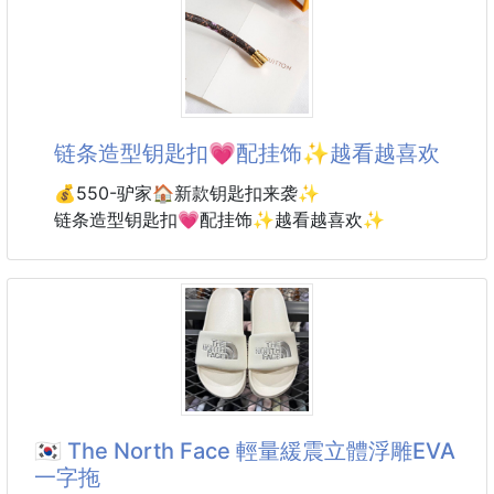
※廠商控價…零售價不可低於$99
這款「越喝越上癮糙米奶茶」真的是冬天的幸福來源！
使用 100％台灣米麩粉 × 阿薩姆紅茶超微研磨 × 紐西
链条造型钥匙扣💗配挂饰✨越看越喜欢
蘭奶粉
每一口都喝得到濃郁奶香、茶韻明顯、穀香自然不甜
💰550-驴家🏠新款钥匙扣来袭✨
膩。
链条造型钥匙扣💗配挂饰✨越看越喜欢✨
是全台灣少見的創新糙米奶茶！
暖胃、暖心、暖一天，喝過真的會上癮🔥
✔ 台灣產銷糙米製成，沈澱是米穀粉很正常
✔ 健康無反式脂肪
✔ 熱沖香濃、冰飲爽口
✔ 茶味不寡淡、奶香濃郁滑順
🇰🇷 The North Face 輕量緩震立體浮雕EVA
✔ 即沖即飲，
一字拖