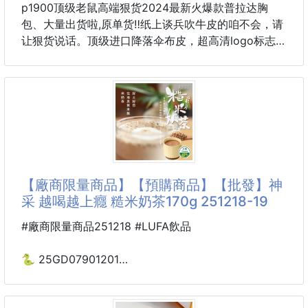
p1900顶级老鼠高端狠货2024最新火爆款普拉达胸
包、大量出货啦,原单货‼️纸上谈兵吹牛皮的咱不会，请
让狠货说话。顶级进口降落伞布皮，超高清logo标志、
高端专柜五金、专用高档里布、专用五金拉头、仿爆牙
越拉越顺滑拉链、打造独特皮进口头层牛皮风格制作、
超大容量空间、出门旅行方便携带必备款、超级舒适手
感柔软耐磨皮质纹路清晰、针线一寸五针顶级师傅打
造、那质感无可挑剔，独一无二的它，大气中有内涵。
顶级做工精致注重每个细节！
型号:2063，颜色：黑色
尺寸:29×17×6.5
【廠商限量商品】【預購商品】【批發】神
采 越喝越上癮 糙米奶茶170g 251218-19
#廠商限量商品251218 #LUFA飲品
🐍 25GD07901201
🌸神采 越喝越上癮
糙米奶茶170g 251218-19