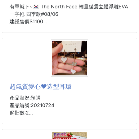
有單就下~🇰🇷 The North Face 輕量緩震立體浮雕EVA
一字拖 四季款#08/06
建議售價$1100
5-8周貨到通知
尺寸
23/24/25/26/27/28
極簡必備 ｜ 3D立體壓紋 ｜ 蓬鬆不磨腳 ｜ 四季皆宜
3D陽刻浮雕標誌｜包覆式加厚軟墊
🔺3D立體陽刻浮雕 LOGO：採用精密壓模技術，將品
牌標誌呈現在鞋面上，呈現精細立體的浮雕視覺，耐磨
超氣質愛心❤️造型耳環
且具高級質感。
🔺加厚泡芙軟墊鞋面： 鞋背內側鋪設 100% 聚酯纖維
產品狀況:預購
舒適軟墊，打造膨潤親膚的包覆感，徹底告別傳統拖鞋
產品編號:20210724
刮腳背的困擾。
起批數:2
🔺超輕量EVA避震中底： 具備優異的衝擊吸收與彈性
支撐，減輕雙腳負擔，提供全
💰批發價65