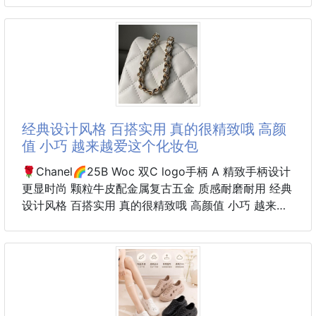
🍒蔓越莓果乾散發出迷人的濃郁奶香
禮盒 251220-12
🍒柔軟中帶酥脆的好滋味
🍒散發出淡雅迷人的香氣
🍒莓果酸甜滋味
🎉職人手做法式蔓越莓雪Q餅登場！
🍒幸福無負擔蔓越莓法式雪花酥
第一次吃到不會甜，又不黏牙的雪Q餅！
一打開盒子就瞬間被掃光的就是它🔥
💯特別添加海藻糖降低甜度👏
经典设计风格 百搭实用 真的很精致哦 高颜
甜度僅一般白糖
天然食材＋職人手做
值 小巧 越来越爱这个化妆包
每一口都是精心調配出的完美比例💛
🌹Chanel🌈25B Woc 双C logo手柄 A 精致手柄设计
外層微酥、內裡Q彈不黏牙
更显时尚 颗粒牛皮配金属复古五金 质感耐磨耐用 经典
越吃越順口，一不小心就停不下來！
设计风格 百搭实用 真的很精致哦 高颜值 小巧 越来越
爱这个化妆包了随手拎着都很美腻啦 搭配任何衣服都
飽滿蔓越莓果粒酸甜剛剛好😍
能让你绝绝美 这季新品让人很惊喜 尺寸: 19cm
濃郁奶香在嘴裡爆開
酸甜交織的香氣直接讓人愛上🥇✨
精緻質感禮盒設計，送禮自用都體面✨