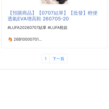
市價一盒250元
【預購商品】【0707結單】【批發】輕便
🉐️🉐️🉐️美味開團一盒$xxx
透氣EVA增高鞋 260705-20
#LUFA20260707結單 #LUFA鞋款
🐴 26B10000701
輕便透氣EVA增高鞋 260705-20
🔥夏日水水的穿搭必備款🔥
1
下一頁
想要一雙可以拉長視覺比例、又能舒適好走的鞋嗎❓
這款「厚底增高➕洞洞鞋設計」就千萬不要錯過啦😍
😍😍
🌟洞洞鞋鞋面設計多孔造型使空氣更加流通
提升雙腳的透氣性穿起來更加乾爽沒有悶熱感‼️
✔️不悶熱✔️不悶汗一整天下來舒服不黏膩👍