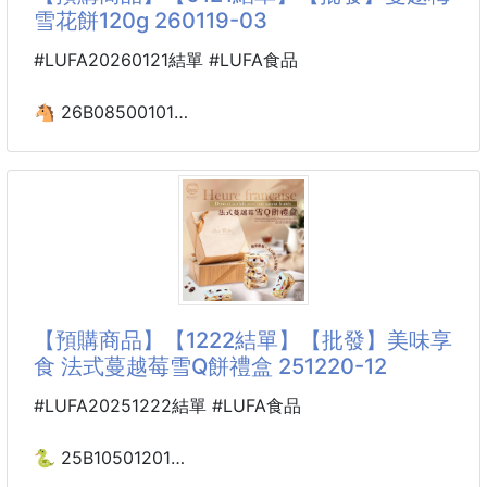
選用美洲整顆蔓越莓
雪花餅120g 260119-03
或是倉儲出貨延遲喔～《早到會提早發放》
酸甜Q彈，每一口都是真材實料。
下單前 請三思～下單後 皆無法以任何因素取消訂單
休閒零嘴、生菜沙拉、優格及烘焙等等
#LUFA20260121結單 #LUFA食品
❌❌
。 本身富含花青素、類黃酮、維生素C
。天然無化學添加、無防腐劑
🐴 26B08500101
#耳環
。無人工香料、無人工色素
✈️機場伴手禮 唯一指定品牌
。未經榨汁，完整保留全營養
蔓越梅雪花餅120g 260119-03
。酸甜可口，女孩與媽媽們最好的保養食品
.
天然的酸甜滋味，越嚼越香，
🐄不easy胖海藻糖🐄
大人小孩都愛，
🍒蔓越梅雪花餅🍒
傳承三代的乳牛牧場🐄
【預購商品】【1222結單】【批發】美味享
使用每天新鮮現擠的牛奶製作👏
食 法式蔓越莓雪Q餅禮盒 251220-12
💁‍♀️完全純手工製作的雪花酥
❌無添加防腐劑🤹‍♀️吃的更安心💞
#LUFA20251222結單 #LUFA食品
👏使用天然果乾蔓越莓。海藻糖
頂級原料烘培製作🥢
🐍 25B10501201
❤️美味享食 法式蔓越莓雪Q餅