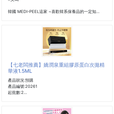
韓國 MEDI-PEEL這家 ~喜歡韓系保養品的一定知
道！！
SBS Plus綜藝節目《Y Night》中，
演員韓彩英作爲冬季護理乾燥皮膚的產品，
介紹了Medipil"高級發酵山茶精華油"，引起了人們的
關注。
冬天皮膚會極度乾燥，僅靠保溼霜很難堅持。
【七老闆推薦】嬌潤泉重組膠原蛋白次拋精
爲了因緊繃現象而受到刺激的肌膚，
華液1.5ML
有必要使用長時間鎖住皮膚水分的高保溼產品
產品狀況:預購
女演員韓彩英公開了不僅能保溼，
產品編號:20261
還能解決營養、生機、淨化皮膚、彈力等所有肌膚問題
起批數:2
的"高級發酵山茶精華油"。
數量:30支/90支
她親自塗上相關產品，向觀衆們展現了卓越的吸收力和