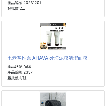
產品編號:20231201
起批數:2
顏色:古粉紅/奶油白/淡天藍/檸檬黃/曜石黑/果綠色
尺寸
M:70(32)ABCD-75(34)ABC【建議43-50kg】
L:75(34)D-80(36)ABC【建議50-58kg】
XL:80(36)D-85(38)ABC【建議58-65kg】
2XL:85(38)D-90(40)ABC【建議65-73kg】
七老闆推薦 AHAVA 死海泥膜清潔面膜
自信魅力，品彩内衣带给你的完美体验
產品狀況:預購
品彩內衣是一家知名的內衣品牌，致力於為女性提供高
產品編號:2337
品質、舒適和時尚的內衣產品。無論是日常穿著還是特
起批數:1/組
殊場合，品彩內衣都能帶給你自信和魅力，並為你打造
完美的身形。
死海泥膜為什麼染色？
死海泥膜之所以染色，通常是因為其中含有天然的礦物
質和元素，這些物質可以在與皮膚接觸時引起染色的反