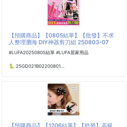
特有的溼潤感。
嬌潤泉重組膠原蛋白次拋精華液是一款注重深層滋養和
特別是，她還公開了將精油混合在乳液中塗抹等
重塑肌膚的護膚產品。它採用了先進的重組膠原蛋白技
術，為肌膚提供高效的滋養和修復，説明改善肌膚彈性
和緊致度。每支精華液容量為1.5毫升，方便攜帶，便
於隨時隨地進行護理。
【預購商品】【0805結單】【批發】不求
人整理瀏海 DIY神器剪刀組 250803-07
重組膠原蛋白是一種與人體天然膠原蛋白相似的活性成
分，具有出色的滲透性和吸收性，能夠深入肌膚底層，
#LUFA20250805結單 #LUFA居家用品
為肌膚提供全面的滋養和修復。它能夠增加肌膚的膠原
蛋白含量，促進皮膚細胞再生，提升肌膚的彈性和緊致
🐍 25GD021B02200801
度，減少細紋和皺紋的出現。使用嬌潤泉重組膠原蛋白
☘️不求人整理瀏海
次拋精華液，您可以享受到肌膚深層滋養和修復的綜合
DIY神器剪刀組 250803-07
效
不想每次修剪劉海都跑一趟髮廊？
但自己剪每次都歪歪斜斜的
讓你到公司、見朋友都好尷尬
【預購商品】【1206結單】【批發】高級