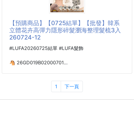
🤎✨有時候不用花大錢，只要夾上一個小髮夾
整個人看起來就精緻又有氣質！
【預購商品】【0725結單】【批發】韓系
🎀復古迷你百搭瀏海側邊碎髮豹紋蝴蝶結小抓夾🎀
立體花卉高彈力隱形碎髮瀏海整理髮梳3入
260724-12
🐆復古豹紋×蝴蝶結元素
甜美中帶點個性，輕鬆打造韓系、法式復古時尚感
#LUFA20260725結單 #LUFA髮飾
💖小巧迷你不厚重，瀏海、碎髮、側邊髮絲
🐴 26GD019B02000701
都能輕鬆固定，整理毛躁超方便
韓系立體花卉高彈力隱形
碎髮瀏海整理髮梳3入
✨一夾就有造型感，不論是素顏出門、上班、上課、
260724-12
1
下一頁
約會、逛街、旅行
【商品說明】-
👑瀏海亂翹、碎髮炸開？
韓系小姐姐都在用的「隱形碎髮整理髮梳」來救場啦
✨