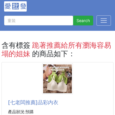
Search
含有標簽
跪著推薦給所有瀏海容易
塌的姐妹
的商品如下：
[七老闆推薦]品彩内衣
產品狀況:預購