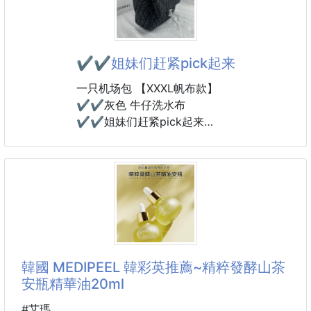
應。以下是可能導致死海泥膜染色的壹些常見原因：
鐵含量：死海泥通常富含鐵元素，特別是氧化鐵。當死
海泥與皮膚接觸並幹燥時，鐵可以氧化，形成棕色或紅
色的顏色，從而染色皮膚。這種染色通常是暫時的，可
✔️✔️姐妹们赶紧pick起来
以通過清潔皮膚來去除。
此款是100ml 大容量
一只机场包 【XXXL帆布款】
✔️✔️灰色 牛仔洗水布
🟩死海泥清潔泥膜
✔️✔️姐妹们赶紧pick起来
hin適合敏感肌！核心成分是富含礦物質元素的死海
尺寸33cm，款号326小号
泥，既能快速吸附深層油污，還含有死海水中提取的
osmoter,.有很強的保濕修護作用，可以提升皮膚
韓國 MEDIPEEL 韓彩英推薦~精粹發酵山茶
安瓶精華油20ml
#艾瑪