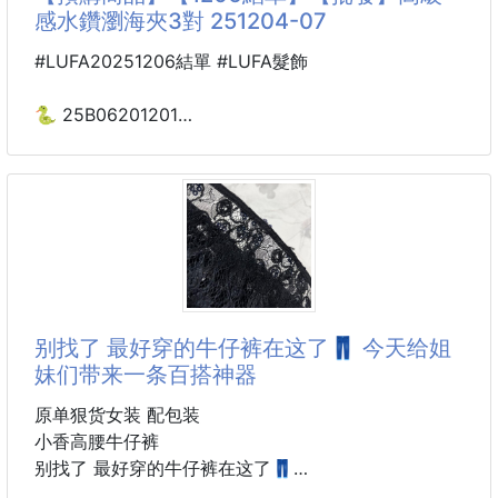
這套劉海修剪工具組合
感水鑽瀏海夾3對 251204-07
在家就能完成沙龍級修剪
從此瀏海不求人！
#LUFA20251206結單 #LUFA髮飾
✔卡尺定位:水平夾緊定位✔平剪:整齊瀏海✔牙剪:打
🐍 25B06201201
薄有層次
高級感水鑽瀏海夾3對
1.先將梳理瀏海
251204-07
2.夾住瀏海按照水平儀調整平衡
3.沿著卡尺邊緣剪下完成自然順直的劉海！
每次想要做造型都覺得很苦惱嗎❓
水平卡尺
那絕對要入手各式各樣好看的髮飾啦🤩🤩🤩
優質ABS材質，耐磨耐用
強力卡扣固定不滑動，剪劉海不再歪歪斜斜！
精緻的髮飾一夾上 瞬間就能充滿造型感唷❤️
别找了 最好穿的牛仔裤在这了👖 今天给姐
內
妹们带来一条百搭神器
充滿高級感的瀏海夾設計 簡單奢華又有甜甜價
一組3️⃣對 造型更有變化CP值真的有夠高👍
原单狠货女装 配包装
小香高腰牛仔裤
美美的水鑽➕絲絨材質 就是特別有一種高級感
别找了 最好穿的牛仔裤在这了👖
但是又不會過於搶眼 簡單低調不會給人攻擊銳利感❌
今天给姐妹们带来一条百搭神器