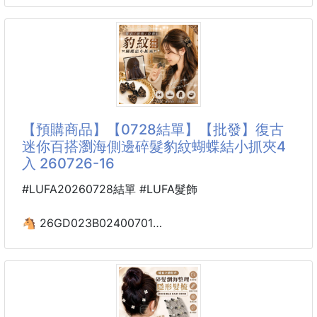
配上可愛經典的蝴蝶結造型 有氣質還很減齡唷～～～
这条高腰牛仔裤质感超好
～
软软的上身很显瘦
小个子也可以轻松驾驭
髮夾都是採用鴨嘴夾材質 簡單一夾輕鬆好上手！
精心调和的颜色很特别🔹
平常不管
既不单调也不会感到沉闷
阔腿的版型完全不会显假胯宽哦
是经久耐穿 很拉长腿型
【預購商品】【0728結單】【批發】復古
显高显瘦有一套的宝藏裤子
迷你百搭瀏海側邊碎髮豹紋蝴蝶結小抓夾4
真的是宠幸度极高的一条牛仔裤啦
入 260726-16
尺码：34/36/38
#LUFA20260728結單 #LUFA髮飾
🐴 26GD023B02400701
復古迷你百搭瀏海側邊
碎髮豹紋蝴蝶結小抓夾4入
260726-16
【商品說明】-