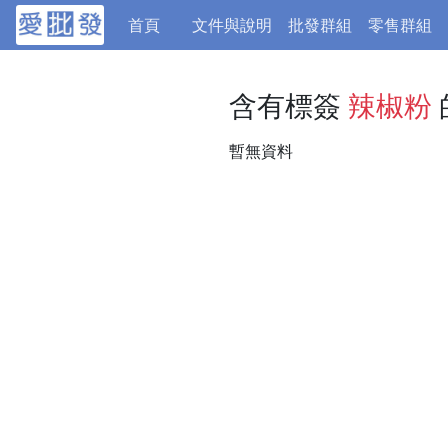
(current)
首頁
文件與說明
批發群組
零售群組
含有標簽
辣椒粉
暫無資料