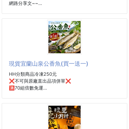
5顆/包，店家《買一送一》
網路分享文~~
+1就有10顆
❌市售一顆32元，10顆320元❌
維尼控們開始尖叫聲!!
數量限定，絕對要搶購！！！
✔ 早餐一顆超滿足
迪士尼聯名，萌度報表造型❤❤
✔ 午茶一顆直接飽
可愛又實用，增加洗手的慾望還能點綴居家環境✨
✔ 宵夜一顆罪惡又爽快
✨讓洗手變得更方便、更簡單、更衛生
猛呷，不是口號
外面細菌多，回家第一件事情就是「洗手」
現貨宜蘭山泉公香魚(買一送一)
是那種一口咬下會忍不住點頭的爽感🔥
尤其家中有小孩更要讓孩子養成愛洗手的好習慣！
使用感應式給皂機不僅可以零接觸，也可以免除肥皂潮
HH分類商品冷凍250元
吃過才知道什麼叫「超好吃」
濕軟爛，更重要的是讓孩子覺得有趣，提高洗手意願☺️
❌不可與原廠直出品項併單❌
✅含有3 種保濕成分--透明質酸、維生素C衍生物、綠
🈵70組倍數免運
📦產品資訊
茶提取物，洗完舒服不乾澀
宜蘭山泉養殖✨公香魚(買一送一)
▪ 規
✅含有殺菌成分
✅泡沫洗手液
#懂吃的ㄌ老饕都超愛
✅無需按壓，乾淨衛生，輕鬆洗手
#香魚就是要吃這種清爽細緻感
只要伸手感應，自動