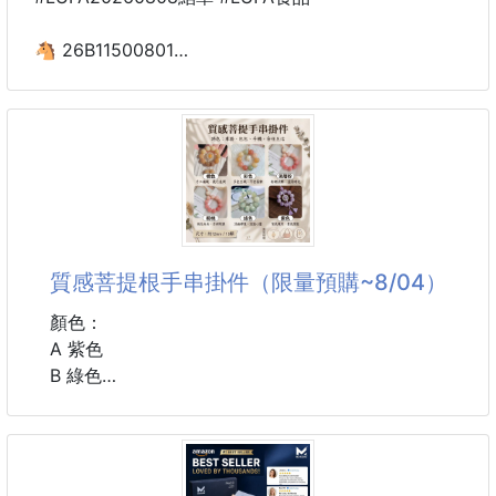
◼綠豆小月餅 (純綠豆沙) –蛋奶素
🐴 26B11500801
層層的純手工傳統酥皮口感，與犁記獨特自
💮老店 宜蘭NG牛舌餅(買一送一)
260806-14
👏團友敲碗回歸‼️
宜蘭超人氣古早味牛舌餅再度開團🤹‍♀️
🎉買一送一只要💰xxx元
➕1🟰2包👏
質感菩提根手串掛件（限量預購~8/04）
👉錯過這一檔❌下次不一定有‼️
顏色：
來自宜蘭老師傅傳承手藝，保留最經典的古早味，每片
A 紫色
薄脆酥香、越吃越涮嘴.是許多人從小吃到大的懷舊零
B 綠色
嘴。
C 桃粉
D 漸層粉
✅每包150g，約12～13片
E 橘色
✅六種人氣口味自由搭配，一次滿足！
F 彩色