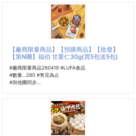
(買一送一)
提著它走在街上，連便利商店阿姨都會問你在哪買！
#街頭潮袋#提著走的藝術品
★破盤價★
+1=
★今年首批一口烏魚子，開團嘍~去年賣的嚇嚇叫 !!
好評不斷，一直追加～等到過年就沒有這個好價格了 !!
【廠商限量商品】【預購商品】【批發】
【第N團】福伯 甘栗仁30g(買5包送5包)
★幫大家省去層層的剝削，直接從雲林口湖產地進貨
所以才能拿到物美價廉的烏金烏魚子。
#廠商限量商品260419 #LUFA食品
#數量…280 #售完為止
✔每一片都是獨立包裝，不沾手更方便
#與他團同步
#第N團
✔傳統吃法：配蘿蔔片/蒜苗
🐴 26B07900401
✔可搭配蘋果或水梨切片
🌰福伯 甘栗仁30g
(買5包送5包) 260419-22
▶顏色偏深紅色！
💥💥超殺特賣💥💥