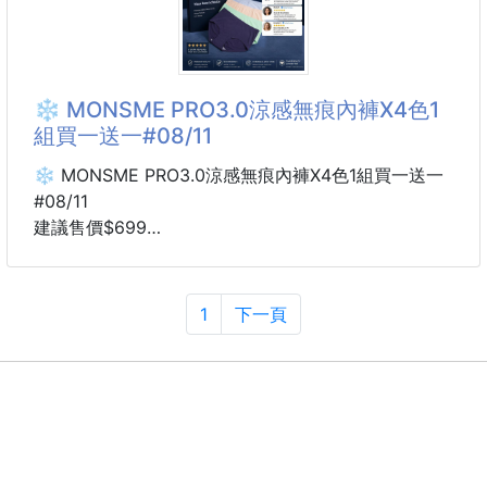
📌口味：蜂蜜，黑糖，花生
規格：約12mm/ 10顆
，芝麻，三星蔥，芥末
📌規格：約150g±5%/包
#配件 #飾品 #掛件
❄️ MONSME PRO3.0涼感無痕內褲X4色1
(約
#手串
組買一送一#08/11
❄️ MONSME PRO3.0涼感無痕內褲X4色1組買一送一
#08/11
建議售價$699
5-8周貨到通知
Thousands of Women Love It!
夏天一定要入手的必備款
1
下一頁
不是只有涼感，
更是每天都想穿的涼感舒適。
熱銷好評推薦
眾多消費者喜愛的人氣款，舒適度一穿就有感。