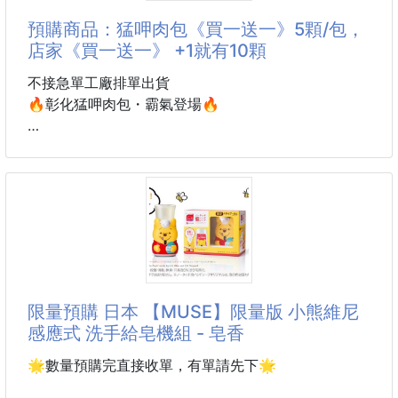
▶養殖烏魚 : 為人工飼養，顏色全為黃橙色，油脂含量
買5包送5包只要xxx元🔥🔥🔥
預購商品：猛呷肉包《買一送一》5顆/包，
相對野生烏魚少。
天啊~~平均一包不到xxx元阿...
店家《買一送一》 +1就有10顆
▶野生烏魚
👑免剝殼！隨時享受栗子的天然美味！
不接急單工廠排單出貨
🔥彰化猛呷肉包・霸氣登場🔥
✅100%嚴選優質板栗：
顆顆飽滿、色澤金黃，鬆軟綿密，栗香濃郁。
一包在手，重量有感！
這不是普通肉包，是一顆讓人驚呼「也太好吃！」的猛
✅免剝殼設計：
呷級肉包😎
開袋即食，徹底解放您的雙手！
🥟 老麵發酵外皮
✅30g輕巧隨身包：
蓬鬆柔軟、微Q不乾口，越嚼越香！
完美單次份量，辦公室、郊遊、解饞的最佳選擇。
🥩 內餡爆量
限量預購 日本 【MUSE】限量版 小熊維尼
✅全素食：
真材實料大口豬肉餡，比例超有誠意
感應式 洗手給皂機組 - 皂香
天然健康，是您下午茶、宵夜
一扒開內餡超滿💦
不是空氣包，是扎扎實實的厚實份量！
🌟數量預購完直接收單，有單請先下🌟