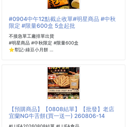
這款很適合家裡冰箱囤起來欸🤤
簡單煎一煎、烤一烤、氣炸一下， 整尾上桌就很有日
式料理店那個感覺！
#0904中午12點截止收單#明星商品 #中秋
限定 #限量600盒 5盒起批
現在正當時，買一隻送一隻
不接急單工廠排單出貨
香魚最迷人的地方就是它的香氣
#明星商品 #中秋限定 #限量600盒
✨ 肉質細緻、魚味乾淨，吃起來不會厚重油膩，
⭐️犁記-綠豆小月餅
外皮烤到微微酥脆，裡面魚肉細嫩帶鮮甜， 灑一點鹽
⭐️犁記-烏豆沙蛋黃酥
巴就很好吃，連內臟都能食用。
⭐️犁記-豆沙滷肉綠豆椪
▸附紙袋
料理也超簡單👇
🔥 鹽烤香魚：最經典，吃原味最準
★傳承百年好味道~百年不變的好滋味~~年年爆單 !!
🍳 平底鍋乾煎：外皮香酥、魚肉細嫩
越到中秋越難買到，每年大缺貨~先預購，先卡量 !!
🌪 氣
➔每年必買中秋禮盒，媒體強力報導~年年銷售NO.1 。
【預購商品】【0808結單】【批發】老店
➔今年中秋超多選擇，除了有新奇創意月餅，也有百年
宜蘭NG牛舌餅(買一送一) 260806-14
正規的禮盒唷~~免現場排隊,不用擔心買不到~~~
社團獨賣~給你今年中秋最棒的中秋禮盒~~
#LUFA20260808結單 #LUFA食品