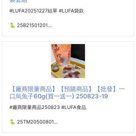
#LUFA20251227結單 #LUFA袋款
🐍 25B21501201
💎WiggleWiggle®正版授權
台灣獨家限定
組合式收納袋套組 251225-15
※廠商控價…零售價不可低於$259
【時尚不撞袋潮流聯名】
👑WiggleWiggle正版授權！全台獨家發售！💥
【廠商限量商品】【預購商品】【批發】一
口烏魚子60g(買一送一) 250823-19
風靡韓國的WiggleWiggle收納袋組終於來了～～限定
兩入組🧡
#廠商限量商品250823 #LUFA食品
收納袋界的變形金剛🔥兩入組神連結，一扣容量瞬間
Double💯
🐍 25TM20500801
⭐️一口烏魚子60g 250823-19
正反兩面圖案都可愛時尚滿分🎯