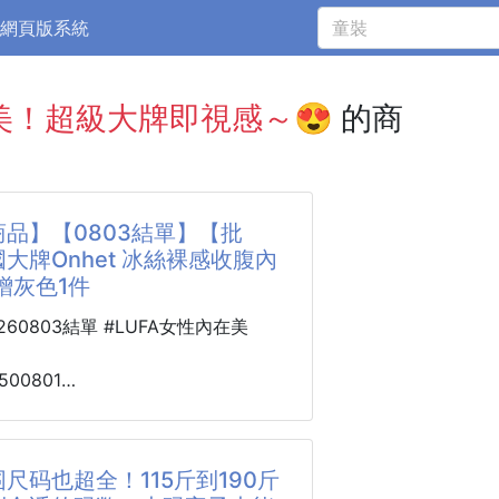
網頁版系統
美！超級大牌即視感～😍
的商
品】【0803結單】【批
大牌Onhet 冰絲裸感收腹內
贈灰色1件
0260803結單 #LUFA女性內在美
500801
nhet
收腹內褲4件+
 260802-06
尺码也超全！115斤到190斤