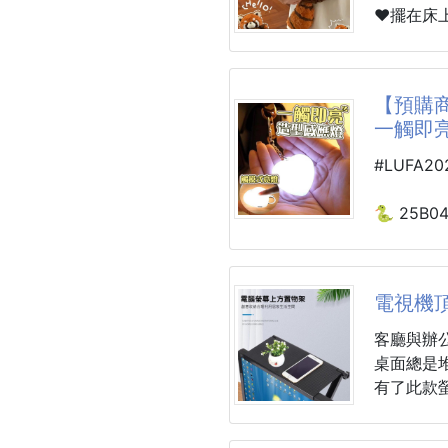
POLO衫
「時尚包
❤️擺在
雅告別繁
💡多场景
▪️尺寸：3
▫️日常通勤
1. 頂級
▪️材質：
【預購商
嚴選高品
一觸即亮 
的粒面紋
感，耐磨
#LUFA2
2. 18
🐍 25B04
前袋採用 
一觸即亮
子摸象！
251204-0
10 個卡
電視機
心形燈面
等感應，
客廳與辦
獨立零錢
“隨身小太
桌面總是
掛在鑰匙
有了此款
專屬紙鈔
無負擔，
然一新
專利結構