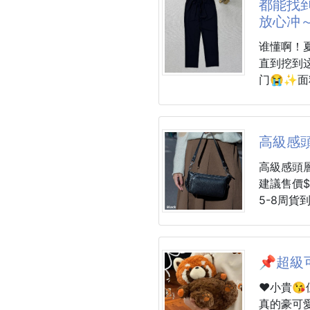
都能找
※廠商控價
放心冲
✔️一穿
谁懂啊！
💥上市熱
直到挖到
💞下標1
门😭✨面
上手就是滑
團友不斷許
穿也完全不
高回購率，
85%锦
高級感頭
容易起球
工廠產線
15%氨
高級感頭層
小編求了
你怎么动
建議售價$1
團💪
而且速干
5-8周貨
干爽，告
顏色
🉐🉐我們
📝细节控
經典黑
✅ 松紧
奶茶
🎉直到試
📌超級
✅ 双侧
莫蘭迪綠
🎉洗白對
不怕跑跳
霧藍
❤️小貴
✅ 简约
告別混亂
真的豪可