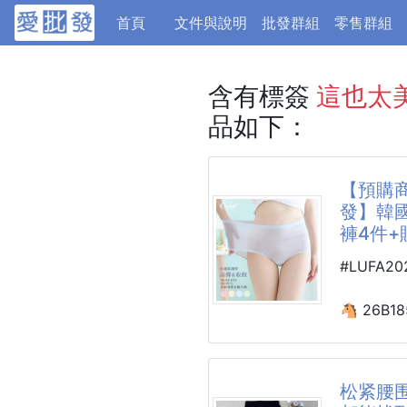
(current)
首頁
文件與說明
批發群組
零售群組
含有標簽
這也太
品如下：
【預購商
發】韓國
褲4件+
#LUFA2
🐴 26B18
韓國大牌O
冰絲裸感
贈灰色*1件
松紧腰围