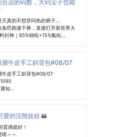
到合适的码数，大码宝子也能
…零售價不可低於$225
～
就回不去的解放感
夏天真的不想穿闷热的裤子…
銷破萬組,團友指定再回購💥
这条昂跑速干裤，直接打开新世界大
=5件一次帶走💞
料封神｜85%锦纶+15%氨纶
溜溜的冰感！自带凉感buff，夏天
願開團,就知道這組多麼好穿💯
闷汗💦
保證只會越穿越愛💖💖
纶保证耐磨抗造，日常穿、运动穿都不
層牛皮手工斜背包#08/07
变形；
滿到一度生產不出來😱
纶弹力超足，跑跳、深蹲都不紧绷，随
牛皮手工斜背包#08/07
好久工廠才同意再生產給團友繼續開
都无束缚！
090
效果真的顶，暴汗之后风一吹很快就
到通知
别湿腻尴尬～
開團一組只要:$xxx
直接狂喜
腰+抽绳设计，不挑腰围，穿脱超方便
過ONHET才完全
可愛的浣熊娃娃🦝
隐形拉链口袋，放手机、钥匙超安心，
收復
掉出来
但質感超好！
直筒版型，男生女生都能穿，搭T恤、
，一包搞定！ 兼具「皮夾功能」與
愛唷～～