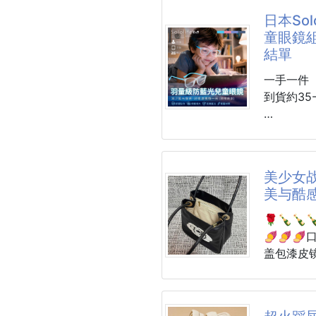
暖光柔和
居家小物
日本So
會晃到眼
兩根支架
童眼鏡組
更厲害的是
耐高溫、
結單
滿：夜歸時
市面上各
更安心；
不易變形
一手一件
用摸黑找
到貨約35-
尺寸：約3
標準值±
🔥⏩新品
材質：AB
💎日本S
組(贈眼鏡
美少女
美与酷
#今年兒
道差在哪
🌹🍾️
🍠🍠
今年家長
盖包漆皮
鏡👓
少女战士
不是只有
存！容量
的舒服💯
🌟星包