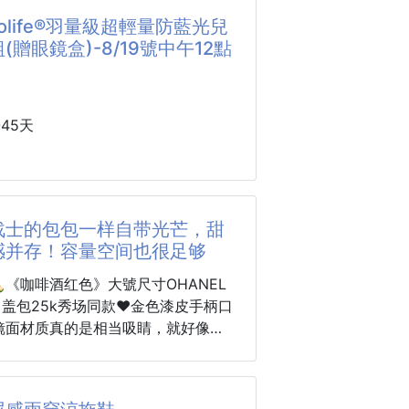
不刺眼，既夠照亮鎖孔、臺階，又不
輕鬆收納
lolife®羽量級超輕量防藍光兒
睛，半夜起夜照路也不會吵醒家人；
可活動可隨意調整角度
(贈眼鏡盒)-8/19號中午12點
多場景適配 + 隱藏妙用 + 性價比拉
不變形、堅固耐用
拿它當 “安全燈”，獨居女孩走夜路
式電腦、電視螢幕都可使用
出差住酒店，用它當床頭小夜燈，不
、使用壽命更長
開關
45天
3x16cm（手工測量，依照國際驗貨
2，請以實物為準）
上市⏪🔥
S
ololife®羽量級超輕量防藍光兒童眼鏡
盒)💎
战士的包包一样自带光芒，甜
感并存！容量空间也很足够
童眼鏡我最想推薦的就是它 #一戴就知
裡
️🍾️《咖啡酒红色》大號尺寸OHANEL
口盖包25k秀场同款❤️金色漆皮手柄口
圈討論度最高的，就是這一副護眼眼
镜面材质真的是相当吸睛，就好像美
的包包一样自带光芒，甜美与酷感并
防藍光厲害，真正厲害的是戴起來真
空间也很足够🆙漆皮CF实用王者星
这只链条包一定拥有姓名了!漆皮镜面材