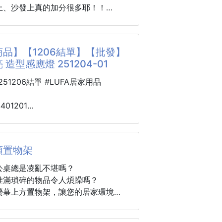
都超百搭
款」的質感神器，陪你輕鬆出門，優
床上、沙發上真的加分很多耶！！
瑣。
实穿不踩雷
5cm、55cm、70cm
全頭層粒面牛皮 ｜ 觸感極致軟韌
毛絨+PP棉
品】【1206結單】【批發】
質頭層牛皮製作，保留天然皮革細緻
造型感應燈 251204-01
理。手感柔軟親膚，越用越有獨特質
耐用，高質感一眼看得見！
0251206結單 #LUFA居家用品
0度大開口風琴設計 ｜ 一目瞭然超好拿
401201
180 度全展開設計，東西再也不用瞎
 造型感應燈
1
位槽：信用卡、證件有序排列。
頂置物架
，暖光瞬間亮起，不用找按鈕、不用
深夜開門、走黑樓道時，掏出來就是
公桌總是凌亂不堪嗎？
拉鍊袋：硬幣不亂跑。
陽”；心形造型 + 掛鏈設計太香了！
堆滿瑣碎的物品令人煩躁嗎？
串、包包上像個可愛掛飾，揣兜裏毫
螢幕上方置物架，讓您的居家環境煥
與
再也不會出門忘帶照明工具🥰
設計