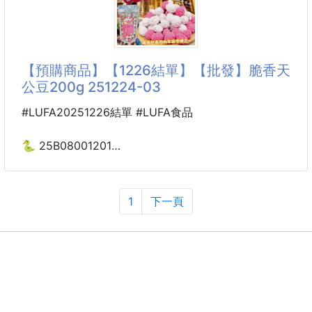
追劇、辦公室解饞、出遊嘴饞都超方便。
袋內採獨立小包裝，乾淨好攜帶，
也方便和朋友分享，喜歡重口味零食的人一定要囤！
【預購商品】【1226結單】【批發】脆香天
【淨重】120g／袋
公豆200g 251224-03
【口味】酸辣味
【食用方式】開袋即食
#LUFA20251226結單 #LUFA食品
【包裝形式】袋裝，內含獨立小包裝
【過敏原資訊】本產品含有大豆成分
🐍 25B08001201
【產地】中國
脆香天公豆200g 251224-03
📍購前須知
1
下一頁
◾商品口感、酸度與辣度因個人口味不同，實際風味
👏一年就團這一次！🎉
請以實品為準。
不是超市貨，也不是隨時補得到的零食，是以前柑仔店
◾包裝圖案、文字或
櫃台旁、傳統市場角落🏮才找得到的那種古早味天公
豆。
🙏特地拜託老師傅撥時間少量製作👨‍🍳