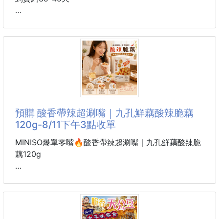
職人研發獨家醬汁突破傳統米果變更好吃✔️
季節限定-麻辣綜合蔬果脆片
👏🏻香氣甜鹹濃郁
#香辣涮嘴
👏🏻酥中帶脆超涮嘴
#綜合口味一次滿足😌
（敏豆脆條/香蕉片/原味地瓜條/波羅蜜脆片/紅蘿蔔）
嚴選台灣優質米製作‼️米香蹦發整個口腔
～嘴饞又愛重口味的朋友
讓海苔與微辣在舌尖交織
👍非常推薦～麻辣口味
🔥質地酥脆不油膩🔥完全沒有油耗味！
採用低溫烘焙製作真空脫水製作，保留蔬果完整營養，
預購 酸香帶辣超涮嘴｜九孔鮮藕酸辣脆藕
不管是⭕深夜追劇⭕朋友聚會
鹹香辣調味後更添蔬果干甜味更佳更好吃
120g-8/11下午3點收單
‼‼ 無添加任何色素、防腐劑~
可以吃的非常安心也讓人一吃就欲罷不能😋
MINISO爆單零嘴🔥酸香帶辣超涮嘴｜九孔鮮藕酸辣脆
夾鏈袋包裝，保存方便又衛生，
藕120g
打開包裝就能馬上享用這滿滿的極脆口感，越吃越刷
嘴，又辣又脆真的會不小心就嗑掉一大包，真是太好吃
這包真的一開就停不下來！
嚴選荊州九孔鮮藕，去皮切塊後調入酸辣醬汁，
每一口都清脆爽嫩、酸香帶辣，越嚼越開胃🔥
不用加熱，撕開就能直接吃，