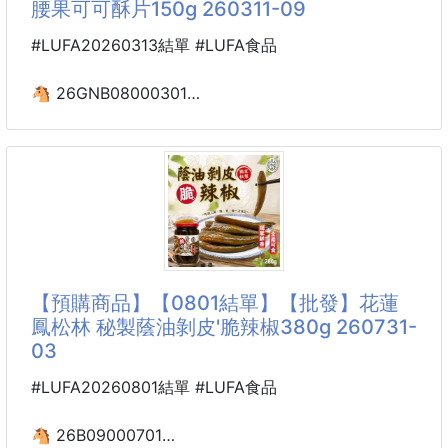
腰果可可酥片150g 260311-09
酸得剛好、甜得剛好，微辣感也剛剛好。
#LUFA20260313結單 #LUFA食品
最重要的是那個脆度真的很誇張，一入口就是爽脆清
甜，越吃越開胃。
🐴 26GNB08000301
爆脆腰果可可酥片150g
260311-09
為什麼這款這麼涮嘴？
🏆🔥回購率超高！爆脆腰果可可酥片🔥🏆
✅ 黃金色濃郁醬汁
吃過的都自己默默回來補貨那種🤫
酸甜微辣，甘香濃郁，吃起來很順口。
外層裹上一層輕脆適宜香濃可可🍫
✅ 爽脆大白菜
接著是腰果顆粒在嘴裡爆開💥
【預購商品】【0801結單】【批發】花蓮
嚴選白菜製作，口感脆嫩清甜，不是軟爛泡菜。
酥、脆、香、微苦可可味慢慢化開，最後留下的是滿嘴
鳳松林 秘製蔭油剝皮'脆辣椒380g 260731-
的甜蜜香濃🤎
03
✅ 古早味
❌大賣場售價💰:169/包❌
#LUFA20260801結單 #LUFA食品
🔥團購價$xxx/包🔥
（真的限量，這批做完要等下一輪手工製作⏳）
🐴 26B09000701