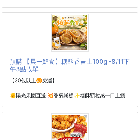
文創品牌 花蓮鳳松林
絕不是死甜膩口那種。
秘製蔭油剝皮'脆"辣椒
是大人小孩都會愛的香甜可可味😌
380g 260731-03
這種可可＋堅果的酥片，成本真的不低💰
📢📢花蓮必買的伴手禮清單之一
可可原料本來就貴
#獨家秘製蔭油醬香💯
#脆香爽辣超涮嘴🔥
預購 【晨一鮮食】糖酥香吉士100g -8/11下
✨私藏推薦、廚房必備
午3點收單
🌶️老饕一吃就愛上的敲碗美食
【30包以上🉑免運】
嚴選皮薄肉質肥厚的優質"青辣椒"製作
絕非一般次級或🆖NG辣椒
🌞陽光果園直送 💥香氣爆棚✨糖酥顆粒感一口上癮
㊙️獨門工序製作，油炸後剝皮去籽
❗❗【晨一鮮食】🍊糖酥香吉士100g
再佐以獨家秘製純黑豆蔭油醃浸💯
100%真實果肉製作🍊
😋使得剝皮辣椒吃起來脆度十足
糖酥顆粒包裹✨酥脆口感超療癒
鹹香回甘、辣而不嗆🔥
酸甜平衡越吃越涮嘴😍
每一口都保有爽脆口感