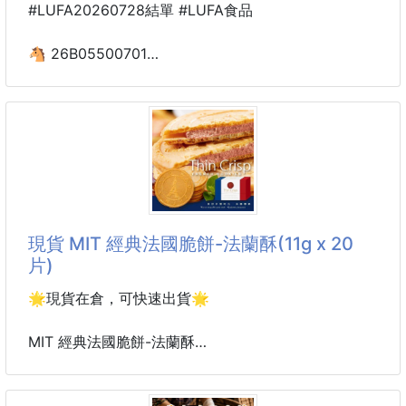
#LUFA20260728結單 #LUFA食品
🐴 26B05500701
🏆️辦公室瘋搶人氣零食
限時大特價
📣酸菜魚風味脆酥70g 260726-30
❌電商售價$89
🌶️酸菜魚愛好者集合！
不用出門排隊排到天荒地老
現貨 MIT 經典法國脆餅-法蘭酥(11g x 20
來！這包台灣製的#酸菜魚風味脆酥幫你解饞！
片)
一打開那個特製酸菜的香氣直接撲鼻，完全就是現場吃
酸菜魚的靈魂啊！🤤
🌟現貨在倉，可快速出貨🌟
⭕️酸香開胃⭕️微微辣提味⭕️花椒回甘
MIT 經典法國脆餅-法蘭酥
酥酥脆脆的小魚造型，滿滿的特製酸菜酸香，微酸微
辣、帶點麻花椒味，完全是追劇和下酒神物🍺
MIT經典法國脆餅-法蘭酥，現貨熱騰騰到庫！