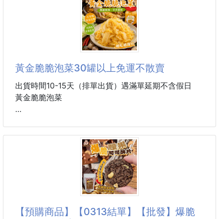
🐟完美神還原：
🔰唯一指定——台灣最好吃的法蘭酥！
前味是酸菜的靈魂酸香，中味帶出輕辣與鮮魚甘甜，後
這款經典法國脆餅，來自台灣知名大廠，
味還有淡淡的花椒
多年來穩居銷售榜前位，口碑歷久不衰。
我們獨家取得雙口味包裝，
一次滿足您對酥脆甜點的所有想像！
黃金脆脆泡菜30罐以上免運不散賣
🉐️🉐️🉐幸福分享價一盒$135
出貨時間10-15天（排單出貨）遇滿單延期不含假日
黃金脆脆泡菜
🍓＋☕ 獨家雙口味組合：
每盒內含「草莓10片＋咖啡10片」，總共20片獨立包
🔥好評不斷、回購率超高
裝。
內行人才知道的古早味脆泡菜！
咖啡風味醇厚濃郁，草莓香氣清新自然，每一口都吃得
到真材實料。
這款 黃金脆脆泡菜 真的很邪門。
餅體輕薄酥脆，入口即發出清脆聲響，濃郁滋味在唇齒
本來只是想夾一點配飯，結果越吃越涮嘴，最後整碗白
間漫開，讓人一片接一片，停不下來！
飯直接被清空。
它不是韓式那種重辣泡菜，
【預購商品】【0313結單】【批發】爆脆
而是台灣人最愛的 古早味酸甜開胃路線。