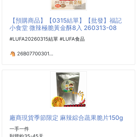
下午茶追劇零食首選☕
越咬越脆、越吃越香😍
大人小孩都愛的柑橘系點心💛
【預購商品】【0315結單】【批發】福記
🌶️喜
一口驚艷果香四溢➕糖酥顆粒感
小食堂 微辣極脆黃金酥8入 260313-08
酸甜酥脆一吃停不下來！
#LUFA20260315結單 #LUFA食品
🍊嚴選新鮮香吉士製成
保留自然柑橘果香與迷人酸甜滋味
🐴 26B07700301
外層裹上細緻糖酥顆粒
❤️福記小食堂 微辣極脆
每一口都能吃到酥脆糖晶＋Q彈果肉的雙重層次✨
黃金酥8入 260313-08
酸甜不膩、越嚼越香
熱賣破50萬包的黃金酥
層次豐富超涮嘴😋
全新包裝升級
果香、酸香、糖香一次滿足
獨立包裝，撕開即吃好方便
忍不住一片接一片💛幸福感直接拉滿！
追劇必備、配酒神隊友‼️‼️
廠商現貨季節限定 麻辣綜合蔬果脆片150g
辦公室瘋搶的下午茶點心天花板🔥
評比為米果類排行NO.1
一手一件
👫連家族聚會都要一次吃完一大袋才過癮！
到貨約35-45天