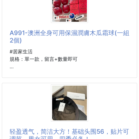
口罩，也該換點心情。
💦 防水設計浴室可以用
從溫柔奶茶、夢幻粉紫，到清新海藍，
🫧 吸盤直接吸在磁磚／玻璃
10款人氣色系，讓每天都多一點好心情✨
🎶 藍牙連線手機就能播
A991-澳洲全身可用保濕潤膚木瓜霜球(一組
2個)
🌹煙燻玫瑰
重點是很簡單👌
💗粉嫩星光
不用拉線、不用設定很複雜
#居家生活
☕香醇奶茶
規格：單一款，留言+數量即可
洗澡、刷牙、整理的時候
放個音樂或Podcast都很舒服🎧
➖️➖️➖️產品說明➖️➖️➖️
甚至露營、廚房、房間也能用🏕️
✅+1 = 一組兩個
🏆澳洲🇦🇺年年銷售冠軍🏆
小小一顆但氛圍感很夠❤️
🔥第一名火爆商品『木瓜霜』🔥
🔥全新款『球狀』🔥
📌商品：防水浴室可用吸盤藍牙音箱
🙌方便🚫不沾手🚫不沾手
📌規格：單一款
💯💯萬用!!!!全身可用💯💯
轻盈透气，简洁大方！基础头围56，贴片可
📌顏色：隨機
调节，男女可用，四季必备！
📌尺寸：如圖