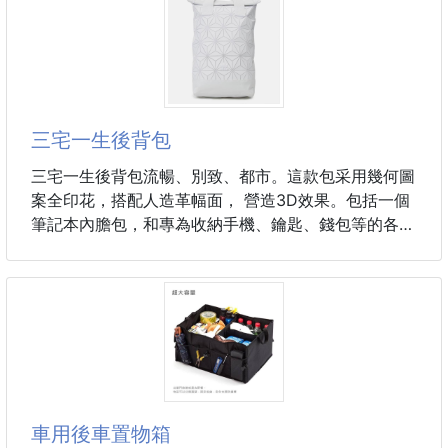
鞋墊以增加舒適度。 它們有不同的尺寸和顏色可供選
擇，以適應不同的腳型。 涼鞋上的貓是裝飾性的，為
設計增添了俏皮感。 這款涼鞋適合休閒和正式穿著。
它們非常適合夏季穿著，可以搭配各種服裝。 它們佩
戴起來也很舒適，可以長時間佩戴而不會引起不適。
它們由優質材料製成，經久耐用，是任何女生鞋履收藏
三宅一生後背包
的不二之選。
三宅一生後背包流暢、別致、都市。這款包采用幾何圖
尺寸
案全印花，搭配人造革幅面， 營造3D效果。包括一個
鞋號34/腳長21.6-22cm/腳寬8-8.5cm
筆記本內膽包，和專為收納手機、鑰匙、錢包等的各種
鞋號35/腳長22.1-22.5cm/腳寬8.5cm
貼心口袋。
手提把：新款雙提把 /拉鏈主袋；魔術帶卷邊搭蓋 /獨
立筆記本袋；內置手機袋和拉鏈袋 /可調節加襯肩帶 /
背面三排英文
尺寸：49CM x 27CM x 9CM
外層：50%聚酯纖維/50% 聚酯氨人造革
襯裏：100%聚酯平紋布
車用後車置物箱
#包包