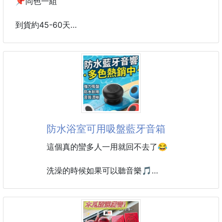
📌同色一組
到貨約45-60天
✨ 口罩不只是日常防護，
也是每天穿搭的一部分。
低飽和、霧感色系真的很耐看🫶
這次宏瑋醫材推出的成人滿版平面口罩，
一盒50入、一盒一色，10款配色各有不同風格，
從溫柔粉色到沉穩深色，日常通勤、約會穿搭都很好
防水浴室可用吸盤藍牙音箱
搭！
這個真的蠻多人一用就回不去了😂
🔥🎨【宏瑋醫材 成人滿版平面醫療口罩】
50入／盒｜一盒一色｜台灣製造｜未滅菌
洗澡的時候如果可以聽音樂🎵
整個氛圍真的差很多✨
🌞 這個夏天，換上你的專屬色🌞
但手機放浴室又很怕進水😵‍💫
不是只有衣服要換季，
這顆就直接幫你解決這問題👇