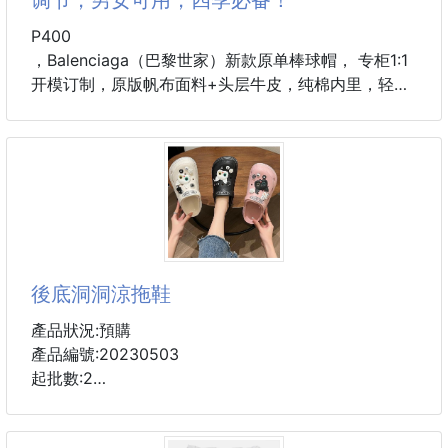
👉怎麼說他是萬用的呢？
⭕因為他的功效真的太強大了
P400
+1 幫你登記🔥
✔不管燒燙傷、擦傷、割傷、曬傷、乾裂、皮膚疹、
，Balenciaga（巴黎世家）新款原单棒球帽， 专柜1:1
尿布疹、蚊蟲咬傷，都可以使用
开模订制，原版帆布面料+头层牛皮，纯棉内里，轻盈
⭕也很多人當護唇膏
透气，简洁大方！基础头围56，贴片可调节，男女可
⭕擦腳底龜裂
用，四季必备！
⭕更多媽咪拿來擦肚子的妊辰紋，
⭕簡直是萬用藥膏嘛！必買神膏！
👏🏻高含量維生素幫肌膚提供營養
👏🏻多重礦物質幫肌膚補水養護
👏🏻3大植物萃取精油
後底洞洞涼拖鞋
💯長
產品狀況:預購
產品編號:20230503
起批數:2
這款涼鞋採用輕質、柔韌的材料製成，並配有帶襯墊的