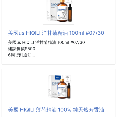
顏色： 藍 / 紅
尺寸 S-2XL
美國us HIQILI 洋甘菊精油 100ml #07/30
美國us HIQILI 洋甘菊精油 100ml #07/30
建議售價$590
6周貨到通知
☘️這瓶是超人氣的 洋甘菊精油，聞起來清新花香，讓
人一秒放鬆！
💤如果你有睡眠困擾，睡前滴幾滴洋甘菊精油，整夜
好眠不是夢～
🍀它還能舒緩敏感肌，搭配基底油調和後按摩，對肌
膚溫和無刺激！
💤不只是香氛，經痛、壓力大時，也能用洋甘菊精油
做放鬆調理。
美國 HIQILI 薄荷精油 100% 純天然芳香油
🌿大容量100ml，居家、泡澡、擴香都能用，CP值真