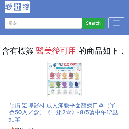
Search
含有標簽
醫美後可用
的商品如下：
預購 宏瑋醫材 成人滿版平面醫療口罩（單
色50入／盒）《一組2盒》-8/5號中午12點
結單