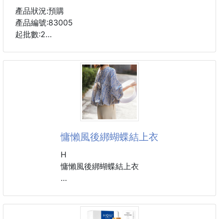
產品狀況:預購
產品編號:83005
起批數:2
●家中/車後箱...收納好幫手
●工具/瓶瓶罐罐 / 家中玩具 / 外出野餐食物...通通可裝
●三段式.全開(2大格)/收一半(1大格) / 全收(如手提帶.
輕巧)
●材質厚實.可擦拭清洗.即可
●側邊扣環設計.收起時更方便.不會開掉
●內部設有收納鬆緊帶.可放起子.筷子..等小物
慵懶風後綁蝴蝶結上衣
●側邊有兩個附蓋口袋.及四個網狀袋~增加收納空間
【材質】尼龍帆布(牛津布)
H
【尺寸】56x39x26.5 公分
慵懶風後綁蝴蝶結上衣
#汽車用品 #置物箱
材質：聚酯纖維