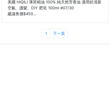
的超高，趕快帶回家！
美國 HIQILI 薄荷精油 100% 純天然芳香油 適用於清新
【商品特色】
空氣、護髮、DIY 肥皂 100ml #07/30
⭐️舒緩情緒、安定心神：洋甘菊具有獨特的花香，可
建議售價$450
幫助放鬆、舒緩焦躁不安。
6-8周貨到通知
💤助眠：能改善睡眠品質，對失眠者特別有幫助。
這款薄荷精油清新又涼爽，夏天用最適合，瞬間醒腦提
😴舒緩肌膚敏感：適合乾燥、紅腫
神！
1
下一頁
☘️頭昏腦漲、壓力大？滴一滴薄荷精油按摩太陽穴，
馬上舒緩！
🌿鼻塞不舒服的時候，用它擴香，呼吸立刻變順暢
☘️搭配基底油按摩肚子，腸胃不適的時候也很有幫
助。
🌿100ml大容量超划算，還有旅行瓶，外出隨身帶著超
方便！
【商品功效】
🌱清新提神：強烈清涼感，有助於驅散疲勞、提升精
神。
🪴舒緩頭部不適：常用於按摩太陽穴，幫助減緩緊繃
感。
🌱幫助呼吸：清爽薄荷香氣能暢通呼吸道