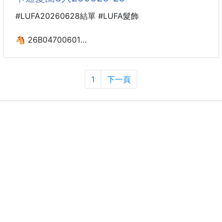
#LUFA20260628結單 #LUFA髮飾
🐴 26B04700601
可愛卡通髮圈8入260626-29
💓可愛必備款💓
1
下一頁
這麼可愛這麼Ｑ的髮圈當然要入手啦～～
粉嫩粉嫩的卡通角色瞬間就超有青春少女感😍
不管是綁馬尾、公主頭各種造型都百搭唷💕💕💕
🌈可愛又帶點閃亮透感的設計充滿糖果色系的配色
粉嫩粉嫩的糖果色系配色很百搭裝扮起來超可愛！
Ｑ萌的造型設計可愛吸睛讓髮型更加百變❤️
🌟一組8️⃣入自由搭配輕鬆打造甜美的俏皮風格唷❣️