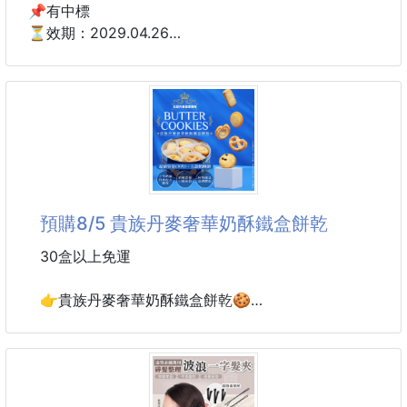
🌸 爆紅話題成分
📌有中標
⭐️酸熱護髮配方
⏳效期：2029.04.26
→ 日本妹子集體瘋狂
產地:台灣
⭐️Silk Protein 蠶絲蛋白
→ 髮絲閃耀光澤
🇯🇵日本銀座沙龍 - 酸熱胎盤素 豐盈蓬鬆防落洗髮精
⭐️角蛋白
1000ML
→ 柔順光滑 填補毛鱗片空洞
⭐️人蔘根
✔️超大容量1000ml
→ 髮絲蓬鬆柔軟，增強視覺髮量
⭐️蘋果幹細胞
🔥沒有話術，而是台日首度合作🔥
預購8/5 貴族丹麥奢華奶酥鐵盒餅乾
→ 滲透毛鱗片，撫平毛燥
🔥團購界一夜爆紅 工廠直接大爆單
❤️髮質最新奇蹟
30盒以上免運
💇‍♀️ 燙
🉐上架三天，境內狂銷10萬瓶
【 團購界銷售神話，至今還無人能及 】
👉貴族丹麥奢華奶酥鐵盒餅乾🍪
📣蛇年除了送禮，更是過年招待客人的好選擇！
👏我們保證 就算你有錢也買不到！
「 銀座ヘアサロン限定販売 」
《少女時代-潤娥 在韓劇裡超愛吃的同款餅乾！》
這個高級餅乾鐵盒不但平價又超好吃！
❤️日本美髮教父 耗時十年研究