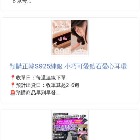
B 水母
C 海星
尺寸：18*13 cm
材質：珊瑚絨
#配件 #束髮帶
#海洋生物
預購正韓S925純銀 小巧可愛鋯石愛心耳環
📍收單日：每週連線下單
📍預計出貨日：收單算起2-6週
🚨預購商品早到早發
⚠️若遇缺貨另行告知
⚠️韓國長期配合廠商
把甜美可愛與精緻細節，輕巧佩戴在耳畔。
以小巧愛心造型為設計核心，鋪鑲晶透鋯石，
低調閃耀，簡約百搭，日常、約會或聚會皆適合。