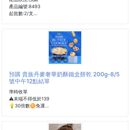
一夾立刻收服雜亂碎髮，讓髮型隨時維持乾淨俐落💯
產品編號:8493
起批數:2/支
💫一字夾設計，穩穩夾不滑落
夾得緊又穩固，不管是細軟髮
✅零技巧 ✅手殘族救星✅小巧好攜帶✅負離子不傷
還是容易滑落的髮質，都能穩穩固定
髮
💫碎髮整理神器，細節更加分
❌起床後頭髮炸毛
瀏海分岔、耳邊小碎髮、綁髮後的毛躁
通通
❌自然捲毛燥亂翹
預購 貴族丹麥奢華奶酥鐵盒餅乾 200g-8/5
❌戴安全帽頭髮扁塌
號中午12點結單
❌頭髮被風吹亂
準時收單
⚠️末端不得低於139
❌手殘不會用平板夾
💡30倍數🉑免運
⚠️宜花東及偏遠地區 運費另計⚠️
👉貴族丹麥奢華奶酥鐵盒餅乾🍪