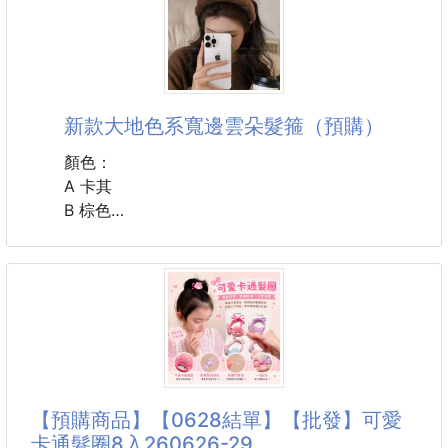
❤️‍🔥終於找到「零技巧」的無線離子二用直髮梳啦‼️
2026🐴馬年除了送禮，更是過年招待客人的好選擇！
✨預購開跑了
不管是長直髮 👌還是蓬鬆髮型它都能輕鬆解決💋
《少女時代-潤娥 在韓劇裡超愛吃的同款餅乾！》
一秒變身日本妹紙❤️出門走路都有風
這個高級餅乾鐵盒不但平價又超好吃！
新款大地色系寬邊雲朵髮箍（預購）
CP值超高超划算 裡面竟有36片高級餅乾！
顏色：
😱上班都快來不及還要整理頭髮..
一大盒吃起來真的很滿足～吃過的都持續再回購
A 卡其
配上熱熱的茶或咖啡根本是童年回憶的高級點心💕
B 棕色
⚠️還在用吹風機慢慢吹，離子夾慢慢夾？
C 米色
丹麥皇室御用👑貴族丹麥奢華奶酥鐵盒餅乾🍪
D 黑色
⚠️整理後一樣亂〰️的手殘黨？
▶雙層超值容量 一盒共有36片 CP值超高！
▶上等奶油、丹麥獨特配方製作🧈
#配件 #髮箍
▶綜合五款經典餅乾 享受貴族下午茶
💋單手就能改造凌亂的秀髮💋
「奇蹟離子輕便直髮梳」更輕便
【預購商品】【0628結單】【批發】可愛
卡通髮圈8入260626-29