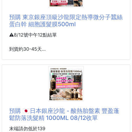
💖 小巧愛心造型
預購 東京銀座頂級沙龍限定熱導微分子蠶絲
圓潤立體愛心，象徵甜美與浪漫，增添耳畔柔美氣息。
蛋白幹 細胞護髮膜500ml
💎 鋯石精緻點綴
⚠️8/12號中午12點結單
晶透鋯石巧妙鋪鑲，折射光線閃耀細膩光芒，低調中自
帶吸睛效果。
到貨約30-45天
價格調降
✨ S925純銀材質
親膚抗敏，光澤細膩耐看，長時間佩戴舒適安心。
有效期限:2029.03.20
🤍 輕盈貼耳設計
💎東京銀座頂級沙龍限定熱導微分子蠶絲蛋白幹細胞
小巧輕盈，不壓耳，隨動作自然搖曳，展現甜美氣質。
護髮膜500ml
——
沒有騙人！相信我！
預購 🇯🇵日本銀座沙龍 - 酸熱胎盤素 豐盈蓬
這個價格，買回家做夢都會笑💕
鬆防落洗髮精 1000ML 08/12收單
是真的！只要用這款—幹細胞護髮
吹頭髮同時就能 深層熱修護🔥
末端請勿低於139