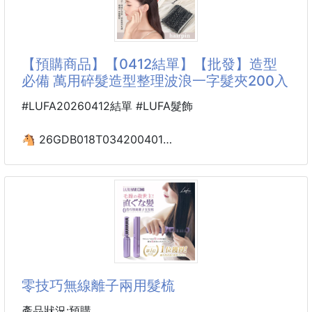
⭐️各種「掉」都有救 打造髮量蓬鬆感
CP值超高超划算 裡面竟有36片高級餅乾！
一大盒吃起來真的很滿足～吃過的都持續再回購🤣
🔝2026下半年 討論度爆棚 話題沸騰
配上熱熱的茶或咖啡根本是童年回憶的高級點心💕
【預購商品】【0412結單】【批發】造型
®️Horse Placent™ （日本馬胎盤）
必備 萬用碎髮造型整理波浪一字髮夾200入
丹麥皇室御用👑貴族丹麥奢華奶酥鐵盒餅乾🍪
✅強健
▶雙層超值容量 一盒共有36片 CP值超高！
#LUFA20260412結單 #LUFA髮飾
▶上等奶油、丹麥獨特配方製作🧈
▶綜合五款經典餅乾 享受貴族下午茶時光☕
🐴 26GDB018T034200401
▶無添加防腐劑，安心食用無負擔
☘️造型必備 萬用碎髮造型
▶免花大錢就有漂亮鐵盒 送禮體面過人🎁
整理波浪一字髮夾200入
原價🛒$2
260406-14
✨碎髮亂翹？瀏海不聽話？一夾搞定造型細節！✨
出門前明明整理好了
過沒多久碎髮亂飛、瀏海分岔，整體造型直接扣分😵
零技巧無線離子兩用髮梳
💫
「波浪一字髮夾」就是你的隨身救援小幫手！
產品狀況:預購