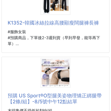
🇰🇷韓版型很好看🇰🇷
🎉🎉團購熱銷上萬套🎉🎉
🚸倉庫實拍『細螺紋』🚸
K1352-韓國冰絲拉線高腰顯瘦闊腿褲長褲
🚸高質量款🚸
┎━━━━━━━━━━━━━━━━┒
#服飾女裝
㊙️ 團 購 瘋 狂 回 購 熱 銷 款 ㊙️
#預購商品，下單後2-3週到貨（早到早發，能等再下
┖━━━━━━━━━━━━━━━━┚
單）
✔️這款非常無敵推薦，非常適合早晚溫差
規格：黑白、黑灰
⛔️超級優惠團購價，衣櫃內絕對少不的！
說明：
💗休閒衣款，不緊繃
🎉最流行百搭，高腰、腿長設計🎉
💗寬鬆~~好穿又舒服
🌟沒有打錯價錢，只有闆娘壞掉了🌟
💗居家、旅行、上課都不挑，百搭不膩
❌外面夜市一條都要390\490元
💗保證你們會再回購
🌟高腰‼️長腿設計‼️更顯瘦㊙️👍
❤️版型不用多
🌈穿上至少讓你視覺增高8cm🌈
預購 US Sport®O型腿美姿物理矯正綁腿帶
👉🏻有穿過的就知道
【2條/組】-8/5號中午12點結單
✔️好穿✔️面料挺✔️透氣✔️柔軟✔️舒適
👉🏻不信的話，你買一件試試看就知道
末端售價不得低於$99/組