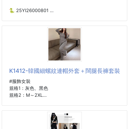
💖 修飾小腹線條
💖 提升腰線比例
🐍 25YI26000801
💖 穿起來更顯腿長
壓線長腿單寧寬褲 6512
✨ 闊腿垂墜剪裁
✨ 修飾大腿與小腿
📌尺寸：S，M，L，XL，2XL
✨ 走路自然飄逸
(尺寸如圖所示)
✨ 視覺更顯瘦
----------------------------------------------
🌀預購商品🌀
🖤 側邊雙條線設計
🚧需等待時間🚧
K1412-韓國細螺紋連帽外套＋闊腿長褲套裝
🖤 運動感加分
❌不接急單❌
🖤 視覺拉長腿部比例
👉貨到通知👈
#服飾女裝
🖤 穿搭更有層次
🚨下單後，不接受任何原因取消訂單
規格1：灰色、黑色
----------------------------------------------
規格2：M～2XL
✔️ 字母刺繡細節
⚠️注意事項：
✔️ 簡約不單調
👉圖文+影片僅供參考使用方式
➖️➖️➖️產品說明➖️➖️➖️
✔️ 增添質感亮點
👉所有配件以實際收到為主
👉實品顏色跟照片，會因燈
✴️兩件套=外套➕️長褲