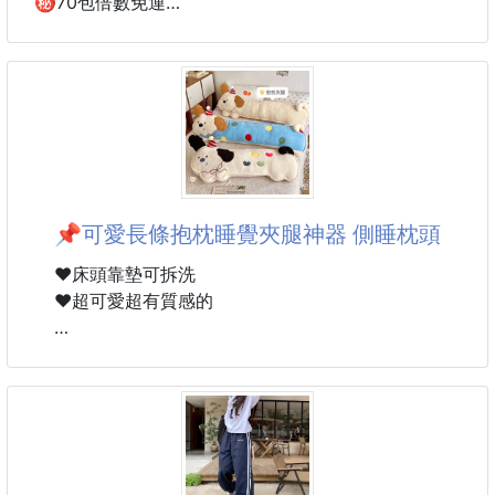
㊙️70包倍數免運
帶骨櫻桃鴨腿
#煮湯也超適合
#精華鴨腿直接帶回家
🦆 高級排餐等級，在家簡單煎就能享用！
這次幫大家找到超誘人的 帶骨櫻桃鴨腿，香甜、鮮
嫩、多汁，一煎下鍋香氣立刻飄滿整間廚房，真的會讓
📌可愛長條抱枕睡覺夾腿神器 側睡枕頭
人忍不住一直偷看鍋子！😍
❤️床頭靠墊可拆洗
嚴選來自花蓮好山好水飼養的
❤️超可愛超有質感的
✨ 純種英國櫻桃鴨 ✨
只取最精華最美味的鴨腿~而且是大隻的唷
▪️材質：毛絨+PP棉
▪️尺寸：大款115*22*14cm/小款85*20*12cm
▪️款式：米白開心小狗、糖豆小狗、波點小狗
粉嫩細緻的肉質搭配豐厚鴨皮，料理時先將鴨皮朝下慢
慢煎香，油脂自然逼出，表皮煎到金黃焦香，裡面的鴨
肉依然保有鮮嫩與肉汁，一口咬下超有滿足感！