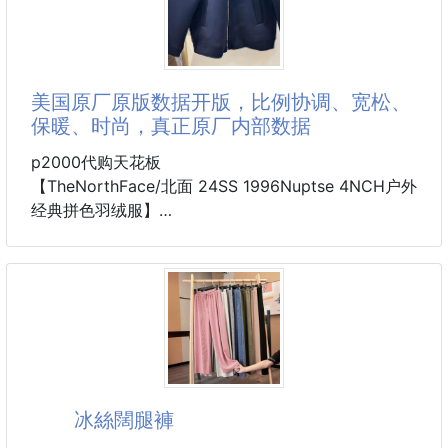
💯
不知不覺整個人放鬆又舒服，睡眠品質也跟著提升💤
✔ 嚴選國產雞，在地溯源有保障
老實說，小編一開始也是半信半疑，心裡一直想：「
✔冷凍保存最長一年，想吃再退冰
美国原厂原版数据开版，比例协调、宽松、
保暖、时尚，真正原厂内部数据
🔴規格：500g/包
p2000代购天花板
🔴保存期限：冷凍一年
【TheNorthFace/北面 24SS 1996Nuptse 4NCH户外
经典拼色羽绒服】
设计理念：
The North Face"的字面含义为山的最寒冷、最艰难一
-------------------
面。它也是The North Face"的产品能够发挥功能的地
36包以上免運，未滿+220
方。 The North Face。一直致力支持去发现亲近自
上樓、偏遠地區、外島、港口、醫院運費另計
然。赞助探险家们去征服那些遥远的,人类尚不可触及
#GG
的角落。 The North Face"的标识,取自于美国
Yosemite优胜美地国家公园内的半圆页山Half Dome,
这也是等岩爱好者们擎爬花岗石的终极目标。
冰絲闊腿褲
面料+特点：