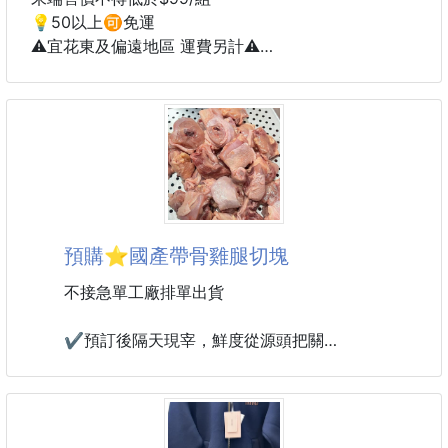
👍好穿，又寬鬆
💡50以上🉑免運
👍超百搭款
⚠️宜花東及偏遠地區 運費另計⚠️
👍褲頭鬆緊，穿著舒服不勒
到貨約45-60天
🔥🔥這款很可以包色🔥🔥
🌀無論運動還是休閒都可以輕鬆應對
🔥⏩新品上市⏪🔥
🌀鬆緊腰帶設計，舒適貼合方便快捷
💎US Sport®O型腿美姿物理矯正綁腿帶 2條/組💎
團購優惠價$99/組
💮日常出街輕鬆好駕馭
💮隨手一搭配就超有
2026旅行圈討論度最高的小物🏆一條綁帶，讓無數久
預購⭐️國產帶骨雞腿切塊
坐族、出國族一試就回不去🔥
一路不再腿開開舒服又自在 旅行達人都默默放進隨身
不接急單工廠排單出貨
包的小秘密
✔預訂後隔天現宰，鮮度從源頭把關
今年最夯的小物，就是它🫵
小小一條綁腿帶，卻讓無數久坐族愛不釋手🫶
✔下單才製作，不囤貨不積壓
尤其搭長途飛機的時候，雙腿自然靠攏、坐姿更穩定
✔真空鎖鮮包裝，保留肉汁與原味