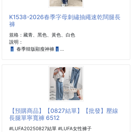
以前想吃這種鴨腿料理，通常都要到高
K1538-2026春季字母刺繡抽繩速乾闊腿長
褲
規格：藏青、黑色、黃色、白色
說明：
👖 春季韓版顯瘦神褲👖
✨ 高腰設計拉長比例
🤩抗皺🤩速乾🤩冰絲材質
💖 闊腿版型修飾腿型
⁉️ 是不是每次穿長褲
⁉️ 小腹明顯不好遮？
⁉️ 大腿肉肉卡卡的？
⁉️ 貼腿褲顯壯不敢穿？
【預購商品】【0827結單】【批發】壓線
⁉️ 想舒服又想顯瘦？
長腿單寧寬褲 6512
💖 高腰鬆緊設計
#LUFA20250827結單 #LUFA女性褲子