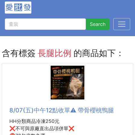
Search
含有標簽
長腿比例
的商品如下：
8/07(五)中午12點收單⚠️ 帶骨櫻桃鴨腿
HH分類商品冷凍250元
❌不可與原廠直出品項併單❌