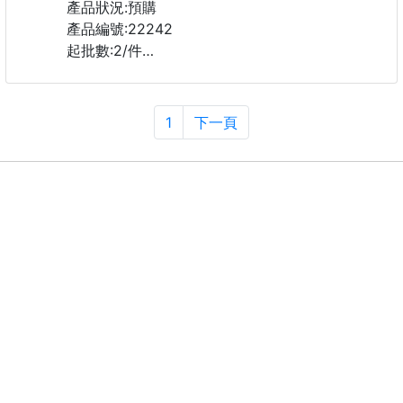
✅美国原厂原版数据开版，比例协调、宽松、保暖、
產品狀況:預購
时尚，真正原
產品編號:22242
起批數:2/件
第5件起批(一件65)價格由本群修改!!~65~
1
下一頁
布料:聚脂纖維(滌綸)
時尚多色清爽顯瘦
多色可選滿足不同的搭配需求