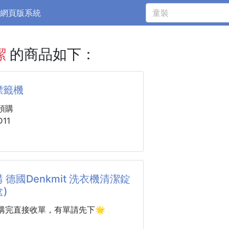
網頁版系統
潔
的商品如下：
標籤機
預購
11
紙張)650
 德國Denkmit 洗衣機清潔錠
盒)
籤紙 一卷15*30mm(230張貼
購完直接收單，有單請先下🌟
可洽談!!