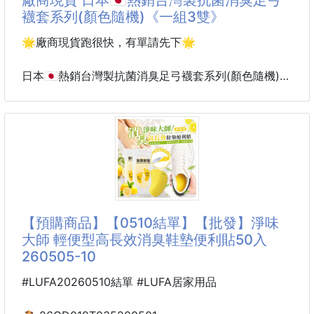
真的不是不愛乾淨，是襪子不夠給力。
襪套系列(顏色隨機)《一組3雙》
🌬推薦穿，抗菌消臭足弓襪套
🌟廠商現貨跑很快，有單請先下🌟
穿一整天也比較乾爽。
日本🇯🇵熱銷台灣製抗菌消臭足弓襪套系列(顏色隨機)
✔24小時抗菌消臭
✔SGS檢驗合格（認證碼TX60843）
你家是不是也有這種人👇
✔透氣網面設計，不悶腳
鞋子一脫…全場安靜😅
✔足弓加強支撐，久站更穩
✔後跟止滑矽膠，不掉跟
真的不是不愛乾淨，
是襪子不夠給力。
🧦一般襪子更換時間
每天都穿、正常清洗：
🌬 推薦穿，抗菌消臭足弓襪套
【預購商品】【0510結單】【批發】淨味
約3～6個月更換一次
穿一整天也比較乾爽。
大師 輕便型高長效消臭鞋墊便利貼50入
260505-10
高頻率使用：
✔ 24小時抗菌消臭
✔ SGS檢驗合格（認證碼TX60843）
#LUFA20260510結單 #LUFA居家用品
✔ 透氣網面設計，不悶腳
✔ 足弓加強支撐，久站更穩