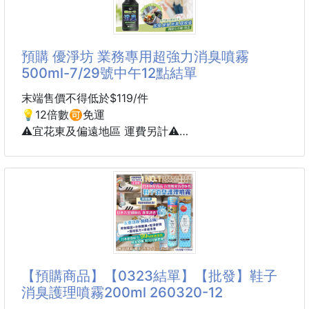
💞專為衛浴空間設計🛁，結合日本最先進的技術，提
👣存在感超低
供全方位的保護。
不是厚墊那種存在感
預購 優淨坊 業務專用超強力消臭噴霧
🔹超薄設計🔹不悶不卡🔹幾乎感覺不到
擁有強效的3合1防護功能：抗菌、消臭和防臭，讓每一
500ml-7/29號中午12點結單
走一整天也OK
次使用都充滿愉悅，遠離異味困擾。
末端售價不得低於$119/件
✔
＃日本原裝進口
💡12倍數🉑️免運
🔥熱銷NO.1，清新持久45天
⚠️宜花東及偏遠地區 運費另計⚠️
✨產品特色：
💎優淨坊 業務專用超強力消臭噴霧 500ml💎
強效抗菌：有效抑制細菌滋生，保持空氣清新。
我的天‼️一進門就覺得空氣彷彿沉重了不少😩
多種香氣選擇：滿足不同喜好的需求，提升衛浴體驗。
你🫵不自覺的把財神爺嚇跑了嗎⁉️
奇怪異味💨正在敲敲影響你的運勢💥
簡單使用：輕鬆噴灑，隨時隨地享受清新環境。
🚨史上最❤️‍🔥究極消臭🫵家居業者指定使用
【預購商品】【0323結單】【批發】鞋子
立即選擇風倍清，讓你
✅尿臭✅便臭✅死臭✅腐敗臭
消臭護理噴霧200ml 260320-12
一噴從源頭瓦解異味👊通通KO淨化❗