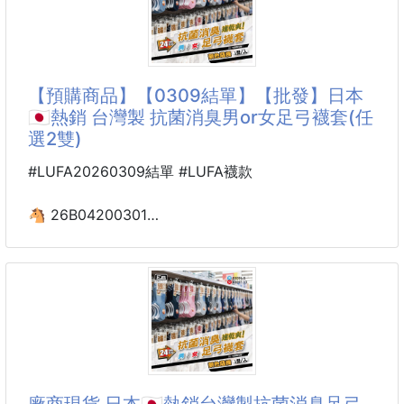
取＋清新香氛，用自然力量「溫柔KO
空間，台灣夏天總是暴雨侵襲，不然就是颱風季節總之
溼答答。
★這款超優異吸水速度，瞬間乾爽，強大吸水量買入後
絕對不會後悔的啦。
【預購商品】【0309結單】【批發】日本
★高品質珪藻土結合獨家技術，吸濕又消臭，專櫃級品
🇯🇵熱銷 台灣製 抗菌消臭男or女足弓襪套(任
牌高貴不貴。
選2雙)
●日本進口，中國製造
#LUFA20260309結單 #LUFA襪款
●重量：約68g×1入
●材質：珪藻土
🐴 26B04200301
●尺寸：約100×55×28mm
日本🇯🇵熱銷 台灣製
抗菌消臭男or女足弓襪套(任選2雙)
#珪藻土 #脫臭片 #日本
260307-02
你家是不是也有這種人👇
鞋子一脫…全場安靜😅
廠商現貨 日本🇯🇵熱銷台灣製抗菌消臭足弓