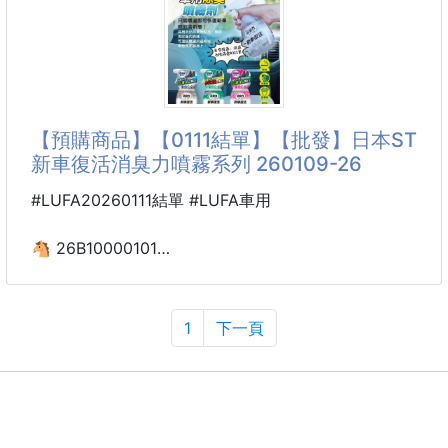
日本原裝 WELCO 洗衣消臭抗菌球 14顆入
✅維持鞋內清爽感
✅抑制細菌滋生
把「汗味、霉味、生乾味」通通交給它!!
日常穿鞋、運動後或長時間外出，都能快速恢復清新氣
味。
洗衣味道不對？那是細菌在作怪！😨
日本爆紅的 Welco 洗衣抗菌除臭膠球 14入，輕鬆讓衣
【預購商品】【0111結單】【批發】日本ST
💨【細緻霧化噴頭】
物回到「剛換季的清新感」🍃✨
新車復活消臭力噴霧系列 260109-26
採用360
👕 汗味、霉味、生乾味 OUT！
#LUFA20260111結單 #LUFA車用
這顆小小膠球，濃縮了日本專業抗菌配方＋薄荷清新精
油，
🐴 26B10000101
專門對付難纏臭味來源，毛巾味、室內晾衣味都能有效
日本ST 新車復活消臭力
改善！
噴霧系列 260109-26
1
下一頁
🌿日本製造，專業抗菌除臭
採用日本原裝進口配方，以薄荷精油結合抗菌成分，有
【商品敘述】
效抑制異味來源的細菌滋生，
日本ST新車復活消臭力噴霧系列
從根本改善毛巾臭、室內晾曬潮濕味、運動衣汗
日本熱銷汽車用消臭品牌エステー消臭力