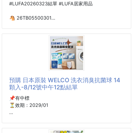
#LUFA20260323結單 #LUFA居家用品
這款一般家用款在日本境內將近3900円
更是日本家庭主婦狂推🔥長照業者必備㊙️
🐴 26TB05500301
我們獨家取得業務專用強效配方💯
🇯🇵日本人氣除菌消臭好物登場
🉐🉐我們開團專案價一罐只要:$119
鞋子消臭護理噴霧200ml
260320-12
小編的阿嬤從小就千交代萬囑咐🫵
家裡一定要保持
👟【鞋子消臭護理噴霧】一噴告別悶味，還你清爽鞋
履！
預購 日本原裝 WELCO 洗衣消臭抗菌球 14
鞋內氣味總是讓人尷尬又困擾…
顆入-8/12號中午12點結單
現在只需要輕輕一噴，讓鞋內恢復乾淨清新的氣味，走
到哪都充滿自信！✨
📌有中標
⏳效期：2029/01
🌿【銀離子清新配方】
日本研發配方，添加銀離子抗菌成分，幫助維持鞋內乾
到貨約45-60天
淨環境。
✅減少異味來源