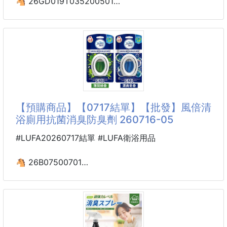
🐴 26GD019T035200501
✔ 後跟止滑矽膠，不掉跟
☘️淨味大師 輕便型高長效
消臭鞋墊便利貼50入 260505-10
🧦 一般襪子更換時間
😶有些事情…大家都不說
每天都穿、正常清洗：約 3～6 個月更換一次
但其實都很在意
👟脫鞋那一瞬間，空氣安不安靜…你一定懂😵‍💫
高頻率使用：約 2～3 個月
🚨鞋臭救星來了！
【預購商品】【0717結單】【批發】風倍清
偶爾穿：視狀況可延長，但通常 半年～1年內會老化
🌿一貼解決的小心機
浴廁用抗菌消臭防臭劑 260716-05
淨味大師輕便型消臭鞋墊便利貼💯
襪子本來就是
低調到不行，效果很有感✨
#LUFA20260717結單 #LUFA衛浴用品
🫧貼上就好
🐴 26B07500701
撕➝貼➝完成
💦風倍清 浴廁用抗菌消臭
☑️不用換鞋墊
防臭劑 260716-05
☑️不用調整尺寸
☑️不影響穿鞋感
廠商家有喜事…特別優惠價
懶人也會愛💛