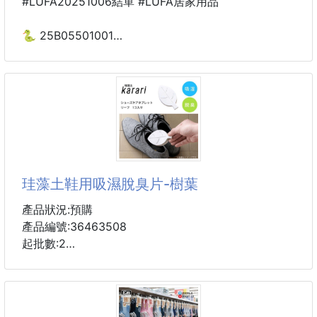
#LUFA20251006結單 #LUFA居家用品
🐍 25B05501001
🇯🇵日本製 Q彈消臭晶球
空氣消臭清新劑200g
251004-26
🌿用香氣Reset空間，用安心守護生活！
小小一瓶，除臭✕芳香一次搞定，全家人都說讚！
🧡 你家的空氣，也可以「聞起來很高級」
珪藻土鞋用吸濕脫臭片-樹葉
🌿居家香氣升級，從這瓶開始！
產品狀況:預購
不是空氣芳香劑，而是高顏值清新神器✨
產品編號:36463508
📣 每款香味都熱銷 🔥
起批數:2
🉐️🉐️🉐️開團價一瓶$xxx
★良好吸濕作用+簡潔設計，易於保養，可重複使用超
還在忍受廁所臭味、鞋櫃悶味、衣櫥潮濕霉味？
環保。
這款來自日本的超人氣【Q彈消臭晶球】，結合植物萃
★日本天然安全無毒珪藻土材質，預約健康無毒的乾爽