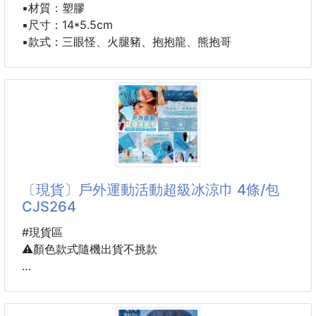
▪️材質：塑膠
▪️尺寸：14*5.5cm
▪️款式：三眼怪、火腿豬、抱抱龍、熊抱哥
〔現貨〕戶外運動活動超級冰涼巾 4條/包
CJS264
#現貨區
⚠️顏色款式隨機出貨不挑款
當太陽熱到讓人想躲進冰箱
你只需要它—戶外運動活動超級冰涼巾，就能清爽開啟