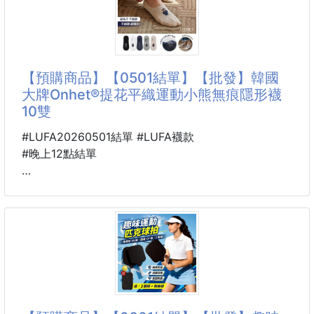
💗寬鬆~~好穿又舒服
面料：華夫格
💗居家、旅行、上課都不挑，百搭不膩
主面料成分聚酯纖維（滌綸）
💗保證你們會再回購
適合身高：90cm，100cm，110cm，120cm，
130cm，140cm，150cm，160cm
【預購商品】【0501結單】【批發】韓國
❤️版型
顏色：米白色，藏青色，桔色，藏藍色，淺灰色，卡其
大牌Onhet®提花平織運動小熊無痕隱形襪
色，黑色
10雙
#LUFA20260501結單 #LUFA襪款
#晚上12點結單
🐴 26B145T14300401
💎韓國大牌Onhet®提花
平織運動小熊無痕隱形襪
10雙 260423-30
※廠商控價…零售價不可低於$175
百萬神話再續🏆韓國獨立設計師款運動小熊無痕襪🧸