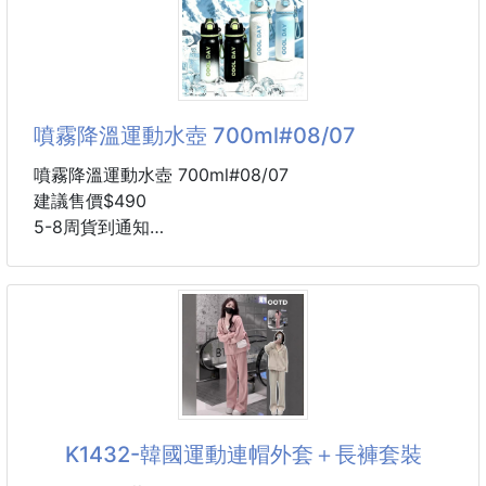
尺寸～圖有付
丟掉你的過時的短褲吧❗️
一件兼具休閒又舒適的短褲
讓人看了都覺得你超級美的
側邊開叉，
噴霧降溫運動水壺 700ml#08/07
肉肉腿在蹲下的時候不緊繃
（肉腿者才知我在說什麼）
噴霧降溫運動水壺 700ml#08/07
純棉材質，夏天超舒適
建議售價$490
⚠喜歡寬鬆建議大一碼
5-8周貨到通知
顏色：漸變藍 /漸變黑/雲頂白/暗夜黑
#運動褲 #短褲 #服飾
天氣越來越熱，運動完總是爆汗又悶熱？
這款補水兼降溫的神級水壺一定要入手！除了大容量補
水，還內建細密噴霧功能，一按秒降溫，涼爽感直接滿
格！涼爽漸變配色超吸睛，拿在手上就是球場焦點！
K1432-韓國運動連帽外套＋長褲套裝
雙重功能：大口暢飲補水 + 細密噴霧降溫，雙效合