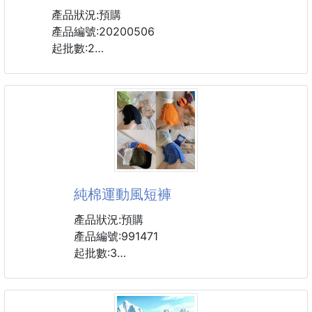
產品狀況:預購
產品編號:20200506
起批數:2
顏色都不錯👌記得隨機出貨👍
💋自用送禮兩相宜💋
保留水質最純淨的味道 久放也不會有異味
一按即開的瓶蓋設計 單手喝水也好方便
耐摔、耐高溫 不漏氣、不漏水
獨創瓶蓋雙重扣鎖及內塞自封結構
純棉運動風短褲
任由水壺在包包裡720度打滾也非常放心~
產品狀況:預購
材質: 食品級PC (不含雙酚A)
產品編號:991471
適用溫度範圍: -20℃~120℃
起批數:3
#運動水壺 #水壺
五色可選：[白，黑，藍，橘，綠]
尺寸：[S，M，L，XL]