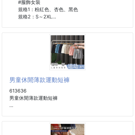
一。
#服飾女裝
700ml 大容量：滿足戶外運動、健身房、日常出遊的
規格1：粉紅色、杏色、黑色
補水需求。
規格2：S～2XL
顏值線上：漸變黑 / 漸變藍 雙色可選，簡約潮酷質
感。
➖️➖️➖️產品說明➖️➖️➖️
可攜式提繩設計：好提好拿，隨身帶著走無負擔。
安全材質：耐用防摔，密封防漏，用得更安心。
✴️兩件套=外套➕️長褲
✅一整套
🇰🇷韓國熱銷款
🎉🎉團購熱銷上萬套🎉🎉
男童休閒薄款運動短褲
🚸倉庫實拍🚸
🌸百搭年輕款🌸
613636
┎━━━━━━━━━━━━━━━━┒
男童休閒薄款運動短褲
㊙️ 團 購 瘋 狂 回 購 熱 銷 款 ㊙️
┖━━━━━━━━━━━━━━━━┚
柔軟輕薄面料，親膚透氣性好，儲物小口袋，貼心方便
✔️這款非常無敵推薦，非常適合早晚溫差
實用
⛔️超級優惠團購價，衣櫃內絕對少不的！
寬皮筋彈性鬆緊褲腰，不勒寶寶小肚子
💗休閒運動款，不緊繃