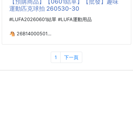
【預購商品】【0601結單】【批發】趣味
運動匹克球拍 260530-30
「這輩子沒穿過這麼可愛又這麼好穿的襪子！」
上一代創下百萬雙銷售奇蹟的小熊襪，終於在2026年
#LUFA20260601結單 #LUFA運動用品
迎來地表最強升級版啦🔥
🐴 26B14000501
由韓國獨立設計師獨家親手操刀，全新的運動小熊系列
趣味運動匹克球拍 260530-30
正式曝光🎉
這不是路邊隨便能買到的貨，這是真正兼具機能、舒
🎯精準控球，新手秒上手3A級專業拍面設計，紋理防
1
下一頁
適、顏值的襪界天花板🥇
滑且回彈穩定，無論是新手還是有基礎的玩家，都能輕
#百萬銷量傳奇
鬆掌控球路，不用擔心失誤頻發，打擊手感順滑又扎
實。
💪減震回彈，舒適護手拍身內置減震結構，搭配防滑
握把，長時間揮拍也不易震手，大幅降低手臂負擔，玩
一整天也不酸手，新手練習更安心。
🛡️堅固耐磨，耐用度拉滿高品質材質打造，抗撞擊、
不易變形，反覆敲擊也不易磨損，日常戶外使用超耐