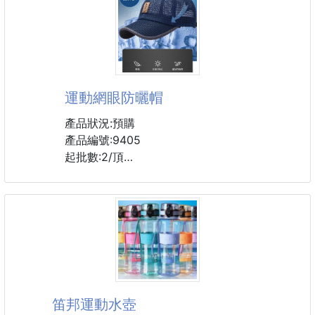
整個夏天！
✅️戶外活動：露營、登山、溯溪
✅️運動健身：慢跑、健身房、球類運動
運動網眼防曬帽
✅️日常生活：騎車上下班、家裡打掃流汗用
產品狀況:預購
✅️親子出遊：大人小孩都適用，一人一條最方便！
產品編號:9405
起批數:2/頂
✔ 冰感瞬涼：一甩一搖立刻感受到涼意，真的不是心
理作用，是科技！
顏色:黑色/藍色/深灰色/淺灰色
✔ 快速吸汗：運動爆汗也不怕，乾得快，清爽更持
久！
結實的帽緣,內置夾層定型,不遮擋視線
✔ 百種繫法：脖子、手腕、額頭、背包掛飾，通通都
嚴謹帽頂縫合,品質結實牢固
能用！
可調節帽圍設計,配戴舒適方便
✔ 超好攜帶：折起來像一張面紙一樣輕巧，口袋一塞
就能走！
#帽子
笛邦運動水壺
✔ 冷感升級科技：3D立體織法，導