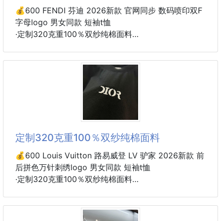
💰600 FENDI 芬迪 2026新款 官网同步 数码喷印双F
#滑鼠墊 #快捷鍵
字母logo 男女同款 短袖t恤
·定制320克重100％双纱纯棉面料
·定染32支双股螺纹
·领标吊牌主唛三标齐全
颜色：白色
尺码：S M L XL
定制320克重100％双纱纯棉面料
💰600 Louis Vuitton 路易威登 LV 驴家 2026新款 前
后拼色万针刺绣logo 男女同款 短袖t恤
·定制320克重100％双纱纯棉面料
·定染32支双股螺纹
·领标吊牌主唛三标齐全
颜色：黑色