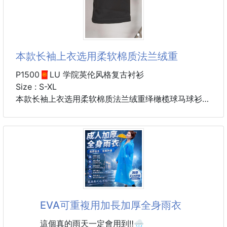
本款长袖上衣选用柔软棉质法兰绒重
P1500🧧LU 学院英伦风格复古衬衫
Size : S-XL
本款长袖上衣选用柔软棉质法兰绒重绎橄榄球马球衫，
以秋日色调烘托 Monogram 格纹提花。领口点缀珠光
纽扣和梭织 LV 贴饰，令暗扣前襟呈现半开襟效果。衣
领和袖口的棉质府绸彰显利落风范。
EVA可重複用加長加厚全身雨衣
這個真的雨天一定會用到‼️🌧️