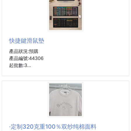
快捷鍵滑鼠墊
產品狀況:預購
產品編號:44306
起批數:3
處理文書、美編工作，還在慢慢的點選按鍵嗎？繁體快
捷鍵滑鼠桌墊，既是滑鼠墊，又是輔助你作業效率提升
的快捷鍵桌墊，一墊兩用，各種鍵盤快捷鍵一目瞭然，
馬上學會馬上使用，處理事情、美編修圖更快速、方
便！ 商品名稱 : 繁體快捷鍵滑鼠墊
商品尺寸：80x30x0.3cm
·定制320克重100％双纱纯棉面料
材質：橡膠、絲綢布