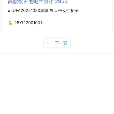
高腰復古毛呢半身裙 2953
不掉色更健康親膚無異味舒適才是硬道理
#LUFA20251030結單 #LUFA女性裙子
“過肚臍收腰藏贅肉無異味不掉色”好版型穿出迷人身材
🐍 25YI22001001
📌尺寸：XS~4XL
韓系高腰復古毛呢半身裙
2953
----------------------------------------------
1
下一頁
🌀預購商品🌀
🚧
📌顏色：藍，咖
📌尺寸：均碼
平量公分
腰圍：約32~55
長：約82cm
----------------------------------------------
🌀預購商品🌀
🚧需等待時間🚧
❌不接急單❌
👉貨到通知👈