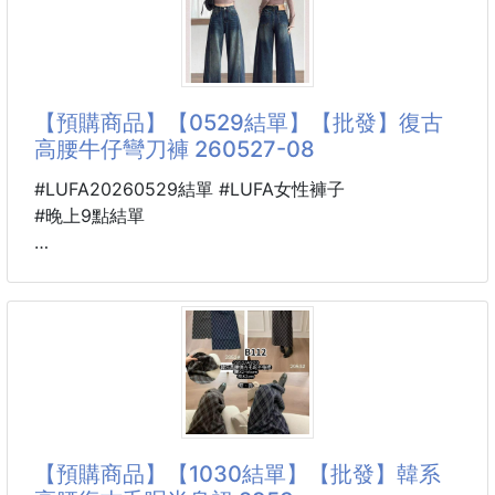
裙子外型＋短褲安心感一次擁有✨
高腰版型修飾比例小個子也能穿出大長腿
A字褲裙設計遮肉顯瘦又不怕走光
【預購商品】【0529結單】【批發】復古
高腰牛仔彎刀褲 260527-08
日常出門、約會穿搭都超加分💙
百搭又有設計感夏天衣櫃必收款‼️
#LUFA20260529結單 #LUFA女性褲子
#晚上9點結單
📌顏色：黑，藍
📌尺寸：S~5XL
🐴 26K28000501
復古高腰牛仔彎刀褲 260527-08
----------------------------------------------
🌀預購商品🌀
爆款牛仔彎刀闊腿褲修身顯瘦的彎刀版型不管你是時尚
🚧需等待時間🚧
穿搭狂熱份子或是對穿搭一向以簡單舒適就好的時尚達
❌不接急單❌
人
👉貨到通知👈
相信你不會錯過這款基本款小黑褲經典色系----
🚨下單後，不接受任何原因取消
久穿抗皺不變形
【預購商品】【1030結單】【批發】韓系
防攪擰多次洗滌不變形