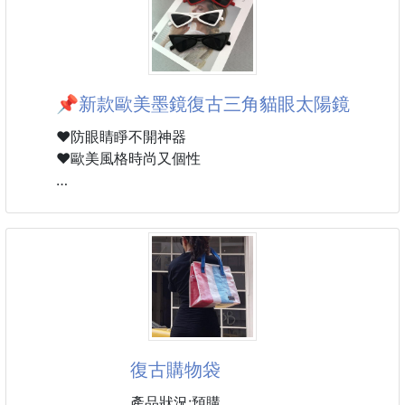
# 這咖有顏又甜甜價還超實用真的很🉑！
💭超需要這種看起來隨性又有態度的包啦‼️‼️🤩
✔️大容量隨便你塞！
📌新款歐美墨鏡復古三角貓眼太陽鏡
A4文件、筆電、保溫瓶全收進去
✔️包身軟挺不卡手
❤️防眼睛睜不開神器
✔️日常出門/通勤都超好用！
❤️歐美風格時尚又個性
完美三重奏‼️
👉🏻能裝、好看、不佔空間
▪️材質：硅膠
💙長34 / 高38 / 寬1 cm
▪️重量：21g左右
▪️顏色：白、黃、紅、黑
下單連結
https://xn--gjmommy-
cw3l58tzd060lqg4cqe7c.shop2000.co
復古購物袋
產品狀況:預購