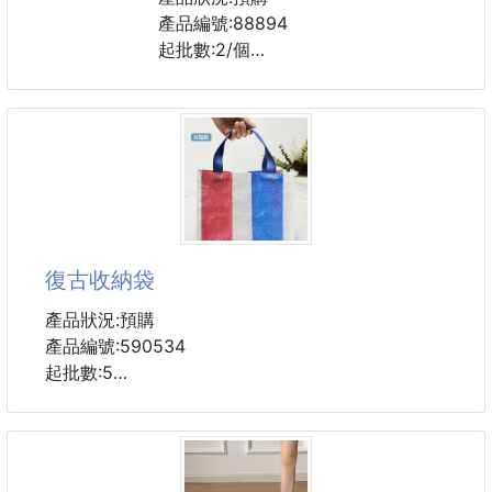
產品編號:88894
起批數:2/個
尺寸尺寸26*27*17CM
復古收納袋
產品狀況:預購
產品編號:590534
起批數:5
版型立體,細膩材質,手感舒適
堅韌提手設計,外出攜帶不勒手