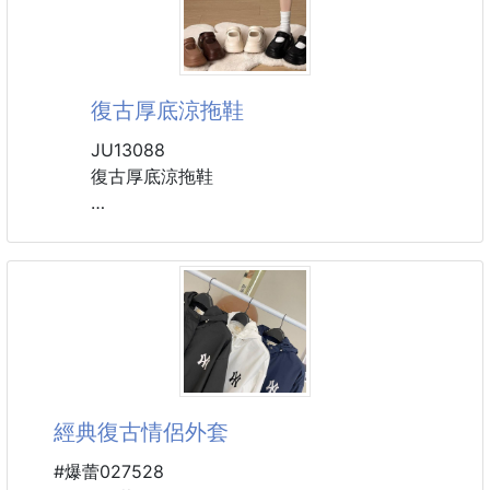
三角收納袋尺寸26*13*20
水餃型收納帶尺寸20(下緣)*14(長)*18(寬)*31(上緣)
內裡保溫袋18*11*26*29
復古厚底涼拖鞋
JU13088
復古厚底涼拖鞋
休閒復古風
舒適好穿又好走
一字拖基本款 超級百搭
拖鞋 涼鞋 一秒變化 自由調節
加厚增高鞋底 拉長比例 給妳一個大長腿
材質：EVA
尺寸：36-37,38-39,40-41
經典復古情侶外套
顏色：黑,卡其,白,深咖
( 遇斷貨則隨機出貨 )
#爆蕾027528