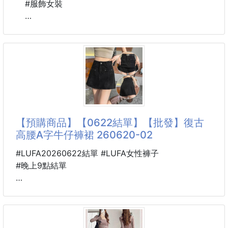
#服飾女裝
均碼，女建議48-84公斤內，男建議60-96公斤內
▪️ 垂感與版型都一絕
▪️ 輕薄不壓身超舒適
開春就要來一件這種夾克外套
條紋的設計搭配經典logo
純黑的再生材質防水運動面料
經典又復古的風格男女都可以駕馭
【預購商品】【0622結單】【批發】復古
高腰A字牛仔褲裙 260620-02
#LUFA20260622結單 #LUFA女性褲子
#晚上9點結單
🐴 26K20000601
復古高腰A字牛仔褲裙
260620-02