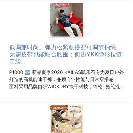
低调兼时尚。弹力松紧腰搭配可调节抽绳，
无需皮带也能贴合腰围；侧边YKK隐形拉链
口袋，
P1000 🆕 新品夏季2026 KAILAS凯乐石专为夏日户外
打造的高机能速干裤，兼顾专业性能与日常穿搭感！
面料采用品牌自研WICKDRY快干科技，锦纶+氨纶混
纺材质自带微透气孔，暴汗后快速导湿蒸发，告别黏腻
闷热；同时搭载UPF50+高倍防晒与防泼水处理，小
雨、泼溅不易打湿，户外场景更省心。高弹面料搭配钻
石立裆剪裁，大幅度运动不勒裆、不卡裆，久坐久穿也
无压痕，抗皱耐磨不易勾丝。细节上，裤口3d立体灰
标装饰，低调兼时尚。弹力松紧腰搭配可调节抽绳，无