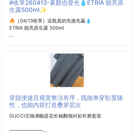
#收單260413-素顏也發光💧ETRIA 能亮原
生露500ml✨
🔥［04/13收單］這瓶真的先搶先贏💧
ETRIA 能亮原生露 500ml
我直接講重點👇
這瓶一開團，很容易直接被掃光。
因為它不是那種「普通有擦有安心」的化妝水
是用過會回頭找的那種。
很多人第一次用完都會說👇
👉「這個保濕感也太有感了吧…」
穿脱便捷且视觉整洁有序，既能单穿彰显随
性，也能内搭打造叠穿层次
—
GUCCI古驰满幅提花长袖翻领衬衫长裤套装
💦 這不是擦水
是那種「臉瞬間很有水感」的感覺
———————