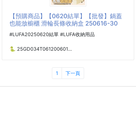
需皮带也能贴合腰围；侧边YKK隐形拉链口袋，安全防
掉物；裤身反光标识提升夜间出行安全性。直筒微收裤
【預購商品】【0620結單】【批發】鍋蓋
型不挑腿型，登山徒步、通勤健身都能轻松适配，是夏
也能放櫥櫃 滑輪長條收納盒 250616-30
#LUFA20250620結單 #LUFA收納用品
🐍 25GD034T061200601
☘️鍋蓋也能放櫥櫃
滑輪長條收納盒 250616-30
1
下一頁
底部滑輪，推拉不費力！
底部後側滑輪，輕鬆推拉超手
讓你從櫃子取物更方便！
大開口設計
寬敞的開放式設計
讓你取物、放置都不卡手喔！