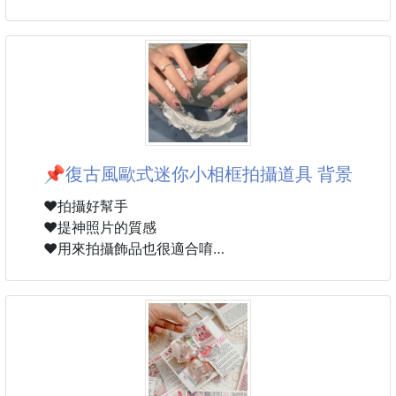
采用进口定制牛仔提花面料，质地挺括有型，触感细腻
擦上去很快就有感👇
顺滑，兼具良好透气性与垂坠感，经过特殊工艺处理，
✔ 肌膚摸起來比較柔嫩
多次穿着不易起皱变形，保证了套装的舒适穿着体验与
✔ 看起來更有光澤感
高级质感；衬衫采用经典翻领设计，线条利落干练，搭
✔ 妝前用很加分
配同色系纽扣门襟，穿脱便捷且视觉整洁有序，既能单
穿彰显随性，也能内搭打造叠穿层次；衣身与裤身均采
—
用满幅品牌标志性GG提花工艺，纹理立体饱满，暗纹
设计低调奢华，打破纯色单调感，尽显品牌辨识度与复
📌復古風歐式迷你小相框拍攝道具 背景
💧 五重玻尿酸保濕設計
古格调；衬衫袖口采用纽扣收边设计，可自由调节松紧
度，细节处彰显匠心；长裤采用高腰直筒剪裁，包容性
❤️拍攝好幫手
從清爽補水到鎖水感都有顧到
强，各类身形皆能驾驭，既能优化身材比例，也能适配
❤️提神照片的質感
讓肌膚維持在舒服的水潤狀態✨
多种鞋款
❤️用來拍攝飾品也很適合唷
—
▪️款式：如圖款
▪️顏色：珍珠白
✨ 不只是保濕，還多加這些
▪️尺寸：12*9cm
✔ 菸鹼