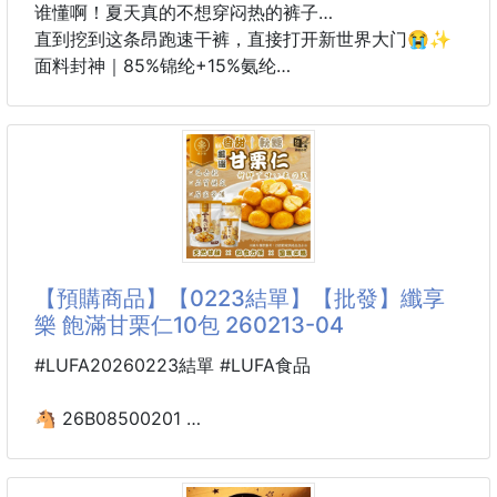
谁懂啊！夏天真的不想穿闷热的裤子…
直到挖到这条昂跑速干裤，直接打开新世界大门😭✨
面料封神｜85%锦纶+15%氨纶
上手就是滑溜溜的冰感！自带凉感buff，夏天穿也完全
不闷汗💦
85%锦纶保证耐磨抗造，日常穿、运动穿都不容易起球
变形；
15%氨纶弹力超足，跑跳、深蹲都不紧绷，随你怎么动
都无束缚！
而且速干效果真的顶，暴汗之后风一吹很快就干爽，告
别湿腻尴尬～
【預購商品】【0223結單】【批發】纖享
📝细节控直接狂喜
樂 飽滿甘栗仁10包 260213-04
✅ 松紧腰+抽绳设计，不挑腰围，穿脱超方便
✅ 双侧隐形拉链口袋，放手机、钥匙超安心，不怕跑
#LUFA20260223結單 #LUFA食品
跳掉出来
✅ 简约直筒版型，男生女生都能穿，搭T恤、POLO衫
🐴 26B08500201
都超百搭
🌰纖享樂 飽滿甘栗仁10包
260213-04
💡多场景实穿不踩雷