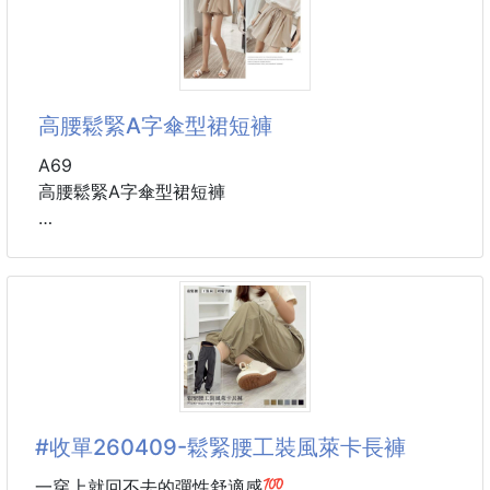
📌材質：聚酯纖維
📌顏色：黑，灰，卡其
📌尺寸：S~3XL
高腰鬆緊A字傘型裙短褲
⚠️體重除以2=公斤
A69
----------------------------------------------
高腰鬆緊A字傘型裙短褲
🌀預購商品🌀
🚧需等待時間🚧
顏色：黑色、卡其
❌不接急單❌
尺碼：小號、大碼
👉貨到通知👈
🚨下單後，不接受任何原因取消訂單
🔥團購熱銷上萬件🔥
----------------------------------------------
⚠️注意事項：
網紅款、IG款、小紅書爆紅款
👉圖文+影片
有內襯，不會內褲痕跡跟太透
#收單260409-鬆緊腰工裝風萊卡長褲
‼️‼️下襬多兩片式遮蓋設計‼️‼️
顯瘦又鬆緊舒服，不勒大腿跟腰
一穿上就回不去的彈性舒適感💯