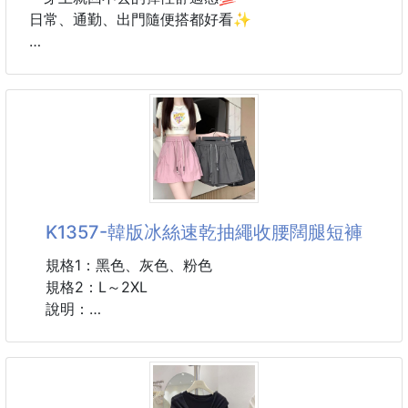
日常、通勤、出門隨便搭都好看✨
👍超好穿
👍寬鬆清涼
🩶 萊卡彈性布料：柔軟親膚＋高彈力，久穿也不緊繃
👍簡約時尚
🩶 鬆緊腰設計：腰圍33–55cm，包容各種身形超友善
🩶 工裝風版型：修飾腿型、顯瘦又有型
💟拉長比例輕鬆擁有細長美腿
🩶 輕鬆好活動：蹲、坐、走都不卡，舒適度滿分
💟不僅遮肉還可以修飾腿型
🩶 日常百搭王：隨便配都好看，懶人救星
💟寬鬆版型不挑身材~
💟任何腿型都可以輕鬆駕馭
搭短版上衣 → 拉長比例超顯腿長
💟日常逛街約會上班都很好搭配唷
搭球鞋 → 韓系休閒感直接滿出來
K1357-韓版冰絲速乾抽繩收腰闊腿短褲
搭黑色上衣 → 顯瘦效果MAX
材質：仿雪紡
搭外套 → 秋冬也能繼續穿
規格1：黑色、灰色、粉色
尺碼：
規格2：L～2XL
小號:褲長36cm / 腰圍63-70cm / 建議體重35~50kg
適合想要舒服又有型褲子的人
說明：
大碼:褲長37cm / 腰圍72-85cm / 建議體
不喜歡緊繃牛仔褲的人
🇰🇷韓國東大門🇰🇷🏆熱銷冠軍🏆
需要日常百搭＋顯瘦褲款的人～
💥爆款💥
‼️輕‼️薄‼️速乾‼️好搭🔥
像運動褲一樣舒服
⬆️抗皺⬆️垂墜⬆️闊腿修身❤️❤️