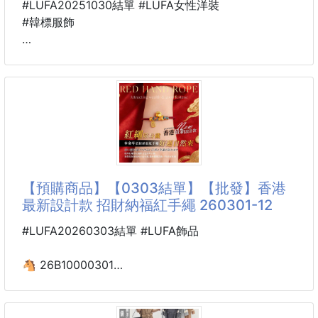
⁉️ 想修飾手臂線條？
#LUFA20251030結單 #LUFA女性洋裝
#韓標服飾
🌼 披肩假兩件設計
🌼 自帶層次感造型
🐍 25YI26001001
🌼 視覺更有設計感
拼接腰抽繩洋 4137
🌼 一件搞定穿搭煩惱
☁️ 莫代爾棉面料
🉐韓標服飾🉐
☁️ 柔軟細膩觸感
☁️ 透氣不悶熱
📌尺寸：均碼
☁️ 親膚舒適好穿
平量公分
【預購商品】【0303結單】【批發】香港
胸圍：約55
最新設計款 招財納福紅手繩 260301-12
👗 修身不貼身版型
腰圍：約52
👗 修飾手臂與上半身
長：約115
#LUFA20260303結單 #LUFA飾品
👗 不顯壯更顯瘦
👗 日常穿搭更
----------------------------------------------
🐴 26B10000301
🌀預購商品🌀
❤️香港最新設計款
🚧需等待時間🚧
招財納福紅手繩 260301-12
❌不接急單❌