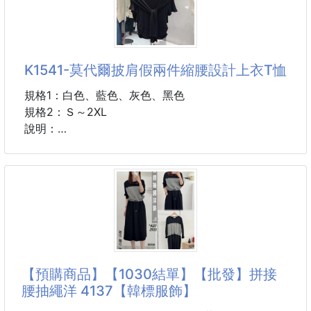
但比運動褲好看100倍😎🔥
❤️真的很修身❤️
❤️肉肉腿～都被隱藏了
❓
♻️輕量設計♻️
K1541-莫代爾披肩假兩件縮腰設計上衣T恤
㊙️穿身上不厚重，質感超級好👍
㊙️百搭好看，運動居家休閒通通可以
規格1：白色、藍色、灰色、黑色
㊙️不皺、不變形、不起球、不粘毛
規格2：Ｓ～2XL
‼️彈力巨好‼️同時還特別顯瘦‼️
說明：
🖐這件真的太～實～穿～了！
👚質感疊穿感上衣👚
✨假兩件設計更有層次
💟簡約自在的冰絲短褲
💖莫代爾棉柔軟親膚
💟寬鬆版型剪裁使腿部線條更加修長
💖披肩設計＋柔軟面料
💟鬆緊褲圍可以遮羞胖胖腿
💖隨手一穿就很有質感
💟腰圍鬆緊設計方便穿
💖縮腰設計～讓你視覺瘦了一圈
💟褲管稍闊的修身版型
⁉️ 真的疊穿太熱太麻煩？
【預購商品】【1030結單】【批發】拼接
⁉️ 單穿T恤太單調？
腰抽繩洋 4137【韓標服飾】
⁉️ 真兩件穿搭悶熱不舒服？