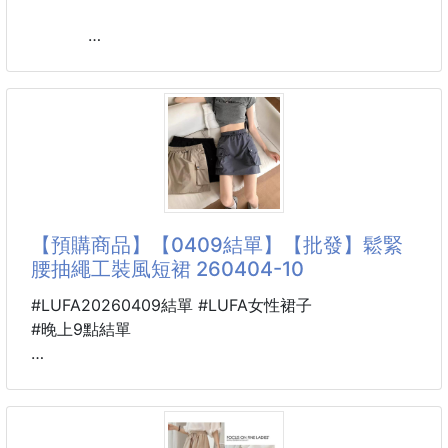
休閒隨性韓版A字版型日常搭配率超高
選用抗皺梭織面料面層紋理立體
褲型不挑身材給足下半身最大的包容度
面料：聚酯纖維
尺碼：M L XL
顏色：黑色、米色、卡其、皮粉、軍綠
【預購商品】【0409結單】【批發】鬆緊
腰抽繩工裝風短裙 260404-10
#LUFA20260409結單 #LUFA女性裙子
#晚上9點結單
🐴 26K13500401
鬆緊腰抽繩工裝風短裙
260404-10