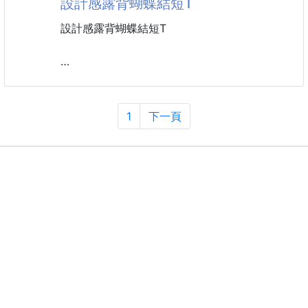
設計感露背蝴蝶結短T
只靠一條繩，讓你成為最具代表的開運時尚⭕
胸圍：約53
長：約117cm
設計感露背蝴蝶結短T
----------------------------------------------
🌀預購商品🌀
面料：牛奶絲
🚧需等待時間🚧
主面料成分滌綸（聚酯纖維）
❌不接急單❌
尺碼：M，L，XL，XXL
1
下一頁
👉貨到通知👈
顏色：白色，黑色，黃色，綠色，紫色
🚨下單後，不接受任何原因取消訂單
----------------------------------------------
⚠️注意事項：
👉圖文+影