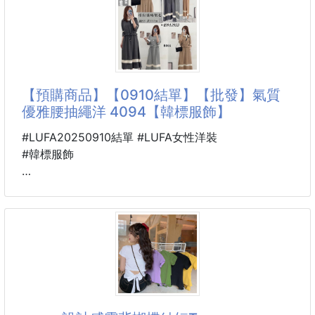
👉貨到通知👈
🚨下單後，不接受任何原因取消訂單
香港專櫃爆款
----------------------------------------------
2026馬年開運神器來襲!
💫新年就要紅紅火火！香港設計師匠心打造「招財納
【預購商品】【0910結單】【批發】氣質
福」手繩，將傳統好運元素與現代美學完美融合～
優雅腰抽繩洋 4094【韓標服飾】
這條紅繩真的會「戴出本命年高級感」！
#LUFA20250910結單 #LUFA女性洋裝
🔥氣場滿分🔥話題度爆表
#韓標服飾
🉐️🉐️🉐️團購優惠價$xxx
🐍 25YI26000901
氣質優雅腰抽繩洋 4094
不管去哪裡戴著都超時尚
✔️商務洽談（案子也能馬到成功）
✔️約會聚餐
🉐韓標服飾🉐
✔️出國旅遊
隨時隨地給妳最專業的開運加持！
📌顏色：深灰，霧綠，駝色
📌尺寸：均碼