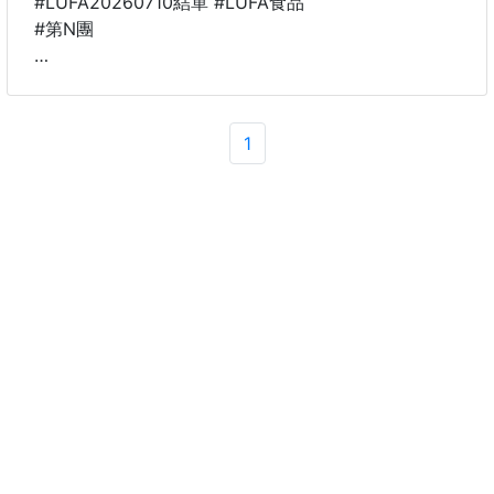
#LUFA20260710結單 #LUFA食品
#第N團
🐴 26B06500701
🥚蛋小白 雞蛋金磚(買一送一)
260708-31
1
冬天搶不到
現在直接破天荒神價！
❌超商89元
❌大賣場79元
💥團購獨家買一送一xxx元💥
平均一包不到xxx元‼️
#僅此一檔
#全台限量10000組
🥚夏天待冷氣房吃火鍋