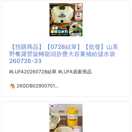
輸出(output)5V-3A 功率: 30W
顏色：白色、草綠、藍色、紅色 ( 隨機出貨 )
接口規格：USB
一秒速開・一帳多用・功能多樣，既是戶外露營帳，又
是野餐遮陽帳，一帳多用。
#USB #充電器
懶人自動彈開設計，一秒就能展開成型，不用手忙腳亂
搭建；190T塗銀滌塔夫材質，高效防曬遮陽，可躺可
【預購商品】【0728結單】【批發】山系
坐，滿足戶外露營、公園野餐、海邊沙灘、公園休閒等
野餐露營旋轉龍頭折疊大容量補給儲水袋
多種場景需求，告別搭建麻煩與陽光直射的煩惱。
260726-33
超輕量材質，折疊後體積小巧，輕鬆放進背包，攜帶方
便不占空間；快速折疊設計，用完幾秒就能收納起來，
#LUFA20260728結單 #LUFA居家用品
無需複雜步驟；材質經久耐用，防曬防刮，戶外使
🐴 26GDB02900701
山系野餐露營旋轉龍頭
折疊大容量補給儲水袋
260726-33
【商品說明】-
帶傳統的硬殼大水桶，去程佔了後車廂一大半空間