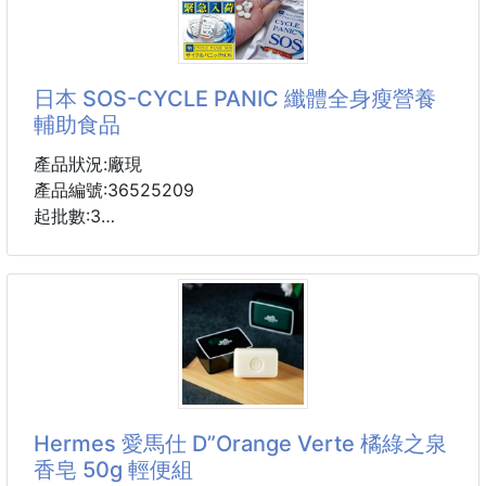
麗的美容維他命。
維他命C又稱抗壞血酸(Ascorbic acid)，是大家耳熟能
詳的營養素之一，不僅具有抗氧化作用，更可促進膠原
日本 SOS-CYCLE PANIC 纖體全身瘦營養
蛋白合成、幫助鐵質吸收，是養顏美容不可或缺的重要
輔助食品
維他命。此外，維他命C也有助於骨骼及牙齒生長，是
維持生理機能正常運作的必要營養素。
產品狀況:廠現
產品編號:36525209
維他命C屬於水溶性維他命，不僅人體無法自行合成，
起批數:3
而且不易儲存於體內，尤其當抽菸、喝酒、壓力過大或
進行激烈運動時，更會加
本產品為綠色食品🌱，採取全植物成份❌無任何西藥
成份🙅🏻‍♀‍
🇯🇵日本製made in Japan 天然安全健康💪🏻💪🏻💪🏻💪🏻🇯🇵
商品成分當中含有“雙尾菌”，是人體腸內的幾種細菌之
一。
有促進葡萄糖的發酵及促進乳酸的生成的作用，並且能
夠抑制大腸肝菌的增值。
Hermes 愛馬仕 D”Orange Verte 橘綠之泉
但是隨著人年齡的增長其存在數量在人體中不斷的減
香皂 50g 輕便組
少。