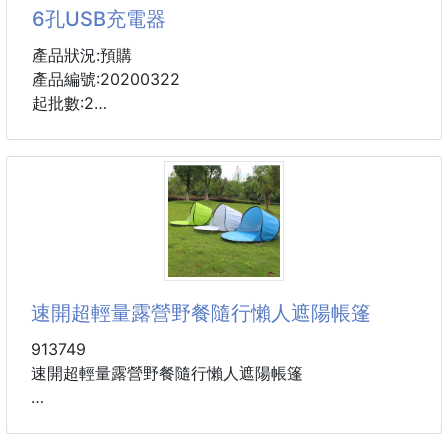
💚 香港限定週邊款
6孔USB充電器
限定感十足，喜歡 niko and ... 或日系雜貨風格一定要
收藏。
產品狀況:預購
產品編號:20200322
👜 大容量托特包型
起批數:2
可放水壺、折傘、外套、平板及日常用品，通勤採買都
方便。
輕便小巧，攜帶方便；使用安全
✨ 輕量尼龍材質
產品美觀大方，外殼採用耐高溫阻燃，採用超聲波焊接
包身柔軟輕盈，日常肩背較無負擔。
不用在煩惱充了手機沒充平板
🎨 趣味復古插畫
充了平板沒了孔能與家人分享
「健康第一」人物圖案搭配鮮明配色，風格可愛又帶點
速開超輕量露營野餐隨行懶人遮陽帳篷
懷舊感。
採用高效率，低損耗，環保線路設計
913749
🧳 多用途
👉具有過壓保護👉過載保;短路保護
速開超輕量露營野餐隨行懶人遮陽帳篷
尺寸:12cm*5.5cm*3cm
材質：190T滌綸
尺寸：142*72*67cm、摺疊40*40*1cm