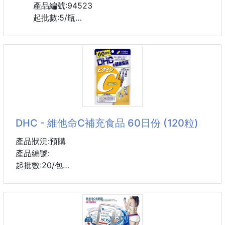
產品編號:94523
起批數:5/瓶
香味:白麝香/柑橘薰衣草/玫瑰香水/白茉莉
#韓國 #COCODOR #擴香 #補充瓶
DHC - 維他命C補充食品 60日份 (120粒)
產品狀況:預購
產品編號:
起批數:20/包
DHC維他命C每粒中含有500mg的高濃度維他命C，相
當於33顆檸檬的維他命C含量，同時添加具有美容功能
的維他命B2，是一款能夠創造青春活力及維持健康美