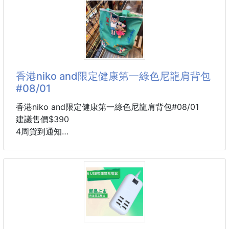
後 味： 廣藿香、 橡樹、 薄荷
👀洗衣神器-酵素粉
這個香調男女生都非常適合
也不會因為是皂品就馬馬虎虎
工廠直銷，品質掛保證!!!
洗起
不一手二手轉賣~幫您看緊荷包不失血~
高品質低價格!!!!
香港niko and限定健康第一綠色尼龍肩背包
#08/01
屬於氧系漂白劑具無毒無臭等優點,而且不具腐蝕性不
危害人體，非常適合用於日常洗衣
香港niko and限定健康第一綠色尼龍肩背包#08/01
建議售價$390
✅保持衣物的潔白✅
4周貨到通知
用於浴室,馬桶,水槽,清潔磁磚縫隙,去除黑霉斑也相當適
復古又有趣的「健康第一」主題設計，亮眼綠色搭配人
合，還可以去除排水口的黏膩汙垢、及去除惱人的水
物插畫與日文字樣，
垢,讓您家中到處亮晶晶✨
背出去超有辨識度！
大容量包型實用又吸睛，日常、逛街、旅行都很適合。
廚具碗盤茶杯不銹鋼製品去垢，過年廚房大掃除的好幫
手！
商品特色
使用於洗衣槽清潔黴