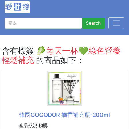
Search
含有標簽
🥬每天一杯💚綠色營養
輕鬆補充
的商品如下：
韓國COCODOR 擴香補充瓶-200ml
產品狀況:預購