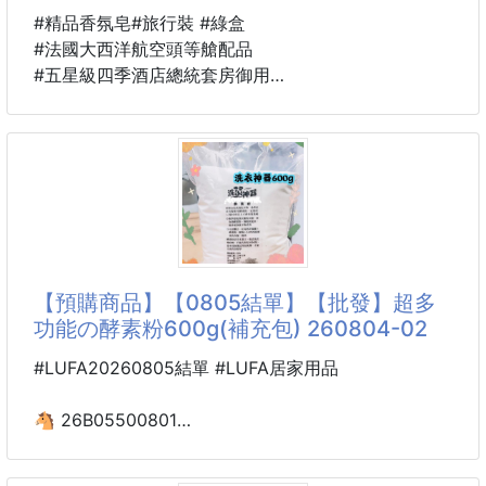
雙尾菌成分的減少，使人體攝入的葡萄糖不能夠充分的
#精品香氛皂#旅行裝 #綠盒
發酵，乳酸的生成也特別的慢，
#法國大西洋航空頭等艙配品
長期下去就嚴重影響了體內脂肪的分解速度及消耗，導
#五星級四季酒店總統套房御用
致出現肥胖的症狀。
並且起到將身體廢物排除的作用！
沐浴產品作為酒店奢華的最後一個細節，酒店設計者從
注意事項：
來沒忘提升它們的品質。酒店不再和那些沒有名號的日
1.請按量服
化廠家合作，而是與一同標榜生活方式的奢侈品牌聯
手，從自然材質到定製香氛，從特殊原料到精油配
方……它們越來越符合個性化需求，而賓客完全有理由
帶上它們繼續旅行
【預購商品】【0805結單】【批發】超多
「我們每個人心中都有一個小王子，橘綠之泉就是小王
功能の酵素粉600g(補充包) 260804-02
子的香水。」
#LUFA20260805結單 #LUFA居家用品
香 調： 柑橘清新調
🐴 26B05500801
前 味： 佛手柑、 鮮橙、 檸檬
🌈超多功能の酵素粉600g
中 味： 茉莉、 番木瓜、 橙花
(補充包) 260804-02