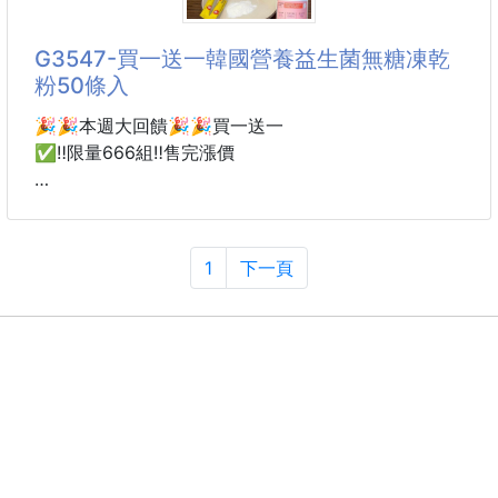
回程空桶還是同樣大佔位，真的很讓人頭痛！😮‍💨
G3547-買一送一韓國營養益生菌無糖凍乾
別讓沉重的水桶累垮你的休閒假期！
粉50條入
「山系野餐露營旋轉龍頭折疊大容量補給儲水袋」
🎉🎉本週大回饋🎉🎉買一送一
擁有超大容量補給線，卻能在一瞬間折疊扁平化，輕薄
✅‼️限量666組‼️售完漲價
到幾乎忘了它的存在！
搭配超級方便的旋轉式出水龍頭與人體工學便利提手
#食品零食
不管是在營地洗菜、泡茶，還是戶外派對都能讓你輕鬆
規格：搶粉色、搶黃色
1
下一頁
➖️➖️➖️產品說明➖️➖️➖️
✴️買一送一 ，下單加總數量為雙數即可
✅一組2罐＝100條
✨🔥 社團爆賣款來了！🔥✨
✨ 韓國東亞株式會社
✨ 超強益生菌凍乾粉