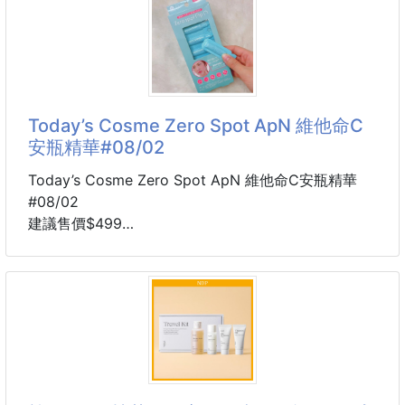
✘ 粉底越上越厚，毛孔凹凸反而像月球表面一樣明顯...
✘ 才剛出門沒多久，底妝就開始粒粒分明、浮在臉上鬧
韓國 ROERANCE「My Rose柔霧玫瑰香」，
脾氣...
靈感就像剛洗完澡、換上乾淨睡衣，
身上還留著淡淡
別再怪你的粉底液了！你只是少了一瓶
🔥韓國 BANILA CO Prime Primer 妝前乳🔥
Today’s Cosme Zero Spot ApN 維他命C
安瓶精華#08/02
✨ 3大底妝神蹟，讓你體驗什麼叫「換一張臉」：
Today’s Cosme Zero Spot ApN 維他命C安瓶精華
毛孔隱形術： 清爽凝膠質地，一抹化開變成透明光膜
#08/02
瞬間填平凹凸毛孔，粗糙肌一秒變滑嫩豆腐肌！
建議售價$499
4周貨到通知
24H黃金油水平衡：
很多人保養不是沒擦，而是瓶瓶罐罐擦了一堆，痘印、
暗沉、膚色不均還是一直在。
這種一顆一顆獨立包裝的安瓶，用過真的很容易回不
去。
每次打開都是最新鮮的精華液，不用擔心反覆開關造成
氧化，也不用怕大瓶用到後面效果打折。
洗完臉後直接擦在在意的位置，不管是痘痘留下來的痕