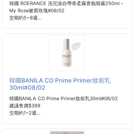
韓國 ROERANCE 洗完澡自帶香柔霧香氛噴霧250ml－
My Rose被窩玫瑰#08/02
交期約5~8週
🔸零售不能低於：$299/瓶
🌹 這不是濃香水，是讓人忍不住靠近的「剛洗完澡玫
瑰香」！
🛁 明明沒噴香水，身上卻一直有乾淨又溫柔的香氣！
💗 洗完澡輕輕一噴，直接把睡衣時光變成韓劇女主角
現場！
韓國BANILA CO Prime Primer妝前乳
30ml#08/02
🌹【這瓶真的很犯規！一噴就是乾淨又溫柔的韓系玫
瑰香】🌹
韓國BANILA CO Prime Primer妝前乳30ml#08/02
建議售價$399
有些玫瑰香太甜、太成熟，
交期約1~2週
噴完反而讓人有點不敢靠近……🥹
📣總代理公司貨，有中標有PIF~!📣📣
你是不是也遇過這種崩潰瞬間？
但這瓶完全不是那種濃豔玫瑰！