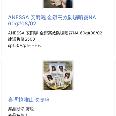
質感與調香好到連台灣指標性百貨都爭相邀請設櫃！
🏢✨
ANESSA 安耐曬 金鑽高效防曬噴霧NA
沒有鋪天蓋地的廣告，光靠高規格的調香
60g#08/02
就在韓國掀起大批香迷排隊瘋搶！🔥
更是男神 DAY6 金元弼 的私房香氛品牌 🤍
ANESSA 安耐曬 金鑽高效防曬噴霧NA 60g#08/02
建議售價$500
比起容易揮發的液態香水 💦
spf50+/pa++++
固體香膏的持香度更溫和、更貼膚 🌸
就像是從肌膚底層自帶的「偽體香」🧸☁️
(官方價格：$600)
🚚預計2-3週到貨
#台灣公司貨
首創動態修補UV防禦膜，偵測脫落防曬或縫隙，並立
即自動修補，徹底守護眼周、臉頰斑點易生成部位。
喜瑪拉雅山玫瑰鹽
添加五項激抗光複合修護精華，可以做到"抗光老化、
強效保濕"，成分接觸到太陽熱與汗水後，UV防禦膜會
產品狀況:廠現
變得更強悍包護你的肌膚
產品編號:/