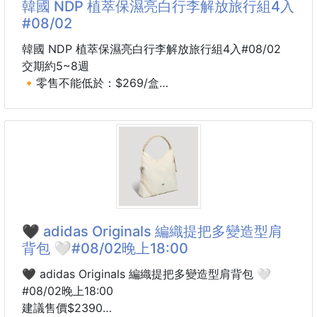
韓國 NDP 植萃保濕亮白行李解放旅行組4入
跡、膚色暗沉，還是局部粗糙感，都能做加強保養。
#08/02
裡面添加藥用級維他命C誘導體，幫助改善暗沉、預防
黑色素形成，同時搭配多種植物萃取，敏感肌也能安心
韓國 NDP 植萃保濕亮白行李解放旅行組4入#08/02
使用。
交期約5~8週
尤其旅行真的超方便。
🔸零售不能低於：$269/盒
不用帶整罐保養品出門，一天一
規格：4入(潔顏露50ML+精華水30ML+修護霜
15ML+提亮霜15ML)
（潔顏/精華/修護/提亮 4入組）
🧼 Step 01：辣木籽毛孔乾淨潔顏露50ml
💧 Step 02：刺山柑超強保濕精華水 30ml
🛡️ Step 03：積雪草安撫肌膚修護霜 15ml
✨ Step 04：維他命 B9 瞬效亮白提亮霜 15ml
🖤 adidas Originals 編織提把多變造型肩
背包 🤍#08/02晚上18:00
🚨【行李箱直接多出一半空間？！】
🖤 adidas Originals 編織提把多變造型肩背包 🤍
✈️ 出國越玩越美的秘密被我找到了…✨
#08/02晚上18:00
建議售價$2390