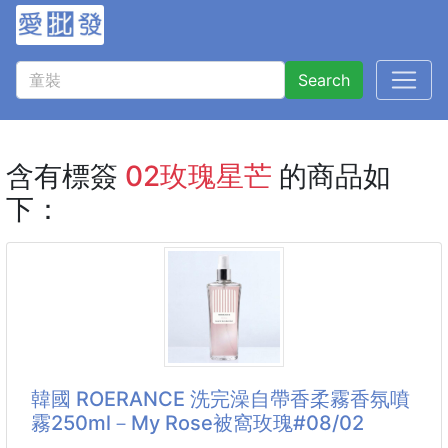
Search
含有標簽
02玫瑰星芒
的商品如
下：
韓國 ROERANCE 洗完澡自帶香柔霧香氛噴
霧250ml－My Rose被窩玫瑰#08/02