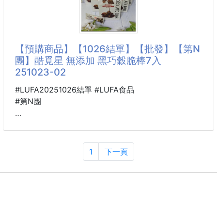
夏天就是要有可愛的鏈條迷你包呀！🌞
✔️手提✔️鏈條單肩✔️側背都好看～
#鏈條單肩也太淑女～😍
【預購商品】【1026結單】【批發】【第N
團】酷覓星 無添加 黑巧穀脆棒7入
荔枝紋軟皮革手感～不怕刮也不怕髒‼️
251023-02
Pro max 📱、中夾、短夾都可以輕鬆入
#LUFA20251026結單 #LUFA食品
#第N團
💭長20 高11 寬 5.1
🐍 25B07001001
下單連結
酷覓星 無添加 黑巧穀脆棒
https://xn--gjmommy-
7入 251023-02
1
下一頁
cw3l58tzd060lqg4cqe7c.shop2000.com.tw/produ
ct/p61079812
※廠商控價…零售價不可低於$85
商品說明
黑巧控看過來👀上一波沒搶到的瘋狂許願‼️