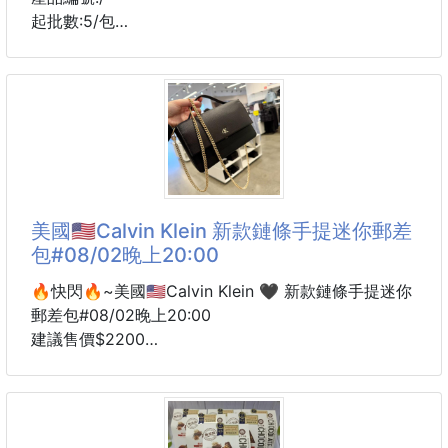
非常適合去海邊、戶外隨時攜帶，是防曬界的懶人包，
起批數:5/包
一按輕噴，清爽細緻防曬噴霧360°完美防曬0死角，不
怕膚色不均，噴在身上還帶著涼爽的膚觸，完全是夏季
一箱50包(免運)
包包中不可或缺的消暑防曬神器！
🍢烤肉季節必備🥦
😍世界公認最頂級的鹽，美味營養純淨無污染 。 源自
巴基斯坦喜瑪拉雅山的純淨玫瑰岩鹽礦。
🔥喜馬拉雅山天然玫瑰岩鹽的特色
🌹 源自巴基斯坦喜瑪拉雅山的純淨玫瑰岩鹽礦， 蘊藏
美國🇺🇸Calvin Klein 新款鏈條手提迷你郵差
億萬年的天然鹽礦精華粹取。 鹽晶體包含多種礦物質
包#08/02晚上20:00
及微量元素，秉持天然無添加信念，經嚴選精煉而成！
相較於海鹽，無海洋污染之慮，更為珍貴、健康。
🔥快閃🔥~美國🇺🇸Calvin Klein 🖤 新款鏈條手提迷你
🔥礦物質成份比一般鹽較多 鈣高出約29.5倍、鎂高出
郵差包#08/02晚上20:00
15倍、鐵高出388倍、鉀高出2.9倍。
建議售價$2200
★回甘味強
6周貨到通知
★能突顯食材美
#它鏈條都可以單肩背！！
★檢驗合格, 天然純淨無污染
🤩黑金就是大氣🙌🏻🙌🏻