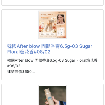
救命！！真的不是誇張！！😱
6周貨到通知
我這次出國直接少帶「一整
🔸顏色：經典黑／奶油白
🔥 海外限定款🔥
這款真的一眼就被燒到😍
不是那種很高調的包款，而是越看越有質感、越背越耐
看✨簡約的輪廓搭配編織提把與流蘇細節，低調卻很
韓國After blow 固體香膏6.5g-03 Sugar
有存在感。
Floral糖花香#08/02
最喜歡的是它💕 包型不是固定的！
韓國After blow 固體香膏6.5g-03 Sugar Floral糖花香
#08/02
會隨著收納物品、束口鬆緊與背法不同，自然變換不同
建議售價$650
輪廓✨今天想要慵懶隨性，就背出雲朵感；想俐落一
交期約2~3週
點，稍微整理包型，又是另一種風格，一個包就能搭配
📣📣總代理公司貨，有中標有PIF~!📣📣
不同穿搭🖤
🔸零售不能低於：$650/個
今年最值得關注的韓國小眾香氛～絕對是 After
除了編織提把，還附有可拆式長背帶，肩背、斜背自由
Blow！💖
切換，通勤、逛街、旅行都非常