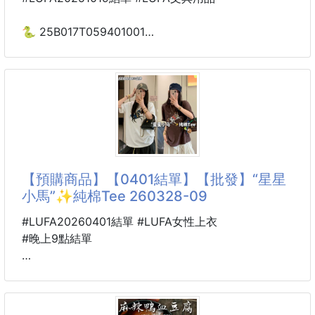
這個蕾絲真的是百搭神器
開春的小開衫，空調房的空調衫都能完美適配
🐍 25B017T059401001
360°按壓式點點膠筆
內置胸墊一體成型，不穿內衣也能自然承托
251016-05
勾勒剛剛好的飽滿曲線
於純欲間透出知性，步履間皆是溫柔自信
最絕的是它360° 按壓設計，不管筆怎麼拿，輕輕一
按，膠就均勻出來，想粘哪里點哪里，精准又方便，手
殘黨也能輕鬆駕馭🥰而且膠是點點狀的，塗完不會透
紙，手賬頁面乾乾淨淨，顏值黨狂喜～
【預購商品】【0401結單】【批發】“星星
小馬”✨純棉Tee 260328-09
更貼心的是即粘即用 + 貼錯可擦除！粘的時候立馬就
能固定，不用等幹；要是貼錯了，輕輕一撕就能重新
#LUFA20260401結單 #LUFA女性上衣
來，完全不留痕跡，再也不怕粘錯毀作品👏
#晚上9點結單
顏色也超可愛，粉、橙、藍、綠，擺在桌上像彩虹糖，
🐴 26K14500301
看著心情都變好～
SUOREOE®品牌
“星星小馬”✨純棉Tee