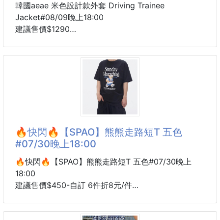
韓國aeae 米色設計款外套 Driving Trainee
Jacket#08/09晚上18:00
建議售價$1290
交期 8 周
韓國 aeae 設計款外套來了～
這件真的很有復古賽車外套感！
以 60-70 年代 Vintage Racing Jacket 為靈感
米色外套搭配紅黑撞色直條
簡單一件就很有造型重點✨
🔥快閃🔥【SPAO】熊熊走路短T 五色
胸前 ae 標誌設計低調有辨識度
#07/30晚上18:00
拉鍊是 O-ring 圓環拉鍊
下擺還有可調節抽繩
🔥快閃🔥【SPAO】熊熊走路短T 五色#07/30晚上
可以依照穿搭調整版型
18:00
建議售價$450-自訂 6件折8元/件
輕薄尼龍材質
交期 8 周
很適合春夏防曬、冷氣房、早晚微涼時外搭
SPAO 熊熊走路短T 來了～
男女都可以穿