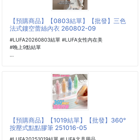
厚襪子，強烈建議拿大半號（例如平常穿23.5cm 建議
改拿 24.0cm），走起路來會更加舒適喔！
【預購商品】【0803結單】【批發】三色
👉這雙鞋的實品顏色真的溫柔到不行！微糖的裸粉色
法式鏤空蕾絲內衣 260802-09
配上輕科技感的銀色線條，不管是配小短襪還是日常休
閒穿搭，都能一秒拉長腿部線條，完全是細節控的必入
#LUFA20260803結單 #LUFA女性內在美
款！
#晚上9點結單
🌟懂穿的女孩今年鞋櫃裡絕對不能少
🐴 26K10000801
三色法式鏤空蕾絲內衣
260802-09
奶fufu法式蕾絲·三色夢境
穿上就是人間水蜜桃本桃！💕
法式浪漫鏤空+立體蕾絲勾花，若隱若現的透膚感撩人
【預購商品】【1019結單】【批發】360°
於無形～無鋼圈卻超有“骨氣”，3D立體模杯穩穩托住，
按壓式點點膠筆 251016-05
小胸穿出自然飽滿弧，大胸也能輕若無物
#LUFA20251019結單 #LUFA文具用品