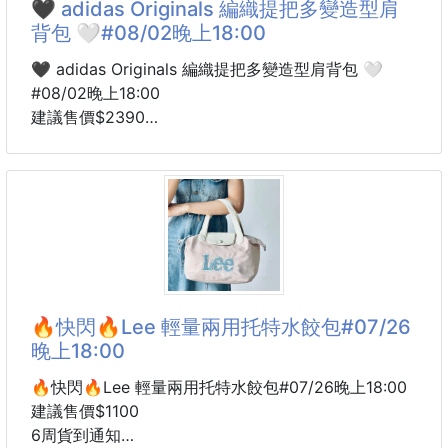
🖤 adidas Originals 編織提把多變造型肩
背包 🤍#08/02晚上18:00
輕薄透氣、寬鬆版型
不管在家、出門、旅遊、逛夜市都超好穿！
🖤 adidas Originals 編織提把多變造型肩背包 🤍
#08/02晚上18:00
✨ 四款任你選 ✨
建議售價$2390
💛 蠟筆小新(海邊)－經典搞怪又療癒，每一面都超可
6周貨到通知
愛！
🔸顏色：經典黑／奶油白
💙 Snoopy－清新百搭，文青感滿滿，男女都適合！
🩷 Kuromi－甜酷女孩必收，可愛中帶點個性！
🔥 海外限定款🔥
蠟筆小新-小白
❤️ 商品特色
這款真的一眼就被燒到😍
不是那種很高調的包款，而是越看越有質感、越背越耐
看✨簡約的輪廓搭配編織提把與流蘇細節，低調卻很
🔥快閃🔥Lee 輕量兩用托特水餃包#07/26
有存在感。
晚上18:00
最喜歡的是它💕 包型不是固定的！
🔥快閃🔥Lee 輕量兩用托特水餃包#07/26晚上18:00
建議售價$1100
會隨著收納物品、束口鬆緊與背法不同，自然變換不同
6周貨到通知