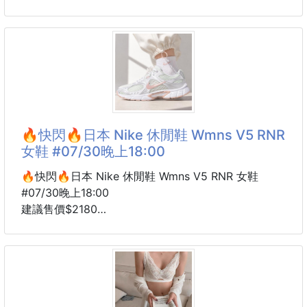
輪廓✨今天想要慵懶隨性，就背出雲朵感；想俐落一
顏色：(藕粉/霧藍/米白)
點，稍微整理包型，又是另一種風格，一個包就能搭配
🔥國外限定款🔥小巧外型超乎想像的大容量 😍
不同穿搭🖤
簡約耐看的 Lee 立體刺繡 Logo，百搭又有質感💯
不管是上班、上課、逛街還是旅行，都能輕鬆駕馭
除了編織提把，還附有可拆式長背帶，肩背、斜背自由
別看它外型精巧，9.7 吋 iPad、手機、長夾、耳機、化
切換，通勤、逛街、旅行都非常
妝品等日常用品都能輕鬆收納，一包就能滿足日常所
需‼️
✔️ 大容量主收納空間
🔥快閃🔥日本 Nike 休閒鞋 Wmns V5 RNR
✔️ 內層分類口袋，收納更整齊
女鞋 #07/30晚上18:00
✔️ 拉鍊暗袋，小物不易遺失
✔️ 拉鍊封口設計，攜帶更安心
🔥快閃🔥日本 Nike 休閒鞋 Wmns V5 RNR 女鞋
✔️ 可手提、可斜背，一包兩種背法
#07/30晚上18:00
✔️ Lee 經典立體刺繡 Logo，
建議售價$2180
預計4周貨到通知
尺寸 :(23碼/23.5碼/24碼/24.5碼/25碼)
#去鞋盒
版型建議： 這款 V5 RNR 的版型正常。但因為是復古
慢跑鞋的微包覆設計，如果你的腳型偏寬、或者喜歡穿