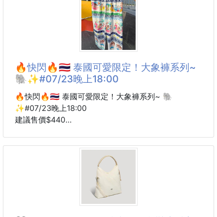
這款真的超可愛又很日常！
想要韓系休閒、復古街頭、輕機能感都很適合‼️
胸前是大大的
品牌
Sunday Marathon 熊熊圖案
有一種復古運動感
🔥快閃🔥🇹🇭 泰國可愛限定！大象褲系列~
可愛但不會太幼稚
🐘✨#07/23晚上18:00
單穿就很有亮點✨
🔥快閃🔥🇹🇭 泰國可愛限定！大象褲系列~ 🐘
版型是寬鬆 Loose Fit
✨#07/23晚上18:00
穿起來舒服不貼身
建議售價$440
夏天搭短褲、牛仔褲、寬褲都很好看
6周貨到通知
今年夏天最欠買的褲子就是它！😍
想要休閒一點可以拿大一號
想要剛剛好就照平常尺寸選‼️
泰國超人氣 正版授權大象褲 登場～
有超可愛的 蠟筆小新、SNOOPY、KUROMI
五色都很百搭
三大人氣角色陪你一起過夏天💖
白色清爽、灰色日常、綠色復古、藍色休閒、黑色耐看
喜歡韓系休閒感的寶寶可以收～
一穿上真的舒服到不想脫！☁️