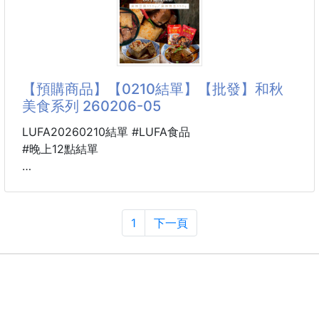
現在我做手賬、粘試卷
260328-09
復古做舊底色+手繪小馬印花🐎
低飽和白/棕兩色，溫柔又顯貴✨
【預購商品】【0210結單】【批發】和秋
美食系列 260206-05
寬松落肩剪裁，隨性不挑人
LUFA20260210結單 #LUFA食品
100%純棉面料，軟糯親膚
#晚上12點結單
單穿疊穿都高級，輕鬆拿捏鬆弛感
是衣櫃里永不過時的氛圍感單品💫
🐴 26GN09000201
和秋美食系列 260206-05
白色款視覺上乾淨清爽
1
下一頁
搭配碎花裙能營造清新風格
※廠商控價…零售價不可低於$139
外搭風衣也可打造簡約通勤造型
OMG！！！
咖色款則自帶復古氛圍
👀看起來也太好吃了吧
單穿或搭配休閒褲、半身裙都很合適
口水忍不住流出來了🤤🤤