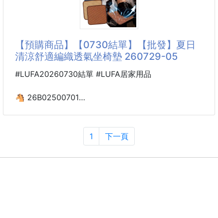
早餐、下午茶、宵夜點心一次到位！
🥒方便實用
一口咬下，鹹香肉鬆＋濃郁開心果生乳在嘴裡爆開，
袋子帶有底襯，方便放入食物，並且可以清洗重複使用
這不是你想像中的普通小蛋糕，而是鹹甜界的超新星！
【預購商品】【0730結單】【批發】夏日
🥒耐冷設計
將開心果生乳、鬆軟戚風與鹹香肉鬆結合，打造甜鹹交
清涼舒適編織透氣坐椅墊 260729-05
耐冷溫度可達-30度，適合冷藏保存
錯的升級版小貝甜點。
鮮度保持的秘密🔍🔍🔍
三重爆餡層次，一口就有記憶點
#LUFA20260730結單 #LUFA居家用品
✔ 開心果生乳內餡
⭐沸石效能
濃郁堅果香氣融合生乳，口感滑順細緻，甜度溫潤不
🐴 26B02500701
袋中含有的沸石可吸附蔬菜劣化原
膩。
夏日清涼舒適編織透氣
✔ 鬆軟戚風蛋糕體
坐椅墊 260729-05
濕潤柔軟、不乾口，完整包覆內餡，入口即化感明顯。
1
下一頁
【商品說明】-
✔ 鹹香肉鬆點綴
別再讓濕黏與悶熱毀了你一整天的工作好心情與駕駛體
驗！
全新「夏日清涼舒適編織透氣坐椅墊」清爽登場！
表面經過多道精細打磨，滑順平整度無可挑剔，不夾
肉、不傷衣料