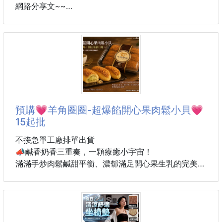
網路分享文~~
收到的人第一眼驚艷
吃第一口驚喜
日本como life野菜保鮮袋👏🏻
送完禮還能天天使用帆布袋
真正做到好吃、好看、又實用！
推薦使用給
⭐想要減少蔬菜浪費的家庭
✨一份禮物，雙重價值
⭐喜歡大量購買蔬菜和水果的人群
✨有面子、更有記憶點
⭐保持採摘新鮮的蔬菜
✨大人、小孩收到都超開心！
⭐保存烹飪剩餘的食材
預購💗羊角圈圈-超爆餡開心果肉鬆小貝💗
15起批
🌕中秋限定三款人氣口味
讓你的蔬果保持新鮮，不再浪費
🥮
隨時享受健康美味的食材！😊😊😊
不接急單工廠排單出貨
📣鹹香奶香三重奏，一顆療癒小宇宙！
滿滿手炒肉鬆鹹甜平衡、濃郁滿足開心果生乳的完美結
🥒鮮度保持
合
袋中添加的沸石可吸附
締造出神仙等級絕妙滋味!來一個超滿足!
導致鮮度劣化的「乙烯氣體」
保持蔬菜和水果的新鮮度😍