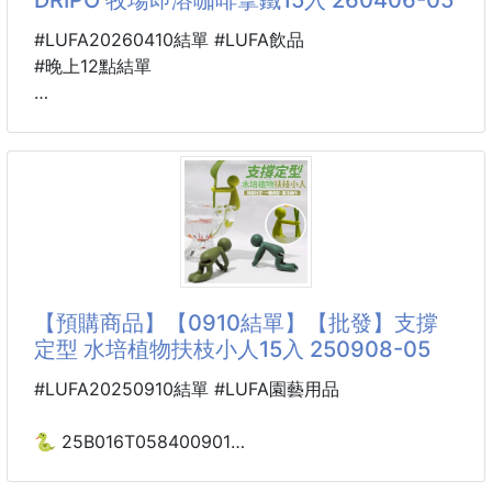
請勿打關鍵字喔
#LUFA20260410結單 #LUFA飲品
終於找到夏天適合的香水了☀️
#晚上12點結單
這次 100ml 也超划算
🐴 26U13500401
清新的花果香調，青檸果香與睡蓮花香交織，彷彿夏日
DRIPO 牧場即溶咖啡
午後的幽靜花園中漫步，很適合日常的清香
拿鐵15入 260406-05
➡️瓶身由Fred Rawyler設計
舊時的車燈造型，玻璃製香水瓶身呈現出清新綠的漸變
👉DRIPO即溶咖啡拿鐵👈
效果，更為尼羅河的
隨時沖泡輕鬆享受一杯香醇拿鐵！☕️
濃郁咖啡香搭配柔和奶香🥛
【預購商品】【0910結單】【批發】支撐
口感滑順，就算是無糖，也不苦澀😋
定型 水培植物扶枝小人15入 250908-05
忙碌日常也能快速補充咖啡能量💪
#LUFA20250910結單 #LUFA園藝用品
主打不額外添加糖的設計🚫
保留咖啡最純粹的風味🫘
🐍 25B016T058400901
尾韻帶有淡淡堅果香氣🥰
支撐定型 水培植物扶枝
奶香只是輕柔點綴