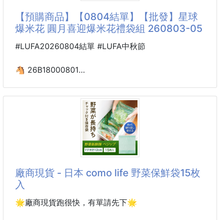
【預購商品】【0804結單】【批發】星球
軟Q彈力極佳狗狗造型，捏壓揉捏一秒變換搞笑表情，
爆米花 圓月喜迎爆米花禮袋組 260803-05
🤣壓力上來時揉一揉，讀書卡關時捏一捏，看著慢慢
恢復模樣，心裡煩躁也一起放鬆了✨
#LUFA20260804結單 #LUFA中秋節
創意拼貼×慢回彈揉捏×百變表情，沒有標準答案，怎
🐴 26B18000801
麼貼都能成為獨一無二的狗狗
星球爆米花 圓月喜迎
✔️五官自由DIY，訓練創意搭配
爆米花禮袋組 260803-05
✔️一捏立即變臉，每次表情都不同
✔️柔軟慢回彈，等待恢復超療癒
🔥今年中秋最有話題的爆米花禮盒！
✔️
今年送月餅太普通？
送水果又沒新意？
廠商現貨 - 日本 como life 野菜保鮮袋15枚
🎁今年就送「會讓人拍照打卡」的中秋禮！
入
把中秋最重要的「心意」直接裝進高質感帆布提袋，人
🌟廠商現貨跑很快，有單請先下🌟
氣爆米花＋限定帆布袋一次擁有！