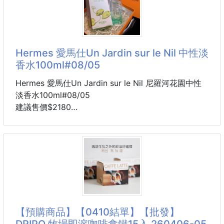
男香是沉穩木質調，帶一絲絲的清冷感，整體聞起來很
有故事感，有種高級的中性氛圍；女香是溫柔又慵懶的
木質花香，甜度恰到好處，像剛洗好澡後乾淨的體香，
柔軟又溫軟。
Hermes 愛馬仕Un Jardin sur le Nil 中性淡
香水100ml#08/05
➡️001男士淡香水
前調：檸檬、柑橘
Hermes 愛馬仕Un Jardin sur le Nil 尼羅河花園中性
中調：零陵香豆
淡香水100ml#08/05
後調：檀香、麝香
建議售價$2180
➡️001女士淡香水
效期 2031
前調：檸檬、柑橘
交期 九月中
中調：牡丹、亞麻花
專櫃售價 100ML $6000
後調：檀香、麝香
這價格比周年慶還要誇張
下單連結
有中標有PIF
https://xn--gj
還溫馨提醒一下
【預購商品】【0410結單】【批發】
愛馬仕上 FB 會被偵測到商業用行為
DRIPO 牧場即溶咖啡拿鐵15入 260406-05