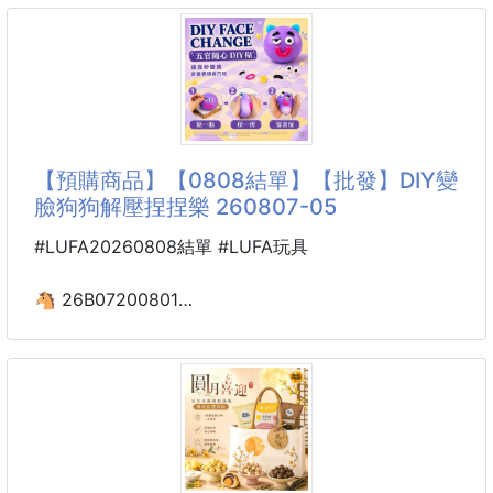
小人15入 250908-05
不搶戲卻更順口💯
是一款每天都喝不膩的即溶拿鐵💖
小人造型生動，有的像在 “抱” 著植物莖稈，有的像在
【產品特色】
“托” 著枝葉，擺在水培容器旁，仿佛植物的專屬小保
☕️無添加糖更無負擔
鏢，給綠植角增添了好多趣味感，之前水培植物光禿禿
🫘咖啡香氣濃郁感
的，現在有這些小人，朋友來家都要誇 “你家綠植成精
【預購商品】【0808結單】【批發】DIY變
☕️奶香滑順不搶
啦”👀
臉狗狗解壓捏捏樂 260807-05
一體成型，操作靈活，把小人固定在植物旁，就能穩穩
#LUFA20260808結單 #LUFA玩具
扶住歪倒的枝條，之前水培綠蘿長得東倒西歪，用了扶
枝小人，枝條變得整整齊齊，觀賞性 up up🌿
🐴 26B07200801
DIY變臉狗狗解壓捏捏樂
水培黨、綠植愛好者、家居黨必入！ 別再讓水培植物
260807-05
🔥捏一下秒變臉！🔥
桌上最療癒的舒壓神物！
辦公累了隨手一捏，心情瞬間被治癒，可愛到忍不住想
一直捏兩下！