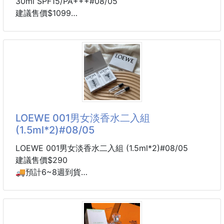
30ml SPF15/PA+++#08/05
建議售價$1099
SPF15/PA+++
(官方價格：$2850)
🚚預計6週到貨
🗓效期：2027/5
備PIF文件
🤍 色號推薦
#1
LOEWE 001男女淡香水二入組
#2
(1.5ml*2)#08/05
全新GA高訂藍瓶，添加「普魯士藍聚光粒子」，能改
LOEWE 001男女淡香水二入組 (1.5ml*2)#08/05
善暗沉肌膚，透過光學特性，使肌膚更加淨透明亮，搭
建議售價$290
配玻尿酸與神經醯胺，上妝同時滋潤、修護肌膚屏障，
🚚預計6~8週到貨
並補水鎖水，維持肌膚水潤感！
備PIF文件
靈感來自「清晨甦醒的美好時刻」，一次收藏男女對
質地融合美容油配方，更為細緻親膚，乾肌與混乾肌也
香，無論自用、情侶共享或體驗香氣都很適合！
能舒服上妝，妝感能完美服貼，看起來就像原本皮膚就