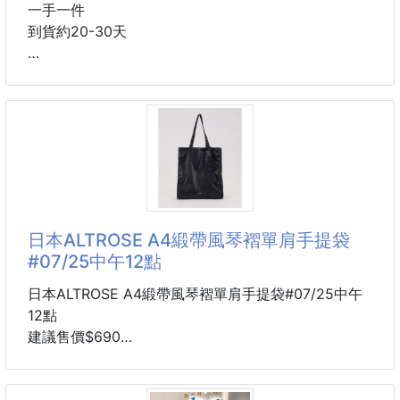
一手一件
到貨約20-30天
✨易口舒╳彩虹糖雙強組合✨
【🍭上班族續命神組合！外脆內軟的多層次味覺風暴
💥】
💟2種人氣口味一次滿足：
A：💛Eclipse 易口舒脆皮軟心薄荷糖-檸檬薄荷
日本ALTROSE A4緞帶風琴褶單肩手提袋
#07/25中午12點
B：💛Skittles彩虹糖
日本ALTROSE A4緞帶風琴褶單肩手提袋#07/25中午
🤩一個負責極致清涼提神,一個負責酸甜嚼勁療癒,辦公
12點
室抽屜必備！
建議售價$690
4-5周貨到通知
😰開車.開會.剛吃完大蒜便當
通勤、上課、推活都能背
➡️需要 Eclipse易口舒脆皮軟心糖救急,外脆內軟,一粒