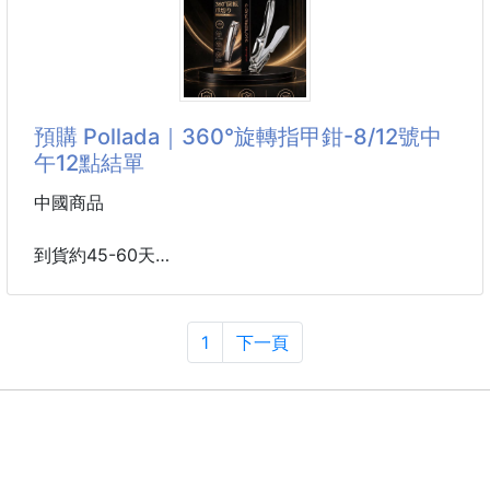
跟她借這支用一個晚上💨
才吹不到幾分鐘，我整個人直接愣住🤨
#今年兒童眼鏡我最想推薦的就是它 #一戴就知道差在
哪裡
風量集中又舒服，頭髮乾得比平常快很多💫
吹完整頭之
今年家長圈討論度最高的，就是這一副護眼眼鏡👓
預購 Pollada｜360°旋轉指甲鉗-8/12號中
不是只有防藍光厲害，真正厲害的是戴起來真的舒服
午12點結單
💯
中國商品
到了孩子開始上線上課程、看平板學習、閱讀繪本📖
才真正意識到，孩子每天接觸光線的時間，其實遠遠超
到貨約45-60天
過我們想像💥
眼睛每天都在陪著他探索世界，也因為如此，更要從日
📣 Pollada｜360°旋轉指甲鉗✨
常生活好好培養護眼習慣🛡️
1
下一頁
【尺寸】：9 × 2 cm
但市面上很多兒童眼鏡，其實只是把大人的眼鏡縮小而
【重量】：66g
已👎
【材質】：
戴起來不是一直往下滑，就是壓得鼻樑紅紅的，鏡腳夾
▪️刀頭：420不鏽鋼
得
▪️鉗身／保護蓋：鋅合金