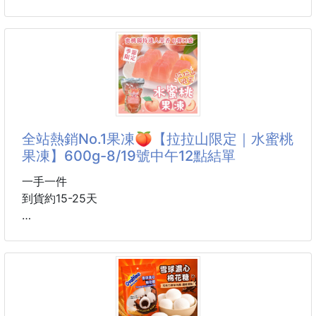
.
㊙刀削麵選用波浪麵體
🎊網路爆紅-RP三星標章米紙🎊
輕易吸附醬汁，兩側超嫩中間夠Q
‼️超級划算 下檔漲價 趕快下手‼️
㊙意麵選用扁形意麵
.
彈牙的口感是常年暢銷的秘訣
⚡低熱量、不加油脂製作、全素食⚡
.
網路超熱門 網紅各種教學
一包14片麵左右
看到你手癢了嗎?
7元左右輕鬆在家做出市值50以上的明星拌麵
只要沾水微溼就能用!!
全站熱銷No.1果凍🍑【拉拉山限定｜水蜜桃
👉不是
米紙的100種料理🎉
果凍】600g-8/19號中午12點結單
清爽配方 一用就上手
✔️完全0麩質 沒壓力輕鬆吃
一手一件
✔️超低脂 料理0無負擔
到貨約15-25天
✔️每片約32大卡，蛋餅皮約1/4熱量
成分超單純!! 完全無添加!!
拉拉山限定水蜜桃果凍
.
登台大下殺💥💥
🏆全站熱銷No.1果凍🍑【拉拉山限定｜水蜜桃果凍】
原裝進口~品質保證!!
600g超大份量，甜蜜一次滿足！🍑
產地越南