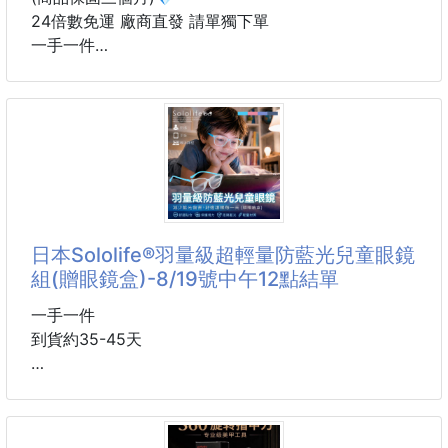
24倍數免運 廠商直發 請單獨下單
🍫巧克力麥芽口味
一手一件
融合經典阿華田巧克力麥芽配方，可可香中帶有醇厚麥
到貨約20-35天
芽韻味，濃而不單調、甜香滑順，熟悉滋味讓
🔥⏩新品上市⏪🔥
💎ラ・フー®Lafu日本沙龍級 黑曜疾風水潤離子吹風
機(商品保固三個月)💎
很多人以為吹風機都差不多…💥
直到真正吹過這支，才知道原來差距可以大成這樣‼️
日本Sololife®羽量級超輕量防藍光兒童眼鏡
組(贈眼鏡盒)-8/19號中午12點結單
日本美髮圈徹底淪陷💓擄獲九成沙龍美髮師的神級吹
風機終於來了🔥
一手一件
到貨約35-45天
#日本熱銷 #Threads瘋狂推薦 #每天都想用它 #髮質
大升級
🔥⏩新品上市⏪🔥
💎日本Sololife®羽量級超輕量防藍光兒童眼鏡組(贈眼
那次跟姐妹一起出去旅行，我偏偏忘了帶吹風機，只好
鏡盒)💎