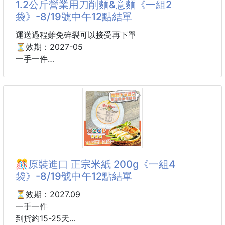
1.2公斤營業用刀削麵&意麵《一組2
❌ 塑膠砧板越切越掉屑，吃進肚子超擔心
袋》-8/19號中午12點結單
❌ 生熟食共用，細菌交叉污染看不見
運送過程難免碎裂可以接受再下單
⚠️ 每天都在使用的砧板，真的不能隨便！
⏳效期：2027-05
現在開始，換成更乾淨、更安心的選擇！
一手一件
✨英國工藝授權，獨家304不鏽鋼廚房砧板
到貨約15-25天
真正懂下廚的人，都開始改用304不鏽鋼砧板！
不發霉、不掉屑、不易殘留異味
🌟1.2公斤營業用刀削麵&意麵🌟
每天料理都更乾淨、更衛生！
外面每牌都宣稱是明星拌麵同款😔
一用就知道什麼叫做：
但只有這款是正宗X拌麵
「回不去的神級砧板！」
㊙這檔大下殺 只要＄９５/袋㊙
.
超大一包1200公克(2斤裝)
🎊原裝進口 正宗米紙 200g《一組4
真的不能說...
袋》-8/19號中午12點結單
就是你想到的那支明星拌麵在用！
老闆千交萬代說這是機密
⏳效期：2027.09
但１０多支市面明星+盲測勝出的口感
一手一件
就是最好的保證😍
到貨約15-25天