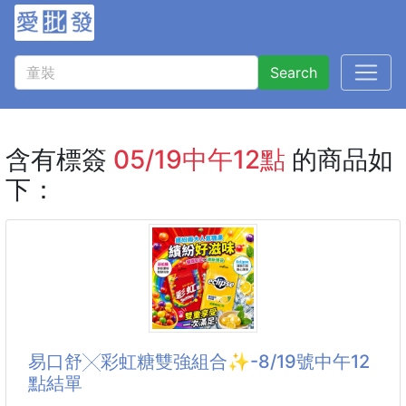
Search
含有標簽
05/19中午12點
的商品如
下：
易口舒╳彩虹糖雙強組合✨-8/19號中午12
點結單