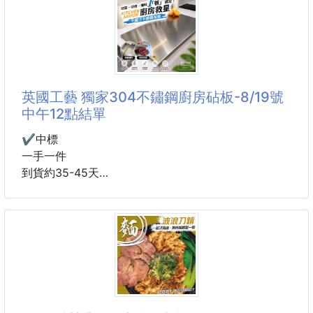
一咖輕巧又有光澤感的實用托特包✨
有感,給您滿滿的自信清爽！
🥱追劇.帶小孩.下午三點血糖低
想找一款容量夠、重量輕，又能搭出溫柔質感的日常包
➡️需要 Skittles彩虹糖 療癒,繽紛色彩加上酸甜口感,嚼
這款ALTROSE單肩手提袋很適合
一嚼心情馬上變好！
包身帶有低調光澤感，呈現像緞面般的柔和質感
簡單搭配就能讓整體穿搭更有細節！
英國工藝 獨家304不鏽鋼廚房砧板-8/19號
✔️隨身包裝,上班.開車
中午12點結單
手把上的絲巾裝飾可以拆卸
可依照當天穿搭與場合自由變換氛圍
✔️中標
想要甜美一點就繫上絲巾
一手一件
想要簡約低依照當天穿搭與場合自由變換調也可以拆下
到貨約35-45天
使用
通勤、通學、逛街、約會、推活都能自然搭配～
英國工藝授權
食品級304不鏽鋼，一塊抵多塊！
🎀低調緞面光澤感
包身帶有不誇張的細緻光澤，視覺上
😱 你家的砧板是不是也有這些問題？
❌ 木砧板刀痕越切越深，藏污納垢
❌ 潮濕天氣容易發霉、發黑、有異味