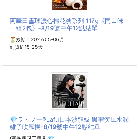
台灣水果聖地——拉拉山，嚴選當季新鮮水蜜桃，
#美食
榨取原汁製成果凍，果香自然濃郁，清爽不膩！💧✨
清爽又多汁！💧✨
阿華田雪球濃心棉花糖系列 117g《同口味
一組2包》-8/19號中午12點結單
🌈確確實實添加水蜜桃果汁的果凍😋
口感Q彈、清新爽口，夏日放冰箱真的解膩又消暑🧊
⏳效期：2027/05-06月
🍃
到貨約15-25天
一口接一口，甜蜜感爆棚，分享也超方便！👨‍👩‍👧‍👦💕
阿華田 雪球濃心棉花糖系列 117g
🎯旅客必搶手款😍拉拉山限定水蜜桃果凍銷售第一名
款式：巧克力麥芽/抹茶牛奶
🏅
✨瑞士國民品牌阿華田新品登場，中秋節要烤棉花糖
的快來+1！「阿華田雪球濃心棉花糖」推出全新抹茶牛
❌觀光景點市價：$210/包❌
奶口味，柔軟Q彈的棉花糖包裹著濃郁爆漿「抹茶牛
🩷每包約21~22顆🩷
奶」流心！咬下一口，濃香茶韻與醇厚奶香瞬間在嘴裡
炸開～流心的口感真的太犯規啦！將招牌麥芽風味化作
💎ラ・フー®Lafu日本沙龍級 黑曜疾風水潤
🥭選用拉拉山當季現採水蜜桃，新鮮榨取果汁
誘人的濃心內餡，包裹在柔軟Q彈的雪白棉花糖中。輕
離子吹風機-8/19號中午12點結單
搭配Q
輕咬下，蓬鬆外層與香滑夾心交織，每一口都充滿療癒
又甜蜜的幸福感！
(商品保固三個月)💎