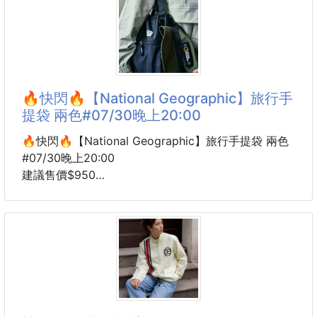
這款真的超可愛又很日常！
灰色休閒耐看
兩色都很適合日常穿搭
胸前是大大的
上學、出門、旅行都可以直接套上
Sunday Marathon 熊熊圖案
品牌：WHO.A.U
有一種復古運動感
🔥快閃🔥【National Geographic】旅行手
款式：
可愛但不會太幼稚
提袋 兩色#07/30晚上20:00
單穿就很有亮點✨
🔥快閃🔥【National Geographic】旅行手提袋 兩色
版型是寬鬆 Loose Fit
#07/30晚上20:00
穿起來舒服不貼身
建議售價$950
夏天搭短褲、牛仔褲、寬褲都很好看
交期 8 周
想要休閒一點可以拿大一號
National Geographic 旅行手提袋來了～
想要剛剛好就照平常尺寸選‼️
這顆真的很適合日常跟出遊！
五色都很百搭
大容量包型設計
白色清爽、灰色日常、綠色復古、藍色休閒、黑色耐看
不管是上班通勤、上課、旅行、短天數外出
喜歡韓系休閒感的寶寶可以收～
都可以裝得很夠用✨