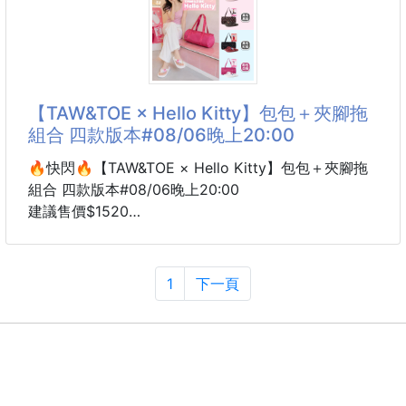
不管是上班、上課、逛街還是旅行，都能輕鬆駕馭
別看它外型精巧，9.7 吋 iPad、手機、長夾、耳機、化
妝品等日常用品都能輕鬆收納，一包就能滿足日常所
需‼️
✔️ 大容量主收納空間
【TAW&TOE × Hello Kitty】包包＋夾腳拖
✔️ 內層分類口袋，收納更整齊
組合 四款版本#08/06晚上20:00
✔️ 拉鍊暗袋，小物不易遺失
✔️ 拉鍊封口設計，攜帶更安心
🔥快閃🔥【TAW&TOE × Hello Kitty】包包＋夾腳拖
✔️ 可手提、可斜背，一包兩種背法
組合 四款版本#08/06晚上20:00
✔️ Lee 經典立體刺繡 Logo，
建議售價$1520
8周貨到通知
TAW&TOE × Hello Kitty 聯名組合來了～
這組真的太適合夏天、旅行、海邊、日常出門穿搭！
1
下一頁
一組內含 **Hello Kitty 包包＋同款夾腳拖**
不用另外搭配
直接整套可愛出門✨