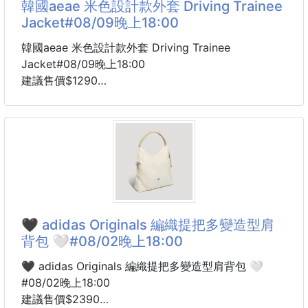
韓國aeae 米色設計款外套 Driving Trainee
Jacket#08/09晚上18:00
包身使用尼龍材質
輕盈不厚重
韓國aeae 米色設計款外套 Driving Trainee
背起來不會有太大負擔
Jacket#08/09晚上18:00
建議售價$1290
外型是俐落挺版托特包感
交期 8 周
搭配 National Geographic 標籤細節
韓國 aeae 設計款外套來了～
簡約又有戶外休閒感‼️
這件真的很有復古賽車外套感！
前方有拉鍊口袋
以 60-70 年代 Vintage Racing Jacket 為靈感
可以放手機、票卡、耳機、鑰匙等常用小物
米色外套搭配紅黑撞色直條
拿取更方便
簡單一件就很有造型重點✨
🖤 adidas Originals 編織提把多變造型肩
開口處有按扣設計
胸前 ae 標誌設計低調有辨識度
背包 🤍#08/02晚上18:00
外出攜帶也
拉鍊是 O-ring 圓環拉鍊
下擺還有可調節抽繩
🖤 adidas Originals 編織提把多變造型肩背包 🤍
可以依照穿搭調整版型
#08/02晚上18:00
建議售價$2390