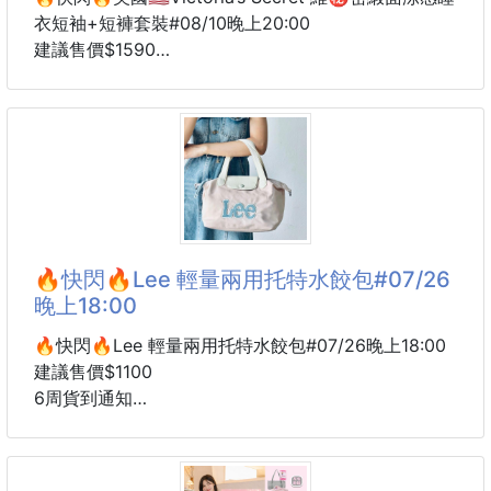
穿起來舒服有空間感
衣短袖+短褲套裝#08/10晚上20:00
日常單穿就很好看
建議售價$1590
6周貨到通知
搭牛仔褲、寬褲、短褲、工裝褲都很適合
款式： 復古紅/小花豹
男女都可以駕馭
尺寸：XS / S / M / L / XL
情侶一起穿也超可愛‼️
# 睡覺也要有儀式感～🐆
💭人的一生只不過三萬天！真的要狠狠的愛自己！😍
黑色低調耐看
維密它家最厲害的就是睡衣‼️
白色清爽亮眼
# 短袖款也不打折原價都是$89.95💸
兩色都是很好搭的基本款
盼星星～盼月亮～終於拿到折扣了🙌🏻
🔥快閃🔥Lee 輕量兩用托特水餃包#07/26
緞面（Satin), 光澤感超強～華麗富家千金感✨ # 觸感
晚上18:00
喜歡
冰冰涼涼超絲滑唷～🤎🐆
💡自帶柔光濾鏡的緞面睡衣！
🔥快閃🔥Lee 輕量兩用托特水餃包#07/26晚上18:00
緞面是維密家最貴睡衣‼️
建議售價$1100
6周貨到通知
顏色：(藕粉/霧藍/米白)
🔥國外限定款🔥小巧外型超乎想像的大容量 😍
簡約耐看的 Lee 立體刺繡 Logo，百搭又有質感💯