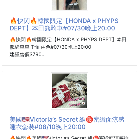
低調但一眼就有品牌感
不會太花、也不會太素
日常穿真的剛剛好✨
🔥快閃🔥韓國限定【HONDA x PHYPS
DEPT】本田熊騎車#07/30晚上20:00
黑色、白色兩款都是衣櫃必備色
黑色顯瘦又好搭
🔥快閃🔥韓國限定【HONDA x PHYPS DEPT】本田
白色乾淨清爽，夏天穿超舒服
熊騎車車 T恤 兩色#07/30晚上20:00
建議售價$790
不管單穿、當內搭、搭短褲或牛仔褲都很可以！
交期 8 周
版型是基本短袖T版型
韓國限定 HONDA 本田熊騎車車 T 來了～
男女都可以穿
這款真的可愛又有復古街頭感！
喜歡合身一點可以照平常尺寸
喜歡寬鬆感可以拿大一號～
胸前是戴墨鏡的熊熊騎著本田小車車圖案
搭配下方 HONDA 經典 Logo
品牌：Wacky Willy
一件就很有重點
美國🇺🇸Victoria’s Secret 維㊙️密緞面涼感
款式：經典小飛人短袖T-shi
可愛但不會太幼稚✨
睡衣套裝#08/10晚上20:00
這款是 Loose Fit 寬鬆版型
🔥快閃🔥美國🇺🇸Victoria’s Secret 維㊙️密緞面涼感睡