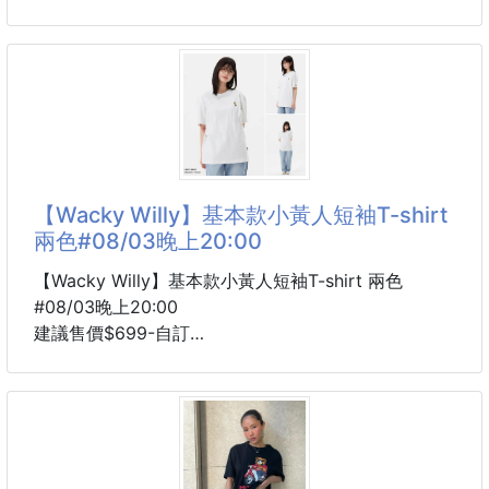
輕薄尼龍材質
6周貨到通知
很適合春夏防曬、冷氣房、早晚微涼時外搭
🔸顏色：經典黑／奶油白
男女都可以穿
想要韓系休閒、復古街頭、輕機能感都很適合‼️
🔥 海外限定款🔥
品牌
這款真的一眼就被燒到😍
不是那種很高調的包款，而是越看越有質感、越背越耐
看✨簡約的輪廓搭配編織提把與流蘇細節，低調卻很
【Wacky Willy】基本款小黃人短袖T-shirt
有存在感。
兩色#08/03晚上20:00
最喜歡的是它💕 包型不是固定的！
【Wacky Willy】基本款小黃人短袖T-shirt 兩色
#08/03晚上20:00
會隨著收納物品、束口鬆緊與背法不同，自然變換不同
建議售價$699-自訂
輪廓✨今天想要慵懶隨性，就背出雲朵感；想俐落一
8周貨到通知
點，稍微整理包型，又是另一種風格，一個包就能搭配
Wacky Willy 經典短T來了～
不同穿搭🖤
越簡單越耐看的一款！
除了編織提把，還附有可拆式長背帶，肩背、斜背自由
胸前小小的小飛人刺繡
切換，通勤、逛街、旅行都非常