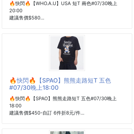
🔥快閃🔥【WHO.A.U】USA 短T 兩色#07/30晚上
20:00
建議售價$580
交期 8 周
WHO.A.U USA 短T 來了～
這款就是很耐看的美式休閒小短T！
版型是比較合身、俐落的女生短袖
穿起來不會太寬鬆
單穿就很乾淨有精神✨
🔥快閃🔥【SPAO】熊熊走路短T 五色
胸前有小小的 California Bear / USA 字樣設計
#07/30晚上18:00
不是大印花那種高調款
是低調又有細節的日常基本款
🔥快閃🔥【SPAO】熊熊走路短T 五色#07/30晚上
18:00
搭牛仔褲、短裙、寬褲都很好看
建議售價$450-自訂 6件折8元/件
很適合想要簡單但不要太無聊的寶寶‼️
交期 8 周
SPAO 熊熊走路短T 來了～
白色清爽百搭