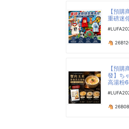
👉烤箱
👉油炸
【預購商
地表最強
❌市價19
重磅迷你
的熱氣
🉐廠商夏
「涼而不
#LUFA2
🟡重量:4
也不會讓
🌟萬年
舒適！
夏天熱賣
🐴 26B12
重磅迷你
🌟結構緊
夏天到了
260720-
長年使用
💦💦
潤，外觀
【預購商
哥哥老公
現在世足
發】ち
他的好穿讓
😎
✅絲滑柔
高湯粉65
⚽️讓足
小編告訴你
儀式感😍
#LUFA2
🌟日本纖
🌟超彈力
🌟採用
🐴 26B0
🌟超級輕
舒適
ちゃわんむ
🌟絲絲冰
摸起來軟
玉米茶碗蒸
🌟速乾抗
式感👍
260806-