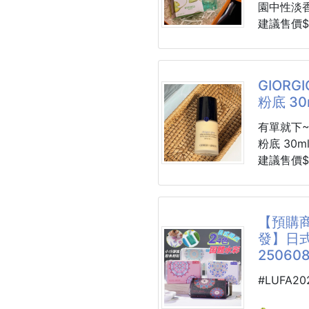
男香是沉
園中性淡香水
聞起來很
建議售價$2
香是溫柔
效期 2031
像剛洗好
交期 九月
專櫃售價 1
GIORG
➡️001
這價格比
粉底 30m
前調：檸
中調：零
有中標有P
有單就下~G
後調：檀
粉底 30ml
➡️001
還溫馨提
建議售價$1
前調：檸
愛馬仕上 
SPF15/P
中調：牡
請勿打關
(官方價格：
後調：檀
🚚預計6
【預購商
終於找到
🗓效期：2
下單連結
發】日
這次 100
備PIF文件
https://xn
250608
清新的花
🤍 色號
#LUFA2
彷彿夏日
#1
的清香
#2