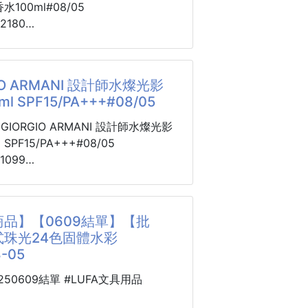
穩木質調，帶一絲絲的清冷感，整體
100ml#08/05
有故事感，有種高級的中性氛圍；女
180
又慵懶的木質花香，甜度恰到好處，
澡後乾淨的體香，柔軟又溫軟。
中
00ML $6000
IO ARMANI 設計師水燦光影
男士淡香水
周年慶還要誇張
l SPF15/PA+++#08/05
檬、柑橘
陵香豆
IF
IORGIO ARMANI 設計師水燦光影
香、麝香
 SPF15/PA+++#08/05
女士淡香水
醒一下
099
檬、柑橘
FB 會被偵測到商業用行為
A+++
丹、亞麻花
鍵字喔
$2850)
香、麝香
週到貨
品】【0609結單】【批
夏天適合的香水了☀️
027/5
式珠光24色固體水彩
ml 也超划算
--gj
-05
果香調，青檸果香與睡蓮花香交織，
推薦
0250609結單 #LUFA文具用品
午後的幽靜花園中漫步，很適合日常