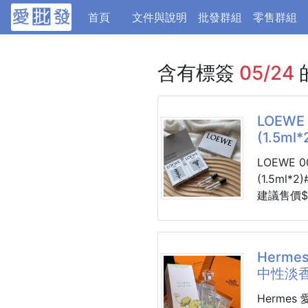
(current)
首頁
文件與說明
批發群組
零售群組
含有標簽
05/24
LOEW
(1.5ml*
LOEWE
(1.5ml*2
建議售價$
🚚預計6
備PIF文件
靈感來自
Hermes
男女對香
中性淡香水
很適合！
Hermes 