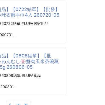
加熱，口感多層次
至金黃色，外皮酥脆美味
品】【0722結單】【批發】
的透氣排濕力，能快速導走體表積聚
9元❌
球衣擦手巾4入 260720-05
季大回饋給團迷只要xxx元🉐
冰」溫和降溫，即使吹著冷氣坐再久
0260722結單 #LUFA居家用品
50克/包(10顆
關節感到冰冷刺骨，天天坐都超健康
不敗款背心？這可不是開玩笑的！
超爆款當然就得選涼感背心啦！👍👍
000701
球衣擦手巾4入
密扎實
，男性朋友是不是動一下就滿身汗?
05
也不易鬆散變形，邊緣包邊精緻圓
簡約有質感
品】【0808結單】【批
老爸後來都只穿這件出門了，
賽正夯！身為球迷的你當然不能錯過
ゃわんむし🍥蟹肉玉米茶碗蒸
人一試成主顧❄️❄️
順無
g 260806-05
球融入生活趣味又可愛讓生活變得更有
好穿的秘密在哪裡👇👇
0260808結單 #LUFA食品
維技術
不易鬆垮
柔軟的珊瑚絨材質細緻柔軟的質料觸感
8200801
盈無重感
し🍥蟹肉
涼消暑氣
軟的很舒服！讓每一次擦手都更有儀
高湯粉65g
菌又親膚
05