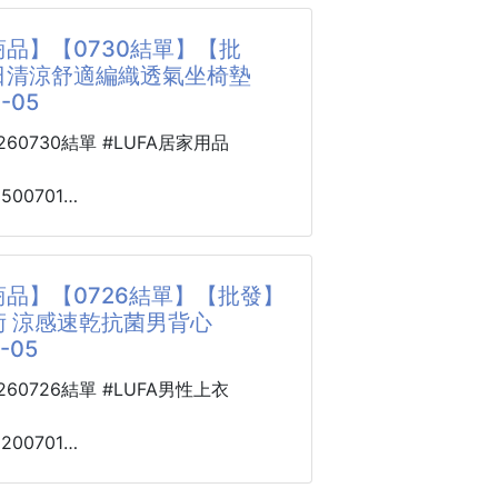
流出來的起司_整個都胃口大開了
品】【0730結單】【批
重要的「心意」直接裝進高質感帆布
時雨，冰箱裡一定要準備一些好吃
日清涼舒適編織透氣坐椅墊
氣爆米花＋限定帆布袋一次擁有！
出門的次數
-05
第一眼驚艷
式燻腸+上滿滿的香濃起司🧀，將美味捲
0260730結單 #LUFA居家用品
驚喜
胖的麵皮裡
能天天使用帆布袋
就快流口水啦
2500701
好吃、好看、又實用！
舒適編織透氣
豐富有層次，讓人忍不住一口接一口
0729-05
物，雙重價值
、更有記憶點
品】【0726結單】【批發】
】-
小孩收到都超開心！
術 涼感速乾抗菌男背心
的神隊友👼👼👼
黏與悶熱毀了你一整天的工作好心情
-05
人都喜❤️，早餐、下午茶點心、消夜
驗！
限定三款人氣口味
!
日清涼舒適編織透氣坐椅墊」清爽登
0260726結單 #LUFA男性上衣
式🉐
8200701
蒸熟，麵皮鬆軟綿密，起司香味濃郁
多道精細打磨，滑順平整度無可挑
 涼感速乾抗菌
們大推薦喔😉)
肉、不傷衣料
0725-05