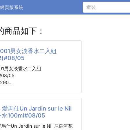
網頁版系統
的商品如下：
E 001男女淡香水二入組
2)#08/05
 001男女淡香水二入組
)#08/05
290
~8週到貨
「清晨甦醒的美好時刻」，一次收藏
 愛馬仕Un Jardin sur le Nil
，無論自用、情侶共享或體驗香氣都
100ml#08/05
愛馬仕Un Jardin sur le Nil 尼羅河花