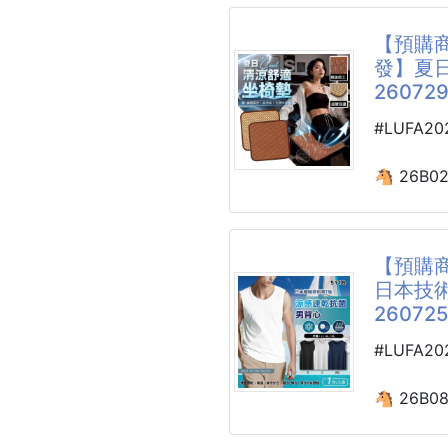
#光看那
【預購商
把中秋最
天氣時晴
發】夏
提袋，人
的，減少
260729
收到的人
🇧🇪德
#LUFA2
吃第一口
進白白胖
送完禮還
光用看的
🐴 26B0
真正做到
夏日清涼
口感獨特
坐椅墊 26
✨一份禮
💋💋💋
✨有面子
【預購商
【商品說明
✨大人、
日本技
媽媽們早餐
別再讓濕
260725
小朋友大
與駕駛體
🌕中秋
都適合喔!!
全新「夏
#LUFA2
🥮
場！
🉐覆熱方
🐴 26B0
👉電鍋
表面經過
日本技術
(📌師傅
剔，不夾
男背心 26