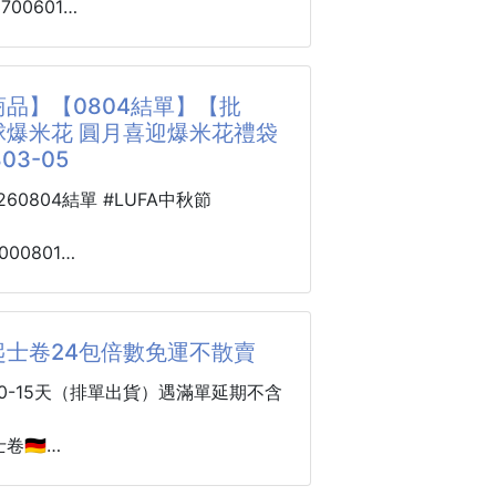
3700601
24色固體水彩
ed Rawyler設計
高訂藍瓶，添加「普魯士藍聚光粒
05
燈造型，玻璃製香水瓶身呈現出清新
改善暗沉肌膚，透過光學特性，使肌
效果，更為尼羅河的
品】【0804結單】【批
透明亮，搭配玻尿酸與神經醯胺，上
球爆米花 圓月喜迎爆米花禮袋
潤、修護肌膚屏障，並補水鎖水，維
裏面的 24 色顏料更是讓人驚喜。
803-05
潤感！
且實用，從清新淡雅的淺色到濃郁厚
，涵蓋了各種常用色調，不管是繪製
0260804結單 #LUFA中秋節
美容油配方，更為細緻親膚，乾肌與
物還是靜物，都能輕鬆滿足需求。
能舒服上妝，妝感能完美服貼，看起
有珠光效果，輕輕上色，就能呈現出
000801
本皮膚就很好，並呈現出越看越喜歡
澤感，讓畫作瞬間變得靈動華麗，仿
花 圓月喜迎
了新的生命力。
 260803-05
地也很棒，容易蘸取，遇水即溶，擴
起士卷24包倍數免運不散賣
合性都很好。
中秋最有話題的爆米花禮盒！
時，色彩過渡自然，不會出現色塊不
0-15天（排單出貨）遇滿單延期不含
。
餅太普通？
手小白嘗試水彩畫入門，還是繪畫大
沒新意？
🇩🇪
就送「會讓人拍照打卡」的中秋禮！