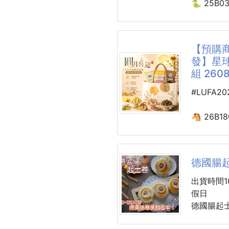
🐍 25B0
日式珠光
➡️瓶身由Fr
全新GA
250608-
舊時的車
子」，能
綠的漸變
【預購商
膚更加淨
發】星
妝同時滋
打開盒子，
組 260
持肌膚水
色彩豐富
重的深色
#LUFA2
質地融合
風景、人
混乾肌也
而且它帶
🐴 26B18
來就像原
獨特的光
星球爆米
佛被賦予
爆米花禮袋組
顏料的質
德國腸
散性和融
🔥今年
用它作畫
出貨時間1
均的情況
今年送月
假日
無論是新
送水果又
德國腸起士卷
🎁今年