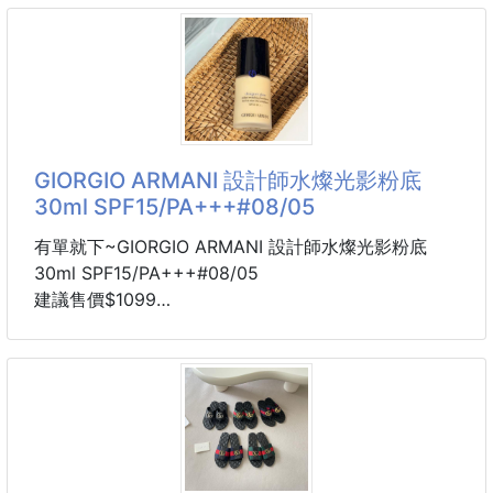
有可能斷貨，可以接受再下單喔‼️
午後的幽靜花園中漫步，很適合日常的清香
(#)BLACK (#)BEIGE
➡️瓶身由Fred Rawyler設計
(#)BLUE (#)RED
舊時的車燈造型，玻璃製香水瓶身呈現出清新綠的漸變
(#)NAVY (#)MINT
效果，更為尼羅河的
戴上就有韓妞氛圍✨
👉以立體心型LOGO橡膠貼片為亮點
GIORGIO ARMANI 設計師水燦光影粉底
搭配帶有紋理感的帽身設計，簡單一頂就能讓整體穿搭
30ml SPF15/PA+++#08/05
更有層次
有單就下~GIORGIO ARMANI 設計師水燦光影粉底
🧢 質感細節加分
30ml SPF15/PA+++#08/05
一頂就能完成韓系穿搭✨
建議售價$1099
帽身採用紋理布料，搭配立體愛心LOGO橡膠貼片，簡
SPF15/PA+++
約卻不單調，輕鬆打造韓系穿搭感
(官方價格：$2850)
🚚預計6週到貨
不管是休閒、運動風，還是韓系日常穿搭都超百搭，是
🗓效期：2027/5
一年四季都很實戴的帽款！
備PIF文件
🤍韓系簡約設計，男
🤍 色號推薦