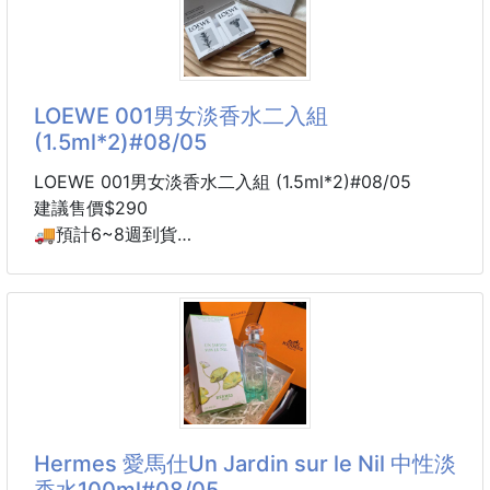
別看它外型精巧，9.7 吋 iPad、手機、長夾、耳機、化
今天想
妝品等日常用品都能輕鬆收納，一包就能滿足日常所
需‼️
✔️ 大容量主收納空間
LOEWE 001男女淡香水二入組
✔️ 內層分類口袋，收納更整齊
(1.5ml*2)#08/05
✔️ 拉鍊暗袋，小物不易遺失
✔️ 拉鍊封口設計，攜帶更安心
LOEWE 001男女淡香水二入組 (1.5ml*2)#08/05
✔️ 可手提、可斜背，一包兩種背法
建議售價$290
✔️ Lee 經典立體刺繡 Logo，
🚚預計6~8週到貨
備PIF文件
靈感來自「清晨甦醒的美好時刻」，一次收藏男女對
香，無論自用、情侶共享或體驗香氣都很適合！
男香是沉穩木質調，帶一絲絲的清冷感，整體聞起來很
有故事感，有種高級的中性氛圍；女香是溫柔又慵懶的
木質花香，甜度恰到好處，像剛洗好澡後乾淨的體香，
柔軟又溫軟。
Hermes 愛馬仕Un Jardin sur le Nil 中性淡
香水100ml#08/05