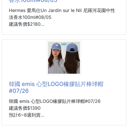
➡️001男士淡香水
前調：檸檬、柑橘
Hermes 愛馬仕Un Jardin sur le Nil 尼羅河花園中性
中調：零陵香豆
淡香水100ml#08/05
後調：檀香、麝香
建議售價$2180
➡️001女士淡香水
效期 2031
前調：檸檬、柑橘
交期 九月中
中調：牡丹、亞麻花
專櫃售價 100ML $6000
後調：檀香、麝香
這價格比周年慶還要誇張
下單連結
有中標有PIF
https://xn--gj
還溫馨提醒一下
韓國 emis 心型LOGO橡膠貼片棒球帽
愛馬仕上 FB 會被偵測到商業用行為
#07/26
請勿打關鍵字喔
韓國 emis 心型LOGO橡膠貼片棒球帽#07/26
終於找到夏天適合的香水了☀️
建議售價$1390
這次 100ml 也超划算
預計6~8週到貨
清新的花果香調，青檸果香與睡蓮花香交織，彷彿夏日