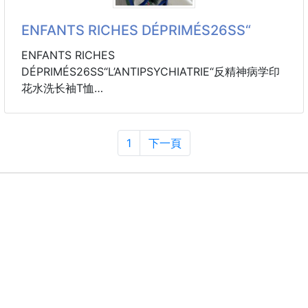
ENFANTS RICHES DÉPRIMÉS26SS“
ENFANTS RICHES
DÉPRIMÉS26SS“L’ANTIPSYCHIATRIE“反精神病学印
花水洗长袖T恤
码数S-M-L-XL
260克全棉水洗面料
袖口，领口螺纹错色设计
1
下一頁