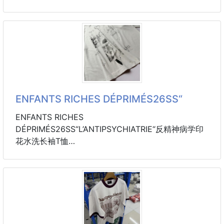
6周貨到通知
#側背單肩背都好好看！🤩🤩
哇哇哇！ #一顆滿足所有需求💭
✔️荔枝紋Ck專屬皮革～ 手感💯
#搭配金鏈條～簡直絕配✨
側背、單肩背 #都超有氣質超百搭🙌🏻
ENFANTS RICHES DÉPRIMÉS26SS“
🖤高23 長20 寬 10
ENFANTS RICHES
DÉPRIMÉS26SS“L’ANTIPSYCHIATRIE“反精神病学印
下單連結
花水洗长袖T恤
https://xn--gjmommy-
码数S-M-L-XL
cw3l58tzd060lqg4cqe7c.shop2000.com.tw/produ
260克全棉水洗面料
ct/p61019097
袖口，领口螺纹错色设计