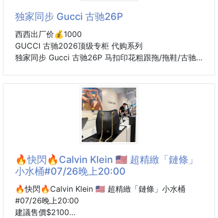
#1
独家同步 Gucci 古驰26P
#2
西西出厂价💰1000
全新GA高訂藍瓶，添加「普魯士藍聚光粒子」，能改
GUCCI 古驰2026顶级专柜 代购系列
善暗沉肌膚，透過光學特性，使肌膚更加淨透明亮，搭
独家同步 Gucci 古驰26P 马扣印花粗跟拖/拖鞋/古驰
配玻尿酸與神經醯胺，上妝同時滋潤、修護肌膚屏障，
拖/GUCCI拖/GUCCI鞋控
並補水鎖水，維持肌膚水潤感！
小红书最新登录 初夏穿搭
26P 拖鞋天花板
質地融合美容油配方，更為細緻親膚，乾肌與混乾肌也
能舒服上妝，妝感能完美服貼，看起來就像原本皮膚就
🔥快閃🔥Calvin Klein 🇺🇸 超精緻「鏈條」
小水桶#07/26晚上20:00
🔥快閃🔥Calvin Klein 🇺🇸 超精緻「鏈條」小水桶
#07/26晚上20:00
建議售價$2100