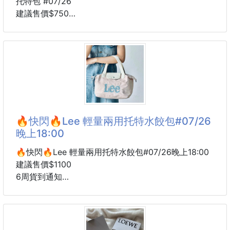
托特包 #07/26
建議售價$750
6-8周貨到通知
⭕️款式：🥛 米白紅馬 🔁 藍色藍馬 /🖤 酷黑白馬 🔁
焦糖藍馬
「誰能拒絕一隻可以兩面背的拉夫勞倫！一包兩用，美
式鬆弛感隨手拿捏！」🕊️🎒
各位尋找完美通勤包、上課包的姐妹兄弟們看過來！
每天出門是不是常常糾結今天穿的衣服該搭哪隻包？
🔥快閃🔥Lee 輕量兩用托特水餃包#07/26
晚上18:00
👉 穿深色西裝想配酷一點的包，穿溫柔針織衫又想換
個淺色系？
🔥快閃🔥Lee 輕量兩用托特水餃包#07/26晚上18:00
👉 一般大容量托特包太重，空包就很壓肩膀，而且背
建議售價$1100
久了容易起泡變形？
6周貨到通知
👉 想找一款真正高質感、耐磨耐造、同時又百搭的
顏色：(藕粉/霧藍/米白)
「終極通勤包」？
🔥國外限定款🔥小巧外型超乎想像的大容量 😍
簡約耐看的 Lee 立體刺繡 Logo，百搭又有質感💯
不管是上班、上課、逛街還是旅行，都能輕鬆駕馭