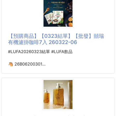
🔥出差旅行必備款🔥
擺寬 60
平常外出旅行或是出差的時候！
用著飯店毛巾總是覺得不太安心嗎❓
💡很適合帶上這一組壓縮毛巾每天替換乾淨衛生💪
【預購商品】【0323結單】【批發】囍瑞
有機濾掛咖啡7入 260322-06
🌟採用天然植物纖維親膚質料觸感非常細膩！
用來擦臉、擦身體都很適合感受柔軟的細緻包裹❤️
#LUFA20260323結單 #LUFA飲品
💥全新升級加大尺寸布面均勻細膩親膚又舒適👍
🐴 26B06200301
囍瑞 有機濾掛咖啡7入
🌟遇水後瞬間展開非常方便浸濕毛巾變大就能使用囉
260322-06
～～
吸水性非常強迅速膨脹展開3️⃣秒瞬吸變成毛巾出遊好
幫手💯
❌原價$249
🌟一盒共有1️⃣4️⃣個小巧造型真
就在這檔史上超低優惠折扣！