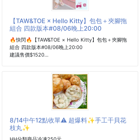
溫和整理髮絲，減少拉扯感
👉外食、壓力、作息不穩，都會影響你的日常節律，
➡️ 鏤空快乾設計
比起複雜的保養或節食調整，有時候只要每天給身體一
【TAW&TOE × Hello Kitty】包包＋夾腳拖
個小儀式，就能感受到不一樣的清爽與輕盈感。
組合 四款版本#08/06晚上20:00
🫒 精選成分 × 機能感官
🔥快閃🔥【TAW&TOE × Hello Kitty】包包＋夾腳拖
✔ 有機橄欖油65%（Picual 單一品種）
組合 四款版本#08/06晚上20:00
採用單一品種橄欖冷壓萃取，酸度低於 0.2%，
建議售價$1520
8周貨到通知
TAW&TOE × Hello Kitty 聯名組合來了～
這組真的太適合夏天、旅行、海邊、日常出門穿搭！
一組內含 **Hello Kitty 包包＋同款夾腳拖**
不用另外搭配
直接整套可愛出門✨
8/14中午12點收單⚠️ 超爆料✨手工干貝花
拖鞋是 TAW&TOE 很受歡迎的舒適鞋型
枝丸✨
輕鬆好穿、日常方便
搭配同系列包包
HH分類商品冷凍250元