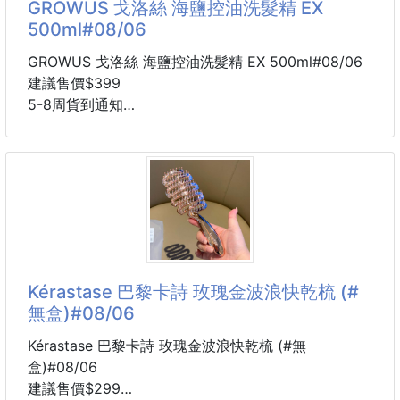
GROWUS 戈洛絲 海鹽控油洗髮精 EX
🏆有機的🏆有機的🏆
500ml#08/06
日本/歐盟多國有機認證
GROWUS 戈洛絲 海鹽控油洗髮精 EX 500ml#08/06
💎新鮮原味如同現磨
建議售價$399
💎柑橘果香揉合可可香氣，香醇溫和
5-8周貨到通知
💎尾韻帶有奶油感及紅糖甜味
【告別油頭塌髮】在家也能做的「頭皮高級SPA」！
📌成份：100%手摘阿拉比卡
⭐️海鹽控油洗髮精500ML
有機咖啡豆
• 適合頭皮皮脂旺盛的族群
📌規格：約10g/入，7入/盒
• 4種磨砂顆粒，深層清潔
📌有效日期：2026/11/22
• 韓國食藥處認證有效強健髮根
📌生產國：哥倫比亞
• 有效代謝老廢角質，日常護理頭皮
⭐️海鹽頭皮去角質磨砂膏250G
Kérastase 巴黎卡詩 玫瑰金波浪快乾梳 (#
-------------------------------------------
• 適合油性頭皮/髮根扁塌族群
無盒)#08/06
• 改善頭皮多餘油脂&老廢角質
• 打造健康清爽的頭皮與髮根
Kérastase 巴黎卡詩 玫瑰金波浪快乾梳 (#無
• 韓國食藥處認證有效強健髮根
盒)#08/06
建議售價$299