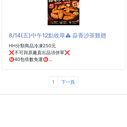
經傳統古法鹽漬且去籽，添加薄荷
產地：台灣
吃起來清涼口感，入口時是微酸的梅肉香😋
規格：600g/包
餘韻留有薄荷的清甜
保存期間：一年
不嗆鼻不苦澀，甘醇味美😍
保存方式：冷凍-18°C以下
8/14(五)中午12點收單⚠️ 蒜香沙茶雞翅
#HH
⭐飯後吃一顆解膩
隨身攜帶在車上偶有暈車
HH分類商品冷凍250元
吃一顆也很合適喔!
❌不可與原廠直出品項併單❌
㊙️40包倍數免運㊙️
💫酸甜解饞
蒜香沙茶雞翅
💫生津止渴
💫薄荷提味
中秋烤肉必囤！嚴選雞翅搭配蒜香、沙茶、秘製醬油醃
1
下一頁
💫百吃不膩
製入味，還沒開烤就香氣四溢，放上烤網後更是越烤越
香、越烤越涮嘴，讓人忍不住一支接一支！
📌規格：約60g
📌保存期限：一年
醬汁完整包覆雞翅，每一口都吃得到濃郁蒜香與沙茶鹹
📌產地：台灣
香，外皮烤得微焦金黃，肉質鮮嫩多汁，不論烤肉、氣
炸、烤箱或煎鍋料理都超方便，新手也能輕鬆完成美
----------------------------------------------