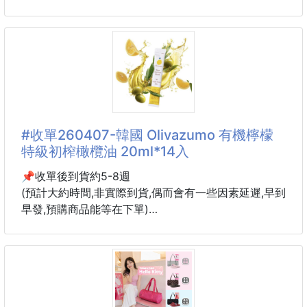
❌ 才洗完頭半天，髮根就又油又塌？
交期 6周
❌ 頭皮味揮之不去，自己聞到都尷尬？
到貨有輕微刮傷
❌ 換季時頭皮乾癢
不給予退貨 介意請勿購買
🌹 高顏值+高實用性的質感美髮梳✨
每天整理頭髮的小習慣，也能變成一種享受💗
這個亮面梳子真的太美了！
#收單260407-韓國 Olivazumo 有機檸檬
第一眼就被它的鏡面玫瑰金外型吸引
特級初榨橄欖油 20ml*14入
精緻又有質感，放在梳妝台上就是一件漂亮的美髮小物
😍
📌收單後到貨約5-8週
(預計大約時間,非實際到貨,偶而會有一些因素延遲,早到
✨精緻 鏡面玫瑰金流線設計✨
早發,預購商品能等在下單)
搭配獨特S型波浪梳身
⬇️⬇️⬇️⬇️⬇️⬇️⬇️⬇️⬇️⬇️⬇️⬇️⬇️
✔️能貼合頭部曲線
✔️溫和按摩頭皮
👉OLIVAZUMO 將最純淨的 有機橄欖油 × 100% NFC
✔️減少梳理時對髮絲的拉扯
有機檸檬汁 結合成一包隨身補給。
這不是健康飲料，而是一種 每一天的清爽儀式。
➡️ 彈力梳齒結構