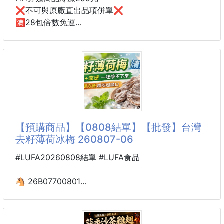
整體造型感直接加滿‼️
❌不可與原廠直出品項併單❌
🈵28包倍數免運
這次 Kitty 共有四款版本
超爆料✨手工干貝花枝丸✨
有甜甜粉色系、百搭黑色系
也有紅色拖鞋跟灰色包款可以選
超級好吃的干貝花枝丸又來囉😍
每一組都可愛又實用，真
一口咬下超爆料超有口感，激推🔝
✨手工干貝花枝丸✨ $220
（10顆，600g/包)
【預購商品】【0808結單】【批發】台灣
干貝花枝丸是用花枝打漿下去做，中間還包了整顆干貝
去籽薄荷冰梅 260807-06
💯
#LUFA20260808結單 #LUFA食品
可炸、煎、烤、氣炸、煮湯等料理
出盤再灑上胡椒鹽無敵美味😘
🐴 26B07700801
🌈台灣去籽薄荷冰梅 260807-06
#一般市售花枝丸600公克大概15顆
#這個600公克只有10顆所以他很大顆
⭐嚴選台灣本地青梅，將青梅洗淨