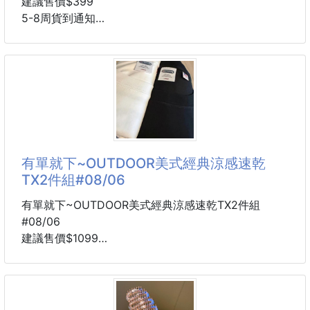
建議售價$399
5-8周貨到通知
【告別油頭塌髮】在家也能做的「頭皮高級SPA」！
⭐️海鹽控油洗髮精500ML
• 適合頭皮皮脂旺盛的族群
• 4種磨砂顆粒，深層清潔
• 韓國食藥處認證有效強健髮根
• 有效代謝老廢角質，日常護理頭皮
⭐️海鹽頭皮去角質磨砂膏250G
有單就下~OUTDOOR美式經典涼感速乾
• 適合油性頭皮/髮根扁塌族群
TX2件組#08/06
• 改善頭皮多餘油脂&老廢角質
• 打造健康清爽的頭皮與髮根
有單就下~OUTDOOR美式經典涼感速乾TX2件組
• 韓國食藥處認證有效強健髮根
#08/06
建議售價$1099
❌ 才洗完頭半天，髮根就又油又塌？
5-8周貨到通知
❌ 頭皮味揮之不去，自己聞到都尷尬？
2色
❌ 換季時頭皮乾癢
멜란지灰白
블랙黑白