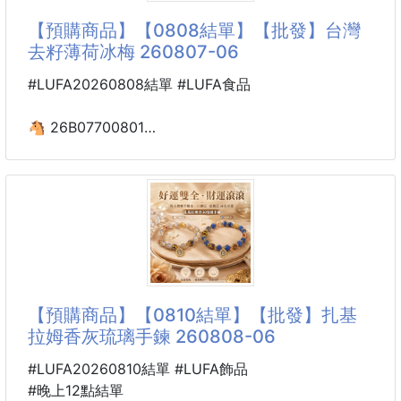
➡️秋冬色系：
是果香 × 茶香 × 奶香的層層堆疊💫
【預購商品】【0808結單】【批發】台灣
咖啡，杏
🍊 蜜柚清爽不膩
去籽薄荷冰梅 260807-06
🍵 烏龍茶韻回甘
🍪 酥脆外殼加分
#LUFA20260808結單 #LUFA食品
👉 越吃越耐人尋味！
🐴 26B07700801
#HH
🌈台灣去籽薄荷冰梅 260807-06
⭐嚴選台灣本地青梅，將青梅洗淨
經傳統古法鹽漬且去籽，添加薄荷
吃起來清涼口感，入口時是微酸的梅肉香😋
餘韻留有薄荷的清甜
不嗆鼻不苦澀，甘醇味美😍
【預購商品】【0810結單】【批發】扎基
⭐飯後吃一顆解膩
拉姆香灰琉璃手鍊 260808-06
隨身攜帶在車上偶有暈車
吃一顆也很合適喔!
#LUFA20260810結單 #LUFA飾品
#晚上12點結單