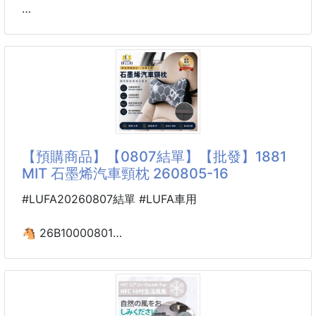
💫酸甜解饞
💫生津止渴
🐴 26U13500801
💫薄荷提味
扎基拉姆香灰琉璃手鍊
💫百吃不膩
260808-06
📌規格：約60g
※廠商控價…零售價不可低於$149
📌保存期限：一年
📌產地：台灣
好運雙全~財運滾滾🌸
復古微醺半糖系✨
【預購商品】【0807結單】【批發】1881
----------------------------------------------
溫柔顯白仙氣加倍💖
MIT 石墨烯汽車頸枕 260805-16
🌀預購商品🌀
扎基拉姆香灰琉璃手鍊
🚧
#LUFA20260807結單 #LUFA車用
#藏式祈福能量💛
#扎基拉姆🌸守護財運
🐴 26B10000801
✨香灰琉璃溫潤典雅仙氣飄飄~~
1881 MIT 石墨烯汽車頸枕
260805-16
✨近期超夯🔥藏系幸運手鍊來了！
象徵招財、好運、貴人緣的✨扎基拉姆
※廠商控價…零售價不可低於$129
搭配溫潤晶透的香灰琉璃