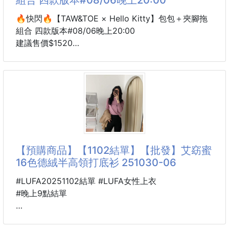
精緻又有質感，放在梳妝台上就是一件漂亮的美髮小物
😍
🔥快閃🔥【TAW&TOE × Hello Kitty】包包＋夾腳拖
組合 四款版本#08/06晚上20:00
✨精緻 鏡面玫瑰金流線設計✨
建議售價$1520
搭配獨特S型波浪梳身
8周貨到通知
✔️能貼合頭部曲線
TAW&TOE × Hello Kitty 聯名組合來了～
✔️溫和按摩頭皮
這組真的太適合夏天、旅行、海邊、日常出門穿搭！
✔️減少梳理時對髮絲的拉扯
一組內含 **Hello Kitty 包包＋同款夾腳拖**
➡️ 彈力梳齒結構
不用另外搭配
溫和整理髮絲，減少拉扯感
直接整套可愛出門✨
➡️ 鏤空快乾設計
【預購商品】【1102結單】【批發】艾窈蜜
拖鞋是 TAW&TOE 很受歡迎的舒適鞋型
16色德絨半高領打底衫 251030-06
輕鬆好穿、日常方便
搭配同系列包包
#LUFA20251102結單 #LUFA女性上衣
整體造型感直接加滿‼️
#晚上9點結單
這次 Kitty 共有四款版本
🐍 25K10001001
有甜甜粉色系、百搭黑色系