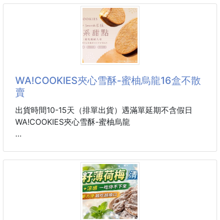
艾窈蜜 16色德絨半高領
也有紅色拖鞋跟灰色包款可以選
打底衫 251030-06
每一組都可愛又實用，真
品質團！二次複團啦！認准正版
我們的德絨布料克重都比普遍同行重，自製就是為了做
WA!COOKIES夾心雪酥-蜜柚烏龍16盒不散
到最高品質
賣
軟糯觸感就能分辨品質的好壞了
出貨時間10-15天（排單出貨）遇滿單延期不含假日
WA!COOKIES夾心雪酥-蜜柚烏龍
今年基於去年的回饋做了改版，領口加大了，版型加大
了，即使70公斤穿上也沒問題，關鍵是領口真的一點
果香清醒・茶韻回甘✨
也不勒，穿起來真的太舒服了
🍊 蜜柚 × 烏龍 × 雪酥
清新柚香在口中綻放🍊
📌面料：50支超細纖維(德絨)
交織烏龍茶的溫潤茶韻
📌顏色：
外層酥脆、內餡綿密
➡️基礎色系：
甜與微苦之間取得剛剛好的平衡✨
黑色，白色，灰色，卡其色
一口咬下