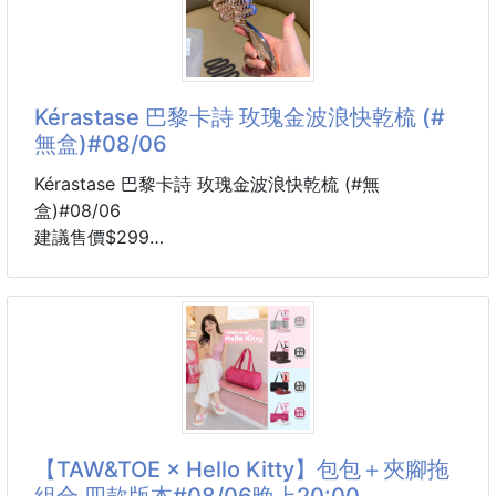
尺寸
S：總長 69.5CM / 肩寬 49CM / 胸寬 51.5CM / 下擺
寬 52.5CM / 袖長 21CM
Kérastase 巴黎卡詩 玫瑰金波浪快乾梳 (#
無盒)#08/06
M：總長 71.5CM / 肩寬 50.5CM / 胸寬 54CM / 下擺
寬 55CM / 袖長 22.5CM
Kérastase 巴黎卡詩 玫瑰金波浪快乾梳 (#無
盒)#08/06
L：總長 73.5CM / 肩寬 52CM / 胸寬 56.5CM / 下擺
建議售價$299
寬 57.5CM / 袖長 24CM
交期 6周
到貨有輕微刮傷
XL：總長 75.5CM / 肩寬 53.5CM / 胸寬 59CM / 下
不給予退貨 介意請勿購買
擺寬 60
🌹 高顏值+高實用性的質感美髮梳✨
每天整理頭髮的小習慣，也能變成一種享受💗
這個亮面梳子真的太美了！
【TAW&TOE × Hello Kitty】包包＋夾腳拖
第一眼就被它的鏡面玫瑰金外型吸引
組合 四款版本#08/06晚上20:00