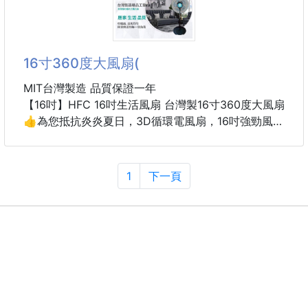
不只顏值高，更有滿滿祝福寓意🥰
開車久了最怕頸部沒有支撐，容易造成疲勞與痠痛🫩！
🌄來自雪域高原的美好祝福
1881 MIT石墨烯汽車頸枕，依照人體頸部曲線設計，
16寸360度大風扇(
採用蝴蝶曲線造型，兩側加高支撐，中間貼合頸部曲
線，完整包覆支撐，減輕頸部壓力！
MIT台灣製造 品質保證一年
【16吋】HFC 16吋生活風扇 台灣製16寸360度大風扇
外層使用3D透氣網布🌬，保持空氣流通，不易悶熱；
👍為您抵抗炎炎夏日，3D循環電風扇，16吋強勁風
內部選用南亞科技棉，並加入石墨烯科技纖維，兼具柔
五片扇葉，三段風量，強弱適中，讓你自由調整。
軟與支撐性。
360度轉向，吹拂無死角，完美室內循環。
上下左右立體擺頭+升降調整，高低皆宜
1
下一頁
背面搭配高彈力固定束帶，不易位移，無論每天上下班
吹幅廣，送風均勻，將涼爽送到每一個角落!!
或長途旅行，都能享受更
MIT台灣製造 品質保證16吋大風扇
商品特色
👍上下左右自動擺
👍360度八方吹
👍本產品設計渦輪開關造型
👍輕巧不佔空間 組裝攜帶方便
👍高風速低噪音