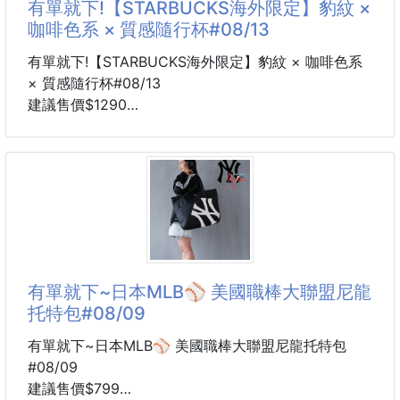
有單就下!【STARBUCKS海外限定】豹紋 ×
✨經典款的魅力💕
咖啡色系 × 質感隨行杯#08/13
採用日本防蟲技術，可懸掛於
不張揚卻讓人穿搭的時候總能第一時間想起
-魔鬼粘穿脱搭扣二字带
有單就下!【STARBUCKS海外限定】豹紋 × 咖啡色系
-勃肯軟木橡膠脚床
× 質感隨行杯#08/13
-3CM組合小厚底，自然修飾比例
建議售價$1290
6-8周貨到通知
✔️鞋面：鞋面牛皮/內里牛二層/底EVA
海外限定星巴克新品來了✨
這次是超有秋冬感的「豹紋咖調系列」！
🔺公司貨附原廠鞋盒🔺
整個系列走咖色、藍色、豹紋、金屬質感
⚠️ 因拍攝光線及螢幕顯示不同，商品顏色可能略有差
有種低調又很會搭的時髦感～
異，請以實品為準。
⚠️ 特價商品可能會有輕微污漬、擦痕、微脫線、些許
不是太可愛那種
有單就下~日本MLB⚾ 美國職棒大聯盟尼龍
味
是很有個性、很有收藏感的星巴克杯款☕️
托特包#08/09
喜歡豹紋、咖啡色系、質感小物的寶寶
有單就下~日本MLB⚾ 美國職棒大聯盟尼龍托特包
這系列真的會想包好幾款！
#08/09
建議售價$799