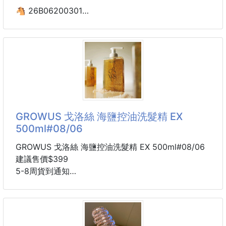
🐴 26B06200301
‼️暑假高CP值社交玩具
囍瑞 有機濾掛咖啡7入
小孩子整天吵著要看平板、電視。很擔心一個暑假度數
260322-06
又要深幾度了!
拿這組對講機給他們，可以從客廳躲到棉被，玩神探任
❌原價$249
就在這檔史上超低優惠折扣！
GROWUS 戈洛絲 海鹽控油洗髮精 EX
🏆有機的🏆有機的🏆
500ml#08/06
日本/歐盟多國有機認證
GROWUS 戈洛絲 海鹽控油洗髮精 EX 500ml#08/06
💎新鮮原味如同現磨
建議售價$399
💎柑橘果香揉合可可香氣，香醇溫和
5-8周貨到通知
💎尾韻帶有奶油感及紅糖甜味
【告別油頭塌髮】在家也能做的「頭皮高級SPA」！
📌成份：100%手摘阿拉比卡
⭐️海鹽控油洗髮精500ML
有機咖啡豆
• 適合頭皮皮脂旺盛的族群