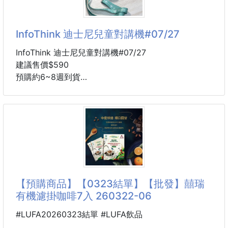
🖤 經典黑
這顆真的太欠買啦🥹🤍
InfoThink 迪士尼兒童對講機#07/27
蓬蓬的泡芙包身摸起來超療癒～
背上瞬間韓味直接拉滿✨
InfoThink 迪士尼兒童對講機#07/27
建議售價$590
經典 Gentle Woman LOGO
預購約6~8週到貨
搭配澎澎泡芙設計
(商品可能延長提早 無法等待請勿下單)
簡約耐看又超有質感😍
正版授權迪士尼對講機！
市價：1280
而且它不是只有好看！
容量也是超級可以👏
規格 : 冰雪奇緣 / 小熊維尼
✔ 筆電、A4文件輕鬆放
🔥這檔破盤流血價！！
✔ 水壺、化妝包、外套一起裝沒問題
「迪士尼正版授權」市售一台要 1280
【預購商品】【0323結單】【批發】囍瑞
✔ 上班、上課、旅行、逛街一咖搞定✨
的對講機，這價格快點手刀撿便宜帶回家
有機濾掛咖啡7入 260322-06
✔ 長肩背帶設計，背久也舒服不勒肩
✔ 防潑水尼龍材質，輕
⚠️買2 支以上才可以對話喔!!
#LUFA20260323結單 #LUFA飲品
⚠️可多台對講，越多人越好玩！