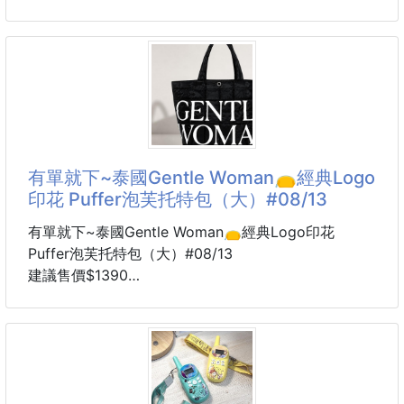
上班、通勤、開車、上課、出門買咖啡都超適合✨
4周貨到通知
😍街頭亮點！一包搞定你的日常帥度👜
款式介紹👇
被問爆的美式高街包！超大隊徽出門自帶焦點🌟
尺寸 55cm 超大容量，通勤、上課、上健身房一包就
雙飲口不鏽鋼杯配貓咪杯套
夠
容量：345ml
喜歡美式高街運動風的你，這顆真的閉眼入都不會出錯
重量：約 290g
👍
有單就下~泰國Gentle Woman👝經典Logo
可愛貓咪杯套
運動、旅行、通勤一包搞定！東西再多也不怕！
印花 Puffer泡芙托特包（大）#08/13
搭配雙飲口設計
尼龍材質輕到像沒重量，但防潑水又超級耐操。
實用又有收
側邊還有做貼心的拉鍊小袋，完全不用在大包包裡撈鑰
有單就下~泰國Gentle Woman👝經典Logo印花
匙。
Puffer泡芙托特包（大）#08/13
建議售價$1390
💟超大容量設計：包款尺寸約為 55 × 40.5 × 14.5 公
6-8周貨到通知
分，非常適合日常通勤、購物、運動或兩天一夜的輕旅
行。
🎨 顏色
🤍 奶油白
💟輕量尼龍材質：採用防
🩶 雲霧灰