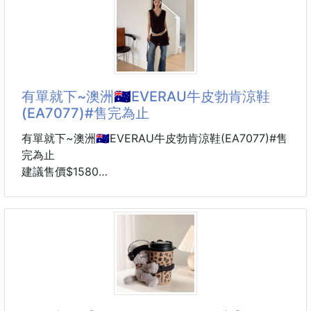
夏天到了，蚊子也開始上班啦！ 讓超人氣吉伊卡哇陪
擺寬 60
你一起趕走討厭蚊蟲✨
💙 小八貓 💛 兔兔 🩷 吉伊卡哇
三大人氣角色一次登場，可愛度爆表，掛在玄關、陽
台、窗邊，防蚊也能超療癒！
有單就下~澳洲🇦🇺EVERAU牛皮勃肯涼鞋
✨日本正版授權聯名
(EA7077)#售完為止
✨吊掛、擺放兩用設計
✨有效驅離蚊蟲
有單就下~澳洲🇦🇺EVERAU牛皮勃肯涼鞋(EA7077)#售
✨不需插電、不需點火
完為止
建議售價$1580
✨玄關、窗戶、陽台、客廳都適用
6周貨到通知
✨可愛到讓人想全部收藏
🔸款式：栗色/巧克力
🔸尺寸:EU 35/36/37/38/39
🏠 放在家門口
🔥清倉價🔥
🪟 掛在窗邊
🌿 陽台防護
🦶EVERAU 稱之為“鞋界的天花板”🦶
⛺ 露營外出也方便