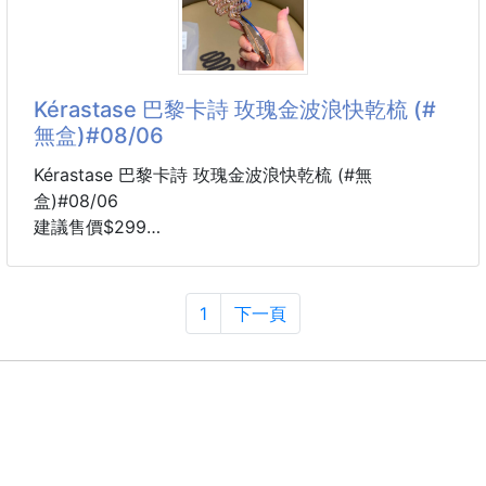
📌規格：約10g/入，7入/盒
• 4種磨砂顆粒，深層清潔
📌有效日期：2026/11/22
• 韓國食藥處認證有效強健髮根
📌生產國：哥倫比亞
• 有效代謝老廢角質，日常護理頭皮
⭐️海鹽頭皮去角質磨砂膏250G
Kérastase 巴黎卡詩 玫瑰金波浪快乾梳 (#
-------------------------------------------
• 適合油性頭皮/髮根扁塌族群
無盒)#08/06
• 改善頭皮多餘油脂&老廢角質
• 打造健康清爽的頭皮與髮根
Kérastase 巴黎卡詩 玫瑰金波浪快乾梳 (#無
• 韓國食藥處認證有效強健髮根
盒)#08/06
建議售價$299
❌ 才洗完頭半天，髮根就又油又塌？
交期 6周
❌ 頭皮味揮之不去，自己聞到都尷尬？
到貨有輕微刮傷
❌ 換季時頭皮乾癢
不給予退貨 介意請勿購買
1
下一頁
🌹 高顏值+高實用性的質感美髮梳✨
每天整理頭髮的小習慣，也能變成一種享受💗
這個亮面梳子真的太美了！
第一眼就被它的鏡面玫瑰金外型吸引