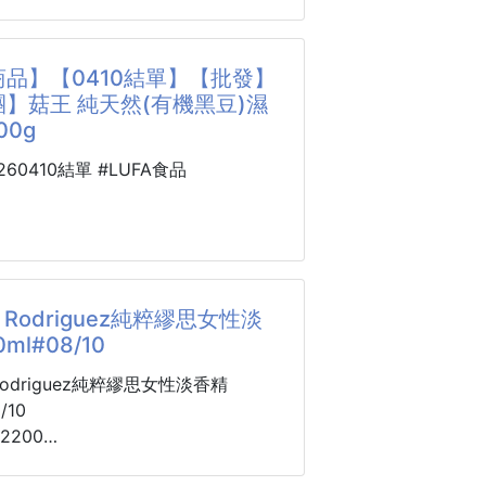
限~售完隨時下架⚠️
人體或者環境都是一種傷害⛔️
出貨📢📢
一罐，經濟又實惠💰
品】【0410結單】【批發】
久等❌❌
噴下去，完全不心疼💦💦💦
】菇王 純天然(有機黑豆)濕
-------------------------------------
00g
‼️
數量：1瓶
0260410結單 #LUFA食品
茅油⭐️不含化學香芬劑🌈
：2029.01.25
6T09100401
7000401
VÉNUS®御藏悅境
純天然(有機黑豆)
癒 天然檀香
g 260407-17
so Rodriguez純粹繆思女性淡
00ml 260424-20
ml#08/10
黑豆×古法發酵×台灣老字號品牌
…零售價不可低於$115
o Rodriguez純粹繆思女性淡香精
豆古法發酵，入口先甘‼️
/10
級SPA搬回家，只需要這瓶
口不是鹹，是甘。
2200
後是豆香的回甘。
-8週到貨
後留在舌尖的，是溫潤的甘韻。