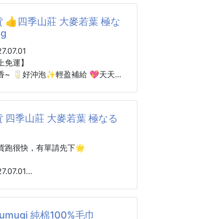
030/12
 👍四季山莊 大麥若葉 極な
王濕黑豆豉，最迷人的地方。嚴選有
清純白月光
g
遵循古法自然發酵工藝，時間慢慢釀
具代表性的麝香為核心，揉合前調橙
身的天然甘甜與厚實層次。不是死
與茉莉的淡雅交織，後調喀什米爾木
.07.01
中帶鹹。不是嗆味，是溫潤回甘，這
氣息，層次濃度剛剛好，噴上即有滿
上免運】
老字號的「甘」功夫！
感，溫柔又充滿女性魅力。
香~ 🥛好沖泡✨輕盈補給 💖天天好
四季山莊 大麥若葉 極なる青100g
：
淨、貼在皮膚上的體香感，極簡的黑
好的黑豆豉，不是靠鹽，是靠發酵的
計，香氣迷人卻又有距離感，單擦、
｜自然清香｜每日補給｜輕盈順口
 四季山莊 大麥若葉 極なる
人，無論日常、約會或重要場合，都
成一個簡單小習慣💖
雅自信的高級香氣。
，開啟清爽有活力的生活節奏～✨
貨跑很快，有單請先下🌟
花
青汁新習慣，每天一杯輕盈補給✨
莉花、麝香
粉末好沖泡，自然清香順口不負擔💯
.07.01
什米爾木
生活也能輕鬆補充綠色營養！
香~ 🥛好沖泡✨輕盈補給 💖天天好
為國內免稅、國外免稅、國內專櫃
飲食多一點清爽感嗎？😍
四季山莊 大麥若葉 極なる青100g
umugi 純棉100%毛巾
若葉-極なる青 真的很適合每天常