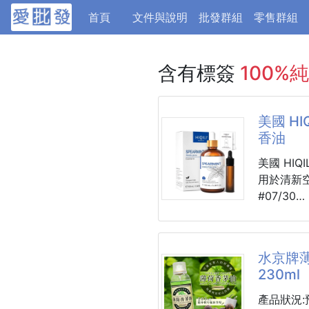
(current)
首頁
文件與說明
批發群組
零售群組
含有標簽
100%
美國 HI
香油
美國 HIQ
用於清新空
#07/30
建議售價$
6-8周貨
這款薄荷
水京牌
間醒腦提
230ml
☘️頭昏
陽穴，馬
產品狀況: