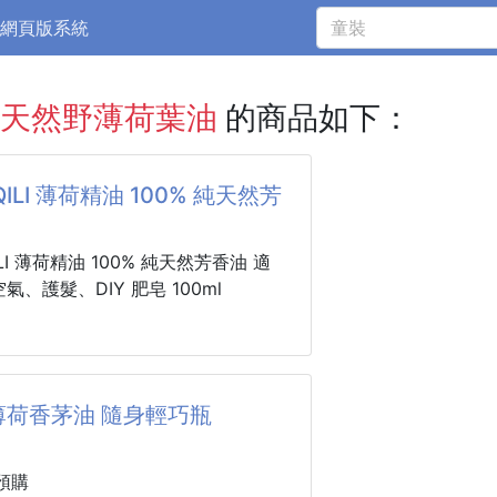
網頁版系統
純天然野薄荷葉油
的商品如下：
QILI 薄荷精油 100% 純天然芳
ILI 薄荷精油 100% 純天然芳香油 適
氣、護髮、DIY 肥皂 100ml
450
到通知
精油清新又涼爽，夏天用最適合，瞬
薄荷香茅油 隨身輕巧瓶
神！
腦漲、壓力大？滴一滴薄荷精油按摩太
上舒緩！
預購