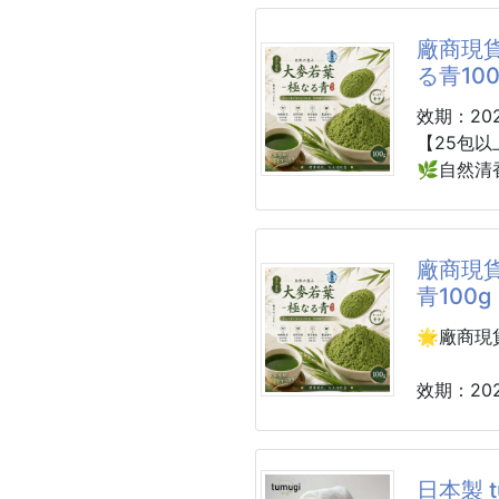
🗓效期：2
備PIF文件
廠商現貨
這就是菇
這瓶就是
る青100
機黑豆，
以品牌最
出黑豆本
花的清甜
效期：2027
鹹，是甘
香的溫暖
【25包以
就是菇王
滿的安全
🌿自然清
狀態 👍
菇王懂得
整體是乾
👉真正
白瓶身設
細緻粉末
廠商現貨
疊香都迷
把健康變
青100g
能展現優
每天一杯
🌟廠商現
前調：橙
🌿日式
中調：茉
🌿細緻
效期：2027
後調：喀
🌿忙碌
🌿自然清
主要來源
想讓日常
狀態 👍
日本製 t
這款 大麥