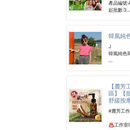
🌿鼻塞
產品編號:A
順暢
起批數:3
☘️搭配
有幫助。
市售的香
🌿100
看來看去好
韓風純
身帶著超
【商品功
介紹你這款
J
🌱清新
水京牌🍃
韓風純色
提升精神
裡面多添
🪴舒緩
讓你噴灑
緩緊繃感
既不刺鼻
小女孩穿
🌱幫助
飛飛袖的
【麓芳工
⭐️全家外
不過時的
區】【批
薄荷香茅油
任意搭配
舒緩按摩
每個顏色都
MIT 台灣製
#麓芳工作
優質嚴格
材質:棉
尺寸:90,100
♨️工作室
蚊香、殺蟲
顏色:白,黃