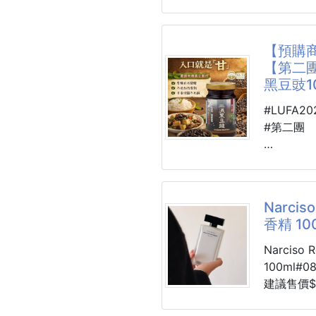
⚠️數量有
聞久了對
#版型正常
📢📢快速
超推薦這
【預購商
❌❌不用
給他大量的
【第二團
----------
黑豆豉1
----
重點❗️重點
📦 庫存
#LUFA2
⭐️薄荷香
🉑 有效日期
#第二團
長
🐴 L15-2
🐴 26B0
💎 HET
🌞菇王 
六星級療
濕黑豆豉100
Narci
舒緩按摩油1
香精 100
🏆有機
※廠商控價
Narcis
😋有機黑
100ml#08
✅把六星
👍一入
建議售價$
👍咀嚼
🚚預計6
👍吞下