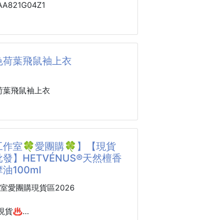
不舒服的時候，用它擴香，呼吸立刻變
A821G04Z1
基底油按摩肚子，腸胃不適的時候也很
茅油百百種🔥
ml大容量超划算，還有旅行瓶，外出隨
像都大同小異,沒有獨特性😭
色荷葉飛鼠袖上衣
方便！
效】
獨一無二👇🏻
提神：強烈清涼感，有助於驅散疲勞、
薄荷香茅油🍃
荷葉飛鼠袖上衣
。
加了薄荷油的成分
頭部不適：常用於按摩太陽穴，幫助減
時帶點清新和清涼感的感受✨
。
又能給您一層安心的防護❤️❤
甚麼都好可愛
呼吸：清爽薄荷香氣能暢通呼吸道
效果很韓風
作室🍀愛團購🍀】【現貨
出旅行， 踏青露營
時髦感
發】HETVÉNUS®天然檀香
 是您最好的選擇！💪🏻
下半身都好看
油100ml
好看 直接包色了啦!!!
造🇹🇼
室愛團購現貨區2026
把關✅完全讓你加倍放心使用💯
,110,120,130,140
現貨♨️
劑，都添加化學藥劑⚠️⚠️
,綠,玫紅,粉紫,藍